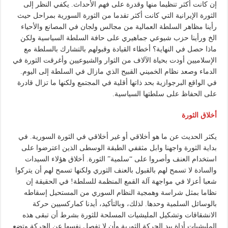
إن كانت أكثر تنظيما منها وقدرة على فهم الأحداث. يكفي النظر إلى
الثورة الإيرانية التي كانت أكثر تقدما من الثورة السورية بمراحل حيث
رأينا مظاهر السلطة العمالية من مجالس ولجان في المصانع والأحياء
الخ ورأينا حزب شيوعي جماهيري على حافة السلطة السياسية ولكن
ماذا حصل في النهاية؟ أخطاء القيادة وقبولهم بالتشارك بالسلطة مع
الإسلاميين أودت بحياة الآلاف من الثوار والشيوعيين وأغرقت الثورة في
الدماء وصعد نظام الخميني القبيح الذي مازال في السلطة إلى اليوم.
في الواقع البرجوازية بحد ذاتها أقلية في المجتمع ولكنها ما تزال قادرة
على الحفاظ على سلطتها السياسية.
أخلاق الثورة
يكثر الحديث عن ما هو أخلاقي أو غير أخلاقي في الثورة السورية. في
بداية الثورة واجهنا وابل مثقفي الطبقة الوسطى الذين اعترضوا على
استخدام العنف وأصروا على “سلمية” الثورة. أخلاق هؤلاء السيدات
والسادة لا تسمح لهم بالقبول بالعنف الثوري ولكنها تسمح لهم أن يتركوا
شعبا أعزلا في مواجهة آلة القمع المنظمة للسلطة! في الحقيقة إن
نظاما بمثل شراسة وهمجية النظام السوري من المستحيل إسقاطه
بالوسائل السلمية وحدها. لذلك، وبالتأكيد، أيدنا كماركسيين حركة
الانشقاقات وتشكيل المليشيات المسلحة للثورة بشرط أن تبقى هذه
المليشيات أداة بيد الحركة الثورية وأن لا تفصل نفسها عن الحركة وتضع