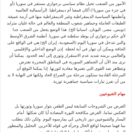
الأمور من الصعب تخيل نظام سياسي برجوازي مستقر في سوريا (أو
في جزء من سوريا!) أكان قمعيا أم ديمقراطيا. الرأسمالية العالمية
وأنظمتها السياسية الديمقراطية وغير الديمقراطية منها في أزمة عميقة.
الطبقات العاملة وجماهير شعوب المنطقة والعالم في حالة غليان متزايد
(تونس، مصر، اليونان، اسبانيا الخ). هذا الوضع يجعل من الصعب جدا
لأي حكم برجوازي أن يوطد سلطته في سوريا. أنظمة الشرق الأوسط
والتي تتدخل في سوريا اليوم (السعودية، إيران الخ) هي في الواقع على
الحافة ويمكن أن تنهار في أية لحظة. إذن الوضع الداخلي والإقليمي
والعالمي برمته شديد عدم الاستقرار وثوري إلى أبعد الحدود. يمكننا أن
نرى منذ الآن أن الجماهير السورية في المناطق المحررة تعترض
وتتظاهر ضد القوى التي تعتبرها معادية لثورتها. إذا يمكننا التوقع أن
المرحلة القادمة ستكون مرحلة من الصراع الحاد ولكنها في النهاية لا بد
من أن تفرز تيارات سياسية جماهيرية ثورية.
مهام الشيوعيين
الغرض من الشروحات السابقة ليس الطعن بثوار سوريا وثورتها بل
العكس تماما، الغرض مكافحة الثورة المضادة أيا كان شكلها. أمام
اليسار والشيوعيين دور تاريخي كي يمارسوه اليوم. ولكن ذلك يتطلب
منا فهما صحيحا لواقع الحال وجرأة في قوله للآخرين. التحليل والمنظور