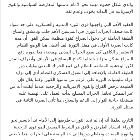
والذي شكل خطوة مهمة نحو الأمام عاملتها المعارضة السياسية والقوى
الإمبريالية في البداية بخوف وعدم ثقة.
العقبة الأهم التي واجهتها قوى الثورة المدنية والعسكرية على حد سواء
كانت ضعف الحراك الثوري في المدينتين الأهم حلب ودمشق وامتناع
الطبقة العاملة عن دخول الصراع كقوة منظمة. يمكن القول أن هذه
كانت الضربة الأولى في مقتل الثورة. لقد أعطى هذا الوضع النظام
الاستقرار الكافي كي يقمع الحراك المدني بهمجية، هذا بدوره دفع
الصراع بشكل متزايد باتجاه الكفاح المسلح في الأرياف وأطراف المدن.
لكن الوحشية المطلقة للنظام في قمع الحراك المدني وغياب دور
الطبقة العاملة بالإضافة إلى التفوق العسكري للنظام أدى إلى تزايد
عزلة مليشيات الثورة على الرغم من تناميها الكبير. وكما يقال فإن
الطبيعة ترفض الفراغ والقوى الإمبريالية والرجعية عندما أيقنت أنه من
غير الممكن تجاهل الحراك المسلح بدأت العمل على الهيمنة عليه
مستغلة حاجة الثوار إلى الدعم والسلاح، هنا تأتي الضربة الثانية في
مقتل الثورة.
التاريخ يعلمنا أنه إن لم تجد الثورات طريقها إلى الأمام تبدأ بالسير نحو
الوراء. انسداد الطريق والأفق هو الشرط المسبق لنمو قوى الرجعية
والثورة المضادة وتعاظم دورها إلى حد الهيمنة على الحراك. هذا لا يعني