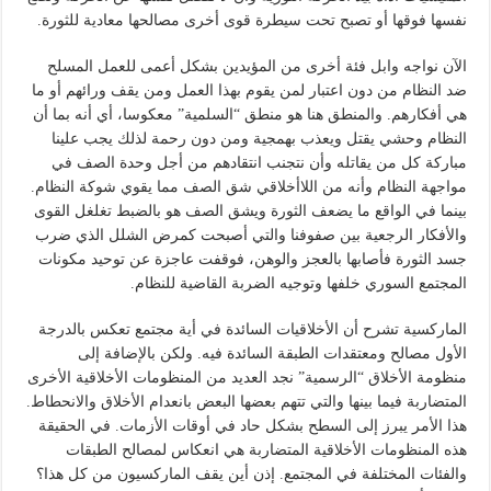
نفسها فوقها أو تصبح تحت سيطرة قوى أخرى مصالحها معادية للثورة.
الآن نواجه وابل فئة أخرى من المؤيدين بشكل أعمى للعمل المسلح
ضد النظام من دون اعتبار لمن يقوم بهذا العمل ومن يقف ورائهم أو ما
هي أفكارهم. والمنطق هنا هو منطق “السلمية” معكوسا، أي أنه بما أن
النظام وحشي يقتل ويعذب بهمجية ومن دون رحمة لذلك يجب علينا
مباركة كل من يقاتله وأن نتجنب انتقادهم من أجل وحدة الصف في
مواجهة النظام وأنه من اللاأخلاقي شق الصف مما يقوي شوكة النظام.
بينما في الواقع ما يضعف الثورة ويشق الصف هو بالضبط تغلغل القوى
والأفكار الرجعية بين صفوفنا والتي أصبحت كمرض الشلل الذي ضرب
جسد الثورة فأصابها بالعجز والوهن، فوقفت عاجزة عن توحيد مكونات
المجتمع السوري خلفها وتوجيه الضربة القاضية للنظام.
الماركسية تشرح أن الأخلاقيات السائدة في أية مجتمع تعكس بالدرجة
الأول مصالح ومعتقدات الطبقة السائدة فيه. ولكن بالإضافة إلى
منظومة الأخلاق “الرسمية” نجد العديد من المنظومات الأخلاقية الأخرى
المتضاربة فيما بينها والتي تتهم بعضها البعض بانعدام الأخلاق والانحطاط.
هذا الأمر يبرز إلى السطح بشكل حاد في أوقات الأزمات. في الحقيقة
هذه المنظومات الأخلاقية المتضاربة هي انعكاس لمصالح الطبقات
والفئات المختلفة في المجتمع. إذن أين يقف الماركسيون من كل هذا؟