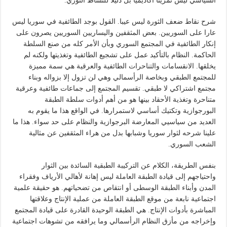
السياسي ليس تمرينا أكاديميا بل دليلا للنشاط الثوري.
شرح نقاط ضعف الثورة ليس عيبا. القول بوجد الطائفية في سوريا ليس
عارا على السوريين. بعض المثقفين واليساريين السوريين يصرون على
إنكار الطائفية في المجتمع السوري وبأن الأمر كله من صنع السلطة
الحاكمة. النظام بالتأكيد عمل على تشجيع الطائفية وتغذيتها ولكنه لم
يخلقها. الانقسامات والتناحرات الطائفية والعرقية هي سمة مميزة
للمجتمع الطبقي وبخاصة الرأسمالي وهي لن تزول إلا بزواله وبناء
مجتمع اشتراكي لا طبقي. تقسيم المجتمع إلى جماعات طائفية وعرقية
متناحرة وتغذية الأحقاد بينها هو من أهم أدوات سلطة الطبقة
البورجوازية وتكتيك أساسي لاستمرارها. في الواقع هذا ما يقوم به
العديد من سياسيي المعارضة البرجوازية والنظام على حد سواء. هذا ما
علينا شرحه لثوار سوريا وشبابها بدل من هراء المثقفين عن مثالية
الشعب السوري.
بنفس الطريقة، الكلام عن التركيبة الطبقية السائدة بين الثوار
واحتياجهم إلى قيادة الطبقة العاملة ليس إهانة لأهالي الأرياف وفقراء
المدن وأبناء الطبقة الوسطى أو انتقاص من تضحياتهم. هو حقيقة علمية
اجتماعية نابعة من موقع الطبقة العاملة من عملية الإنتاج وعلاقتها
المباشرة بأدوات الإنتاج. هي الطبقة الوحيدة القادرة على قيادة المجتمع
وإخراجه من مأزق النظام الرأسمالي وما يرافقه من تشوهات اجتماعية