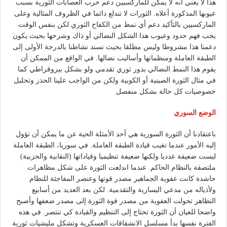
هذا لا يعني أنه لا يمكن للماركسيين دعم حرب العصابات الثورية بسبب
عيوبها المذكورة أعلاه. الثورات لا تندلع دائما في الظروف المثالية وعلى
الماركسيين بالتأكيد دعم أي نمط من الكفاح الثوري لكن بنفس الوقت
يجب فهم حدود وعيوب هذا الشكل النضالي أو ذاك وشرحها بحيث يكون
دعمنا هذا مشروطا وليس مطلقا بحيث نسند نشاطنا بالدرجة الأولى إلى
الطبقة العاملة ومنظماتها وأساليب نضالها. في الواقع من الممكن أن
يقوم هذا النمط النضالي بدور ثوري تقدمي ولو بشكل بيروقراطي كما
في مثال الثورة الصينية أو الكوبية ولكن من الواجب علينا الحذر وتحليل
خصوصيات كل حالة بشكل منفصل
الوضع السوري
باعتقادنا أن الثورة السورية هي أحد الأمثلة الحية عن ما يمكن أن تؤول
إليه الأمور عندما تغيب قيادة الطبقة العاملة. في سوريا، الطبقة العاملة
ليست ضعيفة عدديا ولكنها ضعيفة تنظيميا وقياداتها (النقابية والحزبية)
ملتصقة بالنظام الحاكم. عندما اندلعت الثورة على شكل مظاهرات
حاشدة كانت عفوية الجماهير مصدر قوتها وعنصر المفاجئة للنظام
ولأذياله من مدعي اليسارية والتقدمية. لكن بعد العديد من أسابيع
التظاهر تحولت العفوية من مصدر قوة الثورة إلى مصدر ضعفها وأصبح
واضحا للعيان أن الثورة تحتاج إلى التنظيم والقيادة كي تنتصر. في هذه
الفترة نفسها بدأ مسلسل الانشقاقات العسكرية وتشكل مليشيات ثورية