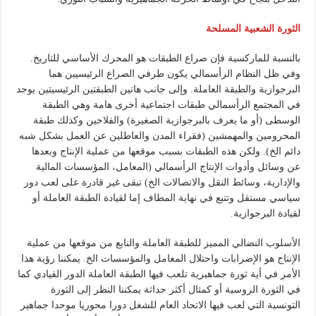
الثورة الشعبية المسلحة
بالنسبة للماركسية فإن صراع الطبقات هو المحرك الأساسي للتاريخ.
وفي ظل النظام الرأسمالي يكون طرفي الصراع الرئيسيين هما
البرجوازية والطبقة العاملة. وإلى جانب هاتين الطبقتين الرئيسيتين يوجد
في المجتمع الرأسمالي طبقات اجتماعية أخرى هامة وهي الطبقة
الوسطى (أو ما يعرف بالبرجوازية الصغيرة) والفلاحين وكذلك طبقة
المحرومين والمهمشين (فقراء المدن والعاطلين عن العمل بشكل شبه
دائم الخ). ولكن هذه الطبقات بسبب موقعها من عملية الإنتاج وبعدها
عن وسائل وأدوات الإنتاج الرأسمالي (المعامل، المؤسسات المالية
والإدارية، وسائط النقل والاتصالات الخ) تبقى غير قادرة على لعب دور
سياسي مستقل وتتبع في نهاية المطاف إما لقيادة الطبقة العاملة أو
لقيادة البرجوازية.
الأسلوب النضالي المميز للطبقة العاملة والنابع من موقعها من عملية
الإنتاج هو الإضرابات واحتلال المعامل والمؤسسات الخ. يمكننا رؤية هذا
الأمر في أية ثورة جماهيرية تلعب فيها الطبقة العاملة الدور القيادي كما
في الثورة الروسية أو كمثال أكثر حداثة يمكننا النظر إلى الثورة
التونسية التي لعب فيها الاتحاد العام للشغل دورا محوريا موحدا جماهير