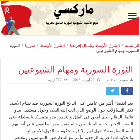
الرئيسية
/
الشرق الأوسط وشمال إفريقيا
/
الشرق الأوسط
/
سوريا
/
الثورة
السورية ومهام الشيوعيين
الثورة السورية ومهام الشيوعيين
موسى اللاذقاني
20 أبريل، 2013
717 زيارة
بعد انقضاء أكثر من عامين على اندلاع الثورة السورية ضد نظام الأسد،
تكثر التساؤلات حول الوضع الذي آلت إليه البلاد، وحول مستقبل يبدو
قاتما. النظام الذي أمعن في القتل والتدمير يبدو متمسكا بالسلطة حتى
النفس الأخير. حفنة السياسيين والمثقفين ممن يطلقون على أنفسهم
اسم المعارضة لا حول لهم ولا قوة. حكومات الدول الامبريالية
والحكومات العربية الرجعية تتآمر مع المعارضين السياسيين وتتلاعب