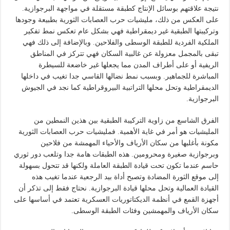
نتيجة علاقتهم بوسائل الإنتاج كطبقة مستقلة في مواجهة البرجوازية.
على العكس من ذلك، مليشيات حرب العصابات الثورية بطبيعة وجودها
وتركيبتها الطبقية غير ديمقراطية فهي بشكل عام تعكس نمط تفكير
الملكية الفردية للطبقة الوسطى والفلاحين. وبالإضافة إلى ذلك فهي
تبقى بالمجمل معزولة عن غالبية السكان فهي تتركز في المناطق
الريفية أو على أطراف المدن مما يجعلها غير خاضعة للسيطرة
المباشرة للجماهير. وبسبب نمط نضالها القاسي جدا تغيب في داخلها
الديمقراطية وتحل محلها التراتبية البيروقراطية كما نجد في الجيوش
البرجوازية.
الفرق الشاسع من زاوية التركيبة الطبقية بين هذين النمطين من
المليشيات هو أمر في غاية الأهمية. فمليشيات حرب العصابات الثورية
مكونة بأغلبها من سكان الأرياف والأحياء المهمشة من فلاحين
وبرجوازية صغيرة ومحرومين. هذه الطبقات هامة جدا وتلعب دور ثوري
حاسم عندما تكون تحت قيادة الطبقة العاملة ولكنها قد تتحول بسهولة
إلى موقع الثورة المضادة وتصبح أداة بيد الرجعية عندما تغيب هذه
القيادة العمالية وتحل محلها قيادة البرجوازية. نحتاج فقط إلى تذكر أن
أجهزة القمع في أنظمة الديكتاتوريات العسكرية تعتمد في أساسها على
سكان الأرياف والمهمشين وفئات الطبقة الوسطى.