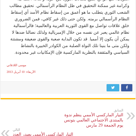
وكرامة غير ممكنة التحقيق في ظل النظام الرأسمالي. تحقيق مطالب
الشعب الثوري يتطلب ما هو أعمق من إسقاط نظام الأسد أي إسقاط
النظام الرأسمالي برمته. ولكن حتى ذلك غير كافي، فمن الضروري
خلق علاقات تواصل مع القوى الثورية العربية والعالمية؛ فالرأسمالية
نظام عالمي يعبر عن نفسه من خلال الإمبريالية ولذلك نضالنا ضدها لا
يمكن أن يكون إلا أمميا. قد تكون البداية صعبة والقوى ضعيفة ومشتتة
ولكن متى ما بنينا تلك النواة الصلبة من الكوادر الخبيرة بالنشاط
السياسي والمثقفة بالنظرية الماركسية فإن الإمكانيات غير محدودة.
موسى اللاذقاني
الأربعاء: 10 أبريل 2013
السابق
التيار الماركسي الأممي ينظم ندوة
بالمنتدى الاجتماعي العالمي بتونس
يوم الجمعة 29 مارس
التالي
التيار الماركسي الأممي يصدر العدد