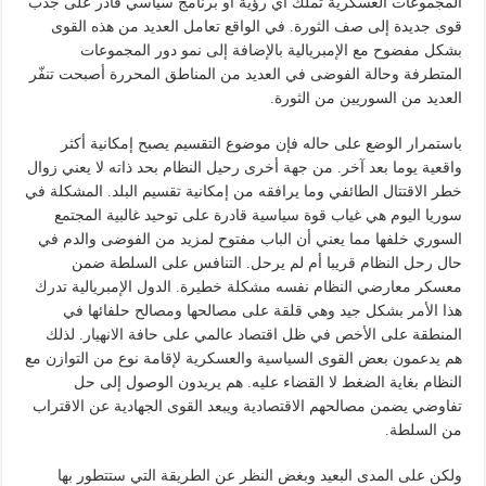
المجموعات العسكرية تملك أي رؤية أو برنامج سياسي قادر على جذب
قوى جديدة إلى صف الثورة. في الواقع تعامل العديد من هذه القوى
بشكل مفضوح مع الإمبريالية بالإضافة إلى نمو دور المجموعات
المتطرفة وحالة الفوضى في العديد من المناطق المحررة أصبحت تنفّر
العديد من السوريين من الثورة.
باستمرار الوضع على حاله فإن موضوع التقسيم يصبح إمكانية أكثر
واقعية يوما بعد آخر. من جهة أخرى رحيل النظام بحد ذاته لا يعني زوال
خطر الاقتتال الطائفي وما يرافقه من إمكانية تقسيم البلد. المشكلة في
سوريا اليوم هي غياب قوة سياسية قادرة على توحيد غالبية المجتمع
السوري خلفها مما يعني أن الباب مفتوح لمزيد من الفوضى والدم في
حال رحل النظام قريبا أم لم يرحل. التنافس على السلطة ضمن
معسكر معارضي النظام نفسه مشكلة خطيرة. الدول الإمبريالية تدرك
هذا الأمر بشكل جيد وهي قلقة على مصالحها ومصالح حلفائها في
المنطقة على الأخص في ظل اقتصاد عالمي على حافة الانهيار. لذلك
هم يدعمون بعض القوى السياسية والعسكرية لإقامة نوع من التوازن مع
النظام بغاية الضغط لا القضاء عليه. هم يريدون الوصول إلى حل
تفاوضي يضمن مصالحهم الاقتصادية ويبعد القوى الجهادية عن الاقتراب
من السلطة.
ولكن على المدى البعيد وبغض النظر عن الطريقة التي ستتطور بها