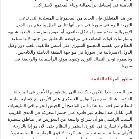
العاملة في إسقاط الرأسمالية وبناء المجتمع الاشتراكي.
من هذا المنطلق فإن العديد من المجموعات المسلحة التي تدعي
الثورية اليوم في سوريا في حين أنها تتلقى المال والدعم من الدول
الإمبريالية، تقدم نفسها بشكل طائفي، أو تقوم بممارسات قمعية شبيهة
بممارسات قوات النظام، هي مرفوضة بالمطلق من جانبنا لأنها تساعد
النظام في تقسيم المجتمع السوري على أسس طائفية، تلعب دور وكيل
الدول الامبريالية في سوريا في مواجهة الطبقة العاملة والكادحين،
وبالعموم تؤخر النضال الثوري وتقوي موقع الرأسمالية والرجعية في
سوريا.
منظور المرحلة القادمة
من الصعب جدا التكهن بالكيفية التي ستتطور بها الأمور في المرحلة
القادمة. هنالك نوع من التوازن العسكري على الأرض مع خسارة بطيئة
للنظام لمواقعه. مع هذا، فمن الواضح أن الجيش الحر وباقي المليشيات
التي تقاتل ضد النظام غير قادرة على حسم المعركة في المدى القريب.
السبب الرئيسي هو أن شرائح واسعة من السوريين في مناطق سيطرة
النظام لا تشارك في الثورة. استمرار النظام حتى الآن هو إذا بالدرجة
الأولى مسألة سياسية وليس عسكرية. لا قوى المعارضة السياسية ولا