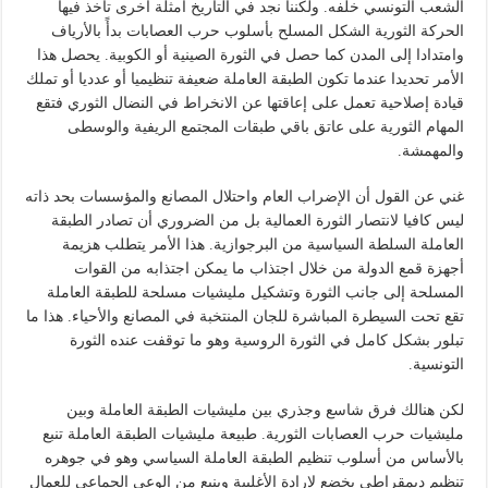
الشعب التونسي خلفه. ولكننا نجد في التاريخ أمثلة أخرى تأخذ فيها
الحركة الثورية الشكل المسلح بأسلوب حرب العصابات بدأً بالأرياف
وامتدادا إلى المدن كما حصل في الثورة الصينية أو الكوبية. يحصل هذا
الأمر تحديدا عندما تكون الطبقة العاملة ضعيفة تنظيميا أو عدديا أو تملك
قيادة إصلاحية تعمل على إعاقتها عن الانخراط في النضال الثوري فتقع
المهام الثورية على عاتق باقي طبقات المجتمع الريفية والوسطى
والمهمشة.
غني عن القول أن الإضراب العام واحتلال المصانع والمؤسسات بحد ذاته
ليس كافيا لانتصار الثورة العمالية بل من الضروري أن تصادر الطبقة
العاملة السلطة السياسية من البرجوازية. هذا الأمر يتطلب هزيمة
أجهزة قمع الدولة من خلال اجتذاب ما يمكن اجتذابه من القوات
المسلحة إلى جانب الثورة وتشكيل مليشيات مسلحة للطبقة العاملة
تقع تحت السيطرة المباشرة للجان المنتخبة في المصانع والأحياء. هذا ما
تبلور بشكل كامل في الثورة الروسية وهو ما توقفت عنده الثورة
التونسية.
لكن هنالك فرق شاسع وجذري بين مليشيات الطبقة العاملة وبين
مليشيات حرب العصابات الثورية. طبيعة مليشيات الطبقة العاملة تنبع
بالأساس من أسلوب تنظيم الطبقة العاملة السياسي وهو في جوهره
تنظيم ديمقراطي يخضع لإرادة الأغلبية وينبع من الوعي الجماعي للعمال