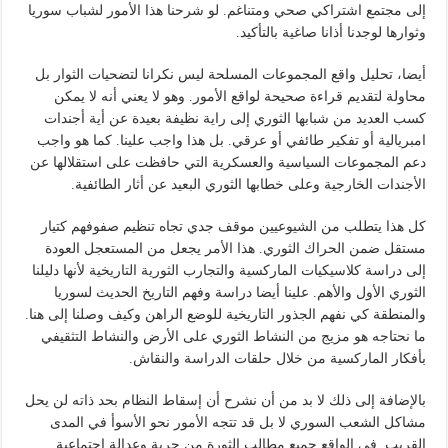
إلى مجتمع اشتراكي صحي ومتناغم. لو شرحنا هذا الأمور لشباب سوريا
وثوارها لوجدنا أذانا صاغية بالتأكيد.
أيضا، تحليل واقع المجموعات المسلحة ليس نكرانا لتضحيات الثوار بل
محاولة لتقديم قراءة صحيحة لواقع الأمور. وهو لا يعني أنه لا يمكن
كسب العديد من شبابها الثوري إلى راية نظيفة بعيدة عن أية أجندات
امبريالية أو تفكير طائفي أو عرقي. بل هذا واجب علينا. كما هو واجب
دعم المجموعات السياسية والعسكرية التي حافظت على استقلالها عن
الأجندات الخارجية وعلى خطابها الثوري البعيد عن أثار الطائفية.
كل هذا يتطلب من الشيوعيين موقف جدي تجاه تنظيم صفوفهم كتيار
مستقل ضمن الحراك الثوري. هذا الأمر يجعل من المستعجل العودة
إلى دراسة كلاسيكيات الماركسية والتجارب الثورية التاريخية لأنها دليلنا
الثوري الأول والأهم. علينا أيضا دراسة وفهم التاريخ الحديث لسوريا
والمنطقة كي نفهم الجذور التاريخية للوضع الراهن وكيف وصلنا إلى هنا.
ما نحتاجه هو مزيج من النشاط الثوري على الأرض والنشاط التثقيفي
بأفكار الماركسية من خلال حلقات الدراسة والنقاش.
بالإضافة إلى ذلك لا بد من أن نشرح أن إسقاط النظام بحد ذاته لن يحل
مشاكل الشعب السوري لا بل قد تتجه الأمور نحو الأسوأ في المدى
القريب. في الواقع جميع مطالب الثورة من حرية وعدالة اجتماعية