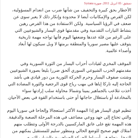
دمشق: 05 ابريل 2011، صورة Syriana
الأخطار بحق كبيرة والتخفيف من شأنها ضرب من انعدام المسؤولية،
لكن الفرص والإمكانيات أيضا لا محدودة وإنكار ذلك لا يعبر سوى عن
ضعف في الرؤيا السياسية. ولكن الاستفادة من هذا الفرص رهين
بنشاط التيارات التقدمية وفي مقدمتها قوى اليسار والشيوعيين التي
على الرغم من قلة عددها وضعفها اليوم فأنها تواجه مهمة تاريخية
يتوقف عليها مصير سوريا والمنطقة برمتها لا وبل سيكون لها أبعاد
وأصداء عالمية.
الموقف المخزي لقيادات أحزاب اليسار من الثورة السورية وفي
مقدمتهم الحزب الشيوعي السوري ألحق ضررا بليغا بصورة الشيوعيين
وشتت صفوف اليسار وحرم الحركة الثورية من دور قيادي هي بأشد
الحاجة إليه تاركا إياها في مهب رياح قوى الرجعية والثورة المضادة التي
أخذت تتلاعب بالجماهير يمينا وشمالا محاولة سلب إرادتها سواء
بالمخادعة أو باستغلال حاجاتها أو حتى باستخدام القوة في بعض الأحيان.
تنظيم قوى اليسار هو إذا المهمة الأكثر استعجالا وإلحاحا في سوريا اليوم
والتي تحتاج إلى جهد ووعي مضاعف في هذه المرحلة الصعبة والدقيقة.
هذه المهمة تقع على عاتق الماركسيين بالدرجة الأولى وتتطلب منهم
امتلاك فهم صحيح للوضع الحالي ومنظور سليم للمستقبل يمكنهم من
التدخل بنجاح في أوساط الحركة الجماهيرية والشباب الثوري.