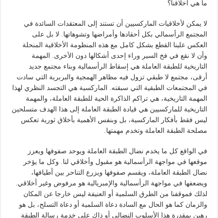
ما هي أخلاقنا؟
لا يمكن لأخلاقيات الماركسيين أن تستند إلى المعتقدات السائدة في
المجتمع الرأسمالي بكل أحقادها وأمراضها وتشوهاتها. لا بل على
العكس علينا القطع بشكل كامل مع هذه المنظومة الأخلاقية المنحلة
وأن لا نقع في فخ السير وراء إحدى أشكالها دون الأخرى. المهمة
التاريخية للطبقة العاملة هي إسقاط الرأسمالية وبناء مجتمع جديد
أرقى، مجتمع لا طبقي تزول فيه مظاهر الهمجية والبربرية التي سادت
في المجتمعات الطبقية التي سبقته. الماركسية هي التجسد النظري لهذا
المهمة التاريخية، هي تراكم الذاكرة الحية للطبقة العاملة، والمهمة
التاريخية للماركسيين هي قيادة الطبقة العاملة إلى هذا الهدف متسلحين
ليس فقط بأفكار الماركسية، بل وبنفس الأهمية بأخلاق ثورية تعكس
مصلحة الطبقة العاملة وتخدم مهمتها.
في الواقع كل ما يخدم نضال الطبقة العاملة ويوحد صفوفها ويعزز
موقعها في مواجهة الرأسمالية هو مقبول وأخلاقي لنا. وكل ما يؤخر
نضال الطبقة العاملة، ويقسم صفوفها ويزرع التناحر بين أطيافها،
ويضعفها في مواجهة الرأسمالية والإمبريالية هو مرفوض وغير أخلاقي.
لذلك فموقفنا من الطرق السلمية أو العنيفة ليس خارجا عن المكان
والزمان كما هو الحال مع السادة دعاة السلمية أو دعاة التسلح، بل هو
رهين بمقدرة هذا الأسلوب النضالي أو ذاك على خدمة رسالة الطبقة