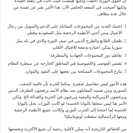
أن القوى الثورية اختفت ولكنها همشت حيث كانت في مقعد القيادة
ولكنها أصبحت في المقعد الخلفي الآن، هذا الأمر يعبر عن نفسه من
خلال عدة مظاهر:
اعتماد العديد من المجموعات المقاتلة على الدعم والتمويل من رجال
الأعمال ومن أعتي الأنظمة الرجعية مثل السعودية وقطر.
طغيان الطابع والطرح الديني في صف الثورة والذي في بلد مثل
سوريا يمكن اعتباره وصفة للاقتتال الأهلي.
تعاظم دور المجموعات الجهادية والمتطرفة.
تفشي الفوضى واللصوصية في المناطق الخارجة عن سيطرة النظام.
تنازع المجموعات المسلحة بين بعضها على النفوذ والموارد.
هذه الأمور ليس بتفاصيل صغيرة. يمكننا الجزم بأن غالبية الشعب
السوري ومن ضمنه المقاتلون ضد نظام الأسد يرفضون التطرف الديني
ويرفضون الإمبريالية والتبعية ويرغبون في الحرية والعدالة الخ. ولكن
الأمر هنا ليس متعلقا بالنوايا الحسنة! لو كانت الثورات تحل بالنوايا
الحسنة لما احتجنا إلى الحزب الثوري ولكانت جميع الأنظمة الرجعية
ومعها الرأسمالية سقطت أوتوماتيكيا!
من الحقائق التاريخية أنه يمكن لأقلية رجعية أن تقمع الأكثرية وتخضعها