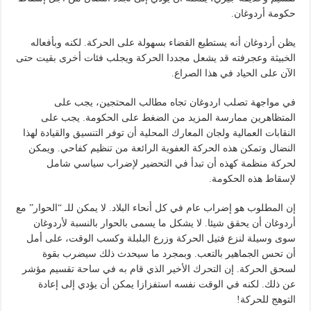
حكومة أردوغان.
يظن أردوغان أنه يستطيع القضاء بسهولة على الحركة. لكنه وبأفعاله
الخبيثة وعجرفته قد يشعل مجددا الحركة ويجلب فئات أخرى بقيت حتى
الآن على الحياد في هذا الصراع.
في مواجهة تصلب اردوغان تجاه مطالب المحتجين، يجب على
المتظاهرين ممارسة المزيد من الضغط على الحكومة. يجب على
النقابات العمالية ولجان المعارك المحلية أن توفر التنسيق والقيادة لهذا
النضال وتمكن هذه الحركة العفوية الرائعة من تنظيم كفاحي. ويمكن
لحركة منظمة كهذه أن تبدأ في التحضير لإضراب سياسي شامل
لإسقاط هذه الحكومة.
إن المطلوب هو إضراب عام في كل أنحاء البلاد. لا يمكن للـ “الحوار” مع
أردوغان أن يحقق شيئا. لا يشكل ما يسمى بالحوار بالنسبة لأردوغان
سوى وسيلة لنزع فتيل الحركة وزرع البلبلة وكسب الوقت، على أمل
أن تحس الجماهير بالتعب. وبمجرد ما سيحدث ذلك سيضرب بقوة
لسحق الحركة. إن التحرك الأخير الذي قام به في ساحة تقسيم مؤشر
عن ذلك. لكنه في الوقت نفسه استفزازا يمكن أن يؤدي إلى إعادة
التوهج للحركة!