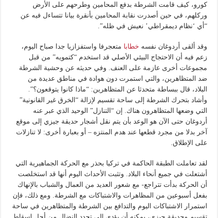
كورو، كيف قامت الشرطة بدفع المحامين وطرحهم على الأرض
وركلهم، في حين أصدرت نقابة المحامين بأنقرة بيانا تتساءل فيه عن
“أي ‘نظام ديمقراطي’ نعيش في ظله”.
وقد ألقى أردوغان نفسه
خطابا
متعجرفا واستفزازيا جدا صباح اليوم،
زعم فيه أن الاحتجاج البيئي الأصلي قد استخدم “كتمويه” من قبل
مجموعات أخرى عازمة على العنف. وفي حديثه عن وحشية الشرطة
ضد المتظاهرين، والتي استمرت دون هوادة في مناطق عديدة من
البلاد، قال ببساطة متحدثا عن المتظاهرين: “ماذا كانوا يتوقعون؟”.
وأشاد بتحرك الشرطة إلى ساحة تقسيم لإزالة “الخرق غير القانونية”
التي وضعها المتظاهرون هناك. إن “التنازل” الوحيد الذي عبر عنه
أردوغان حتى الآن هو الوعد بأن يتم نقل أشجار حديقة جيزي إلى موقع
آخر بدلا من مجرد قطعها عند هدم المنتزه – أو بعبارة أخرى: لا تنازلات
على الإطلاق.
لقد تعاملت الطبقة الحاكمة في تركيا بحذر مع الحركة الجماهيرية التي
أشتعلت في جميع أنحاء البلاد. وتثبت الأحداث اليوم أنها قد استخلصت
أن الحركة بدأت تتراجع- مع شعور العديد من العمال والشباب بالإنهاك
بفعل أسبوعين من المظاهرات والاشتباكات مع الشرطة. ومع ذلك، فإن
استمرار الاشتباكات اليوم والتدافع بين الشرطة والمتظاهرين في ساحة
تقسيم وحديقة جيزي، يمكنه أن يؤدي إلى تجدد النضال من أجل إسقاط