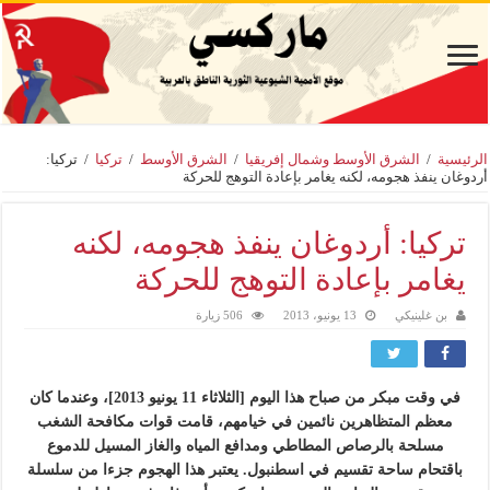
الرئيسية
/
الشرق الأوسط وشمال إفريقيا
/
الشرق الأوسط
/
تركيا
/
تركيا:
أردوغان ينفذ هجومه، لكنه يغامر بإعادة التوهج للحركة
تركيا: أردوغان ينفذ هجومه، لكنه
يغامر بإعادة التوهج للحركة
بن غلينيكي
13 يونيو، 2013
506 زيارة
في وقت مبكر من صباح هذا اليوم [الثلاثاء 11 يونيو 2013]، وعندما كان
معظم المتظاهرين نائمين في خيامهم، قامت قوات مكافحة الشغب
مسلحة بالرصاص المطاطي ومدافع المياه والغاز المسيل للدموع
باقتحام ساحة تقسيم في اسطنبول. يعتبر هذا الهجوم جزءا من سلسلة