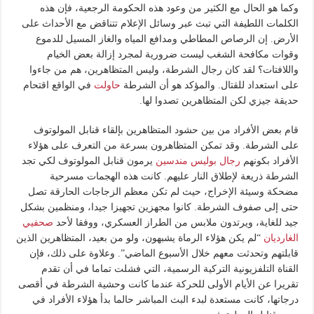
وكما هو الحال مع الكثير من وعود هذه الحكومة الرجعية، فإن هذه
الكلمات اللطيفة التي تبث عبر وسائل الإعلام تتناقض مع الأحداث على
الأرض. إن الرصاص المطاطي ومدافع المياه والغاز المسيل للدموع
وقوات مكافحة الشغب ليست ضرورية لمجرد إزالة بعض الخيام
واللافتات؟ لقد كان رجال الشرطة، وليس المتظاهرين، هم من جاءوا
على استعداد للقتال. والمؤكد هو أن الشرطة
حاولت
في الواقع اقتحام
حديقة جيزي لكن المتظاهرين تصدوا لها.
قام بعض الأفراد من بين حشود المتظاهرين بإلقاء قنابل المولوتوف
على الشرطة. وقد تمكن المتظاهرون بسرعة من التعرف على هؤلاء
الأفراد بكونهم
رجال بوليس مندسين
يرمون قنابل المولوتوف لكي تجد
الشرطة ذريعة لإطلاق النار عليهم. كانت هذه الهجمات مسرحية
مضحكة وسيئة الإخراج، حيث لم تكن معظم الزجاجات الحارقة تصل
حتى إلى صفوف الشرطة. كانوا مجهزين تجهيزا جيدا، ومنظمين بشكل
جيد للغاية، ويرتدون ملابس من الطراز العسكري، ووفقا لأحد
صحفيي
الغارديان
“لم يكن هؤلاء الرماة يشبهون، ولو من بعيد، المتظاهرين الذين
قابلتهم وتحدثت معهم خلال الأسبوع الماضي”. وعلاوة على ذلك، فإن
القناة التلفزيونية التركية الرسمية، التي فشلت تماما في أن تقدم
تقريرا عن الأيام الأولى للحركة عندما كانت وحشية الشرطة في أقصى
درجاتها، كانت مستعدة لبدء البث المباشر حالما بدأ هؤلاء الأفراد في