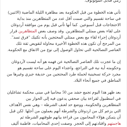
رمي قنابل المولوتوف.
تأتي هذه الخطوة من قبل الحكومة بعد مظاهرة الليلة الماضية (الاثنين)
في ساحة تقسيم والتي ضمت أقل عدد من المتظاهرين منذ بداية
الاحتجاجات قبل أسبوعين. كما أنها تأتي قبل يوم من موافقة أردوغان
على لقاء بعض ممثلي المتظاهرين. وقد وصف بعض
المتظاهرين
قرار
أردوغان إجراء لقاء مع بعض ممثلي المحتجين بأنه تكتيك “فرق تسد”.
من المرجح أن تكون هذه الخطوة الأخيرة محاولة لتقويض ثقة تلك
العناصر التصالحية التي تحاول الوصول إلى نوع من الاتفاق مع الحكومة.
إن ما عجزت تلك العناصر التصالحية عن فهمه هو أنه ليست لأردوغان
وحكومته أية نية في التراجع، واعتداء اليوم على ساحة تقسيم هو
مجرد حركة تسخينية لحملة طرد المحتجين من حديقة جيزي وغيرها من
المناطق في جميع أنحاء البلاد.
بعد ظهر هذا اليوم تجمع حشد من 50 محاميا في مبنى محكمة تشاغليان
في اسطنبول لقراءة بيان صحفي يدعون فيه إلى الحوار بين
المتظاهرين والحكومة، ووضع حد لعنف الشرطة – وهي نفس الأهداف
التي يزعم كل من اردوغان والشرطة أنهم يعملون من أجلها. لكن قبل
أن يتمكن هؤلاء المحامون من قراءة بيانهم طوقتهم الشرطة ثم
هاجمتهم
واقتادتهم إلى الحجز. وصفت إحدى المحاميات، فاطمة أليف