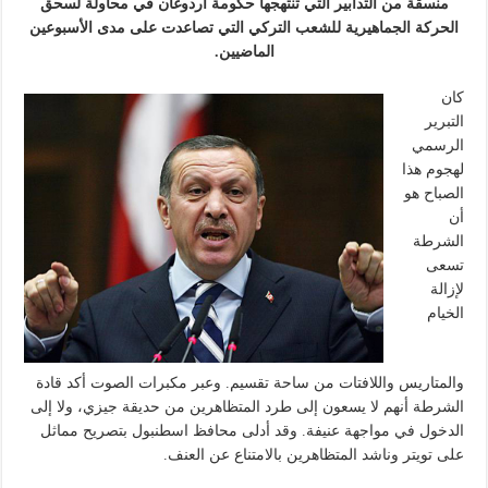
منسقة من التدابير التي تنتهجها حكومة أردوغان في محاولة لسحق
الحركة الجماهيرية للشعب التركي التي تصاعدت على مدى الأسبوعين
الماضيين.
كان
التبرير
الرسمي
لهجوم هذا
الصباح هو
أن
الشرطة
تسعى
لإزالة
الخيام
والمتاريس واللافتات من ساحة تقسيم. وعبر مكبرات الصوت أكد قادة
الشرطة أنهم لا يسعون إلى طرد المتظاهرين من حديقة جيزي، ولا إلى
الدخول في مواجهة عنيفة. وقد أدلى محافظ اسطنبول بتصريح مماثل
على تويتر وناشد المتظاهرين بالامتناع عن العنف.