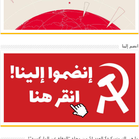
انضم إلينا
ما هي التروتسكية؟ العدد 51 من مجلة “الدفاع عن الماركسية”!