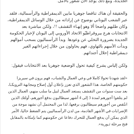
الجديدة، ومع ذلك يوجد الآن شعور بالأمل.
والحقيقة أن هناك تناقضا جوهريا مابين الديمقراطية والرأسمالية، فلقد
عبر الشعب اليوناني بوضوح عن إراداته من خلال الوسائل الديمقراطية،
وكان طلبهم واضحا ألا وهو إنهـاء التقشف !!، ولكن مباشرة بعد
الانتخابات هرع بيروقراطيّو الاتحاد الأوروبي إلى اليونان لإخبار الحكومة
الجديدة بضرورة التخلي عن وعودها. وبدأ الرأسماليون بسحب أموالهم
وبدأت الأسهم بالتهاوي، فهم يحاولون من خلال إجراءاتهم الغير
ديمقراطية إحلال أجنداتهم.
ولكن إلياس يشرح كيفية تحول الوضعية جوهريا بعد الانتخابات فيقول:
«لقد شهدنا تحولا كاملا في وعي العمال والشباب، فهم يرون في سيريزا
حكومتهم الخاصة، هذا الشعور الذي تعزز بإعلان أول إصلاح ومجابهة الترويكـا،
بعد ست سنوات من التقشف يستعد العمال لنيل ما سلب منهم، العمال الذين
لم يتلقوا أجورهم لمدة 3 إلى 4 أشهر سيطالبون بدفع أجورهم، أولئك الذين
انتُقص من أجورهم سيطالبون برفعها، لذا من المحتمل أن نشهد موجة من
الإضرابات في الأشهر القادمة، من لدن الرأسماليين يتم الضغط حاليا، الأمر
الذي يمكن أن يدفع العمال للتحرك دفاعا عن حكومتهم كما بإمكانه بالمقابل
فتح مرحلة ثـورية».