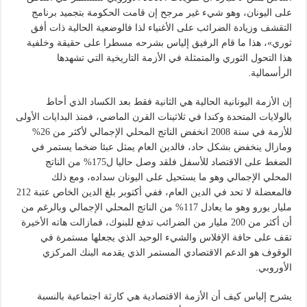
على اليونان، وهو شيء غير مرجح إن قامت الحكومة بتجميد برنامج
التقشف وزيادة الضرائب على الأغنياء لذا فالوضعية الحالية ذات أفق
ثوري»، هذا ما قام الرفيق إلياس بشرحه مسطرا على حقيقة وخلفية
هذا التحول الثوري والمتمثلة في الأزمة التاريخية التي تشهدها
الرأسمالية.
إن الأزمة اليونانية الحالية هي الثانية فقط بعد الكساد الذي أحاط
بالولايات المتحدة وكندا في ثلاثينات القرن الماضي، فمنذ البدايات الأولى
للأزمة في سنة 2008 انخفض الناتج المحلي الإجمالي لأكثر من 26%
ومازال ينخفض بشكل حاد، فالدين العام يمثل عبئا ضخما يستمر في
الضغط على الاقتصاد للأسفل فلقد وصل حاليا ل175% من الناتج
المحلي الإجمالي وهو ما يستحيل على اليونان سداده، ومع ذلك
فالمعضلة لا تحد في الدين العام، ففي أكتوبر بلغ الدين الخاص عتبة 212
مليار يورو وهو ما يعادل 117% من الناتج المحلي الإجمالي وبالرغم من
أن أكثر من 200 مليار من الضرائب تدفع للبنوك، فمازالت هاته الأخيرة
تقف على حافة الإفلاس والشيء الوحيد الذي يجعلها مستمرة في
الوقوف هو الدعم الاقتصادي المستمر الذي يقدمه البنك المركزي
الأوروبي.
يشرح إلياس كيف أن الأزمة الاقتصادية هي كارثة اجتماعية بالنسبة