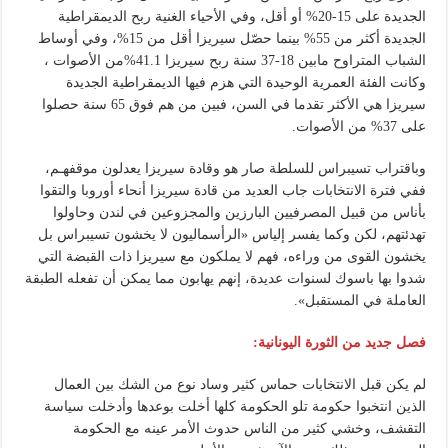
الجديدة على 15-20% أو أقل، وفي الأحياء الغنية ربح الديمقراطية
الجديدة أكثر من 55% بينما حصّل سيريزا أقل من 15%، وفي أوساط
الشباب المتراوح مابين 18-37 سنة ربح سيريزا 41.1%من الأصوات ،
وكانت الفئة العمرية الوحيدة التي هزم فيها الديمقراطية الجديدة
سيريزا هي الأكثر تقدما في السن، فبين من هم فوق 65 سنة حصلوا
على 37% من الأصوات.
وباقتراب تسيبراس للسلطة صار هو وقادة سيريزا يعدلون موقفهـم،
ففي فترة الانتخابات جاب العديد من قادة سيريزا أنحاء أوروبا والتقوا
بأناس من قبيل المصرفيين البارزين والمجزوعين في لندن وحاولوا
تهدئتهم، لكن وكما يفسر إلياس «الرأسماليون لا يخشون تسيبراس بل
يخشون القوى من وراءه، فهم لا يملكون مع سيريزا ذات القبضة التي
شدوا بها باسوك لسنوات عديدة، إنهم يهابون مما يمكن أن تفعله الطبقة
العاملة في المستقبل».
فصل جديد من الثورة اليونانية:
لم يكن قبل الانتخابات حماس كثير وساد نوع من الشك بين العمال
الذين انتخبوا حكومة تلو الحكومة كلها أخلت بوعدها وأدخلت سياسة
التقشف، وخشي كثير من الناس حدوث الأمر عينه مع الحكومة