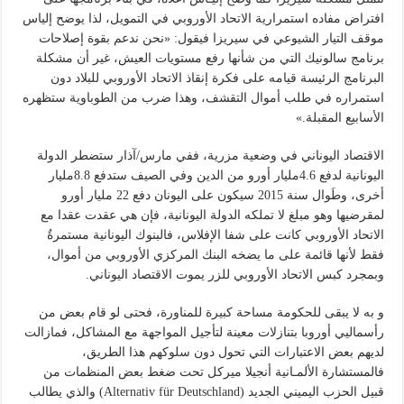
افتراض مفاده استمرارية الاتحاد الأوروبي في التمويل، لذا يوضح إلياس
موقف التيار الشيوعي في سيريزا فيقول: «نحن ندعم بقوة إصلاحات
برنامج سالونيك التي من شأنها رفع مستويات العيش، غير أن مشكلة
البرنامج الرئيسة قيامه على فكرة إنقاذ الاتحاد الأوروبي للبلاد دون
استمراره في طلب أموال التقشف، وهذا ضرب من الطوباوية ستظهره
الأسابيع المقبلة.»
الاقتصاد اليوناني في وضعية مزرية، ففي مارس/آذار ستضطر الدولة
اليونانية لدفع 4.6مليار أورو من الدين وفي الصيف ستدفع 8.8مليار
أخرى، وطَوال سنة 2015 سيكون على اليونان دفع 22 مليار أورو
لمقرضيها وهو مبلغ لا تملكه الدولة اليونانية، فإن هي عقدت عقدا مع
الاتحاد الأوروبي كانت على شفا الإفلاس، فالبنوك اليونانية مستمرةٌ
فقط لأنها قائمة على ما يضخه البنك المركزي الأوروبي من أموال،
وبمجرد كبس الاتحاد الأوروبي للزر يموت الاقتصاد اليوناني.
و به لا يبقى للحكومة مساحة كبيرة للمناورة، فحتى لو قام بعض من
رأسماليي أوروبا بتنازلات معينة لتأجيل المواجهة مع المشاكل، فمازالت
لديهم بعض الاعتبارات التي تحول دون سلوكهم هذا الطريق،
فالمستشارة الألمـانية أنجيلا ميركل تحت ضغط بعض المنظمات من
قبيل الحزب اليميني الجديد (Alternativ für Deutschland) والذي يطالب