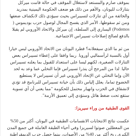
بموقف صارم والمستعد لاستغلال الموقف في حالة قامت ميركل
بتنازلات لليونان، والأهم من ذلك هو ضعف الحكومة اليمينية بمدريد
والخائفة من أي تنازلات لتسيبراس بحيث سيؤدي ذلك لانكشاف ضعفها
ومن ثم سقوطها، الأمر الذي يفسح المجال لوصول حزب بوديموس (
Podemos) اليساري إلى السلطة، إن ميركل والاتحاد الأوروبي لم يقبلا
بالدفع لصالح إصلاحات تسيبراس الاجتماعية.
من ثم ما الذي سيفعلانه؟ فطرد اليونان من الاتحاد الأوروبي ليس خيارا
أول بالنسبة لرأسماليي أوروبا. ربما وافقا على إعطاء تسيبراس بعض
التنازلات الصغيرة، لكنهم ليسا على استعداد للقبول بما يعلنه تسيبراس
حاليا. لذا من المرجح أن ينذرا تسيبراس فإما التخلي عما وعد به لحد
الآن وإما التخلي عن الإتحاد الأوروبي غير أن تسيبراس لا يستطيع
الخضوع تماما، يعلل إلياس ذلك بأن خيانة تسيبراس للبرنامج قد تؤدي
لانشقاق في الحزب وانهيار محتمل للحكومة “مما يعني أن أي تسوية
ستقع تحت ضغط هائل وستؤدي إلى تعميق الأزمة”.
القوى الطبقية من وراء سيريزا:
عكست نتائج الانتخابات الانقسامات الطبقية في اليونان، أكثر من 50%
من المعطلين صوتوا لسيريزا وفي أحياء الطبقة العاملة في جميع المدن
الكبرى ربح أكثر من 40% من الأصوات، بينما حصل حزب الديمقراطية