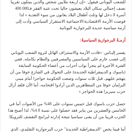
للشعب اليوناني فيقول: «إن أربعة ملايين شخص والذين يمثلون تقريبا
نصف إجمالي سكان البلاد يعيشون حاليا تحت عتبة الفقر فـ400.000
أسرة لا دخل لها وثلث أطفال البلاد يعانون من سوء التغذية.» لذا
قوضت الأزمة الاقتصادية/الاجتماعية الاستقرار السياسي وأدت إلى
أزمة سياسية جديدة للبرجوازية اليونانية.
أزمـةُ البرجوازيةِ السياسيةُ:
يفسر إليـاس: «قادت الأزمة والاستنزاف الهائل لثروة الشعب اليوناني
إلى غضب عارم على السياسيين والمصرفيين والنظام بكامله، ففي
الفترة الأخيرة لم يتجرأ نواب أحزاب من أعضاء الحكومة السابقة
(باسوك و الديمقراطية الجديدة) على التجوال في الشارع خوفا من أن
يتهجم عليهم، قبل ثلاث سنوات وضعت الحكومة حواجزا أمام مبنى
البرلمان خوفا من المتظاهرين الذين أرادوا اقتحامه، أما الآن فلقد أزال
حزب سيريزا هذه الحواجز.»
حصل حزب باسوك قبل خمس سنوات على 48% من الأصوات أما في
الخامس والعشرين من يناير فقد حصلوا على نسبة 4.8%، لذا أصبح هذا
الحزب قريبا من أن يفنى سياسيا نتيجة إدارته لبرامج التقشف للترويكا.
أما فيما يخص “الديمقراطية الجديدة” حزب البرجوازية التقليدي، الذي