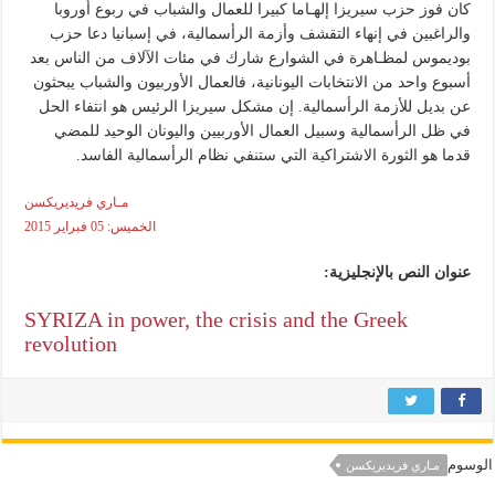
كان فوز حزب سيريزا إلهـاما كبيرا للعمال والشباب في ربوع أوروبا
والراغبين في إنهاء التقشف وأزمة الرأسمالية، في إسبانيا دعا حزب
بوديموس لمظـاهرة في الشوارع شارك في مئات الآلاف من الناس بعد
أسبوع واحد من الانتخابات اليونانية، فالعمال الأوربيون والشباب يبحثون
عن بديل للأزمة الرأسمالية. إن مشكل سيريزا الرئيس هو انتفاء الحل
في ظل الرأسمالية وسبيل العمال الأوربيين واليونان الوحيد للمضي
قدما هو الثورة الاشتراكية التي ستنفي نظام الرأسمالية الفاسد.
مـاري فريديريكسن
الخميس: 05 فبراير 2015
عنوان النص بالإنجليزية:
SYRIZA in power, the crisis and the Greek
revolution
الوسوم
مـاري فريديريكسن