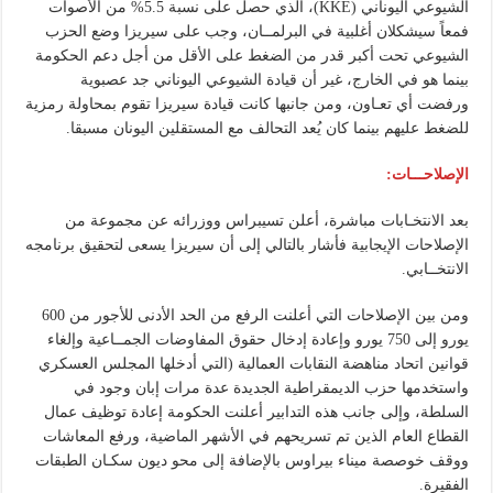
الشيوعي اليوناني (KKE)، الذي حصل على نسبة 5.5% من الأصوات
فمعاً سيشكلان أغلبية في البرلمــان، وجب على سيريزا وضع الحزب
الشيوعي تحت أكبر قدر من الضغط على الأقل من أجل دعم الحكومة
بينما هو في الخارج، غير أن قيادة الشيوعي اليوناني جد عصبوية
ورفضت أي تعـاون، ومن جانبها كانت قيادة سيريزا تقوم بمحاولة رمزية
للضغط عليهم بينما كان يُعد التحالف مع المستقلين اليونان مسبقا.
الإصلاحـــات:
بعد الانتخـابات مباشرة، أعلن تسيبراس ووزرائه عن مجموعة من
الإصلاحات الإيجابية فأشار بالتالي إلى أن سيريزا يسعى لتحقيق برنامجه
الانتخــابي.
ومن بين الإصلاحات التي أعلنت الرفع من الحد الأدنى للأجور من 600
يورو إلى 750 يورو وإعادة إدخال حقوق المفاوضات الجمــاعية وإلغاء
قوانين اتحاد مناهضة النقابات العمالية (التي أدخلها المجلس العسكري
واستخدمها حزب الديمقراطية الجديدة عدة مرات إبان وجود في
السلطة، وإلى جانب هذه التدابير أعلنت الحكومة إعادة توظيف عمال
القطاع العام الذين تم تسريحهم في الأشهر الماضية، ورفع المعاشات
ووقف خوصصة ميناء بيراوس بالإضافة إلى محو ديون سكـان الطبقات
الفقيرة.