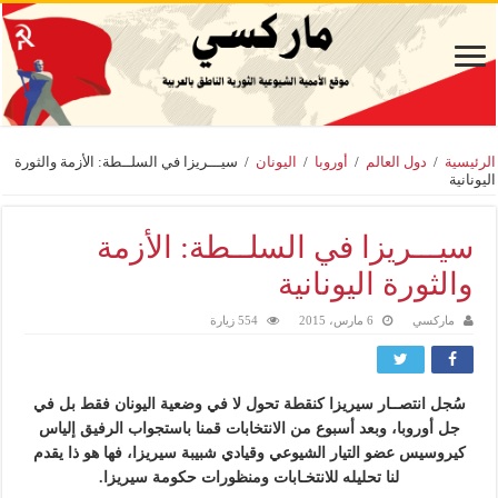
الرئيسية
/
دول العالم
/
أوروبا
/
اليونان
/
سيـــريزا في السلــطة: الأزمة والثورة
اليونانية
سيـــريزا في السلــطة: الأزمة
والثورة اليونانية
ماركسي
6 مارس، 2015
554 زيارة
سُجل انتصــار سيريزا كنقطة تحول لا في وضعية اليونان فقط بل في
جل أوروبا، وبعد أسبوع من الانتخابات قمنا باستجواب الرفيق إلياس
كيروسيس عضو التيار الشيوعي وقيادي شبيبة سيريزا، فها هو ذا يقدم
لنا تحليله للانتخـابات ومنظورات حكومة سيريزا.