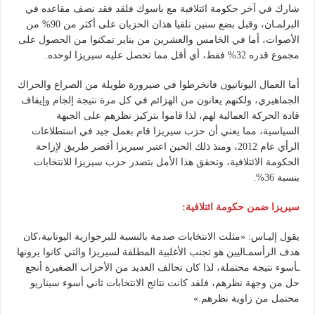
شارك في آخر حكومة ائتلافية مع باسوك فلقد فقد نصف مقاعده في
البرلمـان، وقبل بضع سنين تلقيا هذان الحزبان على أكثر من 90% من
الأصوات، أما في الخامس والعشرين من يناير تمكنوا من الحصول على
مجموع قدره 32% فقط، أي أقل مما تحصل عليه سيريزا لوحده.
أما العمال اليونانيون فانخرطوا في صيرورة طويلة من الصراع والحراك
الجماهيري، ولكنهم يعانون من الهزائم في كل مرة نتيجة إلجام وإيقاف
قادة الحركة العمالية لهم، لذا قاموا بتركيز نظرهم على الجبهة
السياسية، مما يعني أن حزب سيريزا قام بعمل جيد في استطلاعات
الرأي عام 2012، ومنذ ذلك الحين اعتبر سيريزا أقصر طريق لإزاحة
الحكومة الائتلافية، وتحقق هذا الأمل بتصدر حزب سيريزا للانتخابات
بنسبة 36%.
سيريزا ضمن حكومة ائتلافية:
يقول إليـاس: «مثلت الانتخابات صدمة بالنسبة للبرجوازية اليونانية،كان
هدف الرأسمـاليين هو تجنب الأغلبية المطلقة لسيريزا والتي كانوا يرونها
ـأسوء نتيجة محتملة، لذا كان تحالف العديد من الأحزاب الصغيرة أنجع
حل من وجهة نظرهم، فلقد كانت نتائج الانتخابات ثاني أسوء سيناريو
محتمل من زاوية نظرهم.»