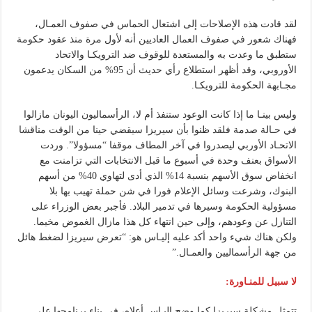
لقد قادت هذه الإصلاحات إلى اشتعال الحماس في صفوف العمـال،
فهناك شعور في صفوف العمال العاديين أنه لأول مرة منذ عقود حكومة
ستطبق ما وعدت به والمستعدة للوقوف ضد الترويكـا والاتحاد
الأوروبي، وقد أظهر استطلاع رأي حديث أن 95% من السكان يدعمون
مجـابهة الحكومة للترويكـا.
وليس بينـا ما إذا كانت الوعود ستنفذ أم لا، الرأسماليون اليونان مازالوا
في حـالة صدمة فلقد ظنوا بأن سيريزا سيقضي حينا من الوقت مناقشا
الاتحـاد الأوربي ليصدروا في آخر المطاف موقفا “مسؤولا”. وردت
الأسواق بعنف وحدة في أسبوع ما قبل الانتخابات التي تزامنت مع
انخفاض سوق الأسهم بنسبة 14% الذي أدى لتهاوي 40% من أسهم
البنوك، وشرعت وسائل الإعلام فورا في شن حملة تهيب بها بلا
مسؤولية الحكومة وسيرها في تدمير البلاد. فأجبر بعض الوزراء على
التنازل عن وعودهم، وإلى حين انتهاء كل هذا مازال الغموض مخيما.
ولكن هناك شيء واحد أكد عليه إليـاس هو: “تعرض سيريزا لضغط هائل
من جهة الرأسماليين والعمـال.”
لا سبيل للمنـاورة:
تتمثل مشكلة سيريزا كما وضح إليـاس أعلاه، في بناء برنامجها على