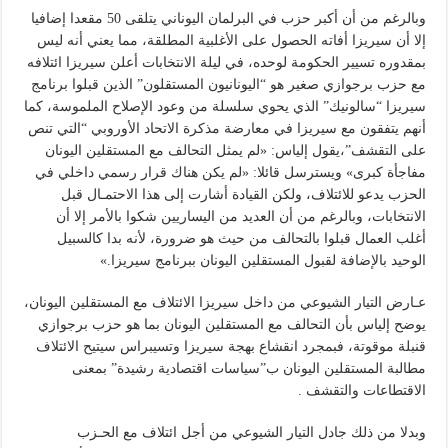
وبالرغم من أن أكبر حزب في البرلمان اليوناني يتلقى 50 مقعدا إضافيا
إلا أن سيريزا أفاته الحصول على الأغلبية المطلقة، مما يعني أنه ليس
بمقدوره تسيير الحكومة لوحده، في ليلة الانتخابات أعلن سيريزا ائتلافه
مع حزب برجوازي صغير هو “اليونانيون المستقلون” الذين قبلوا برنامج
سيريزا “سالونيك” الذي يحوي سلسلة من وعود الإصلاح الملموسة، كما
أنهم يتفقون مع سيريزا في معارضة مذكرة الاتحاد الأوروبي “التي تنص
على التقشف”،يقول إلياس: «لم يمثل التحالف مع المستقلين اليونان
مفاجأة كبرى» ويسترسل قائلا: «لم يكن هناك قرار رسمي داخلي في
الحزب يدعو للائتلاف، ولكن القيادة أشارت إلى هذا الاحتمـال قبل
الانتخابات، وبالرغم من أن العديد من اليساريين شكوا بالأمر إلا أن
أغلب العمال قبلوا بالتحالف من حيث هو ضرورة، لأنه بدا كالسبيل
الوحيد بالإضافة لقبول المستقلين اليونان ببرنامج سيريزا.»
عـارض التيار الشيوعي من داخل سيريزا الائتلاف مع المستقلين اليونان،
يوضح إلياس بأن التحالف مع المستقلين اليونان بما هو حزب برجوازي
قنبلة موقوتة، فبمجرد انقشاع بهجة سيريزا وتسيبراس سيتيح الائتلاف
مطالبة المستقلين اليونان ب”سياسات اقتصادية رشيدة” بمعنى
الاقتطاعات والتقشف .
وبدلا من ذلك جادل التيار الشيوعي من أجل ائتلاف مع الحـزب