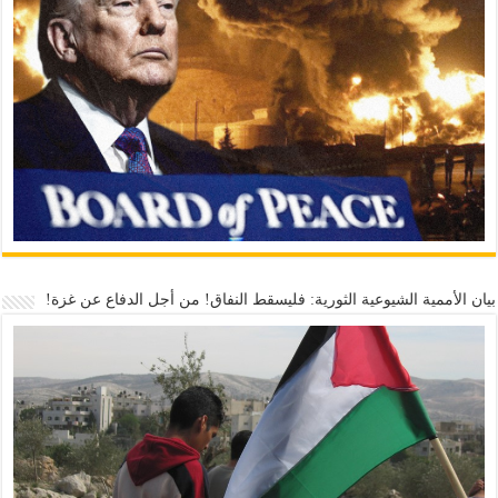
بيان الأممية الشيوعية الثورية: فليسقط النفاق! من أجل الدفاع عن غزة!