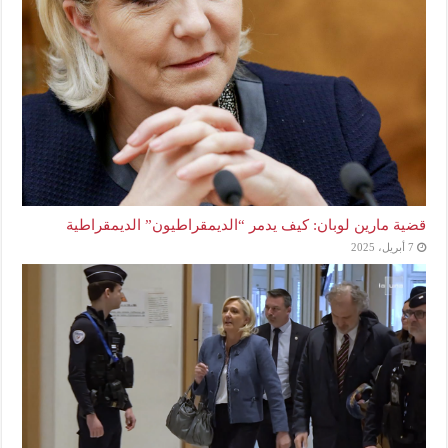
قضية مارين لوبان: كيف يدمر “الديمقراطيون” الديمقراطية
7 أبريل، 2025