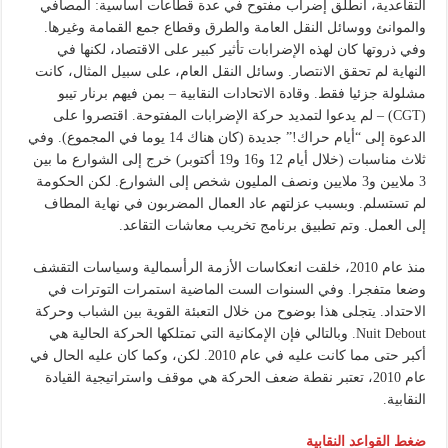
التقاعدية، انطلق إضراب مفتوح في عدة قطاعات أساسية: المصافي
والموانئ ووسائل النقل العامة والطرق وقطاع جمع القمامة وغيرها.
وفي ذروتها كان لهذه الإضرابات تأثير كبير على الاقتصاد، لكنها في
النهاية لم تحقق الانتصار. وسائل النقل العام، على سبيل المثال، كانت
مشلولة جزئيا فقط. وقادة الاتحادات النقابية – بمن فيهم برنار تيبو
(CGT) – لم يدعوا لتمديد حركة الإضرابات المفتوحة. اقتصروا على
الدعوة إلى “أيام حراك!” جديدة (كان هناك 14 يوما في المجموع). وفي
ثلاث مناسبات (خلال أيام 12 و16 و19 أكتوبر) خرج إلى الشوارع ما بين
3 ملايين و3 ملايين ونصف المليون شخص إلى الشوارع. لكن الحكومة
لم تستسلم. وبسبب عزلتهم عاد العمال المضربون في نهاية المطاف
إلى العمل. وتم تطبيق برنامج تخريب معاشات التقاعد.
منذ عام 2010، خلقت انعكاسات الأزمة الرأسمالية وسياسات التقشف
وضعا متفجرا. وفي السنوات الست الماضية استمرات التوترات في
الاحتداد. يتجلى هذا بوضوح من خلال التعبئة القوية بين الشباب وحركة
Nuit Debout. وبالتالي فإن الإمكانية التي تمتلكها الحركة الحالية هي
أكبر حتى مما كانت عليه في عام 2010. لكن، وكما كان عليه الحال في
عام 2010، تعتبر نقطة ضعف الحركة هي موقف واستراتيجية القيادة
النقابية.
ضغط القواعد النقابية