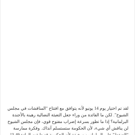
لقد تم اختيار يوم 14 يونيو لأنه يتوافق مع افتتاح “المناقشات في مجلس
الشيوخ”. لكن ما الفائدة من وراء جعل التعبئة النضالية رهينة بالأجندة
البرلمانية؟ إذا ما تطور بسرعة إضراب مفتوح قوي، فإن مجلس الشيوخ
لن يناقش أي شيء، لأن الحكومة ستستسلم آنذاك. وفكرة ممارسة
“الضغط” على البرلمانيين سخيفة لأن الحكومة قد طبقت المادة 49-3!