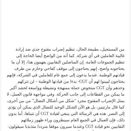
من المستحيل، بطبيعة الحال، تنظيم إضراب مفتوح جدي ضد إرادة
غالبية العاملين في أي شركة. كما أنه من الواضح أيضا الحاجة إلى
تنظيم الجموعات العامة. إن المناضلين النقابيين يفهمون هذا، إلا أن ما
يحتاجونه واضح، إنهم يحتاجون إلى موقف كفاحي وحازم من طرف
قيادتهم الوطنية. عندما يدعون إلى جمع عام للعاملين في الشركة، فإنهم
يحتاجون ليبينوا لهم أن CGT- بدءا من قيادتها الوطنية – لن تتركهم
وحدهم وأن CGT ستخوض حملة ممنهجة ونشيطة وواسعة لحشد أكبر
ما يمكن من القطاعات إلى جانب الحركة. وفي مواجهة قانون العمل، لا
يمثل الإضراب المفتوح مجرد “شكل من أشكال النضال” من بين أخرى،
كما قال مارتينيز، بل هو الآن الشكل الوحيد للنضال الذي يمكن أن يؤدي
إلى النصر. هذه هي الرسالة التي ينبغي لقيادة CGT أن تتبناها، أما بدون
ذلك، فإن العمال في الجمع العام سينظرون وراء ظهور زملائهم
النقابيين نحو قيادة CGT وعندما سيرون موقفا مترددا متذبذبا سيقولون: