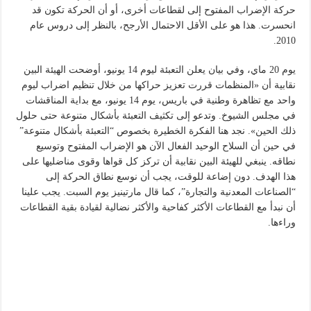
حركة الإضراب المفتوح إلى لقطاعات أخرى، أو أن الحركة تكون قد
انحسرت. هذا هو على الأقل الاحتمال الأرجح، بالنظر إلى دروس عام
2010.
يوم 20 ماي، وفي بيان يعلن التعبئة ليوم 14 يونيو، أوضحت الهيئة البين
نقابية أن «المنظمات قررت تعزيز حراكها من خلال تنظيم اضراب ليوم
واحد مع تظاهرة وطنية في باريس، يوم 14 يونيو، مع بداية المناقشات
في مجلس الشيوخ. وتدعو إلى تكثيف التعبئة بأشكال متنوعة حتى حلول
ذلك الحين». نجد هنا الفكرة الخطيرة بخصوص “التعبئة بأشكال متنوعة”
في حين أن السلاح الوحيد الفعال الآن هو الإضراب المفتوح وتوسيع
نطاقه. ينبغي للهيئة البين نقابية أن تركز كل قواها وقوى مناضليها على
هذا الهدف. دون إضاعة للوقت، يجب أن نوسع نطاق الحركة إلى
“الصناعات المعدنية والتجارة”، كما قال مارتينيز يوم السبت. يجب علينا
أن نبدأ مع القطاعات الأكثر كفاحية والأكثر نضالية لقيادة بقية القطاعات
وراءها.