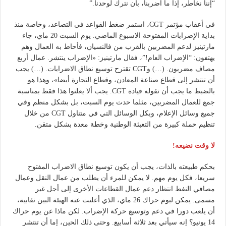
“إننا نخاطر، إذا ما أضربنا، بأن نترك لوحدنا.”
في أعقاب مؤتمر CGT، استمر ضغط القواعد في التصاعد، وخاصة منذ
بداية الإضرابات المفتوحة الاسبوع الماضي. يوم السبت 20 ماي، جاء
مارتينيز لدعم المضربين بالقرب من فالنسيان، فأحاط به العمال وهم
يهتفون: “الإضراب العام!”، فقال مارتينيز: «الإضراب ينتشر. عمال أربع
مصاف مضربون. (…) وCGT تقترح توسيع نطاق الاضرابات. (…) يجب
أن تنتشر إلى قطاع صناعة المعادن، وقطاع التجارة أيضا»، وهذا هو
بالضبط ما يجب أن تقوله قيادة CGT. يجب ألا يعلنوا هذا فقط بمناسبة
جمع للعمال المضربين، مثلما حدث يوم السبت، بل بشكل منظم وفي
جميع وسائل الإعلام، وبكل الوسائل التي في متناول CGT من خلال
تنظيم حملة كبيرة من التعبئة الوطنية وخطة معدة بشكل متقن.
لا وقت نضيعه!
بحكم طبيعته بالذات، يجب أن يكون توسيع نطاق الاضراب المفتوح
سريعا، فكل يوم مهم. لا يمكن للمرء أن يطلب من عمال النقل وعمال
مصافي النفط انتظار دعم عمال القطاعات الأخرى إلى أجل غير
مسمى. يمكن ليوم حراك 26 ماي، الذي أعلنت عنه الهيئة البين نقابية،
أن يلعب دورا في دعم وتوسيع حركة الإضراب. لكن ماذا عن يوم حراك
14 يونيو؟ إنه سيأتي بعد ثلاثة أسابيع. وحتى ذلك الحين، إما أن تنتشر