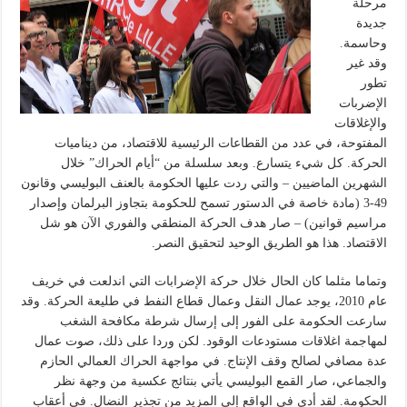
مرحلة
جديدة
وحاسمة.
وقد غير
تطور
الإضربات
والإغلاقات
المفتوحة، في عدد من القطاعات الرئيسية للاقتصاد، من ديناميات
الحركة. كل شيء يتسارع. وبعد سلسلة من “أيام الحراك” خلال
الشهرين الماضيين – والتي ردت عليها الحكومة بالعنف البوليسي وقانون
49-3 (مادة خاصة في الدستور تسمح للحكومة بتجاوز البرلمان وإصدار
مراسيم قوانين) – صار هدف الحركة المنطقي والفوري الآن هو شل
الاقتصاد. هذا هو الطريق الوحيد لتحقيق النصر.
وتماما مثلما كان الحال خلال حركة الإضرابات التي اندلعت في خريف
عام 2010، يوجد عمال النقل وعمال قطاع النفط في طليعة الحركة. وقد
سارعت الحكومة على الفور إلى إرسال شرطة مكافحة الشغب
لمهاجمة اغلاقات مستودعات الوقود. لكن وردا على ذلك، صوت عمال
عدة مصافي لصالح وقف الإنتاج. في مواجهة الحراك العمالي الحازم
والجماعي، صار القمع البوليسي يأتي بنتائج عكسية من وجهة نظر
الحكومة. لقد أدى في الواقع إلى المزيد من تجذير النضال. في أعقاب