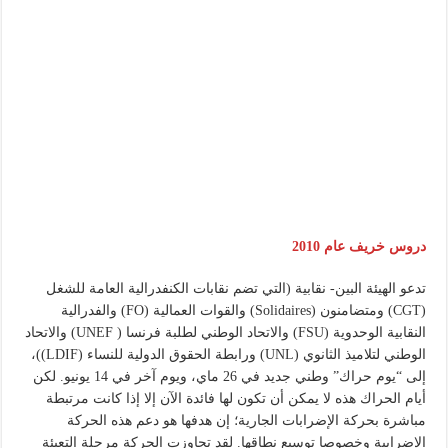
دروس خريف عام 2010
تدعو الهيئة البين- نقابية (التي تضم نقابات الكنفدرالية العامة للشغل
(CGT) ومتضامنون (Solidaires) والقوات العمالية (FO) والفدرالية
النقابية الوحدوية (FSU) والاتحاد الوطني لطلبة فرنسا ( UNEF) والاتحاد
الوطني لتلاميذ الثانوي (UNL) ورابطة الحقوق الدولية للنساء (LDIF))،
إلى “يوم حراك” وطني جديد في 26 ماي، ويوم آخر في 14 يونيو. لكن
أيام الحراك هذه لا يمكن أن تكون لها فائدة الآن إلا إذا كانت مرتبطة
مباشرة بحركة الإضرابات الجارية؛ إن هدفها هو دعم هذه الحركة
الإضرابية وخصوصا توسيع نطاقها. لقد تجاوزت الحركة مرحلة التعبئة