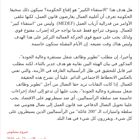
هل هدف هذا “الاستفتاء الكبير” هو إقناع الحكومة؟ سيكون ذلك سخيفا.
الحكومة تعرف أن أغلبية العمال يعارضون قانون العمل، لكنها تتلقى
الأوامر من فدرالية أرباب العمل (MEDEF). وليس من “استفتاء كبير”
للعمال. وسوف تتراجع فقط عندما تواجه حركة إضراب مفتوح قوي.
ولذلك يجب على جميع قوى الحركة العمالية التركيز على هذا الهدف
وليس هناك وقت نضيعه: إن الأيام المقبلة ستكون حاسمة.
وأخيرا، إن مطلب “تطوير وظائف شغل مستقرة وعالية الجودة”،
المذكور في بيان الهيئة البين نقابية هو هدف جدير بالثناء، لكنه مطلب
غير قابل للتحقيق في ظل الرأسمالية الغارقة في الأزمة، والتي تعني
بالعكس الانحطاط الاجتماعي الدائم. علينا أن نشرح هذه الحقيقة
للعمال. إذا كانت النقابات تريد حقا النضال من أجل “تطوير وظائف
شغل مستقرة وعالية الجودة”، يجب عليها أن تدعو إلى اتخاذ إجراءات
حاسمة ضد سلطة الرأسماليين، أي ضد سيطرتهم على الاقتصاد. يجب
علينا تحويل النضال الدفاعي ضد قانون العمل إلى نضال هجومي ضد
سلطة وامتيازات الـ “200 عائلة” من الرأسماليين الذين يسيطرون على
كل شيء، ويقررون كل شيء في هذا البلد.
جيروم ميتيلوس
باريس، الاثنين: 23 ماي 2016