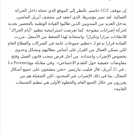
إن موقف CGT حاسم، بالنظر إلى الموقع الذي تحتله داخل الحركة
العمالية. لقد تميز مؤتمرها، الذي انعقد في منتصف أبريل الماضي،
بتدخل العديد من المندوبين الذين طالبوا القيادة الوطنية بالتحضير بجدية
لحركة إضرابات مفتوحة. كما تعرضت استراتيجية تنظيم “أيام الحراك”
للانتقادات مرارا وتكرارا. واستجابة لهذا الضغط من الأسفل، مررت
القيادة قرارا يدعو لـ «تنظيم جموعات عامة في الشركات والقطاع العام
لكي يتمكن العمال من القرار على أساس مطالبهم وبشكل وحدوي
بخصوص الإضراب وامتداده. من أجل فرض سحب قانون العمل وفتح
مفاوضات حقيقية حول التقدم الاجتماعي». وفي مقابلة معLa Provence
، في 21 أبريل، قال فيليب مارتينيز: «نحن منفتحون على جميع أشكال
النضال، بما في ذلك الإضراب غير المحدود، لكن الشغيلة هم من
يقررون من خلال الجمع العام والخطوة الأولى هي تنظيم التجمعات
العامة».