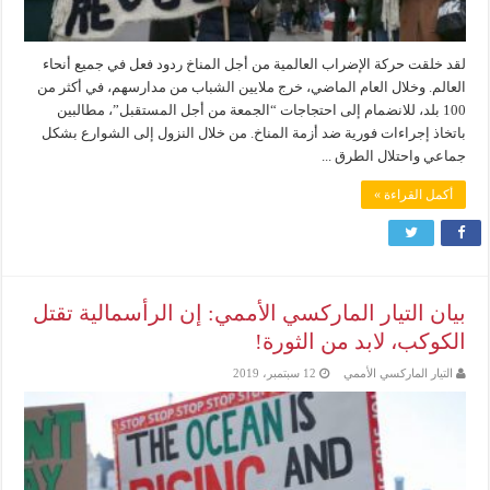
لقد خلقت حركة الإضراب العالمية من أجل المناخ ردود فعل في جميع أنحاء
العالم. وخلال العام الماضي، خرج ملايين الشباب من مدارسهم، في أكثر من
100 بلد، للانضمام إلى احتجاجات “الجمعة من أجل المستقبل”، مطالبين
باتخاذ إجراءات فورية ضد أزمة المناخ. من خلال النزول إلى الشوارع بشكل
جماعي واحتلال الطرق ...
أكمل القراءة »
بيان التيار الماركسي الأممي: إن الرأسمالية تقتل
الكوكب، لابد من الثورة!
التيار الماركسي الأممي
12 سبتمبر، 2019