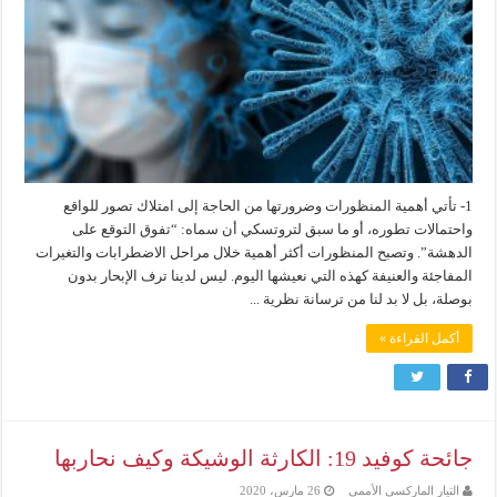
1- تأتي أهمية المنظورات وضرورتها من الحاجة إلى امتلاك تصور للواقع
واحتمالات تطوره، أو ما سبق لتروتسكي أن سماه: “تفوق التوقع على
الدهشة”. وتصبح المنظورات أكثر أهمية خلال مراحل الاضطرابات والتغيرات
المفاجئة والعنيفة كهذه التي نعيشها اليوم. ليس لدينا ترف الإبحار بدون
بوصلة، بل لا بد لنا من ترسانة نظرية ...
أكمل القراءة »
جائحة كوفيد 19: الكارثة الوشيكة وكيف نحاربها
التيار الماركسي الأممي
26 مارس، 2020