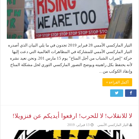
التيار الماركسي الأممي 28 فبراير 2019 تجدون في ما يلي البيان الذي أصدره
التيار الماركسي الأممي للمشاركة في المظاهرات العالمية التي دعت إليها
حركة “إضراب الشباب من أجل المناخ” يوم 15 مارس 201. ونحن نعيد نشره
لأنه يحتفظ بكل راهنيته ويوضح التصور الماركسي الثوري لحل مشكلة المناخ
وإنقاذ الكوكب من ...
أكمل القراءة »
لا للانقلاب! لا للحرب! ارفعوا أيديكم عن فنزويلا!
التيار الماركسي الأممي
13 فبراير، 2019