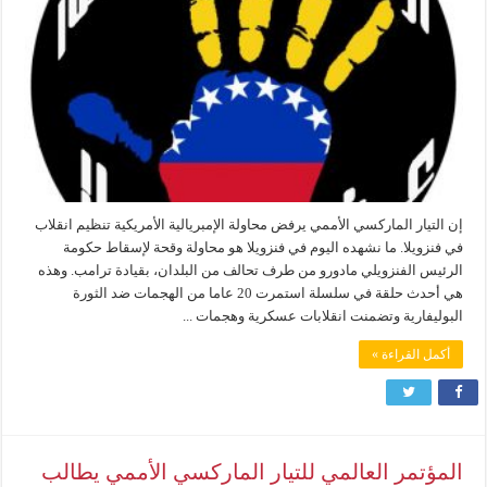
إن التيار الماركسي الأممي يرفض محاولة الإمبريالية الأمريكية تنظيم انقلاب
في فنزويلا. ما نشهده اليوم في فنزويلا هو محاولة وقحة لإسقاط حكومة
الرئيس الفنزويلي مادورو من طرف تحالف من البلدان، بقيادة ترامب. وهذه
هي أحدث حلقة في سلسلة استمرت 20 عاما من الهجمات ضد الثورة
البوليفارية وتضمنت انقلابات عسكرية وهجمات ...
أكمل القراءة »
المؤتمر العالمي للتيار الماركسي الأممي يطالب