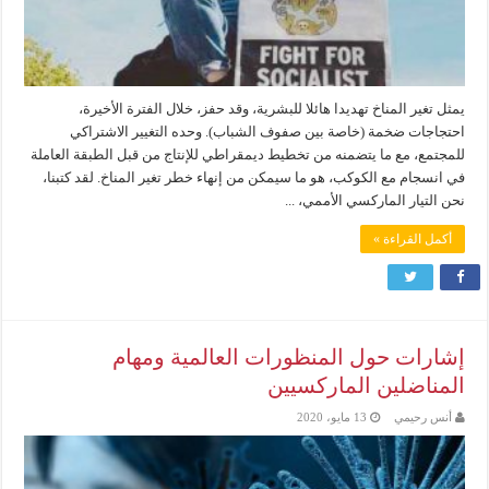
يمثل تغير المناخ تهديدا هائلا للبشرية، وقد حفز، خلال الفترة الأخيرة،
احتجاجات ضخمة (خاصة بين صفوف الشباب). وحده التغيير الاشتراكي
للمجتمع، مع ما يتضمنه من تخطيط ديمقراطي للإنتاج من قبل الطبقة العاملة
في انسجام مع الكوكب، هو ما سيمكن من إنهاء خطر تغير المناخ. لقد كتبنا،
نحن التيار الماركسي الأممي، ...
أكمل القراءة »
إشارات حول المنظورات العالمية ومهام
المناضلين الماركسيين
أنس رحيمي
13 مايو، 2020