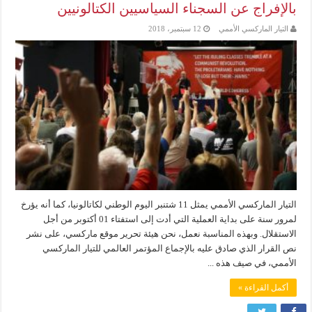
بالإفراج عن السجناء السياسيين الكتالونيين
التيار الماركسي الأممي
12 سبتمبر، 2018
التيار الماركسي الأممي يمثل 11 شتنبر اليوم الوطني لكاتالونيا، كما أنه يؤرخ
لمرور سنة على بداية العملية التي أدت إلى استفتاء 01 أكتوبر من أجل
الاستقلال. وبهذه المناسبة نعمل، نحن هيئة تحرير موقع ماركسي، على نشر
نص القرار الذي صادق عليه بالإجماع المؤتمر العالمي للتيار الماركسي
الأممي، في صيف هذه ...
أكمل القراءة »