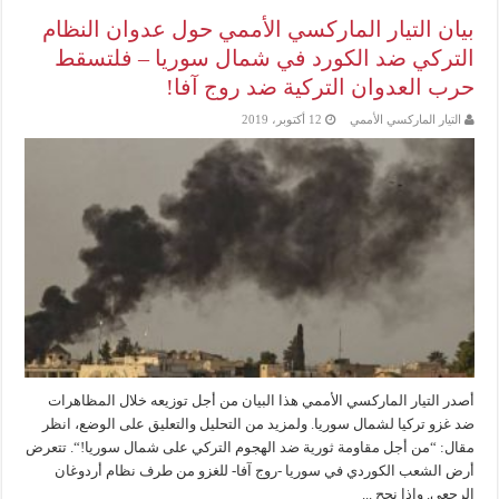
بيان التيار الماركسي الأممي حول عدوان النظام
التركي ضد الكورد في شمال سوريا – فلتسقط
حرب العدوان التركية ضد روج آفا!
التيار الماركسي الأممي
12 أكتوبر، 2019
أصدر التيار الماركسي الأممي هذا البيان من أجل توزيعه خلال المظاهرات
ضد غزو تركيا لشمال سوريا. ولمزيد من التحليل والتعليق على الوضع، انظر
مقال: “من أجل مقاومة ثورية ضد الهجوم التركي على شمال سوريا!“. تتعرض
أرض الشعب الكوردي في سوريا -روج آفا- للغزو من طرف نظام أردوغان
الرجعي. وإذا نجح ...