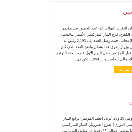
يين
ن التقرير النهائي عن عدد الحضور في مؤتمر
الكفاح، فرع التيار الماركسي الأممي بباكستان،
مثيرا للإعجاب، حيث وصل العدد إلى 2,193 رفيق -ة-
ن وزوار. يفوق هذا بشكل واضح العدد الذي كان
قبل المؤتمر. خلال اليوم الأول قدرت لجنة التوثيق
الي للحاضرين بـ 1,994. لكن في ...
القراءة »
ي
خلال يومي 28 و29 أبريل انعقد المؤتمر الرابع للتيار
ي الثوري [الفرع الفنزويلي للتيار الماركسي
الأممي] بحضور حوالي 65 رفيقا. تم نقاش العديد من