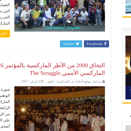
القضايا
الحزب 
الماركس
أكمل 
Twitter
Facebook
الماركسي الأممي The Struggle
مراسل موقع الدفاع عن الماركسية - لاهور
4 أبريل، 2007
صورة ل
المارك
من الر
على الق
أضخم ..