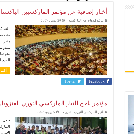
أخبار إضافية عن مؤتمر الماركسيين الباكستان
موقع الدفاع عن الماركسية
20 يونيو، 2007
لقد كا
منظمة 
مندوبي
متوقعا 
العدد الإجم
أكمل 
Twitter
Facebook
مؤتمر ناجح للتيار الماركسي الثوري الفنزويل
التيار الماركسي الثوري - فنزويلا
6 يونيو، 2007
الماركس