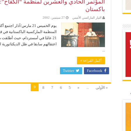
المؤتمر الحادي والعشرين لمنظمة “الكفاح”:
باكستان
التيار الماركسي الأممي
27 سبتمبر، 2002
المنظمة الماركسية الباكستانية في قا
21 عامًا في أمستردام، حيث أطلقت 
اعتقالهم سابقا في ظل الديكتاتورية ا
...
أكمل القراءة »
Twitter
Facebook
9
« الأولى
...
«
5
6
7
8