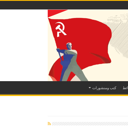
ئط
كتب ومنشورات