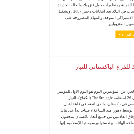
 الدولية ومنظورات حول فنزويلا، والحاله الجديدة
التي نشأت في البلاد بعد انتخابات دجنبر 2007 ، وتشكيل
الاشتراكي الموحد، والمهام المطروحة على
يين الفنزويليين. ...
القراءة »
التحاق 2000 من الأطر الماركسية بالمؤتمر 26 للفرع الباكستاني للتيار
جزء من المؤتمرين اليوم هو اليوم الأول للمؤتمر
الوطني 26 لمنظمة The Struggle (الكفاح)، التيار
سي في باكستان، والذي انعقد في قاعة إقبال
الرائعة بوسط لاهور. منذ الساعة 9 صباحا بدأ عدد هائل
فاق القادمين من جميع أنحاء باكستان يتدفقون
اعة الهائلة، بهندستها ورسوماتها الإسلامية. إنها
.