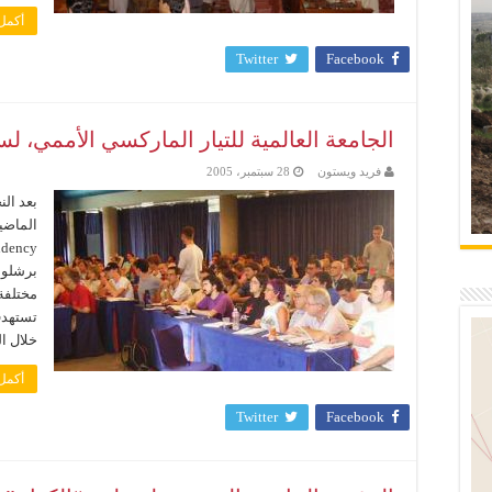
أكمل 
Twitter
Facebook
الجامعة العالمية للتيار الماركسي الأممي، لسنة 2005 – آفاق 
فريد ويستون
28 سبتمبر، 2005
بعد الن
برشلونة
مختلفة 
تستهدف 
خلال ال
أكمل 
Twitter
Facebook