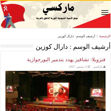
الرئيسية
/
أرشيف الوسم : دارال كوزين
أرشيف الوسم :
دارال كوزين
فنزويلا: تشافيز يهدد بتدمير البورجوازية
ماركسي
2 ديسمبر، 2007