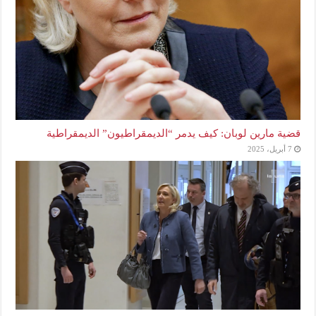
قضية مارين لوبان: كيف يدمر “الديمقراطيون” الديمقراطية
7 أبريل، 2025