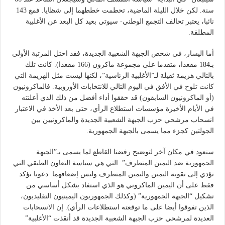
سنة. لكن خلال الليلة الماضية، تحطمت خططهما إلى شظايا. فمع 143
نائبا، يعتبر تحالف التجمع الوطني- سيوتي بعيد كل البعد عن الأغلبية
المطلقة.
أما اليسار، في شخص الجبهة الشعبية الجديدة، فقد احتل المرتبة الأولى
بـ184 مقعدا، متقدما على مجموعة ماكرون (166 مقعدا). كانت تلك
بالتالي هزيمة ثقيلة لـ”الأغلبية الرئاسية”، لكنها ليست مثل الهزيمة التي
كانت تلوح في الأفق في اليوم التالي للانتخابات الأوروبية. فالماكرونيون
(أو الماكرونيون السابقون) قد حققوا أداء أفضل من ذلك الذي أعلنته
في الأيام الأخيرة مؤسسات استطلاع الرأي، حتى بعد الأخذ في الاعتبار
انسحاب مرشحي حزب الجبهة الشعبية الجديدة والماكرونيين بين
الجولتين كجزء مما يسمى بالجبهة الجمهورية.
سنعود في مكان آخر لتوضيح رفضنا القاطع لما يسمى بـ”الجبهة
الجمهورية ضد اليمين المتطرف”: التي هي سياسة التعاون الطبقي التي
تؤدي إلى تقوية اليمين واليمين المتطرف وليس إضعافهما. دعونا نؤكد
فقط على أن اليمين الماكروني هو الذي استفاد بشكل أساسي من
تشكيل “الجبهة الجمهورية” (وكذلك الجمهوريون اليمينيون التقليديون،
الذين تفوقوا أيضا على ما توقعته استطلاعات الرأي). إن الانسحابات
العديدة لمرشحي حزب الجبهة الشعبية الجديدة قد أنقذت “الأغلبية”