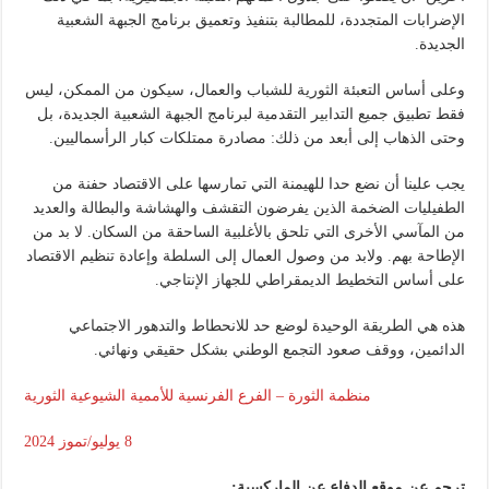
الإضرابات المتجددة، للمطالبة بتنفيذ وتعميق برنامج الجبهة الشعبية
الجديدة.
وعلى أساس التعبئة الثورية للشباب والعمال، سيكون من الممكن، ليس
فقط تطبيق جميع التدابير التقدمية لبرنامج الجبهة الشعبية الجديدة، بل
وحتى الذهاب إلى أبعد من ذلك: مصادرة ممتلكات كبار الرأسماليين.
يجب علينا أن نضع حدا للهيمنة التي تمارسها على الاقتصاد حفنة من
الطفيليات الضخمة الذين يفرضون التقشف والهشاشة والبطالة والعديد
من المآسي الأخرى التي تلحق بالأغلبية الساحقة من السكان. لا بد من
الإطاحة بهم. ولابد من وصول العمال إلى السلطة وإعادة تنظيم الاقتصاد
على أساس التخطيط الديمقراطي للجهاز الإنتاجي.
هذه هي الطريقة الوحيدة لوضع حد للانحطاط والتدهور الاجتماعي
الدائمين، ووقف صعود التجمع الوطني بشكل حقيقي ونهائي.
منظمة الثورة – الفرع الفرنسية للأممية الشيوعية الثورية
8 يوليو/تموز 2024
ترجم عن موقع الدفاع عن الماركسية: