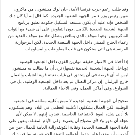
وقد طلب زعيم حزب فرنسا الأبية، جان لوك ميلنشون، من ماكرون
تعيين رئيس وزراء من الجبهة الشعبية الجديدة. كما قال إنه أيا كان ذلك
الشخص فإنه عليه أن يكون مستعدا لتشكيل حكومة تطبق برنامج
الجبهة الشعبية الجديدة بالكامل، دون التفاوض على أي شيء مع النواب
الماكرونيين. وهو الموقف الذي يتناقض بشكل حاد مع موقف العديد من
زعماء الجناح اليميني داخل الجبهة الشعبية الجديدة. لكن البرجوازية
الفرنسية هي التي ستكون في قلب المفاوضات والمساومات.
إذا أخذنا في الاعتبار حقيقة موازين القوى داخل الجمعية الوطنية
(وداخل الجبهة الشعبية الجديدة نفسها) نرى أن ما يطالب به ميلنشون
ليس له أي فرصة في أن يتحقق في غياب تعبئة قوية للشباب والعمال
خارج البرلمان. إن مركز النضال لم يعد داخل الجمعية الوطنية، بل في
الشوارع، وفي أماكن العمل، وفي الأحياء العمالية.
صحيح أن الجبهة الشعبية الجديدة لا تتمتع بأغلبية مطلقة في الجمعية
الوطنية. لكن العمال يشكلون الأغلبية العظمى في البلاد. وهم يشكلون،
بلا أدنى شك، القوة الاجتماعية الحاسمة. فبدون إذنهم، لا يمكن لأي
عجلة أن تدور ولا لأي مصباح أن يضيء. وفي الأيام المقبلة، يتعين على
قادة الجبهة الشعبية الجديدة ونقابة الكونفدرالية العامة للعمال -من بين
آخرين- أن يضعوا على جدول أعمالهم التعبئة الجماهيرية، بما في ذلك