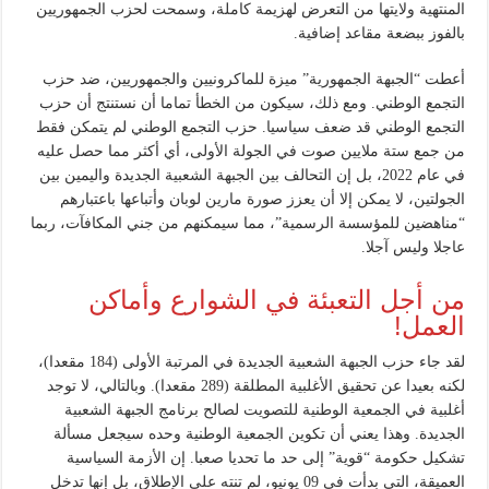
المنتهية ولايتها من التعرض لهزيمة كاملة، وسمحت لحزب الجمهوريين
بالفوز ببضعة مقاعد إضافية.
أعطت “الجبهة الجمهورية” ميزة للماكرونيين والجمهوريين، ضد حزب
التجمع الوطني. ومع ذلك، سيكون من الخطأ تماما أن نستنتج أن حزب
التجمع الوطني قد ضعف سياسيا. حزب التجمع الوطني لم يتمكن فقط
من جمع ستة ملايين صوت في الجولة الأولى، أي أكثر مما حصل عليه
في عام 2022، بل إن التحالف بين الجبهة الشعبية الجديدة واليمين بين
الجولتين، لا يمكن إلا أن يعزز صورة مارين لوبان وأتباعها باعتبارهم
“مناهضين للمؤسسة الرسمية”، مما سيمكنهم من جني المكافآت، ربما
عاجلا وليس آجلا.
من أجل التعبئة في الشوارع وأماكن
العمل!
لقد جاء حزب الجبهة الشعبية الجديدة في المرتبة الأولى (184 مقعدا)،
لكنه بعيدا عن تحقيق الأغلبية المطلقة (289 مقعدا). ​​وبالتالي، لا توجد
أغلبية في الجمعية الوطنية للتصويت لصالح برنامج الجبهة الشعبية
الجديدة. وهذا يعني أن تكوين الجمعية الوطنية وحده سيجعل مسألة
تشكيل حكومة “قوية” إلى حد ما تحديا صعبا. إن الأزمة السياسية
العميقة، التي بدأت في 09 يونيو، لم تنته على الإطلاق، بل إنها تدخل