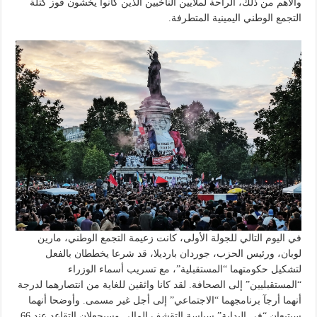
والأهم من ذلك، الراحة لملايين الناخبين الذين كانوا يخشون فوز كتلة
التجمع الوطني اليمينية المتطرفة.
في اليوم التالي للجولة الأولى، كانت زعيمة التجمع الوطني، مارين
لوبان، ورئيس الحزب، جوردان بارديلا، قد شرعا يخططان بالفعل
لتشكيل حكومتهما “المستقبلية”، مع تسريب أسماء الوزراء
“المستقبليين” إلى الصحافة. ​​لقد كانا واثقين للغاية من انتصارهما لدرجة
أنهما أرجآ برنامجهما “الاجتماعي” إلى أجل غير مسمى. وأوضحا أنهما
سيتبعان “في البداية” سياسة التقشف المالي وسيجعلان التقاعد عند 66