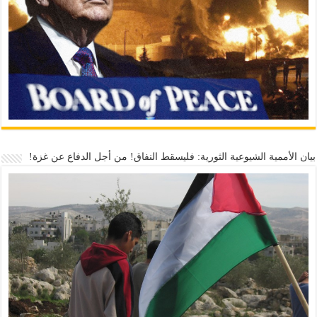
بيان الأممية الشيوعية الثورية: فليسقط النفاق! من أجل الدفاع عن غزة!