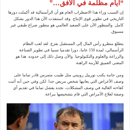
“أيام مظلمة في الأفق…”
إن السبب وراء هذا الاضطراب العام هو أن الرأسمالية قد أكملت دورها
التاريخي في تطوير قوى الإنتاج. وقد استنفذت الآن هذا الدور بشكل
كامل. والمنظور الآن على الصعيد العالمي هو منظور صراع طبقي غير
مسبوق.
يتطلع منظرو رأس المال إلى المستقبل بفزع. لقد لعب النظام
الرأسمالي، لمدة 150 عاما، دورا تقدميا نسبيا في تطوير الصناعة
والزراعة والعلوم والتكنولوجيا. والآن وصل ذلك إلى حدوده. هذا هو
المعنى العميق للأزمة الراهنة.
ومن جانبه يكتب نورييل روبيني مثل طبيب متمرس قادر تماما على
وصف الأعراض التي يعانيها شخص مريض جدا. لكن وفي حين أنه أثبت
كفاءته العالية في وصف المشكلات، نجده يفشل تماما في تقديم أي
وصفة لعلاج الأمراض التي قام بتشخيصها ببراعة.