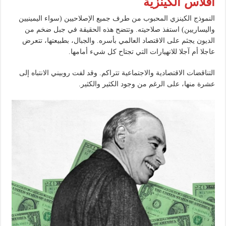
افلاس الكينزية
النموذج الكينزي المحبوب من طرف جميع الإصلاحيين (سواء اليمينيين
واليساريين) استفذ صلاحيته. وتتضح هذه الحقيقة في جبل ضخم من
الديون يجثم على الاقتصاد العالمي بأسره. والجبال، بطبيعتها، تتعرض
عاجلا أم آجلا للانهيارات التي تجتاح كل شيء أمامها.
التناقضات الاقتصادية والاجتماعية تتراكم. وقد لفت روبيني الانتباه إلى
عشرة منها، على الرغم من وجود الكثير والكثير.