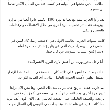
الطلاب، الذين نجحوا في النهاية في كسب فئة من العمال الأكثر تقدما
إلى صفهم.
لقد رأوا الحزب ينمو مع تصاعد ثورة 1905، لكنهم عانوا أيضا من مرارة
الهزيمة، عندما تم تحطيمه مرة أخرى من خلال الاعتقالات والإعدامات
والسجن والنفي.
كانت سنوات الحرب العالمية الأولى هي الأصعب ربما. كان لينين في
المنفى في سويسرا، حيث ألقى في يناير [1917] محاضرة أمام
الاشتراكيين الشباب السويسريين قال فيها:
«أنا رجل عجوز وربما لن أعيش لأرى الثورة الاشتراكية».
إلا أنه بعد تسعة أشهر على ذلك، كان البلاشفة في السلطة. هذا الإنجاز
المذهل يظهر الأهمية الحيوية للعامل الذاتي، أي القيادة الثورية.
لقد دارت عجلة التاريخ عدة مرات منذ ذلك الحين. وها نحن الآن نراها
تدور مرة أخرى. يجد النظام الرأسمالي نفسه في أعمق أزمة في
تاريخه. والطبقة العاملة، على الصعيد العالمي، هي الآن أقوى ألف مرة
مما كانت عليه في عام 1917. وقد بدأت في النهوض إلى النضال مجددا.