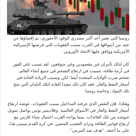
روسيا التي تعتبر أحد أكبر مصدري الوقود الأحفوري، تم إقصاؤها عن
عمد من أسواقها في الغرب بسبب العقوبات التي فرضتها الإمبريالية
الأمريكية ووافق عليها الاتحاد الأوروبي.
كان لذلك تأثيران غير مقصودين وغير متوقعين. لقد تسبب على الفور
في أزمة طاقة، تسببت في ارتفاع التضخم في جميع أنحاء العالم،
تضخم ضرب الولايات المتحدة أيضا. لكن وبسبب الزيادة الحادة في
أسعار النفط والغاز، فقد كان ذلك مفيدا للغاية لتلك البلدان التي تنتج
تلك المواد، وخاصة روسيا.
وهكذا، فإن النقص الذي عرفته المداخيل بسبب العقوبات، عوضه ارتفاع
أسعار النفط والغاز في الأسواق العالمية. وفلاديمير بوتين يواصل تمويل
جيوشه من تلك العائدات، بينما يواجه الغرب احتمال شتاء قارس مع
ارتفاع فواتير الطاقة وتزايد الغضب الشعبي. في كرة القدم يسمى هذا،
على ما أعتقد، “هدف ضد المرمى”.