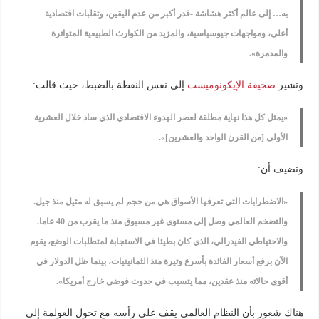
به… إلى عالم أكثر هشاشة -قدر أكبر من عدم اليقين، وتقلبات اقتصادية
أعلى، ومواجهات جيوسياسية، والمزيد من الكوارث الطبيعية المتواترة
والمدمرة».
وتشير
صحيفة الإيكونوميست
إلى نفس النقطة بالضبط، حيث قالت:
«يمثل كل هذا نهاية مطلقة لعصر الهدوء الاقتصادي الذي ساد خلال العشرية
الأولى [من القرن الواحد والعشرين]».
وتضيف أن:
«الاضطرابات التي تعرفها الأسواق هي من حجم لم يسبق له مثيل منذ جيل.
والتضخم العالمي وصل إلى مستوى غير مسبوق منذ ما يقرب من 40 عاما.
والاحتياطي الفيدرالي، الذي كان بطيئا في الاستجابة لمتطلبات الوضع، يقوم
الآن برفع أسعار الفائدة بأسرع وتيرة منذ الثمانينيات، بينما ظل الدولار في
أقوى حالاته منذ عقدين، مما يتسبب في حدوث فوضى خارج أمريكا».
هناك شعور بأن النظام العالمي يقف على رأسه مع تحول العولمة إلى