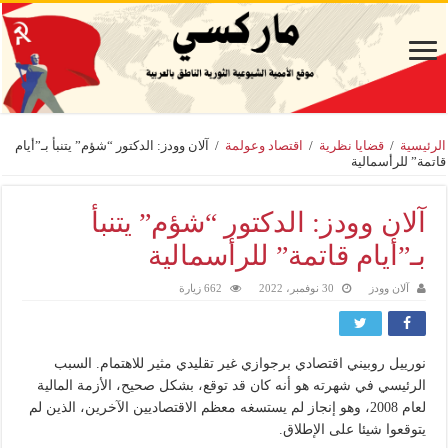
الرئيسية
/
قضايا نظرية
/
اقتصاد وعولمة
/
آلان وودز: الدكتور “شؤم” يتنبأ بـ”أيام
قاتمة” للرأسمالية
آلان وودز: الدكتور “شؤم” يتنبأ
بـ”أيام قاتمة” للرأسمالية
آلان وودز
30 نوفمبر، 2022
662 زيارة
نورييل روبيني اقتصادي برجوازي غير تقليدي مثير للاهتمام. السبب
الرئيسي في شهرته هو أنه كان قد توقع، بشكل صحيح، الأزمة المالية
لعام 2008، وهو إنجاز لم يستسغه معظم الاقتصاديين الآخرين، الذين لم
يتوقعوا شيئا على الإطلاق.