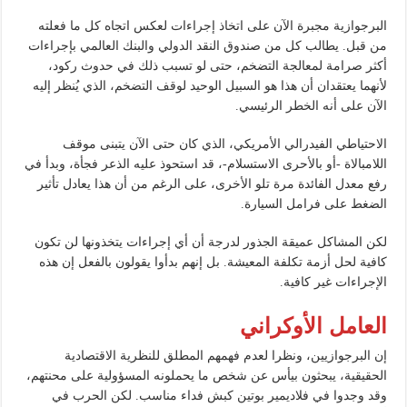
البرجوازية مجبرة الآن على اتخاذ إجراءات لعكس اتجاه كل ما فعلته
من قبل. يطالب كل من صندوق النقد الدولي والبنك العالمي بإجراءات
أكثر صرامة لمعالجة التضخم، حتى لو تسبب ذلك في حدوث ركود،
لأنهما يعتقدان أن هذا هو السبيل الوحيد لوقف التضخم، الذي يُنظر إليه
الآن على أنه الخطر الرئيسي.
الاحتياطي الفيدرالي الأمريكي، الذي كان حتى الآن يتبنى موقف
اللامبالاة -أو بالأحرى الاستسلام-، قد استحوذ عليه الذعر فجأة، وبدأ في
رفع معدل الفائدة مرة تلو الأخرى، على الرغم من أن هذا يعادل تأثير
الضغط على فرامل السيارة.
لكن المشاكل عميقة الجذور لدرجة أن أي إجراءات يتخذونها لن تكون
كافية لحل أزمة تكلفة المعيشة. بل إنهم بدأوا يقولون بالفعل إن هذه
الإجراءات غير كافية.
العامل الأوكراني
إن البرجوازيين، ونظرا لعدم فهمهم المطلق للنظرية الاقتصادية
الحقيقية، يبحثون بيأس عن شخص ما يحملونه المسؤولية على محنتهم،
وقد وجدوا في فلاديمير بوتين كبش فداء مناسب. لكن الحرب في