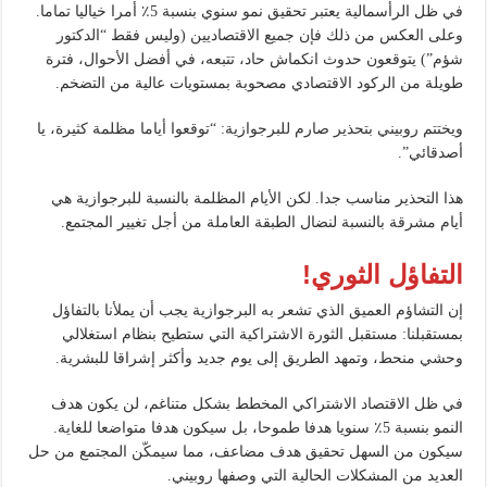
في ظل الرأسمالية يعتبر تحقيق نمو سنوي بنسبة 5٪ أمرا خياليا تماما.
وعلى العكس من ذلك فإن جميع الاقتصاديين (وليس فقط “الدكتور
شؤم”) يتوقعون حدوث انكماش حاد، تتبعه، في أفضل الأحوال، فترة
طويلة من الركود الاقتصادي مصحوبة بمستويات عالية من التضخم.
ويختتم روبيني بتحذير صارم للبرجوازية: “توقعوا أياما مظلمة كثيرة، يا
أصدقائي”.
هذا التحذير مناسب جدا. لكن الأيام المظلمة بالنسبة للبرجوازية هي
أيام مشرقة بالنسبة لنضال الطبقة العاملة من أجل تغيير المجتمع.
التفاؤل الثوري!
إن التشاؤم العميق الذي تشعر به البرجوازية يجب أن يملأنا بالتفاؤل
بمستقبلنا: مستقبل الثورة الاشتراكية التي ستطيح بنظام استغلالي
وحشي منحط، وتمهد الطريق إلى يوم جديد وأكثر إشراقا للبشرية.
في ظل الاقتصاد الاشتراكي المخطط بشكل متناغم، لن يكون هدف
النمو بنسبة 5٪ سنويا هدفا طموحا، بل سيكون هدفا متواضعا للغاية.
سيكون من السهل تحقيق هدف مضاعف، مما سيمكّن المجتمع من حل
العديد من المشكلات الحالية التي وصفها روبيني.