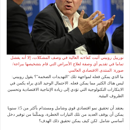
نورييل روبيني أثبت كفاءته العالية في وصف المشكلات، إلا أنه يفشل
تماما في تقديم أي وصفة لعلاج الأمراض التي قام بتشخيصها ببراعة/
صورة: المنتدى الاقتصادي العالمي
ما الذي يمكن فعله لمواجهة تلك “التهديدات الضخمة”؟ يقول روبيني:
ليس هناك الكثير مما يمكن فعله. الاحتمال الوحيد الذي يراه يكمن في
الابتكارات التكنولوجية التي تؤدي إلى زيادة الإنتاجية الاقتصادية وتحسين
الظروف البيئية.
يعتقد أن تحقيق نمو اقتصادي قوي وشامل ومستدام بأكثر من 5٪ سنويا
يمكن أن يوقف العديد من تلك التيارات الخطرة، ويمكّننا من توفير دخل
أساسي شامل. لكن كيف يمكن تحقيق ذلك الهدف؟