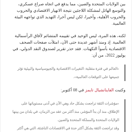
بين الولايات المتحدة والصين، مما يدفع في اتجاه صراع عسكري،
والتوسع الهائل لمشكلة اللاجئين نتيجة الانهيار الاقتصادي والحروب
والحروب الأهلية، وأخيرا، لكن ليس آخرا، التهديد الذي تواجهه البيئة
العالمية.
لكنه، هذه المرة، ليس الوحيد في تقييمه المتشائم لآفاق الرأسمالية
العالمية. إذ ومنذ أشهر عديدة حتى الآن، امتلأت صفحات الصحف
الاقتصادية بأسوأ التكهنات. فقد حذر تقرير لصندوق النقد الدولي، في
يوليوز 2022، من أن:
«العالم في فترة متقلبة: التغيرات الاقتصادية والجيوسياسية والبيئية تؤثر
جميعها على التوقعات العالمية».
وكتبت
الفاينانشيال تايمز
في 08 أكتوبر:
«مؤشرات الثقة تراجعت بشكل حاد وهي الآن في أدنى مستوياتها على
الإطلاق، منذ أن بدأ المؤشر، منذ أكثر من عقد من الزمان، في بلدان من بينها
الولايات المتحدة والمملكة المتحدة والصين.
وقد تراجعت الثقة بشكل أكثر حدة في الاقتصادات الناشئة، التي هي أكثر