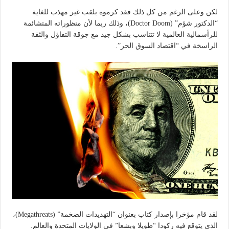
لكن وعلى الرغم من كل ذلك فقد كرموه بلقب غير مهذب للغاية
“الدكتور شؤم” (Doctor Doom)، وذلك ربما لأن منظوراته المتشائمة
للرأسمالية العالمية لا تتناسب بشكل جيد مع جوقة التفاؤل والثقة
الراسخة في “اقتصاد السوق الحر”.
لقد قام مؤخرا بإصدار كتاب بعنوان “التهديدات الضخمة” (Megathreats)،
الذي يتوقع فيه ركودا “طويلا وبشعا” في الولايات المتحدة والعالم.