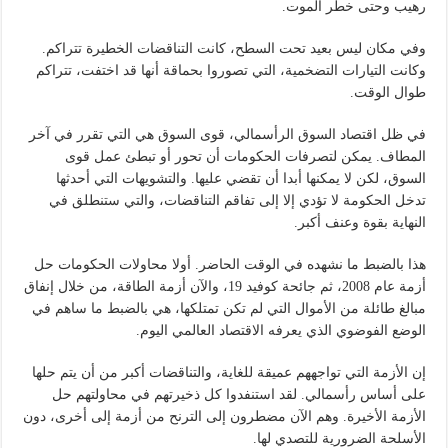
رهيب وحتى خطر الموت.
وفي مكان ليس بعيد تحت السطح، كانت التناقضات الخطيرة تتراكم.
وكانت التيارات التضخمية، التي تصوروا بحماقة أنها قد اختفت، تتراكم
طوال الوقت.
في ظل اقتصاد السوق الرأسمالي، قوى السوق هي التي تقرر في آخر
المطاف. يمكن لتصرفات الحكومات أن تحور أو تبطئ عمل قوى
السوق، لكن لا يمكنها أبدا أن تقضي عليها. والتشويهات التي أحدثها
تدخل الحكومة لا تؤدي إلا إلى تفاقم التناقضات، والتي ستنطلق في
النهاية بقوة وعنف أكبر.
هذا بالضبط ما نشهده في الوقت الحاضر. أولا محاولات الحكومات حل
أزمة عام 2008، ثم جائحة كوفيد 19، والآن أزمة الطاقة، من خلال إنفاق
مبالغ طائلة من الأموال التي لم تكن تمتلكها، هي بالضبط ما ساهم في
الوضع الفوضوي الذي يعرفه الاقتصاد العالمي اليوم.
إن الأزمة التي تواجههم عميقة للغاية، والتناقضات أكبر من أن يتم حلها
على أساس رأسمالي. لقد استنفدوا كل ذخيرتهم في محاولتهم حل
الأزمة الأخيرة. وهم الآن مضطرون إلى الترنح من أزمة إلى أخرى، دون
الأسلحة الضرورية للتصدي لها.