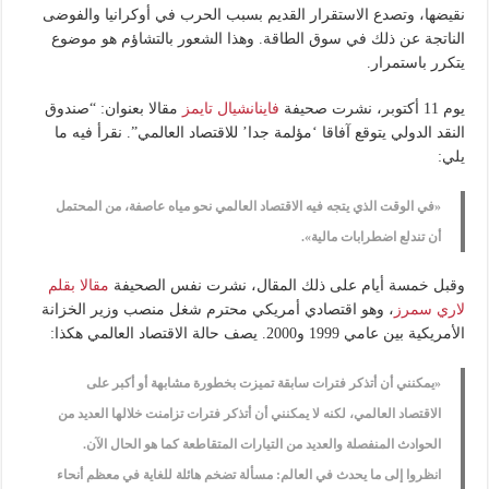
نقيضها، وتصدع الاستقرار القديم بسبب الحرب في أوكرانيا والفوضى
الناتجة عن ذلك في سوق الطاقة. وهذا الشعور بالتشاؤم هو موضوع
يتكرر باستمرار.
يوم 11 أكتوبر، نشرت صحيفة
فاينانشيال تايمز
مقالا بعنوان: “صندوق
النقد الدولي يتوقع آفاقا ‘مؤلمة جدا’ للاقتصاد العالمي”. نقرأ فيه ما
يلي:
«في الوقت الذي يتجه فيه الاقتصاد العالمي نحو مياه عاصفة، من المحتمل
أن تندلع اضطرابات مالية».
وقبل خمسة أيام على ذلك المقال، نشرت نفس الصحيفة
مقالا بقلم
لاري سمرز
، وهو اقتصادي أمريكي محترم شغل منصب وزير الخزانة
الأمريكية بين عامي 1999 و2000. يصف حالة الاقتصاد العالمي هكذا:
«يمكنني أن أتذكر فترات سابقة تميزت بخطورة مشابهة أو أكبر على
الاقتصاد العالمي، لكنه لا يمكنني أن أتذكر فترات تزامنت خلالها العديد من
الحوادث المنفصلة والعديد من التيارات المتقاطعة كما هو الحال الآن.
انظروا إلى ما يحدث في العالم: مسألة تضخم هائلة للغاية في معظم أنحاء