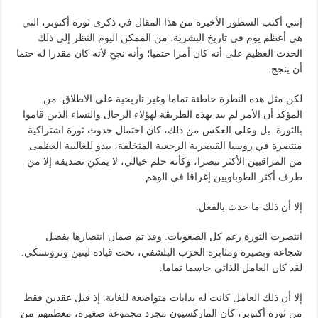
إنني أكتب السطور الأخيرة من هذا المقال في ذكرى ثورة أكتوبر، التي
هي أعظم يوم في تاريخ البشرية. من الممكن اليوم النظر إلى ذلك
الحدث العظيم على أنه كان أمرا حتميا؛ وأنه نجح لأنه كان مقدرا له حتما
أن ينجح.
لكن مثل هذه النظرة خاطئة تماما وغير تاريخية على الاطلاق. من
المؤكد أن الأمر لم يبد بهذه الطريقة لهؤلاء الرجال والنساء الذين قاموا
بالثورة. بل وعلى العكس من ذلك، كان احتمال حدوث ثورة اشتراكية
منتصرة في روسيا القيصرية الرجعية المتخلفة، يبدو للغالبية العظمى
من المراقبين الأكثر تبصرا، وكأنه حلم خيالي، لا يمكن تصديقه إلا من
طرف أكثر الطوباويين إغراقا في الوهم.
إلا أن ذلك ما حدث بالفعل.
انتصرت الثورة رغم كل الصعوبات. وقد تم ضمان انتصارها بفضل
شجاعة وبصيرة ومثابرة الحزب البلشفي، تحت قيادة لينين وتروتسكي.
لقد كان العامل الذاتي حاسما تماما.
إلا أن ذلك العامل كانت له بدايات متواضعة للغاية. إذ قبل عقدين فقط
من ثورة أكتوبر، كان الماركسيون مجرد مجموعة صغيرة، معظمهم من