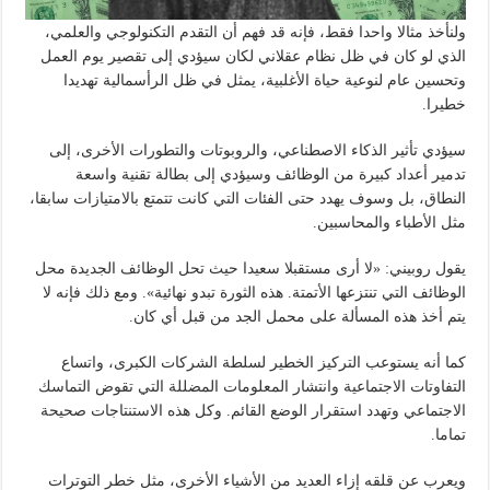
ولنأخذ مثالا واحدا فقط، فإنه قد فهم أن التقدم التكنولوجي والعلمي،
الذي لو كان في ظل نظام عقلاني لكان سيؤدي إلى تقصير يوم العمل
وتحسين عام لنوعية حياة الأغلبية، يمثل في ظل الرأسمالية تهديدا
خطيرا.
سيؤدي تأثير الذكاء الاصطناعي، والروبوتات والتطورات الأخرى، إلى
تدمير أعداد كبيرة من الوظائف وسيؤدي إلى بطالة تقنية واسعة
النطاق، بل وسوف يهدد حتى الفئات التي كانت تتمتع بالامتيازات سابقا،
مثل الأطباء والمحاسبين.
يقول روبيني: «لا أرى مستقبلا سعيدا حيث تحل الوظائف الجديدة محل
الوظائف التي تنتزعها الأتمتة. هذه الثورة تبدو نهائية». ومع ذلك فإنه لا
يتم أخذ هذه المسألة على محمل الجد من قبل أي كان.
كما أنه يستوعب التركيز الخطير لسلطة الشركات الكبرى، واتساع
التفاوتات الاجتماعية وانتشار المعلومات المضللة التي تقوض التماسك
الاجتماعي وتهدد استقرار الوضع القائم. وكل هذه الاستنتاجات صحيحة
تماما.
ويعرب عن قلقه إزاء العديد من الأشياء الأخرى، مثل خطر التوترات