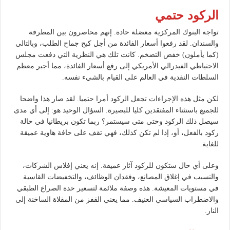
الركود حتمي
تواجه البنوك المركزية معضلة حادة. إنهم محاصرون بين المطرقة
والسندان. لقد رفعوا أسعار الفائدة من أجل كبح جماح الطلب، وبالتالي
(كما يأملون) خفض التضخم. كانت تلك هي النظرية التي دفعت مجلس
الاحتياطي الفيدرالي الأمريكي إلى رفع أسعار الفائدة، مما أجبر معظم
السلطات النقدية في العالم على القيام بالشيء نفسه.
لكن مثل هذه الإجراءات تجعل الركود أمرا حتميا. لقد صار هذا واضحا
للجميع باستثناء المفتقدين كليا للبصيرة. السؤال الوحيد هو: إلى أي مدى
سيصل ذلك الركود وحتى متى سيستمر؟ ربما تكون بريطانيا في حالة
ركود بالفعل، أو، إذا لم تكن كذلك، فهي تقف على حافة هاوية عميقة
للغاية.
وعلى أي حال ستكون للركود آثار عميقة. إنه يعني إفلاس الشركات،
والتسبب في إغلاق المصانع، وفقدان الوظائف، والتخفيضات القاسية
في مستويات المعيشة. هذه وصفة ملائمة لتسعير حدة الصراع الطبقي
والاضطراب السياسي العنيف. مما يعني القفز من المقلاة الساخنة إلى
النار.