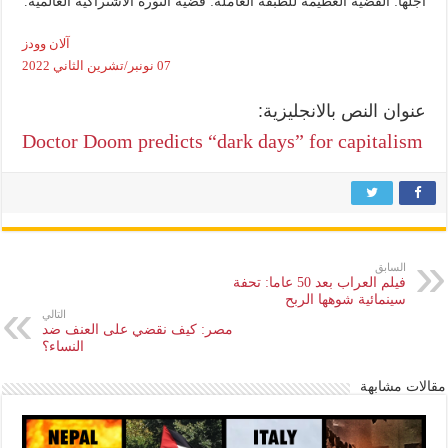
أجلها: القضية العظيمة للطبقة العاملة: قضية الثورة الاشتراكية العالمية.
آلان وودز
07 نونبر/تشرين الثاني 2022
عنوان النص بالانجليزية:
Doctor Doom predicts “dark days” for capitalism
السابق
فيلم العراب بعد 50 عاما: تحفة
سينمائية شوهها الربح
التالي
مصر: كيف نقضي على العنف ضد
النساء؟
مقالات مشابهة