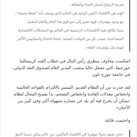
تعرضا لارتفاع أسعار الغذاء والطاقة.
الهند هي الاقتصاد الكبير الوحيد في العالم الذي يوصف بأنه “نقطة مضيئة”،
مع وجود مؤشرات قوية تشير إلى نمو قوي هذا العام والعام المقبل.
بينما تكافح بقية الاقتصادات الرئيسية في العالم مع المشكلات الاقتصادية
المتصاعدة، حسب كل من البيانات الصلبة (hard data) والمقاييس الأكثر
ليونة مثل مؤشرات الثقة».
انعكست مخاوف منظري رأس المال في خطاب ألقته كريستالينا
جورجيفا، التي تشغل حاليا منصب المدير العام لصندوق النقد الدولي،
في جامعة جورج تاون.
لقد حذرت من أن النظام القديم، المتميز بالالتزام بالقواعد العالمية
وانخفاض معدلات الفائدة وانخفاض التضخم، بدأ يفسح المجال لنظام
«يمكن أن يخرج فيه أي بلد عن مساره بسهولة أكبر وفي كثير من
الأحيان».
واختتمت قائلة:
«نحن نشهد تحولا جوهريا في الاقتصاد العالمي، من عالم يمكن نسبيا التنبؤ