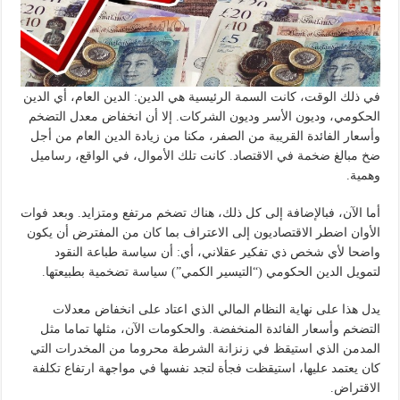
في ذلك الوقت، كانت السمة الرئيسية هي الدين: الدين العام، أي الدين
الحكومي، وديون الأسر وديون الشركات. إلا أن انخفاض معدل التضخم
وأسعار الفائدة القريبة من الصفر، مكنا من زيادة الدين العام من أجل
ضخ مبالغ ضخمة في الاقتصاد. كانت تلك الأموال، في الواقع، رساميل
وهمية.
أما الآن، فبالإضافة إلى كل ذلك، هناك تضخم مرتفع ومتزايد. وبعد فوات
الأوان اضطر الاقتصاديون إلى الاعتراف بما كان من المفترض أن يكون
واضحا لأي شخص ذي تفكير عقلاني، أي: أن سياسة طباعة النقود
لتمويل الدين الحكومي (“التيسير الكمي”) سياسة تضخمية بطبيعتها.
يدل هذا على نهاية النظام المالي الذي اعتاد على انخفاض معدلات
التضخم وأسعار الفائدة المنخفضة. والحكومات الآن، مثلها تماما مثل
المدمن الذي استيقظ في زنزانة الشرطة محروما من المخدرات التي
كان يعتمد عليها، استيقظت فجأة لتجد نفسها في مواجهة ارتفاع تكلفة
الاقتراض.