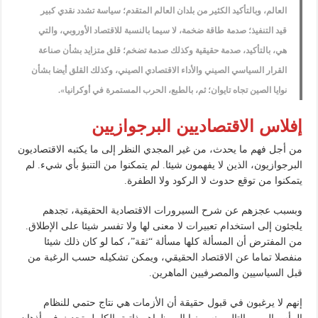
العالم، وبالتأكيد الكثير من بلدان العالم المتقدم؛ سياسة تشدد نقدي كبير
قيد التنفيذ؛ صدمة طاقة ضخمة، لا سيما بالنسبة للاقتصاد الأوروبي، والتي
هي، بالتأكيد، صدمة حقيقية وكذلك صدمة تضخم؛ قلق متزايد بشأن صناعة
القرار السياسي الصيني والأداء الاقتصادي الصيني، وكذلك القلق أيضا بشأن
نوايا الصين تجاه تايوان؛ ثم، بالطبع، الحرب المستمرة في أوكرانيا».
إفلاس الاقتصاديين البرجوازيين
من أجل فهم ما يحدث، من غير المجدي النظر إلى ما يكتبه الاقتصاديون
البرجوازيون، الذين لا يفهمون شيئا. لم يتمكنوا من التنبؤ بأي شيء. لم
يتمكنوا من توقع حدوث لا الركود ولا الطفرة.
وبسبب عجزهم عن شرح السيرورات الاقتصادية الحقيقية، تجدهم
يلجئون إلى استخدام تعبيرات لا معنى لها ولا تفسر شيئا على الإطلاق.
من المفترض أن المسألة كلها مسألة “ثقة”، كما لو كان ذلك شيئا
منفصلا تماما عن الاقتصاد الحقيقي، ويمكن تشكيله حسب الرغبة من
قبل السياسيين والمصرفيين الماهرين.
إنهم لا يرغبون في قبول حقيقة أن الأزمات هي نتاج حتمي للنظام