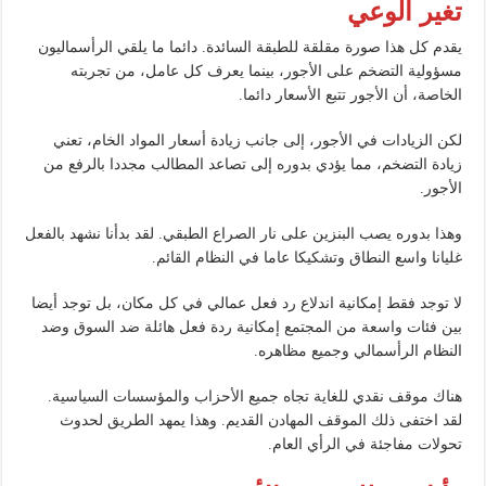
تغير الوعي
يقدم كل هذا صورة مقلقة للطبقة السائدة. دائما ما يلقي الرأسماليون
مسؤولية التضخم على الأجور، بينما يعرف كل عامل، من تجربته
الخاصة، أن الأجور تتبع الأسعار دائما.
لكن الزيادات في الأجور، إلى جانب زيادة أسعار المواد الخام، تعني
زيادة التضخم، مما يؤدي بدوره إلى تصاعد المطالب مجددا بالرفع من
الأجور.
وهذا بدوره يصب البنزين على نار الصراع الطبقي. لقد بدأنا نشهد بالفعل
غليانا واسع النطاق وتشكيكا عاما في النظام القائم.
لا توجد فقط إمكانية اندلاع رد فعل عمالي في كل مكان، بل توجد أيضا
بين فئات واسعة من المجتمع إمكانية ردة فعل هائلة ضد السوق وضد
النظام الرأسمالي وجميع مظاهره.
هناك موقف نقدي للغاية تجاه جميع الأحزاب والمؤسسات السياسية.
لقد اختفى ذلك الموقف المهادن القديم. وهذا يمهد الطريق لحدوث
تحولات مفاجئة في الرأي العام.