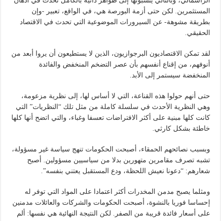
الرأسمالي، وبالتالي ينسبونها إلى ظواهر ذاتية بالكامل تحدث في أذهان
المستثمرين. لكن حتى أزمة البورصة هي، في الواقع، تعبير -وإن
بطريقة مشوهة- عن السيرورات الموضوعية التي تحدث في الاقتصاد
الحقيقي.
لقد تمكن الاقتصاديون البرجوازيون، الذين لا يستطيعون أن يروا أبعد من
أنوفهم، من إقناع أنفسهم بأن عصر التضخم المنخفض والفائدة
المنخفضة سيستمر إلى الأبد.
حتى أنهم حولوا هذه القناعة، التي لا أساس لها، إلى نظرية مزعومة،
وهي النظرية الأحدث في سلسلة كاملة من مثل تلك “النظريات” التي
كانت كلها مبنية على أكثر الافتراضات تعسفا وغباء، والتي اتضح أنها كلها
خاطئة بشكل كارثي.
وبسبب نصائحهم الحمقاء، أصبحت الحكومات تنهج سياسة غير مسؤولة،
تشبه تصرف مقامرين متهورين بدلا من سياسيين مسؤولين. أصبح
شعارهم: “دعونا نعيش اللحظة، ودع المستقبل يعتني بنفسه”.
ومثلما يصبح مدمن المخدرات أكثر اعتمادا على المواد التي توفر له
إحساسا فوريا بالنشوة، أصبحت الحكومات والشركات والعائلات مدمنين
على أسعار فائدة قريبة من الصفر. لكن النتيجة النهائية هي نفسها: ألم