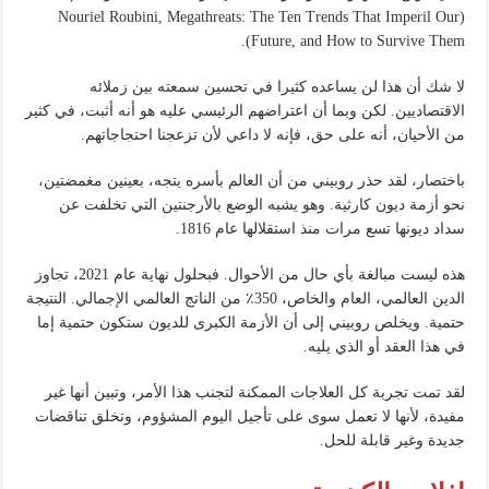
(Nouriel Roubini, Megathreats: The Ten Trends That Imperil Our
Future, and How to Survive Them).
لا شك أن هذا لن يساعده كثيرا في تحسين سمعته بين زملائه
الاقتصاديين. لكن وبما أن اعتراضهم الرئيسي عليه هو أنه أثبت، في كثير
من الأحيان، أنه على حق، فإنه لا داعي لأن تزعجنا احتجاجاتهم.
باختصار، لقد حذر روبيني من أن العالم بأسره يتجه، بعينين مغمضتين،
نحو أزمة ديون كارثية. وهو يشبه الوضع بالأرجنتين التي تخلفت عن
سداد ديونها تسع مرات منذ استقلالها عام 1816.
هذه ليست مبالغة بأي حال من الأحوال. فبحلول نهاية عام 2021، تجاوز
الدين العالمي، العام والخاص، 350٪ من الناتج العالمي الإجمالي. النتيجة
حتمية. ويخلص روبيني إلى أن الأزمة الكبرى للديون ستكون حتمية إما
في هذا العقد أو الذي يليه.
لقد تمت تجربة كل العلاجات الممكنة لتجنب هذا الأمر، وتبين أنها غير
مفيدة، لأنها لا تعمل سوى على تأجيل اليوم المشؤوم، وتخلق تناقضات
جديدة وغير قابلة للحل.