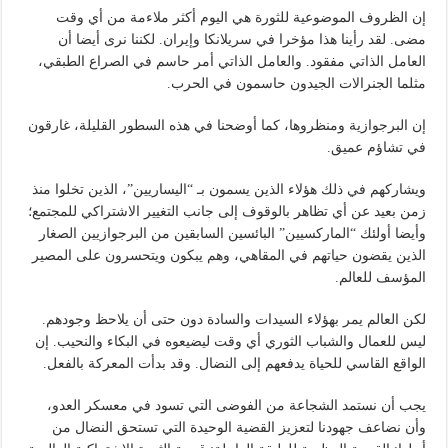
إن الظروف الموضوعية للثورة هي اليوم أكثر ملاءمة من أي وقت
مضى. لقد رأينا هذا مؤخرا في سريلانكا وإيران. لكننا نرى أيضا أن
العامل الذاتي مفقود. والعامل الذاتي أمر حاسم في الصراع الطبقي،
مثلما الجنرالات الجيدون حاسمون في الحرب.
إن البرجوازية ومنظروها، كما أوضحنا في هذه السطور القليلة، غارقون
في تشاؤم عميق.
ويشاركهم في ذلك هؤلاء الذين يسمون بـ “اليساريين”، الذين تخلوا منذ
زمن بعيد عن أي تظاهر بالوقوف إلى جانب التغيير الاشتراكي للمجتمع؛
وأيضا أولئك “الماركسيين” البائسين السابقين من البرجوازيين الصغار
الذين يقضون حياتهم في المقاهي، وهم يبكون ويتحسرون على المصير
المؤسف للعالم.
لكن العالم يمر بهؤلاء السيدات والسادة دون حتى أن يلاحظ وجودهم.
ليس للعمال والشباب الثوري أي وقت ليضيعوه في البكاء والنحيب. إن
الواقع القاسي للحياة يدفعهم إلى النضال. وقد بدأت المعركة بالفعل.
يجب أن نستمد الشجاعة من الفوضى التي تسود في معسكر العدو،
وأن نضاعف جهودنا لتعزيز القضية الوحيدة التي تستحق النضال من