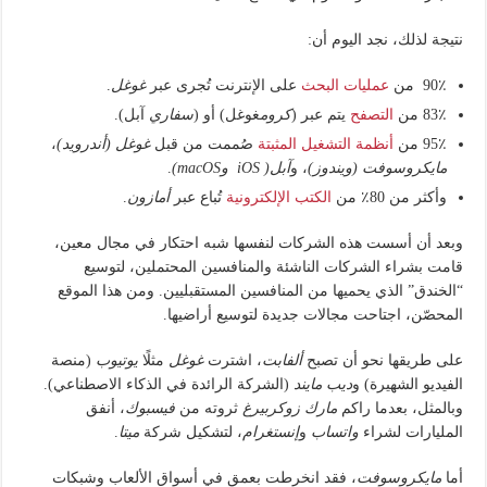
نتيجة لذلك، نجد اليوم أن:
90٪ من
عمليات البحث
على الإنترنت تُجرى عبر
غوغل
.
83٪ من
التصفح
يتم عبر (
كروم
غوغل) أو (
سفاري
آبل).
95٪ من
أنظمة التشغيل المثبتة
صُممت من قبل
غوغل (أندرويد)
،
مايكروسوفت (ويندوز)
، و
آبل( iOS وmacOS)
.
وأكثر من 80٪ من
الكتب الإلكترونية
تُباع عبر
أمازون
.
وبعد أن أسست هذه الشركات لنفسها شبه احتكار في مجال معين،
قامت بشراء الشركات الناشئة والمنافسين المحتملين، لتوسيع
“الخندق” الذي يحميها من المنافسين المستقبليين. ومن هذا الموقع
المحصّن، اجتاحت مجالات جديدة لتوسيع أراضيها.
على طريقها نحو أن تصبح
ألفابت
، اشترت
غوغل
مثلًا
يوتيوب
(منصة
الفيديو الشهيرة) و
ديب مايند
(الشركة الرائدة في الذكاء الاصطناعي).
وبالمثل، بعدما راكم
مارك زوكربيرغ
ثروته من
فيسبوك
، أنفق
المليارات لشراء
واتساب
و
إنستغرام
، لتشكيل شركة
ميتا
.
أما
مايكروسوفت
، فقد انخرطت بعمق في أسواق الألعاب وشبكات