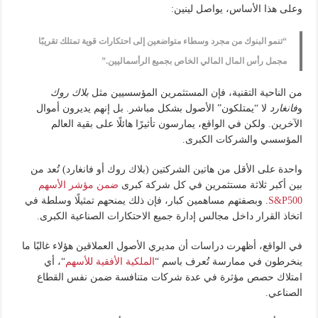
وعلى هذا الأساس، يواصل لينين:
“تنمو البنوك من مجرد وسطاء متواضعين إلى احتكارات قوية تمتلك تقريبًا
مجمل رأس المال المالي الخاص بجميع الرأسماليين.”
من الناحية التقنية، فإن المستثمرين المؤسسيين مثل
بلاك روك
و
فانغارد
لا “يمتلكون” الأصول بشكل مباشر. بل إنهم يديرون أموال
الآخرين. ولكن في الواقع، يمارسون تأثيرًا هائلًا على بقية العالم
المؤسسي والشركات الكبرى.
واحدة على الأقل من هاتين الشركتين (بلاك روك أو فانغارد) تُعد من
بين أكبر ثلاثة مستثمرين في كل شركة كبرى
ضمن مؤشر الأسهم
S&P500
. وبصفتهم مساهمين كبار، فإن ذلك يمنحهم تمثيلًا وسلطة في
اتخاذ القرار داخل مجالس إدارة جميع الاحتكارات الصناعية الكبرى.
في الواقع، أظهرت دراسات أن مديري الأصول العملاقين هؤلاء غالبًا ما
ينخرطون في ممارسة تُعرف باسم “
الملكية الأفقية للأسهم
“، أي
امتلاك حصص مؤثرة في عدة شركات متنافسة ضمن نفس القطاع
الصناعي.