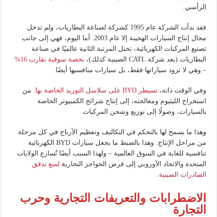
الرأسي.
فقد بدأت الشركة عام 1995 كشركة لصناعة البطاريات، ولم تدخل
مجال إنتاج السيارات الهجينة إلا عام 2003. أما اليوم، فهي إلى جانب
تصنيع المركبات الكهربائية، تحتل المرتبة الثانية عالميًا في صناعة
البطاريات (بعد شركة CATL الصينية كذلك)،
بحصة سوقية تقارب 16%
– وهي لا تزود سياراتها فقط، بل سيارات منافسيها أيضًا.
وفي الوقت ذاته،
تسيطر BYD على سلاسل التوريد الخاصة بها
: من
استخراج الليثيوم ومعالجته، إلى إنتاج شرائح الكمبيوتر الخاصة
بالسيارات، وصولًا إلى توزيع وشحن المركبات.
وهذا ما يسمح لها بالتحكم في التكاليف وتعظيم الأرباح في كل مرحلة
من مراحل الإنتاج. وهذا بالضبط ما يجعل سيارات BYD الكهربائية
تنافسية للغاية في السوق العالمية – ولهذا السبب أيضًا تُسارع الولايات
المتحدة والاتحاد الأوروبي إلى فرض الحواجز التجارية
لمنع تدفق
الصادرات الصينية
.
الاضطرابات والتعريفات التجارية وحرب
التجارة