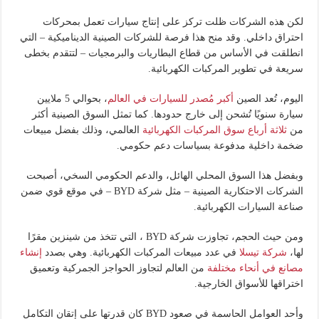
لكن هذه الشركات ظلت تركز على إنتاج سيارات تعمل بمحركات
احتراق داخلي. وقد منح هذا فرصة للشركات الصينية الديناميكية – التي
انطلقت في الأساس من قطاع البطاريات والبرمجيات – لتتقدم بخطى
سريعة في تطوير المركبات الكهربائية.
اليوم، تُعد الصين
أكبر مُصدر للسيارات في العالم
، بحوالي 5 ملايين
سيارة سنويًا تُشحن إلى خارج حدودها. كما تمثل السوق الصينية أكثر
من
ثلاثة أرباع سوق المركبات الكهربائية
العالمي، وذلك بفضل مبيعات
ضخمة داخلية مدفوعة بسياسات دعم حكومي.
وبفضل هذا السوق المحلي الهائل، والدعم الحكومي السخي، أصبحت
الشركات الاحتكارية الصينية – مثل شركة BYD – في موقع قوي ضمن
صناعة السيارات الكهربائية.
ومن حيث الحجم، تجاوزت شركة BYD ، التي تتخذ من شينزين مقرًا
لها،
شركة تيسلا
في عدد مبيعات المركبات الكهربائية. وهي بصدد
إنشاء
مصانع في أنحاء مختلفة
من العالم لتجاوز الحواجز الجمركية وتعميق
اختراقها للأسواق الخارجية.
وأحد العوامل الحاسمة في صعود BYD كان قدرتها على إتقان التكامل