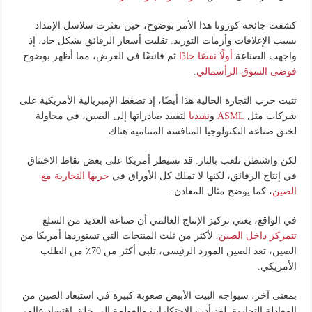
كشفت جائحة كورونا هذا الأمر بوضوح، حين تعثرت سلاسل الإمداد
بسبب الإغلاقات وأزمات التوريد. تقلبت أسعار الرقائق بشكل حاد، إذ
واجهت الصناعة
أولًا نقصًا حادًا
ثم فائضًا في العرض، مما أظهر بوضوح
فوضى السوق الرأسمالي
.
تثبت حرب التجارة الحالية هذا أيضًا، إذ تضغط الإمبريالية الأمريكية على
شركات مثل
ASML
و
نفيديا
لتقييد صادراتها إلى الصين، في محاولة
لخنق صناعة التكنولوجيا المنافسة المتنامية هناك.
لكن واشنطن تلعب بالنار. قد تسيطر أمريكا على بعض نقاط الاختناق
في إنتاج الرقائق، لكنها لا تملك كل الأوراق في
حربها التجارية مع
الصين
، كما يوضح مثال المعادن.
في الواقع، يعني تركيز الإنتاج العالمي أن صناعة العديد من السلع
تتمركز داخل الصين
. لأكثر من ثلث المنتجات التي تستوردها أمريكا من
الصين، تعد الصين المورد الرئيسي، تلبي أكثر من 70٪ من الطلب
الأمريكي.
بمعنى آخر، سيواجه البيت الأبيض صعوبة كبيرة في استبعاد الصين من
المعادلة التجارية. لقد أدت الاحتكارات والعولمة إلى خلق اقتصاد عالمي