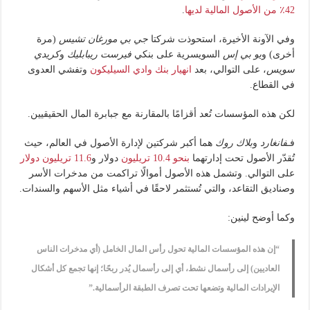
42٪ من الأصول المالية لديها
.
وفي الآونة الأخيرة، استحوذت شركتا
جي بي مورغان تشيس
(مرة
أخرى) و
يو بي إس
السويسرية على بنكي
فيرست ريبابليك
و
كريدي
سويس
، على التوالي، بعد
انهيار بنك وادي السيليكون
وتفشي العدوى
في القطاع.
لكن هذه المؤسسات تُعد أقزامًا بالمقارنة مع جبابرة المال الحقيقيين.
فـ
فانغارد
و
بلاك روك
هما أكبر شركتين لإدارة الأصول في العالم، حيث
تُقدّر الأصول تحت إدارتهما
بنحو 10.4 تريليون
دولار و
11.6 تريليون دولار
على التوالي. وتشمل هذه الأصول أموالًا تراكمت من مدخرات الأسر
وصناديق التقاعد، والتي تُستثمر لاحقًا في أشياء مثل الأسهم والسندات.
وكما أوضح لينين:
“إن هذه المؤسسات المالية تحول رأس المال الخامل (أي مدخرات الناس
العاديين) إلى رأسمال نشط، أي إلى رأسمال يُدر ربحًا؛ إنها تجمع كل أشكال
الإيرادات المالية وتضعها تحت تصرف الطبقة الرأسمالية.”