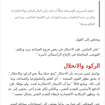
“يعتقد المبررون للإمبريالية خطًأ أن حكم رأس المال المالي [والاحتكارات]
يقلل من حدة التناقضات وعدم التوازنات في الاقتصاد العالمي، بينما في
الواقع يزيدها.”
ويخلص إلى القول:
“على العكس، فإن الاحتكار في بعض فروع الصناعة يزيد ويكثف
الفوضى المتأصلة في الإنتاج الرأسمالي بأسره.”
الركود والانحلال
يواصل لينين شرحه بأن الاحتكار “يُنتج حتمًا ميلًا نحو الركود والانحلال”،
إذ يخنق تطوّر القوى المنتجة — أي العلم والتكنولوجيا والصناعة، وما
إلى ذلك. ويتابع قائلاً: “بما أن الأسعار الاحتكارية تُحدد، ولو مؤقتًا، فإن
الدافع الأساسي للتقدم التقني، وبالتالي لكل تقدم آخر، يختفي إلى حد
ما، وتظهر الإمكانية الاقتصادية لإبطاء التقدم التقني بشكل متعمد.”
حتى المحللين البرجوازيين بدأوا يصلون إلى استنتاجات مماثلة اليوم،