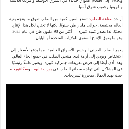
وSAIC إلى اقتحام أسواق جديدة في الشرق الأوسط وأمريكا اللاتينية
وأفريقيا وجنوب شرق آسيا.
أو خذ
صناعة الصلب
: تصنع الصين كمية من الصلب تفوق ما ينتجه بقية
العالم مجتمعة، حوالي مليار طن سنويًا. لكنها لا تحتاج لكل هذا الإنتاج
محليًا، لذا تصدر كمية كبيرة — أكثر من 90 مليون طن في عام 2023 —
وهو ما يفوق الإنتاج السنوي للولايات المتحدة أو اليابان.
يغمر الصلب الصيني الرخيص الأسواق العالمية، مما يدفع الأسعار إلى
الانخفاض ويؤدي إلى أزمة لدى منتجي الصلب في جميع أنحاء العالم.
وهذا أدى أيضًا إلى فرض تعريفات جمركية كبيرة. ويعتبر عاملًا رئيسيًا
في المشاكل التي تواجه مصانع الصلب في
بورت تالبوت
و
سكانثورب
،
حيث يهدد العمال بمجزرة تسريحات.