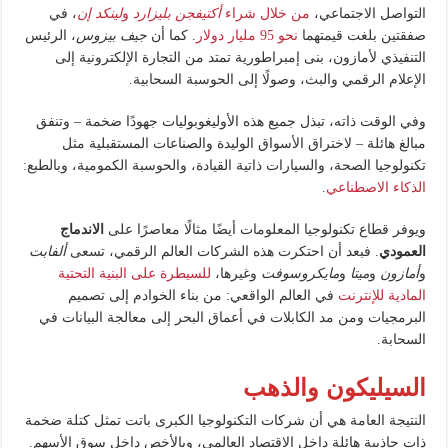
التواصل الاجتماعي،
من خلال شراء
أكتيفجن بليزارد
و
لينكد إن
، في
صفقتين بلغت قيمتهما
نحو 95 مليار دولار
. كما أن
جيف بيزوس
، الرئيس
التنفيذي لأمازون، بنى إمبراطورية تمتد من التجارة الإلكترونية إلى
الإعلام الرقمي والبث، وصولًا إلى الحوسبة السحابية.
وفي الوقت ذاته، تبذل جميع هذه الأوليغوبوليات جهودًا ضخمة – وتنفق
مبالغ هائلة – لاختراق الأسواق الوليدة والصناعات المستقبلية مثل
تكنولوجيا الصحة، والسيارات ذاتية القيادة، والحوسبة الكمومية، وبالطبع:
الذكاء الاصطناعي
.
ويوفر قطاع تكنولوجيا المعلومات أيضًا مثالًا معاصرًا على
الاندماج
العمودي
. فبعد أن احتكرت هذه الشركات العالم الرقمي، تسعى
ألفابت
و
أمازون
و
ميتا
و
مايكروسوفت
وغيرها،
للسيطرة على البنية التحتية
المادية للإنترنت
في العالم الواقعي: من بناء الخوادم إلى تصميم
البرمجيات ومن مد الكابلات في أعماق البحر إلى معالجة البيانات في
السحابة.
السيليكون والذهب
النتيجة العامة هي أن شركات التكنولوجيا الكبرى باتت تمثل كتلة ضخمة
ذات جاذبية هائلة داخل الاقتصاد العالمي، وبالأخص داخل سوق الأسهم.