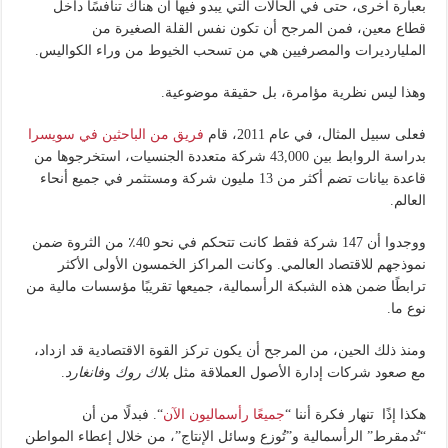
بعبارة أخرى، حتى في الحالات التي يبدو فيها أن هناك تنافسًا داخل
قطاع معين، فمن المرجح أن تكون نفس القلة الصغيرة من
المليارديرات والمصرفيين هي من تسحب الخيوط من وراء الكواليس.
وهذا ليس نظرية مؤامرة، بل حقيقة موضوعية.
فعلى سبيل المثال، في عام 2011، قام
فريق من الباحثين في سويسرا
بدراسة الروابط بين 43,000 شركة متعددة الجنسيات، استخرجوها من
قاعدة بيانات تضم أكثر من 13 مليون شركة ومستثمر في جميع أنحاء
العالم.
ووجدوا أن 147 شركة فقط كانت تتحكم في نحو 40٪ من الثروة ضمن
نموذجهم للاقتصاد العالمي. وكانت المراكز الخمسون الأولى الأكثر
ترابطًا ضمن هذه الشبكة الرأسمالية، جميعها تقريبًا مؤسسات مالية من
نوع ما.
ومنذ ذلك الحين، من المرجح أن يكون تركز القوة الاقتصادية قد ازداد،
مع صعود شركات إدارة الأصول العملاقة مثل
بلاك روك
و
فانغارد
.
هكذا إذًا تنهار فكرة أننا “
جميعًا رأسماليون الآن
“. فبدلًا من أن
“تُدمقرط” الرأسمالية و”تُوزع وسائل الإنتاج”، من خلال إعطاء المواطن