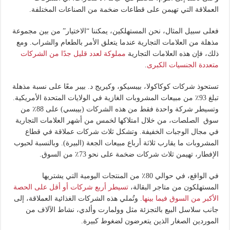
العملاقة التي تهيمن على قطاعات ضخمة من الصناعات المختلفة.
فعلى سبيل المثال، نحن المستهلكين، يمكننا “الاختيار” من بين مجموعة
مذهلة من العلامات التجارية عندما يتعلق الأمر بالطعام والشراب. ومع
ذلك، فإن هذه العلامات التجارية
مملوكة لعدد قليل جدًا من الشركات
متعددة الجنسيات الكبرى
.
تستحوذ شركات كوكاكولا، بيبسيكو، وكيريج د. بيبر معًا على نسبة مذهلة
تبلغ 93٪ من مبيعات المشروبات الغازية في الولايات المتحدة الأمريكية.
وتسيطر شركة واحدة فقط من هذه الشركات (بيبسي) على 88٪ من
سوق الصلصات، من خلال امتلاكها لخمس من أشهر العلامات التجارية
في مجال الوجبات الخفيفة. وتشكل ثلاث شركات عملاقة في قطاع
المشروبات ما يقارب ثلاثة أرباع مبيعات الجعة (البيرة). وبالنسبة لحبوب
الإفطار، تهيمن ثلاث شركات ضخمة على نحو 73٪ من السوق.
في الواقع، في حوالي 80٪ من المنتجات اليومية التي يشتريها
المستهلكون من متاجر البقالة،
تسيطر أربع شركات أو أقل على الحصة
الأكبر من السوق فيما بينها
. وتُملي هذه الشركات الغذائية العملاقة، إلى
جانب سلاسل البيع بالتجزئة مثل وولمارت وألدي، نشاط الآلاف من
الموردين الصغار الذين يتعرضون لضغوط كبيرة.