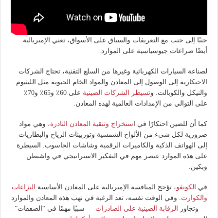
جنبًا إلى جنب مع التعريفات والسباق على الأسواق، تعني الإمبريالية
أيضًا صراعات جيوسياسية على الموارد.
لصناعة السيارات الكهربائية وغيرها من السلع التقنية، تحتاج الشركات
الاحتكارية إلى الوصول إلى المعادن والمواد الخام الحيوية مثل الليثيوم
والنيكل والكوبالت. و
تسيطر الشركات الصينية
على 60٪ و65٪ و70٪
على التوالي من الإمدادات العالمية لهذه المعادن.
كما أن للصين احتكارًا في ا
ستخراج وتنقية المعادن النادرة
، وهي مواد
ضرورية لكل شيء من الألواح الشمسية وتوربينات الرياح والبطاريات
إلى الهواتف الذكية والكاميرات الرقمية وشاشات الحاسوب. السيطرة
على هذه الموارد عنصر مهم في التفكير الاستراتيجي في واشنطن
وبكين.
في
الكونغو
، تؤجج المنافسة الإمبريالية على المعادن الأساسية
النزاعات
والكوارث
. وفي الوقت نفسه، تعد الرغبة في نهب هذه المعادن والموارد
— وتجاوز
الرقابة الصينية على الصادرات
— سببًا مهمًا في “الصفقات”