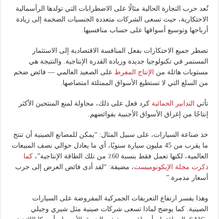
تُعد حرب التجارة الحالية مثالًا على الاضطرابات التي تولدها الرأسمالية
الاحتكارية، حيث تسعى الشركات متعددة الجنسيات الضخمة إلى زيادة
أرباحها وتوسيع أسواقها على حساب منافسيها.
تضطر جميع الاحتكارات بفعل المنافسة الاقتصادية إلى الاستثمار
المستمر في تكنولوجيا جديدة وزيادة القدرة الإنتاجية. والنتيجة هي
مستويات هائلة من
الإنتاج المفرط
على الصعيد العالمي — فائض ضخم
من السلع التي لا تستطيع الأسواق الممتلئة امتصاصها.
تأتي
التدابير الحمائية
كرد فعل على ذلك، محاولة لمنع المنتجين الأكثر
إنتاجًا من إغراق الأسواق الأجنبية بفوائضهم.
خذ صناعة السيارات، على سبيل المثال: “يمكن للمصانع الصينية أن تنتج
ما يقرب من 45 مليون سيارة سنويًا، أي ما يعادل حوالي نصف المبيعات
العالمية، لكنها تعمل فقط بنسبة 60٪ من تلك الطاقة الإنتاجية”،
كما
ذكرت مجلة الإيكونوميست
، مضيفة: “لقد أدى فائض العرض إلى حرب
أسعار مدمرة.”
وهذا يفسر ارتفاع التعريفات الجمركية المفروضة على السيارات
الصينية. كما يوضح لماذا تسعى شركات صينية مثل شيري وجيلي