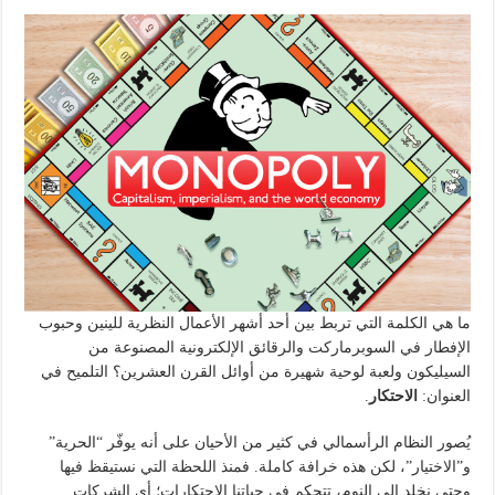
ما هي الكلمة التي تربط بين أحد أشهر الأعمال النظرية للينين وحبوب
الإفطار في السوبرماركت والرقائق الإلكترونية المصنوعة من
السيليكون ولعبة لوحية شهيرة من أوائل القرن العشرين؟ التلميح في
العنوان:
الاحتكار
.
يُصور النظام الرأسمالي في كثير من الأحيان على أنه يوفّر “الحرية”
و”الاختيار”، لكن هذه خرافة كاملة. فمنذ اللحظة التي نستيقظ فيها
وحتى نخلد إلى النوم، تتحكم في حياتنا الاحتكارات؛ أي الشركات