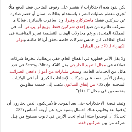
لكن نفوذ هذه الاحتكارات لا يقتصر على رفوف المتاجر. فعند الدفع مثلًا،
تُجرى معظم عمليات الشراء باستخدام بطاقات ائتمان أو خصم صادرة
عن شركتين فقط:
ماستركارد وفيزا
. وإذا سافرت بالطائرة، فغالبًا ما
ستركب طائرة من صنع
إحدى شركتين فقط: بوينغ أو إيرباص
. أما في
المملكة المتحدة، ورغم محاولات الهيئات التنظيمية تعزيز المنافسة في
قطاع الطاقة، فإن خمس شركات خاصة تحقق أرباحًا طائلة و
توفر
الكهرباء لـ 70٪ من المنازل
.
ولا يقل الأمر خطورة في القطاع العام. ففي بريطانيا، تنخرط شركات
عملاقة في
مجال التعهيد الخارجي
مثل G4S، وMitie، وSerco في عدد
هائل من الخدمات العامة، و
تمتص مليارات من أموال دافعي الضرائب
.
وينطبق الأمر نفسه على شركات الإنشاءات الكبرى. أما في الولايات
المتحدة، فإن 86
٪ من إنفاق البنتاغون
يذهب إلى خمسة مقاولين
متخصصين في مجال “الدفاع”.
وتمتد قبضة الاحتكارات حتى بعد الموت. فالأمريكيون الذين يختارون أن
يُدفنوا بعد وفاتهم، هناك احتمال بنسبة تزيد عن أربعة أخماس (82٪
تحديدًا) أن يُوضعوا ستة أقدام تحت الأرض في تابوت مصنوع من قِبل
شركة من بين
شركتين فقط
.