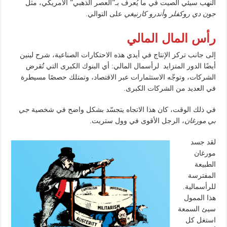
النهب سيئي الصيت في ما يُعرف بـ”العصر الذهبي” الأمريكي، مثل
جون دي روكفلر
و
أندرو كارنيغي
على التوالي.
رأس المال المالي
إلى جانب تركز الإنتاج في أيدي هذه الاحتكارات الصناعية، شرح لينين
أيضًا الدور المتزايد لرأسمال المالي: أي البنوك الكبرى التي تُقرض
الشركات، وتوجّه الاستثمارات عبر الاقتصاد، وتمتلك حصصًا مسيطرة
في العديد من الشركات الكبرى.
في ذلك الوقت، كان هذا الاتجاه يتجسّد بشكل واضح في شخصية
جي
بي مورغان
، الرجل الأقوى في وول ستريت.
لقد جسد
مورغان
الطبيعة
المفترسة
للرأسمالية.
هذا الممول
سيئ السمعة
استغل كل