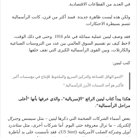
في العديد من القطاعات الاقتصادية.
ولكن هذه ليست ظاهرة جديدة. فمنذ أكثر من قرن، كانت الرأسمالية
تتسم بسيطرة الاحتكارات.
فقد وصف لينين عملية مماثلة في عام 1916. وحتى في ذلك الوقت،
لاحظ كيف تم تقسيم السوق العالمي بين عدد من التروستات الصناعية
والكارتلات، وبين القوى الرأسمالية الكبرى التي تقف خلفها.
كتب لينين:
“النمو الهائل للصناعة والتركيز السريع والملحوظ للإنتاج في مؤسسات أكبر
فأكبر هو أحد السمات الأبرز للرأسمالية.”
هكذا يبدأ كتاب لينين الرائع “الإمبريالية”، والذي عرفها بأنها “أعلى
مراحل الرأسمالية
“.
بعض أسماء الشركات الضخمة التي ذكرها لينين – مثل
سيمنس
و
جنرال
إلكتريك
– ما تزال معروفة حتى اليوم. أما شركات أخرى، مثل
ستاندرد
أويل
و
شركة الصلب الأمريكية
(US Steel)
، فقد تأسست على يد أباطرة