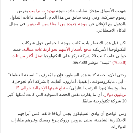
شهدت الأسواق مؤخرًا تقلبات حادة، نتيجة
تهديدات ترامب
بفرض
رسوم جمركية. وفي وقت سابق من هذا العام، أُصيبت قاعات التداول
بالذهول مع الإعلان عن
موجة جديدة من المنافسين الصينيين
في مجال
الذكاء الاصطناعي.
لكن قبل هذه الاضطرابات، كانت موجة الحماس حول شركات
التكنولوجيا الأمريكية
تدفع بأسعار الأسهم نحو ارتفاعات متتالية
. فمنذ
حوالي عام، كانت 20 شركة تركز على التكنولوجيا
تمثل أكثر من ثلث
(35.8%)
“قيمة” مؤشر S&P500.
وحتى الآن، لحظة كتابة هذه السطور، فإن ما يُعرف بـ”السبعة العظماء”
– آبل، مايكروسوفت، إنفيديا، أمازون، ألفابت (الشركة الأم لجوجل)،
ميتا، وتيسلا (بهذا الترتيب التنازلي) –
تبلغ قيمتها الإجمالية حوالي 15
تريليون دولار
، أي ما يقارب نفس الحصة السوقية التي كانت تُمثلها أكبر
20 شركة تكنولوجية سابقًا.
ومن الواضح أن وادي السيليكون يجني أرباحًا فائقة. فمن أبراجهم
الاحتكارية الشاهقة، يجني بيزوس وزوكربيرغ ومسك وغيرهم مليارات
الدولارات.