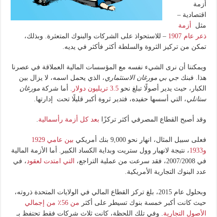
أزمة
اقتصادية –
مثل
أزمة
ذعر عام 1907
– للاستحواذ على الشركات والبنوك المتعثرة. وبذلك،
تمكن من تركيز الثروة والسلطة أكثر فأكثر في يديه.
ويمكننا أن نرى الشيء نفسه مع المؤسسات المالية العملاقة في عصرنا
هذا. فبنك
جي بي مورغان الاستثماري
، الذي يحمل اسمه، لا يزال بين
الكبار، حيث يدير أصولًا تبلغ نحو
3.5 تريليون دولار
. أما شركة
مورغان
ستانلي
، التي أسسها حفيده، فتدير ثروة أكبر قليلًا تحت إدارتها.
وقد أصبح القطاع المصرفي أكثر تركزًا
بعد كل أزمة رأسمالية
.
فعلى سبيل المثال، انهار نحو 9,000 بنك أمريكي
بين عامي 1929
و1933
، نتيجة لانهيار وول ستريت وبداية الكساد الكبير. أما الأزمة المالية
في 2007/2008، فقد سرعت من عملية التراجع،
التي امتدت لعقود
، في
عدد البنوك التجارية الأمريكية.
وبحلول عام 2015، بلغ تركز القطاع المالي في الولايات المتحدة ذروته،
حيث كانت أكبر خمسة بنوك تسيطر على أكثر
من 56٪ من إجمالي
الأصول التجارية
. وفي تلك اللحظة، كانت ثلاث شركات فقط تحتفظ بـ