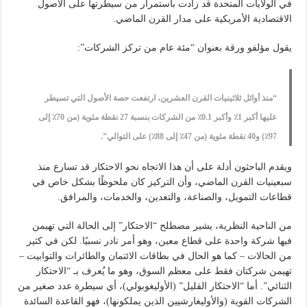
في الولايات المتحدة قد زادت باستمرار من سيطرتها على الأصول
الاقتصادية الأمريكية على مدار القرن الماضي.
يقول مؤلفو ورقة بعنوان “مئة عام من تركز الشركات”:
“منذ أوائل ثلاثينيات القرن العشرين، ارتفعت حصة الأصول التي تسيطر
عليها أكبر 1٪ وأكبر 0.1٪ من الشركات بنسبة 27 نقطة مئوية (من 70٪ إلى
97٪) و40 نقطة مئوية (من 47٪ إلى 88٪) على التوالي”.
ويقدم الباحثون أدلة على أن هذا الاتجاه نحو الاحتكار قد تسارع منذ
سبعينيات القرن الماضي، وأن التركيز كان ملحوظًا بشكل خاص في
قطاعات التمويل، والصناعة، والتعدين، والخدمات، والمرافق.
من الناحية النظرية، يشير مصطلح “الاحتكار” إلى الحالة التي تهيمن
فيها شركة واحدة على قطاع معين، وهو أمر نادر نسبيًا. لكن في كثير
من الحالات – كما هو الحال في بطاقات الائتمان والطائرات والتوابيت –
تهيمن شركتان فقط على معظم السوق، وهو ما يُعرف بـ “الاحتكار
الثنائي”. أما “الاحتكار القليل” (الأوليغوبولي)، أي سيطرة عدد صغير من
الشركات القوية (والأوليغارشيين الذين يملكونها)، فهو القاعدة السائدة