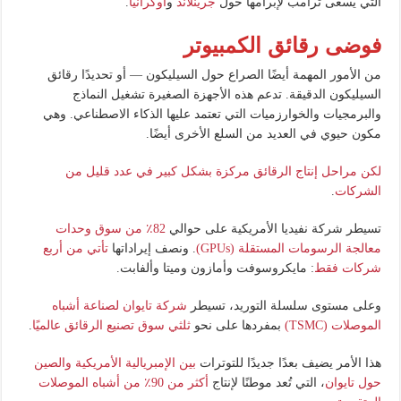
التي يسعى ترامب لإبرامها حول
جرينلاند
و
أوكرانيا
.
فوضى رقائق الكمبيوتر
من الأمور المهمة أيضًا الصراع حول السيليكون — أو تحديدًا رقائق
السيليكون الدقيقة. تدعم هذه الأجهزة الصغيرة تشغيل النماذج
والبرمجيات والخوارزميات التي تعتمد عليها الذكاء الاصطناعي. وهي
مكون حيوي في العديد من السلع الأخرى أيضًا.
لكن مراحل إنتاج الرقائق مركزة بشكل كبير في عدد قليل من
الشركات
.
تسيطر شركة نفيديا الأمريكية على حوالي
82٪ من سوق وحدات
معالجة الرسومات المستقلة (GPUs)
. ونصف إيراداتها
تأتي من أربع
شركات فقط
: مايكروسوفت وأمازون وميتا وألفابت.
وعلى مستوى سلسلة التوريد، تسيطر
شركة تايوان لصناعة أشباه
الموصلات (TSMC)
بمفردها على نحو
ثلثي سوق تصنيع الرقائق عالميًا
.
هذا الأمر يضيف بعدًا جديدًا للتوترات
بين الإمبريالية الأمريكية والصين
حول تايوان
، التي تُعد موطنًا لإنتاج
أكثر من 90٪ من أشباه الموصلات