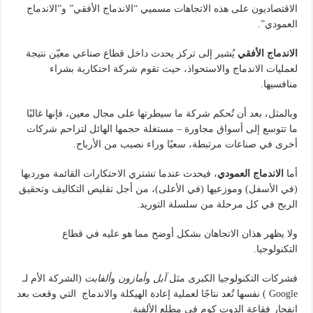
الاقتصاديون على هذه الاتجاهات مسميي “الاندماج الأفقي” و”الاندماج
العمودي”.
الاندماج الأفقي
يُشير إلى تركز يحدث داخل قطاع صناعي معيّن نتيجة
لعمليات الاندماج والاستحواذ، حيث تقوم شركة احتكارية بشراء
منافسيها.
وبالمثل، بعد أن تُحكم شركة ما سيطرتها على مجال معين، فإنها غالبًا
ما تتوسع إلى أسواق مجاورة – مستغلة حجمها الهائل لتزاحم شركات
أخرى في صناعات مرتبطة، سعيًا وراء نصيب من الأرباح.
أما
الاندماج العمودي
، فيحدث عندما تشتري الاحتكارات القائمة مورديها
(في الأسفل) وموزعيها (في الأعلى)، من أجل تقليص التكاليف وتحقيق
الربح في كل مرحلة من سلسلة التوريد.
ولا يظهر هذان الاتجاهان بشكل أوضح مما هو عليه في قطاع
التكنولوجيا.
فشركات التكنولوجيا الكبرى مثل
آبل
و
أمازون
و
ألفابت
(الشركة الأم لـ
Google ) نفسها تُعد نتاجًا لعملية إعادة الهيكلة والاندماج التي وقعت بعد
انفجار فقاعة الدوت كوم في مطلع الألفية.