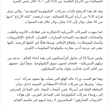
الشمالية) من الأرباح العالمية من 50% إلى 77% خلال نفس الفترة.
وقد قاد هذا الارتفاع بالذات شركات “التكنولوجيا المتقدمة”، والتي تمثل
قرابة 28% من أرباح أمريكا الشمالية، حيث ارتفعت “كتلة الأرباح” لديها
من 66 مليار دولار إلى 116 مليار دولار خلال هذه السنوات.
كما شهدت الشركات الأمريكية الاحتكارية في قطاعات الأدوية والطب،
والصناعات المتقدمة (كصناعة السيارات، الطيران، الدفاع، الإلكترونيات،
وأشباه الموصلات)، وقطاع الإعلام، توسعًا هائلًا في كتلتها الربحية. لكنها
تبقى في مرتبة أدنى مقارنة بتكنولوجيا المعلومات الكبرى.
وليس غريبًا إذًا أن يحاول الرأسماليون في بقية أنحاء العالم – بدعم من
دولهم الإمبريالية – اقتحام حصون سوق التكنولوجيا، سعياً لنيل حصتهم
من الكنز الذي تحتكره ملوك وادي السيليكون.
وهذا هو السبب وراء حالة الهلع التي تسبّب بها صعود شركة “ديب
سيك” وغيرها من شركات الذكاء الاصطناعي الصينية داخل دوائر
السلطة العليا في أمريكا. فمن أصحاب البنوك على الساحل الشرقي
إلى رؤساء شركات التكنولوجيا على الساحل الغربي، فإن هؤلاء
“البارونات السارقون” المعاصرون لا رغبة لديهم في تقاسم الغنائم.