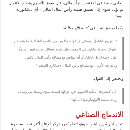
العادي حصة في الاقتصاد الرأسمالي، فإن سوق الأسهم ونظام الائتمان
لم يؤديا سوى إلى تعميق هيمنة رأس المال المالي – أي ديكتاتورية
البنوك.
وكما يوضح لينين في كتابه
الإمبريالية
:
“’التوزيع الشامل لوسائل الإنتاج‘ – هذا هو، من الناحية الشكلية، ما ينتج عن
البنوك الحديثة. ولكن، في الجوهر، فإن توزيع وسائل الإنتاج ليس ’شاملًا‘
على الإطلاق، بل خاصًا، أي أنه يتوافق مع مصالح رأس المال الكبير،
وبالدرجة الأولى، مع مصالح رأس المال الاحتكاري الضخم.”
ويخلص إلى القول:
“إن ’دمقرطة‘ ملكية الأسهم، في الواقع، ليست سوى وسيلة من وسائل
زيادة سلطة الأوليغارشية المالية.”
الاندماج الصناعي
اتجاه آخر يُبرزه لينين – وهو اتجاه يُعزز تركز الإنتاج أكثر تحت سيطرة