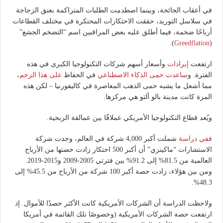
في أعقاب الجائحة، وبينما اصطدمت الطلبات المتراكمة بعنق الزجاجة
في سلاسل التوريد، حققت الاحتكارات المحتكرة في مختلف القطاعات
أرباحًا ضخمة، فيما أطلق عليه بعض المراقبين اسم “التضخم الجشع”
).
Greedflation
(
ارتفعت
إيرادات
وأسعار أسهم شركات التكنولوجيا الكبرى في هذه
الفترة. و
ساعدت حمى الذكاء الاصطناعي
في الحفاظ
على هذا الزخم
،
مما أشعل ما يشبه حمى الذهب المعاصرة في كاليفورنيا – لكن هذه
المرة كانت مدينة بالو ألتو هي مركزها.
ويُعد قطاع التكنولوجيا الأمريكي عملاقًا بين عمالقة الربحية.
ففي دراسة
شملت أكبر 4,000 شركة في العالم، وجدت شركة
الاستشارات “ماكينزي” أن أكبر 500 احتكار زادت حصتها من الأرباح
العالمية من 81.5% إلى 91.2% بين فترتي 2005-2009 و2015-2019.
ومن بين هؤلاء، زادت حصة أكبر 100 شركة من الأرباح من 45.5% إلى
48.3%.
ولاحظت الدراسة أن الشركات الأمريكية كانت الأكثر حصدًا للأموال. إذ
ارتفعت حصة الشركات الأمريكية (وخصوصًا تلك القائمة في أمريكا