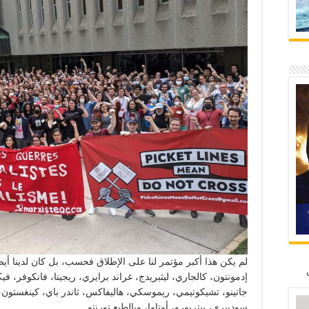
لم يكن هذا أكبر مؤتمر لنا على الإطلاق فحسب، بل كان لدينا 
إدمونتون، كالجاري، ليثبريدج، غراند برايري، ريجينا، فانكوفر، في
جاتينو، تشيكوتيمي، ريموسكي، هاليفاكس، ثاندر باي، كينغستون،
سودبيري، بيتربورو، أوتاوا، وبالطبع تورنتو.