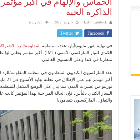
الحماس والإلهام في أكبر مؤتم
الذاكرة الحية
Fightback - كندا
5 يونيو، 2022
520 زيارة
Twitter
Facebook
في نهاية شهر مايوم/آيار، عقدت منظمة
المقاومة/الرد الاشتراك
الكندي للتيار الماركسي الأممي (IMT)، أك
تنتظرنا في كندا وعلى المستوى العالمي.
تورنتو من عشرات المدن مما يدل على التوسع المذهل للمنظمة ع
اليسار الكندي باليأس، فإن الحالة المزاجية لهذا المؤتمر كانت
والتفاؤل. الماركسيون يتقدمون!