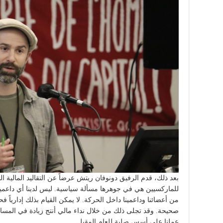
بعد ذلك، قدم الرفيق دونوفان ريتش عرضاً عن التقاليد المالية الب
للماركسيين هي في جوهرها مسألة سياسية. ليس لدينا أي داعمين 
من أعضائنا وداعمينا داخل الحركة. لا يمكن القيام بذلك إداريا
صحيحة. وقد تجلى ذلك من خلال نداء مالي أنتج زيادة في المسا
عملنا على أسس صلبة للعام المقبل.