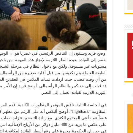
أوضح فريد ويستون إن التناقض الرئيسي في عصرنا هو أن الوضع مه
تفتقر إلى القيادة بعيدة النظر اللازمة لإنجاز هذه المهمة. من نا
مستويات غير مسبوقة. ولكن مع دخول النظام في مرحلة الشيخوخة،
الطبقة العاملة يتم تكديسها من قبل أقلية صغيرة من الرأسماليي
من أي وقت مضى، حيث ازدادت بمئات الملايين في العقدين الماض
قد قبلت إلى حد كبير بالنظام الرأسمالي. أوضح فريد إن الأمر متر
الثورية اللازمة لقيادة العمال إلى النصر.
في الجلسة التالية، ناقش المؤتمر المنظورات الكندية. قدم ال
المقاومة “Fightback”. أوضح أليكس أنه على الرغم من
غضباً عميقاً في المجتمع الكندي. مع زيادة التضخم، تتزايد نفقات
على عكس ما يزيد عن 400 مليار دولار من الأرباح
في حين إن الحكومة مجبرة على رفع أسعار الفائدة لمكافحة الت