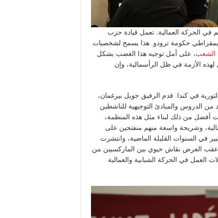
م في الحركة العمالية. تعمل قيادة حزب
لديمقراطي حكومة ترودو. هذا يسمح لشخصيات
ن الشعب
، على أمل توجيه هذا الغضب بشكل
لهذه الأزمة في ظل الرأسمالية، وإن
الثورية في كندا. قدم الرفيق جويل بيرغمان،
Fight”، عرضاً يتضمن العديد من الدروس والمبادئ التوجيهية للناشطين
ت أفضل من ذلك لبناء مثل هذه المنظمة،
لية، وشريحة واسعة منهم منفتحين على
نمت منظمة المقاومة “Fightback” بشكل كبير في السنوات القليلة الماضية، وانتشرت
. أعقب العرض نقاش حيوي بين الماركسيين من
ات العمل في الحركة الشبابية والعمالية