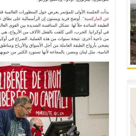
بدأت الجلسة الأولى للمؤتمر بعرض حول المنظورات العالمية ق
عن الماركسية”
. أوضح فريد ويستون إن الرأسمالية على نطاق 
الطبقة السائدة حلاً لها. تشكل المنافسة الشديدة بين القوى العا
في أوكرانيا. الحرب، التي كلفت بالفعل الآلاف من الأرواح، هي ا
من ناحية أخرى: نتيجة سنوات من هذه العملية. الصراع في أوكرا
يضحى بأرواح الطبقة العاملة من أجل الأسواق والأرباح ومناطق ال
النامية، مثل لبنان ومصر، بالمجاعة لأنها تستورد الكثير من حبوبها