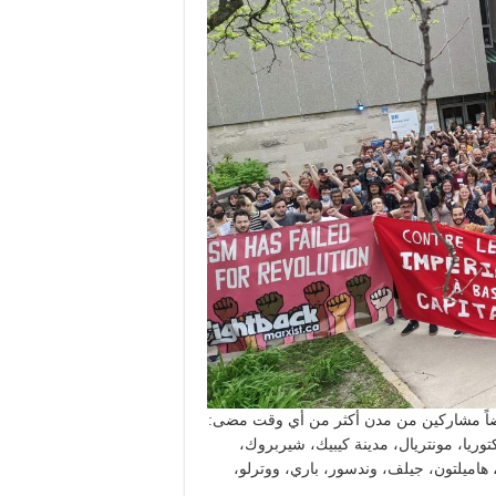
أيضاً مشاركين من مدن أكثر من أي وقت مضى:
كتوريا، مونتريال، مدينة كيبيك، شيربروك،
 هاميلتون، جيلف، وندسور، باري، ووترلو،