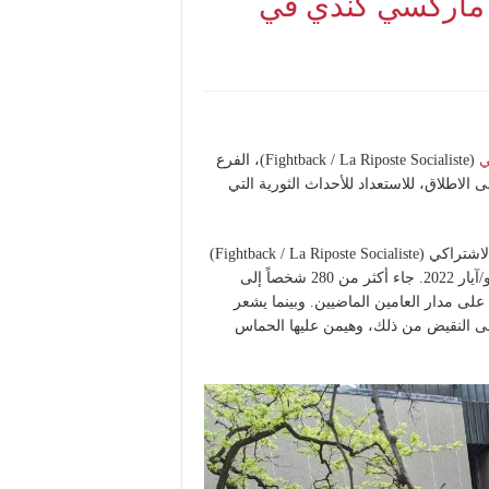
ر ماركسي كندي في
ي
(Fightback / La Riposte Socialiste)، الفرع
بر مؤتمر وطني لها على الاطلاق، للاستعداد للأحداث الثورية التي
عقد الماركسيون الكنديون المنظمون في منظمة المقاومة/الرد الاشتراكي (Fightback / La Riposte Socialiste)
أكبر مؤتمر لهم على الإطلاق في عطلة نهاية الأسبوع في 21 مايو/آيار 2022. جاء أكثر من 280 شخصاً إلى
لى مدار العامين الماضيين. وبينما يشعر
 على النقيض من ذلك، وهيمن عليها الحماس