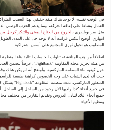
في الوقت نفسه، لا يوجد هناك منفذ حقيقي لهذا الغضب المتراك
العمال بنشاط على إعاقة الحركة، بينما يدعم الحزب الوطني ا
مثل بيير بويليفري
بالخروج من الجناح اليميني والتنكر كرجل م
انتهازي. أوضح أليكس غرانت أنه لا يوجد حل على المدى الطويل 
المطلوب هو تحول ثوري للمجتمع على أسس اشتراكية.
انطلاقاً من هذه المناقشة، تناولت الجلسات التالية بناء المنظمة 
من هيئة تحرير مجلة المقاومة “back
حول كيفية بناء المنظمة الماركسية. وأوضح أنه لم يكن هناك وق
حيث أنه لدى الشباب على وجه الخصوص كراهية طبيعية للرأسما
المنظور الماركسي. 
في جميع أنحاء كندا ولديها الآن وجود من الساحل إلى الساحل
جميع أنحاء البلاد لتبادل الدروس وتقديم التقارير من مختلف مجال
وتنظيم الأحياء.