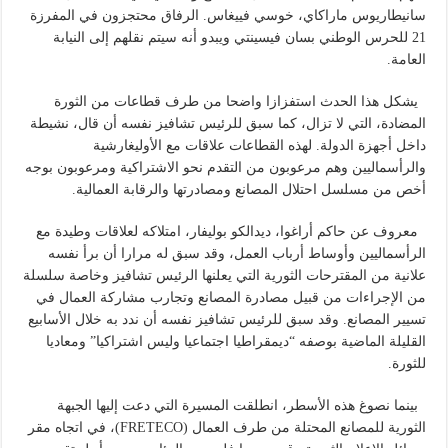
سانيطاريوس ماراكاي، خوسي فييغاس. الرفاق محتجزون في المفرزة
21 للحرس الوطني بسان فيسينتي ويبدو أنه سيتم نقلهم إلى النيابة
العامة.
يشكل هذا الحدث استفزازا واضحا من طرف قطاعات من الثورة
المضادة، التي لا تزال، كما سبق للرئيس تشافيز نفسه أن قال، نشيطة
داخل أجهزة الدولة. لهذه القطاعات علاقات مع الأوليغارشية
والرأسماليين وهم مرعوبون من التقدم نحو الاشتراكية ومرعوبون بوجه
أخص من مسلسل احتلال المصانع ومصادرتها والرقابة العمالية.
معروف عن حاكم أراغوا، ديدالكو بوليفار، امتلاكه لعلاقات وطيدة مع
الرأسماليين وأوساط أرباب العمل، وقد سبق له مرارا أن برأ نفسه
علانية من المقترحات الثورية التي يعلنها الرئيس تشافيز وخاصة سلسلة
من الإجراءات من قبيل مصادرة المصانع وتجارب مشاركة العمال في
تسيير المصانع. وقد سبق للرئيس تشافيز نفسه أن ندد به خلال الأسابيع
القليلة الماضية بوصفه “ديمقراطيا اجتماعيا وليس اشتراكيا” ومعاديا
للثورة.
بينما نصوغ هذه الأسطر، انطلقت المسيرة التي دعت إليها الجبهة
الثورية للمصانع المحتلة من طرف العمال (FRETECO)، في اتجاه مقر