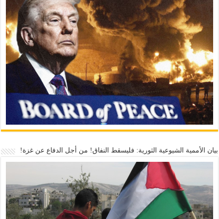
بيان الأممية الشيوعية الثورية: فليسقط النفاق! من أجل الدفاع عن غزة!