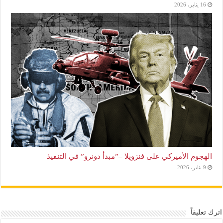
16 يناير، 2026
الهجوم الأميركي على فنزويلا –”مبدأ دونرو” في التنفيذ
9 يناير، 2026
اترك تعليقاً