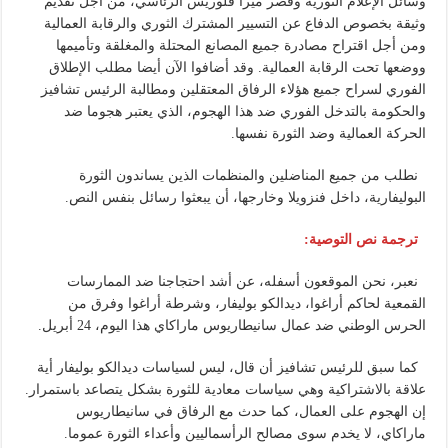
وسائل الإعلام الثورية وقصر ميرا فلوريس الرئاسي، من أجل تقديم
وثيقة بخصوص الدفاع عن التسيير المشترك الثوري والرقابة العمالية
ومن أجل اقتراح مصادرة جميع المصانع المحتلة والمغلقة وتأميمها
ووضعها تحت الرقابة العمالية. وقد أضافوا الآن أيضا مطلب الإطلاق
الفوري لسراح جميع هؤلاء الرفاق المعتقلين ومطالبة الرئيس تشافيز
والحكومة بالتدخل الفوري ضد هذا الهجوم، الذي يعتبر هجوما ضد
الحركة العمالية وضد الثورة نفسها.
نطلب من جميع المناضلين والمنظمات الذين يساندون الثورة
البوليفارية، داخل فنزويلا وخارجها، أن يبعثوا رسائل بنفس النص.
ترجمة نص التوصية:
نعبر، نحن الموقعون أسفله، عن أشد احتجاجنا ضد الممارسات
القمعية لحاكم أراغوا، ديدالكو بوليفار، وشرطة أراغوا وفرق من
الحرس الوطني ضد عمال سانيطاريوس ماراكاي هذا اليوم، 24 أبريل.
كما سبق للرئيس تشافيز أن قال، ليس لسياسات ديدالكو بوليفار أية
علاقة بالاشتراكية وهي سياسات معادية للثورة بشكل يتصاعد باستمرار.
إن الهجوم على العمال، كما حدث مع الرفاق في سانيطاريوس
ماراكاي، لا يخدم سوى مصالح الرأسماليين وأعداء الثورة عموما.