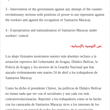
3.- Intervention of the government against any attempt of the counter-
revolutionary sections with positions of power to use repression against
the workers and against the occupation of Sanitarios Maracay.
4.- Expropriation and nationalisation of Sanitarios Maracay under
workers’ control.
نص التوصية بالإسبانية:
Los abajo firmantes mostramos nuestro más absoluto rechazo a la
actuación represiva del Gobernador de Aragua, Didalco Bolívar, la
Policía de Aragua y los sectores de la Guardia Nacional que han
atacado violentamente este martes 24 de abril a los trabajadores de
Sanitarios Maracay
Como ha dicho el presidente Chávez, las polìticas de Didalco Bolívar
no tienen nada que ver con el socialismo y son cada vez más
contrarrevolucionarias. Reprimir a los trabajadores como se ha hecho
con los camaradas de Sanitarios Maracay sirve a los intereses de los
capitalistas y en general de todos los enemigos de la revolución