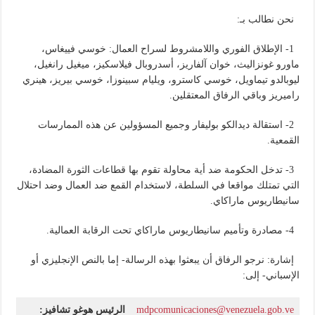
نحن نطالب بـ:
1- الإطلاق الفوري واللامشروط لسراح العمال: خوسي فييغاس،
ماورو غونزاليث، خوان آلفاريز، أسدروبال فيلاسكيز، ميغيل رانغيل،
ليوبالدو تيماويل، خوسي كاسترو، ويليام سبينوزا، خوسي بيريز، هينري
راميريز وباقي الرفاق المعتقلين.
2- استقالة ديدالكو بوليفار وجميع المسؤولين عن هذه الممارسات
القمعية.
3- تدخل الحكومة ضد أية محاولة تقوم بها قطاعات الثورة المضادة،
التي تمتلك مواقعا في السلطة، لاستخدام القمع ضد العمال وضد احتلال
سانيطاريوس ماراكاي.
4- مصادرة وتأميم سانيطاريوس ماراكاي تحت الرقابة العمالية.
إشارة: نرجو الرفاق أن يبعثوا بهذه الرسالة- إما بالنص الإنجليزي أو
الإسباني- إلى:
mdpcomunicaciones@venezuela.gob.ve
الرئيس هوغو تشافيز: