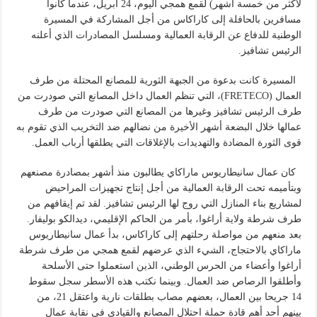
لأكثر من خمسة أشهر) لقمع همجي اليوم، 24 أبريل، عندما كانوا
مسافرين بالحافلة إلى كاراكاس من أجل المشاركة في المسيرة
الوطنية للدفاع عن الرقابة العمالية ومسلسل المصادرات الذي أعلنه
الرئيس تشافيز.
المسيرة كانت بدعوة من الجبهة الثورية للمصانع المحتلة من طرف
العمال (FRETECO)، التي تنظم العمال داخل المصانع التي صودرت من
طرف الرئيس تشافيز وغيرها من المصانع التي صودرت من طرف
عمالها خلال البضعة أشهر الأخيرة من نضالهم ضد التخريب الذي تقوم به
قوى الثورة المضادة والتهديدات بالإغلاقات التي يطلقها أرباب العمل.
كان عمال سانيطاريوس ماراكاي يطالبون منذ أشهر بمصادرة مصنعهم
وبتأميمه تحت الرقابة العمالية من أجل إنتاج تجهيزات المراحيض
لمشاريع بناء المنازل التي روج لها الرئيس تشافيز. لقد تم إيقافهم من
طرف شرطة ولاية أراغوا، بأمر من الحاكم الإقليمي، ديدالكو بوليفار.
بعد منعهم من مواصلة رحلتهم إلى كاراكاس، بدأ عمال سانيطاريوس
ماراكاي بالاحتجاج، الشيء الذي عرضهم لقمع همجي من طرف شرطة
أراغوا وأعضاء من الحرس الوطني، الذين استعملوا حتى الأسلحة
وأطلقوا الرصاص ضد العمال. وبينما نكتب هذه الأسطر سجل سقوط
14 جريحا بين العمال، بعضهم مصاب بطلقات نارية واعتقل 21، من
بينهم أحد أهم قادة حملة احتلال المصانع والقيادي في نقابة عمال