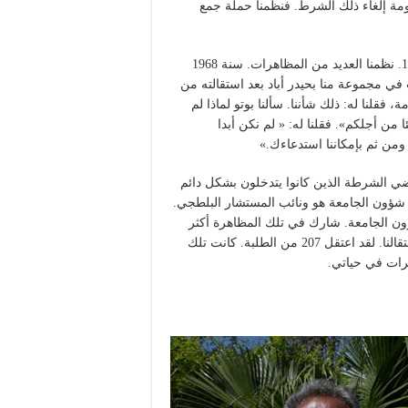
مة إلغاء ذلك الشرط. فنظمنا حملة جمع
لقد كان التحريض الذي قمنا به آنذاك تحضيرا فعليا لأحداث 1968. نظمنا العديد من المظاهرات. سنة 1968
 في مجموعة منا بحيدر أباد بعد استقالته من
قلنا له: ذلك شأننا. سألنا بوتو لماذا لم
من أجلكم». فقلنا له: « لم نكن أبدا
من ثم بإمكاننا استدعاءك.»
ي الشرطة الذين كانوا يتدخلون بشكل دائم
ؤون الجامعة هو ونائب المستشار البلطجي.
ون الجامعة. شارك في تلك المظاهرة أكثر
من 1000 طالب. تم اعتراض طريقنا وتعرضنا لقمع همجي وتم اعتقالنا. لقد اعتقل 207 من الطلبة. كانت تلك
رات في حياتي.