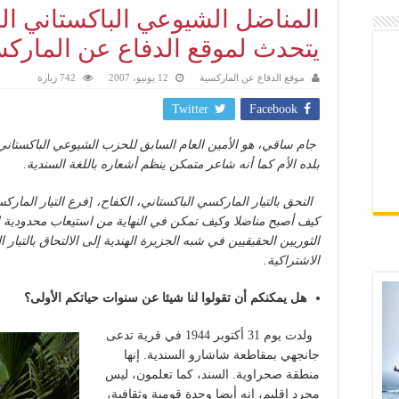
المناضل الشيوعي الباكستاني ا
يتحدث لموقع الدفاع عن الماركس
موقع الدفاع عن الماركسية
12 يونيو، 2007
742 زيارة
Twitter
Facebook
جام ساقي، هو الأمين العام السابق للحزب الشيوعي الباكستاني.
بلده الأم كما أنه شاعر متمكن ينظم أشعاره باللغة السندية.
التحق بالتيار الماركسي الباكستاني، الكفاح، [فرع التيار المار
كيف أصبح مناضلا وكيف تمكن في النهاية من استيعاب محدودية الس
الثوريين الحقيقيين في شبه الجزيرة الهندية إلى الالتحاق بالتيا
الاشتراكية.
هل يمكنكم أن تقولوا لنا شيئا عن سنوات حياتكم الأولى؟
ولدت يوم 31 أكتوبر 1944 في قرية تدعى
جانجهي بمقاطعة شاشارو السندية. إنها
منطقة صحراوية. السند، كما تعلمون، ليس
مجرد إقليم، إنه أيضا وحدة قومية وثقافية،