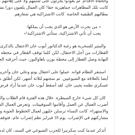
والحفاة الأقدام. لم يعودوا يجرئون على شتمهم ولا على إهانتهم 
كانت تلك المظاهرات جماهيرية حقا! كان العمال يلعبون دورا نش
مطالبهم الطبقية الخاصة. كانت الاشتراكية هي شعارهم.
« من يحرث الأرض هو الذي يجب أن يملكها:
يجب أن تأتي الاشتراكية، ستأتي الاشتراكية!»
والمثير للسخرية هو رغبة الدكتاتور أيوب خان الاحتفال بالذكر
القطارات من أجل الاحتفال، لكن كلما توقف القطار في محطة ما
النهاية وصل القطار إلى محطة بورن باهاوالبور، حيث أحرقته الج
استنفر النظام قواته. عملوا على اعتقال بوتو وعلي خان وآخرين ات
أيضا بالعلاقة مع الشيوعيين. تم سجنهم لثلاثة أشهر، لكن أطلق
عسكري نظمه يحيى خان. لقد أسقط أيوب خان عندما أراد فرض ا
كان كل شيء خارج السيطرة. خلال هذه الفترة قام الطلاب والفل
أضرب العمال عن العمل وأقاموا السوفييتات. وتعرض العمال الذ
والاستهزاء. كانت النساء ترسلن حليهن لعمال الخطوط الجوية 
مشاركتهم في الإضراب. يوم 18 فبراير نظم إضراب عام، فتوقفت البلاد تماما.
أتذكر عندما كنت سكرتيرا للحزب الشيوعي في السند، كان لدي مو