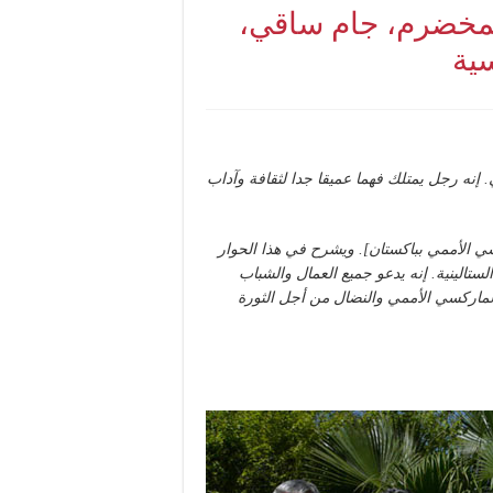
لمخضرم، جام ساقي،
ية
 إنه رجل يمتلك فهما عميقا جدا لثقافة وآداب
كسي الأممي بباكستان]. ويشرح في هذا الحوار
تالينية. إنه يدعو جميع العمال والشباب
ر الماركسي الأممي والنضال من أجل الثورة