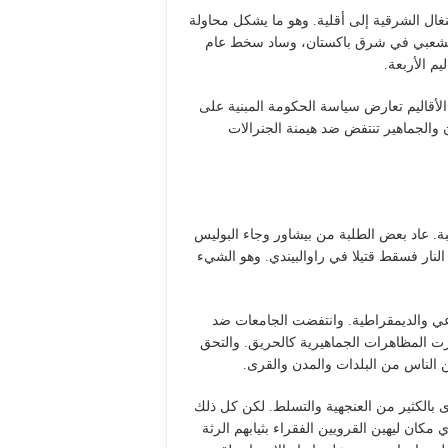
غال الشرقية إلى أقلية. وهو ما يشكل محاولة
الشعبي في شرق باكستان، وساد سخط عام
م الأربعة.
أقاليم تعارض سياسة الحكومة المبنية على
 والجماهير تنتفض ضد هيمنة الجنرالات
ة. عاد بعض الطلبة من بيشاور وجاء البوليس
النار فسقط قتيلا في راوالبيندي. وهو الشيء
ي والديمقراطية. وانتفضت الجامعات ضد
 المظاهرات الجماهيرية كالحريق. والتحق
ين الناس من البلدات والمدن والقرى.
بالكثير من العنجهية والتسلط. لكن كل ذلك
كان ليهين القرويين الفقراء بثيابهم الرثة