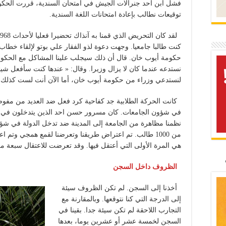
فشل ابن أحد جنرالات الجيش في امتحان السندية، قررت الحكو
توقيعات نطالب بإعادة امتحانات اللغة السندية.
كنت طالبا جامعيا. وجهت دعوة لذو الفقار علي بوتو لإلقاء خطاب
حكومة أيوب خان. قال أن ذلك سيجلب علينا المشاكل مع الحكومة، ف
نستدعه عندما كان لا يزال وزيرا. وقال: « عندها كنت سأفعل شيئا 
لنستدعي وزراء من حكومة أيوب خان، أما الآن أنت لست كذلك و
كانت الحركة الطلابية جد كفاحية كرد فعل ضد العديد من مفوض
في شؤون الجامعات. كان مسرور حسن احد الذين يتدخلون في ش
نظمنا مظاهرة من الجامعة إلى المدينة ضد تدخل الدولة في شؤ
هي المرة الأولى التي أعتقل فيها. وقد تعرضت للاعتقال سبعة م
الظروف داخل السجن
أخذنا إلى السجن. لم تكن الظروف سيئة
إلى الدرجة التي كنا نتوقعها. وبالمقارنة مع
التجارب اللاحقة لم تكن سيئة جدا. بقينا في
السجن لخمسة عشر أو عشرين يوما، بعدها