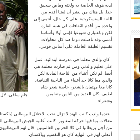
لديه هويته الخاصة به ولغته وماض سحيق
جدا. بل هناك من يعتبر أن لغتنا أقدم من
اللغة السنسكريتية. على كل حال، أنتمي إلى
واحدة من أقدم الثقافات في شبه القارة.
لكن وباعتباري شيوعيا فإنني أولا وأساسا
أممي وقد ناضلت دوما ضد كل محاولات
تقسيم الطبقة العاملة على أساس قومي.
كان والدي معلما في مدرسة ابتدائية. عمل
على تعليم والدتي ومن ثم صارت معلمة هي
أيضا. لم نكن أغنياء من الناحية المادية لكن
والدي معا كانا جد أغنياء من الناحية الثقافية.
كانا معا مهتمان بالشعر، خاصة شعر شاه
لطيف. كان العديد من الناس متعلمين
جام ساقي، لال 
وشعراء.
عندما ولدت كانت الهند لا تزال تحت الاحتلال البريطاني (باكست
نضالات بما فيها حركة المغاوير. كانت أغلبية الجيش البريطاني 
من أجل بريطانيا في كلا الحربين العالميتين. قال لهم البريطاني
أعطي لهم في النهاية كان هو التقسيم وباكستان.