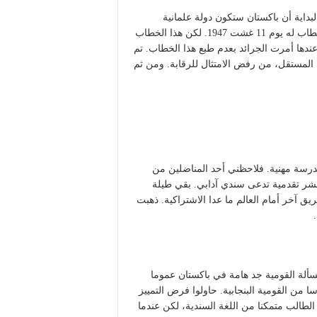
بداية أن باكستان ستكون دولة علمانية
وسيكون الجميع حرا في ممارسة شعائره الدينية. قال هذا في خطاب له يوم 11 غشت 1947. لكن هذا الخطاب
ها أمرت الجرائد بعدم طبع هذا الخطاب. تم
لمستقل، من رفض الامتثال للرقابة. ومن ثم
سنة 1961، ألقيت خطابا في مدرسة مهنية. فلاحظني أحد المناضلين من
شر تقدمية تدعى سندي آدابي. بقي طيلة
ريق آخر أمام العالم ما عدا الاشتراكية. ذهبت
مطلق. المسألة القومية جد هامة في باكستان عموما
من القومية البنجابية. حاولوا فرض التمييز
لطالب متمكنا من اللغة السندية، لكن عندما