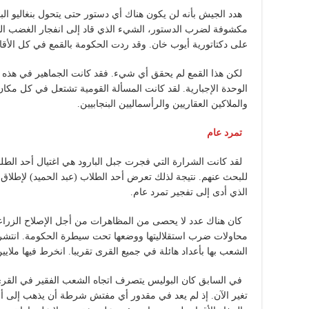
هدد الجيش بأنه لن يكون هناك أي دستور حتى يتحول بنغاليو البن
مكشوفة لضرب الدستور، الشيء الذي قاد إلى انفجار الغضب 
على دكتاتورية أيوب خان. وقد ردت الحكومة بالقمع في كل الأقالي
لكن هذا القمع لم يحقق أي شيء. فقد كانت الجماهير في هذه ال
الوحدة الإجبارية. لقد كانت المسألة القومية تشتعل في كل مكان
والملاكين العقاريين والرأسماليين البنجابيين.
تمرد عام
لقد كانت الشرارة التي فجرت جبل البارود هي اغتيال أحد الطلب
للبحث عنهم. نتيجة لذلك تعرض أحد الطلاب (عبد الحميد) لإطلاق 
الذي أدى إلى تفجير تمرد عام.
كان هناك عدد لا يحصى من المظاهرات من أجل الإصلاح الزراع
محاولات ضرب استقلاليتها ووضعها تحت سيطرة الحكومة. انتشرت
الشعب بها بأعداد هائلة في جميع القرى تقريبا. انخرط فيها ملاي
في السابق كان البوليس يتصرف اتجاه الشعب الفقير في القرى 
تغير الآن. إذ لم يعد في مقدور أي مفتش شرطة أن يذهب إلى أي م