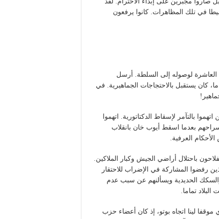
بل صاروا مجبرين على إبداء الاحترام. لقد
يطا في تلك المظاهرات. كانوا يرفعون
ى العاشرة لوصوله إلى السلطة. أرسل
، كان يستقبل بالاحتجاجات الجماهيرية. في
ماهير!
هموا بالتآمر لإسقاط الدكتاتورية. اتهموا
 سراحهم بعدما اسقط أيوب خان بانقلاب
لأحكام العرفية.
احون باحتلال أراضي الجيش وكبار الملاكين.
ين رفضوا المشاركة في الإضراب للاحتقار
والسكك الحديدية ويسألنهم عن سبب عدم
قفا لينا اتجاه بوتو، إذ كان أعضاء حزب