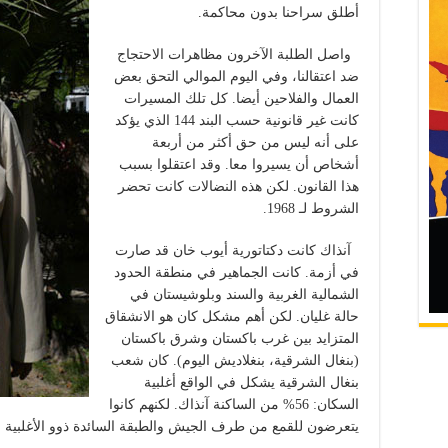
أطلق سراحنا بدون محاكمة.
واصل الطلبة الآخرون مظاهرات الاحتجاج
ضد اعتقالنا، وفي اليوم الموالي التحق بعض
العمال والفلاحين أيضا. كل تلك المسيرات
كانت غير قانونية حسب البند 144 الذي يؤكد
على أنه ليس من حق أكثر من أربعة
أشخاص أن يسيروا معا. وقد اعتقلوا بسبب
هذا القانون. لكن هذه النضالات كانت تحضر
الشروط لـ 1968.
آنذاك كانت دكتاتورية أيوب خان قد صارت
في أزمة. كانت الجماهير في منطقة الحدود
الشمالية الغربية والسند وبلوشيستان في
حالة غليان. لكن أهم مشكل كان هو الانشقاق
المتزايد بين غرب باكستان وشرق باكستان
(بنغال الشرقية، بنغلاديش اليوم). كان شعب
بنغال الشرقية يشكل في الواقع أغلبية
السكان: 56% من الساكنة آنذاك. لكنهم كانوا
يتعرضون للقمع من طرف الجيش والطبقة السائدة ذوو الأغلبية الب