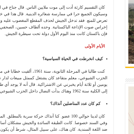
كان التقسيم كارثة أدت إلى موت ملايين الناس. قال جناح في ال
تعرض للمنع. فقد تدخل الجيش لحذف المقطع المغضوب عليه وعند
إخراس صوت الإذاعة الباكستانية. وحده ألطاف حسين، الصحفي ا
فإن باكستان كانت منذ اليوم الأول دولة تحت سيطرة الجيش.
الأيام الأولى
كيف انخرطت في الحياة السياسية؟
كنت طالبا في المرحلة الثانوية، 
الحزب الشيوعي، معلم متقاعد كان يشتغل كممثل مبيعات لدار ن
يومين أو ثلاثة أيام يخبرني عن الاشتراكية. قال أنه لا يوجد أي ط
إلى الكلية سنة 1962 وهناك بدأت النضال داخل الحزب الشيوعي.
كم كان عدد المناضلين آنذاك؟
كان لدينا حوالي 100 عضو. كنا آنذاك حركة سرية بال
وفي السند خصوصا. كانت الطبقة السائدة والجيش مشكلان أساسا 
ضد اللغة السندية. كان هناك، على سبيل المثال، شرط أن يكون ا