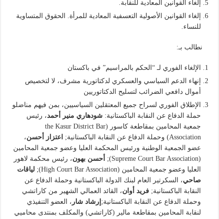
إلغاء القوانين المعادية للنقابة.
إلغاء القوانين الأصولية التعسفية المعادية للمرأة. الحقوق المتساوية
للنساء.
نطالب بـ:
الإلغاء الفوري لـ “الحكم بالمراسيم” في باكستان
إنهاء الدعم السياسي والعسكري لدكتاتورية مشرف، لا لتخصيص
أموال دافعي الضرائب لتسليح الدكتاتوريين
الإطلاق الفوري لسراح جميع المعتقلين السياسيين، بمن فيهم مناضلو
حملة الدفاع عن النقابة الباكستانية:
شودهاري منير أحمد
، رئيس
جمعية المحامين بمقاطعة كاسور (the Kasur District Bar
Association) وحملة الدفاع عن النقابة الباكستانية;
اعتزاز أحسن
،
عضو الجمعية الوطنية ورئيس المحكمة العليا وعضو جمعية المحامين
(Supreme Court Bar Association);
أحسن بهون
، رئيس محكمة لاهور
العليا وعضو جمعية المحامين (High Court Bar Association);
لياقات
صاحي
، السكرتير العام لبنك الدولة الباكستانية وحملة الدفاع عن
النقابة الباكستانية;
فريد أوان
، القائد العمالي الشهير من كاراتشي
وحملة الدفاع عن النقابة الباكستانية;
إرشاد شار
، العضو التنفيذي
لنقابة المحامين بمقاطعة مالير (كاراتشي) والمكلف بمنتدى محاميي