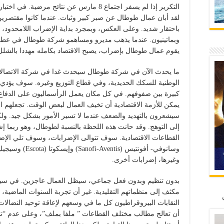
التكرير إذا لم يسفر اجتماع 8 مارس عن نتائج مر
لقد أبان عمال طوطال عن صبر كبير وثبات. عندما كانوا مقتصرين
باحتقار شديد. وعلى العكس، وبمجرد بداية الإضراب اللامحدود،
وبماتينيون. عندما يذهب مديرو ومساهمو شركة طوطال في عطلة،
يقوم عمال طوطال بإضراب، يصبح الاقتصاد بكامله مهددا بالشلل
ما يحدث الآن في شركة طوطال سيحدث غدا في شركة الاتصالات
الوطنية للسكك الحديدية، وفي قطاع التوزيع وغيره. سوف يؤدي 
كبيرة بين صفوفهم. في كل مكان يعمل الرأسماليون على الدفاع 
يمكن للأزمة الاقتصادية أن تخيف العمال لبعض الوقت. تجعلهم ا
سيشعرون بالتهديد والضعف عندما لا تسير الأمور بشكل جيد. ولك
إلى التوهج. وقد حانت هذه اللحظة بالنسبة لطوطال، وهو ربما إش
وغيرها، إضرابات أخرى.
بدون تنظيم وبدون فعل جماعي، سيظل العمال عاجزين. في سيا
مكثف إلى منظماتهم التقليدية. غير أن تجربة السنوات الماضية، 
النقابات البيروقراطيون كل ما في وسعهم لإعاقة توحيد النضالا
أن تعالج مطالب مختلف القطاعات ” ملفا بملف”، وعلى عدم “تسيي