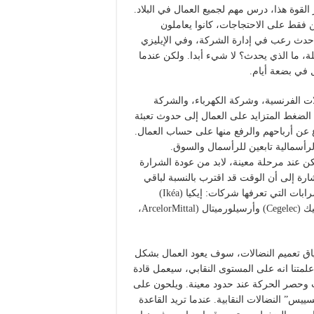
ضية. في اختبار القوة هذا، درس مهم لجميع العمال في البلاد.
 فقط على الاحتجاجات، كانوا يعاملون
 حدث رعب في إدارة الشركة، وفي الإيليزي
 ما الذي يحدث؟ لا شيء أبدا. ولكن عندما
 في بضعة أيام.
 الفرنسية، وشركة الكهرباء، والشركة
الضغط المتزايد على العمال إلى حدوث تعبئة
عن أرباحهم والرفع منها على حساب العمال.
لرأسمالية تابعين للرأسمال والسوق.
ن عند مرحلة معينة، لابد من عودة الشرارة
ارة إلى أن الوقت قد اقترب بالنسبة لباقي
القطاعات الاقتصادية. سوف تتوالى الإضرابات، وسوف تلي الإضرابات التي تعرفها شركات: إيكيا (Ikéa)
وسانوفي- أفونتيس (Sanofi-Aventis) وإيسكوتا (Escota) وسيجيليك (Cegelec) وأرسيلورميتال (ArcelorMittal،
ق تعميم النضالات، سوف يعود العمال بشكل
علمتنا انه على المستوى النقابي، سيعمل قادة
ت وحصر الحركة عند حدود معينة. ويلحون على
س” النضالات النقابية. عندما تريد القاعدة