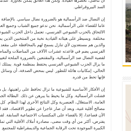
أن تناضل، تحصرها القيادة. ولكن هذا العائق يمكن تجاوزه. عند
السد البيروقراطي.
إن النضال ضد الرأسمالية هو بالضرورة نضال سياسي. بالإضافة ل
عاما للقضاء على الرأسمالية. نحن ندعو جميع الشباب وجميع العم
الالتحاق بالحزب الشيوعي الفرنسي، تعتمل داخل الحزب الشيوعي
مختلفة. ويسيطر على هيئاته القيادية نخبة من المنتخبين الذين يمي
والذين هم مستعدون لأي تنازل يسمح لهم بالمحافظة على مقعد
الفرنسي يضم في قاعدته عشرات الآلاف من المناضلات والمنا
لقضية النضال ضد الرأسمالية، والمقتنعين بالضرورة الملحة لتغيي
ما يزال الحزب الشيوعي الفرنسي يحتفظ بمنظمة قوية. يمتلك 
الحالي، إمكانيات هائلة للتطور. ليس بمحض الصدفة، أن وسائل الإع
فإنها تحط من قدره.
إن الأفكار الأساسية للشيوعية ما تزال تحافظ على راهنيتها، بل
فشلت الرأسمالية. وكل ما يحيط بنا يبرهن عن ذلك. البطالة الج
العامة، الاستغلال، العنصرية وكل النتائج الأخرى لهذا النظام. كل
مصالح أقلية غنية، وبعد أن صار عاجزا عن تطوير الاقتصاد، فقد 
الآن فصاعدا، إلا بالقضاء على المكتسبات الاجتماعية السابقة. لق
يفترض، أكثر من أي وقت مضى، مصادرة أملاك الأقلية التي تملك
الكبيرة الموجودة تحت الرقابة الجماعية والديمقراطية للمجتمع. إن