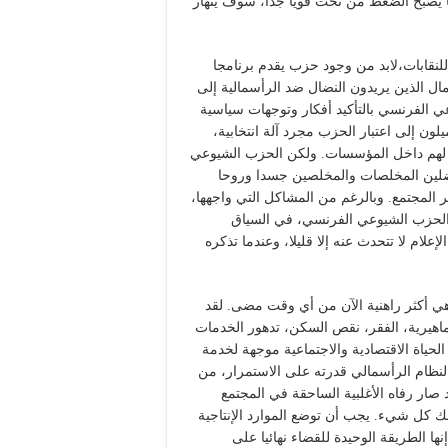
ما يصبح الضغط من تحت قويا جدا، سوف ينهار
لنقابات،لابد من وجود حزب يقدم برنامجا
ال الذين يريدون النضال ضد الرأسمالية إلى
 الفرنسي بالتأكيد أفكار وتوجهات سياسية
لون إلى اعتبار الحزب مجرد آلة انتخابية،
 لهم داخل المؤسسات. ولكن الحزب الشيوعي
ضلين المخلصات والمخلصين جسدا وروحا
ر المجتمع. وبالرغم من المشاكل التي واجهها،
الحزب الشيوعي الفرنسي، في السياق
لام لا تتحدث عنه إلا قليلا، وعندما تذكره
 هي أكثر راهنية الآن من أي وقت مضى. لقد
ماهيرية، الفقر، نقص السكن، تدهور الخدمات
 الحياة الاقتصادية والاجتماعية موجهة لخدمة
النظام الرأسمالي قدرته على الاستمرار، من
د صار رفاه الأغلبية الساحقة في المجتمع
 كل شيء. يجب أن توضع الموارد الإنتاجية
ها الطريقة الوحيدة للقضاء نهائيا على