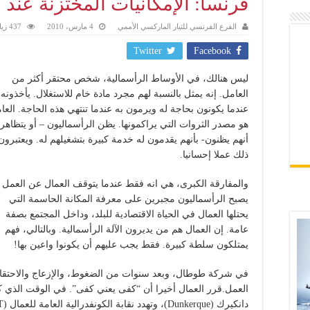
فرنسا: الإمكانيات المختزنة عند ا
الفرع الفرنسي للتيار الماركسي الأممي
4 مارس، 2010
437 زيارة
Twitter
Facebook
ليس هنالك، في الأوساط الرأسمالية، شخص محتقر أكثر من
العامل. إنه يمثل بالنسبة لهم مجرد مادة خام للاستغلال. يأخذونه
عندما يكونون بحاجة له ويرمون به عندما تنتهي هذه الحاجة. العا
هو مصدر الثروات التي يراكمونها. يظن الرأسماليون – أو يتظاهر
أنهم يظنون- بأنهم يقدمون له خدمة كبيرة بتشغيلهم له. ويعتبرون
ذلك عملا إحسانيا.
والمفارقة الكبرى، هي انه فقط عندما يتوقف العمال عن العمل
يصبح الرأسماليون مجبرين على معرفة المكانة الحاسمة التي
يحتلها العمال في الحياة الاقتصادية للبلد، وداخل المجتمع بصفة
عامة. إن العمال هم من يديرون الآلة الرأسمالية. وبالتالي، فهم
يمتلكون سلطة كبيرة. فقط يجب عليهم أن يكونوا واعين بها!
في شركة طوطال، وبعد سنوات من الضغوط، والإزعاج والاحتقار، 
العمل.قرر العمال أخيرا أن “كفى يعني كفى”. في الوقت الذي 