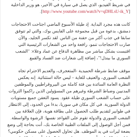
في شريط الفيديو، الذي يصل في سيارة في الأخير، هو وزير الداخلية
].
http://www.youtube.com/watch?v=qDHLsU-ik_Y
[
كانت هذه مجرد البداية. إذ طيلة الأسبوع الماضي اجتاحت الاحتجاجات
دمشق، بدعوة من قبل مجموعة على الفايس بوك، والتي لم تتوفق
سابقا في جذب أكثر من حفنة من الناس. لقد تكسر الجليد، والآن
صارت الاحتجاجات تنمو، رافعة واحد من الشعارات الرئيسية التي
اقتبست بشكل مباشر من مظاهرة الدفاع عن عماد وعلاء: “الشعب
السوري ما بينذل!”، إضافة إلى شعارات ضد الفساد والقمع.
موقف ضابط شرطة الحميدية -المتعجرف، والعديم الاحترام تجاه
الشعب السوري، والعنيف للغاية – ليس حالة استثنائية. إنه يعكس
النظرة العامة السائدة بين فئة كاملة من البيروقراطيين والموظفين
المدنيين وضباط الشرطة وغيرهم من المسؤولين الذين راكموا الثروات
على حساب الشعب السوري طيلة عقود. يسود التعفن جميع مستويات
الدولة السورية. في كل مكان في سوريا، بدءا من الحدود، إلى الانتظار
في طوابير لتقديم طلب الحصول على بطاقة هوية، فإن العلاقة بين
الشعب السوري والدولة تقوم على القواعد نفسها: الرشوة والواسطة.
فمن أجل الوصول إلى الملفات الطبية الخاصة بك، أنت بحاجة إلى وضع
بضعة ليرات في يد الموظف. هل تحاول الحصول على مسكن حكومي؟