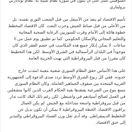
السوفيتي عمل على أن يكون في سوريا نظام شبيه به: نظام بونابارتي
بروليتاري.
تأميم الاقتصاد لم ينفذ من الأسفل من قبل الشعب الثوري نفسه، بل
من الأعلى من قبل ضباط الجيش وحزب البعث. كان الاقتصاد المخطط
خطوة هائلة إلى الأمام وفرت للسوريين الرعاية الصحية المجانية
والتعليم المجاني والإسكان الحكومي. كما تم تطبيق يوم عمل من 6
ساعات. لا يمكن إنكار جميع هذه المكاسب في خضم الفقر الذي كان
موجوداً في البلدان الرأسمالية في الشرق الأوسط. لكن هذا التخطيط
كان مقررا من قبل البيروقراطية التي نهبت الخزينة العامة.
على هذا الأساس حقق النظام السوري شعبية معينة امتدت خارج
حدوده. ففي كل ربوع الشرق الأوسط تردد صدى الدعوة إلى الجمهورية
العربية المتحدة بين صفوف الجماهير العاملة، وكان النظام السوري
يتمتع بنوع من الشرعية يفتقدها بقية الحكام العرب الذين كانوا منشغلين
في العمل لصالح أسيادهم في واشنطن. لكن رغم ذلك البلاد كانت تدار
من قبل بيروقراطية واسعة متداخلة مع الجيش. لم يكن العمال
يراقبون الاقتصاد. الخطة البيروقراطية لا يمكن أن تكون بديل عن
التخطيط الديمقراطي. وقد أدى ثقل وزن الفساد البيروقراطي والتبذير
إلى خنق الاقتصاد.