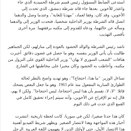
استدعى الضابط المسؤول رئيس قسم شرطة الحميدية الذي جاء
واعتذر للأخوين. بعدها جاء قائد شرطة دمشق، الذي تحدث إلى
الأخوين، وقد كان، وفقا لعماد، “مهذبا للغاية”، وعندما وصل والدهما
اتصل قائد الشرطة بوزير الداخلية شخصيا، فتحدث الوزير إلى والدهما
وسأله عن حالتهما، ودعاه للقدوم إلى مكتبه برفقتهما. مرة أخرى
بأقصى التهذيب.
ناشد رئيس الشرطة والوالد الحشود بالعودة إلى منازلهم، لكن الجماهير
طالبت بأن يأتي الوزير بنفسه. وهو ما حصل في غضون دقائق. أجبرت
هتافات “الشعب السوري لا يهان!” وزير الداخلية القوي على النزول من
مكتبه، وأحاطت به الحشود وكان مجبرا على مخاطبتها في الشارع.
تساءل الوزير: “ما هذا، احتجاج؟”، وهو تهديد واضح بالنظر لحالة
الطوارئ السارية المفعول منذ عام 1963. وهو ما جعل البعض يضحك
قائلا: “لا، لا، نقسم بأن هذا ليس احتجاجا، ليس احتجاجا”. ولكن لا يهم،
قال إنه تم الإفراج عن الأخوين، وأنه سيتم إجراء تحقيق كامل في
القمع الذي حدث في ذلك اليوم.
كان هذا حدثا صغيرا، لكن في سوريا، كانت لحظة تاريخية. انتشرت
أخبار هذه المواجهة وهذا لانتصار الصغير. ويظهر شريط الفيديو أهمية
هذا الانتصار الأول، حتى لأولئك الذين لا يفهمون اللغة العربية. الرجل