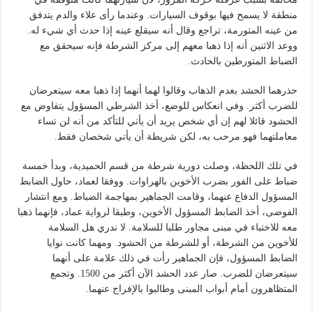
منطقة لا يسمح فيها بوقوف السيارات. وعندما رأى علاء والدم يتدفق
من عينه المتورمة، تراجع وقال أنه سيقلع عينه إذا حدث أي شيء له.
ووعد الاثنين أنه إذا ذهبا معهم إلى مركز الشرطة فإنه سيحقق مع
الضباط المتورطين بالحادث.
حذرهما الحشد بعدم الذهاب وقالوا لهما أنهما إذا ذهبا معه سيتعرضان
للضرب أكثر. وفي انعكاس للوضع، أخذ الشرطي المسؤول يتفاوض مع
الحشود قائلا لهم إن أي شخص يريد أن يأتي للتأكد من أنه لن تساء
معاملتهما فهو مرحب به، لكن شريطة أن يأتي شخصان فقط.
في تلك اللحظة، وصلت دورية شرطة من قسم الحميدية، وبدأ خمسة
ضباط على الفور بضرب الأخوين بالهراوات. ووفقا لعماد، حاول الضابط
المسؤول الدفاع عنهما، وقامت الجماهير بمهاجمة الضباط. ومع انتشار
الفوضى، أخذ الضابط المسؤول الأخوين، وطبقا لرواية عماد، فإنهما ذهبا
معه للاختباء في مبنى مجاور طلبا للسلامة. لا ندري هل السلامة
للأخوين من الشرطة، أو للشرطة من الحشود. ومهما كانت نوايا
الضابط المسؤول، فإن الجماهير رأت في ذلك علامة على أنهما
سيتعرضان للضرب. صار عدد الحشد الآن أكثر من 1500. وتجمع
المتظاهرون أمام أبواب المبنى وطالبوا بالإفراج عنهما.