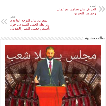
السابق
العراق: بيان تضامن مع عمال
وجماهير البحرين
التالي
المغرب: بيان التوجه القاعدي
ورابطة العمل الشيوعي حول
تأسيس فصيل اليسار التقدمي
مقالات مشابهة