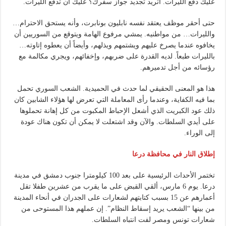
عليك دفع الليرات. أتريد تجديد جواز سفرك؟ عليك أن تدفع الليرات.
حتى أحقر موظف يعتقد نفسه نابليون بونابرت، وأنه يستحق الاحترام…
والليرات… من مواطنيه. يمشي مرفوع الهامة ويتوقع من السوريين أن
يخافوه عندما يصرخ عليهم ويشتمهم ويذلهم، وأيضاً أن يعطوه إتاوته…
بالليرات طبعاً. لديه القدرة على ضربهم، وإخفائهم، ويجري مكالمة مع
رؤسائه من أجل تدميرهم.
هذا هو المعنى الحقيقي لما حدث في الحميدية. الشعب السوري تحمل
بما فيه الكفاية، وعندما رأى المعاملة التي تعرض لها هؤلاء الشابين كان
ذلك عود الكبريت الذي أشعل الإحباط المكبوت من كل إهانة تحملوها
على أيدي السلطات. والآن وقد اشتعلت لا يمكن أن تكون هناك عودة
إلى الوراء.
إطلاق النار في محافظة درعا
تختمر الأحداث الرئيسية على بعد 100 كيلومترا جنوب دمشق في مدينة
درعا. يوم 6 مارس، ألقي القبض على ما يقرب من عشرين طفلا تقل
أعمارهم عن 15 بسبب كتابتهم لشعارات على الجدران في أنحاء المدينة
من بينها “الشعب يريد إسقاط النظام”. إن عملهم هذا المستوحى من
شعارات تونس ومصر لفت انتباه السلطات.