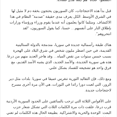
قبل بدأ هذه الاحتجاجات، كان السوريون يحتجون بخفة دم لا مثيل لها
في الشرق الأوسط. الكل يعرف مدى حقيقة “صدمة” النظام في هذا
الاكتشاف. ومثلما كانوا يعلمون أنه عندما يقوم وزراء ورؤساء وزارات
بإطلاق النار على أنفسهم… حسنا، كما يقول السوريون، “لقد
انتحروهم”.
هناك طبقة رأسمالية جديدة في سوريا، مندمجة بالدولة الستالينية
القديمة، في حين اضطر مليون شخص في شرق البلاد على الهجرة
بسبب خمس سنوات من نقص المياه… وقد هاجر العديد منهم من درعا.
هذه هي سورية الجديدة، والأسد الجديد، الذي يشبه الأسد القديم، مع
فرق واحد هو تشجيعه للفساد بشكل علني.
ومع ذلك، فإن التقاليد الثورية تنغرس عميقا في سوريا. بلدات مثل دير
الزور، التي لعبت دورا رائدا في الثورات، هي الآن مرة أخرى مسرح
لاحتجاجات جديدة.
على الأقواس الثلاثة التي ترحب بالسائقين على الحدود السورية الأردنية
قرب درعا، علقت ذات مرة الكلمات الثلاث التي تشكل شعار حزب
البعث: الوحدة والحرية والاشتراكية. بطبيعة الحال هذه الكلمات لم تعني