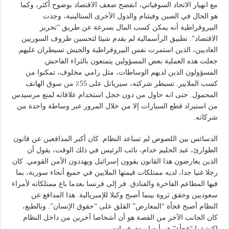
مع انهيار الاتحاد السوفياتي، انفضح ضعف الاقتصاد بوضوح أكثر، وكما
هو الحال في الصين وفيتنام والدول الأخرى الستالينية، وجدت
البيروقراطية أنه يمكن كسب المال بسرعة عن طريق “تحرير
الاقتصاد”. تطبيق الرأسمالية لم يقدم شيئا لتحسين ظروف السوريين
العاديين، الذين استمرت نفس البيروقراطية والجيش تسيطران عليهم.
جعلت هذه العملية بعض المسؤولين يتمتعون بالثراء الفاحش.
المسؤولون الذين لديهم الوساطات، مثل رامي مخلوف، تمكنوا من
كسب الملايير. تسيطر شركته، سيرياتل على 55٪ من سوق الهاتف
المحمول. حتى انه حاول من دون خجل استخدام علاقاته لمنع مرسيدس
من استيراد قطع السيارات إلا من خلال المرور عبر وساطة واحدة من
شركاته.
الدسائس بين اللصوص لم تساعد النظام. كان أكبر المدافعين عن قانون
الطوارئ، عبد الحليم خدام، نائب الرئيس في ذلك الوقت، يقول أن
الذين يعارضون هذا القانون يقوون إسرائيل ويهددون الأمن القومي. كان
رجلا غنيا جدا، لديه ممتلكات قيمتها الملايين في جميع أنحاء سورية، بما
فيها المطاعم الفاخرة والفنادق. فر إلى فرنسا بعدما باع ممتلكاته لأمراء
سعوديين وحقق ثروة بينما أصبح وكيلا للإمبريالية. هذا المدافع عن
النظام أصبح فجأة “المعارض” القلق على “حقوق الإنسان”. وبالطبع،
كان الجانب الآخر من القصة هو أن أشخاصا آخرين من داخل النظام
اكتشفوا “فجأة” هم أيضا مدى فساده.