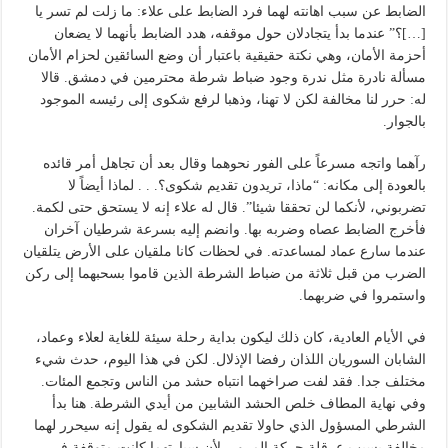
الضابط عن سبب اهانته لهما فرد الضابط على علاء: ما زلت لم تسر يا
[…]؟” عندما بدأ يتجادلان حول موقفه، هدد الضابط بأنهما لا يضعان
أحزمة الأمان، وهي نكتة حقيقية باعتبار أن وضع السائقين لحزام الأمان
مسألة نادرة مثل ندرة وجود ضباط شرطة محترمين في دمشق. قالا
له: حرر لنا مخالفة لكن لا تهنا، وذهبا لرفع شكوى إلى رئيسه الموجود
بالجوار.
رآهما واتجه مسرعاً على الفور نحوهما وقال بعد أن تجاهل أمر قائده
بالعودة إلى مكانه: “ماذا، تريدون تقديم شكوى؟. . . لماذا أيضاً لا
تضربوني، لأنكما لن تحققا شيئا”. قال له علاء إنه لا يستحق حتى لكمة.
فأخرج الضابط عصاه وضربه بها. وانضم إليه بسرعة شرطيان آخران
عندما سارع عماد لمساعدته. في لحظات كانا ملقيان على الأرض يتلقيان
الضرب من قبل ثلاثة من ضباط الشرطة الذين قاموا بسحبهما إلى ركن
واستمروا في ضربهما.
في الأيام العادية، كان ذلك ليكون بداية رحلة سيئة للغاية لعلاء وعماد،
الشابان السوريان اللذان رفضا الإذلال. لكن في هذا اليوم، حدث شيء
مختلف جدا. فقد لفت صراخهما انتباه حشد من الناس وتجمع المئات.
وفي نهاية المطاف خلص الحشد الشابين من أيدي الشرطة. هنا بدأ
الشرطي المسؤول الذي حاولا تقديم الشكوى له يقول إنه سيحرر لهما
مخالفة بسبب عرقلة حركة المرور، لأن سيارتهما كانت متوقفة في