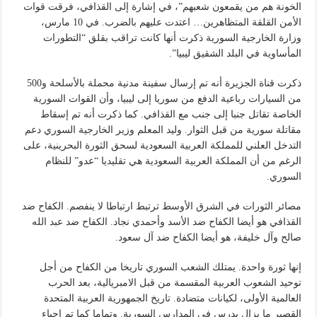
الخونة هم من يقمعون شعبهم”، في إشارة إلى القذافي، فرقت قوات
الأمن القلقة المتظاهرين… اعتدت عليهم بالضرب. في 10 مارس،
وزارة الخارجية السورية ذكرت أنها كانت تراقب بقلق “التطورات
المأساوية في البلد الشقيق ليبيا”.
ذكرت قناة الجزيرة أنه تم إرسال سفينة مدنية محملة بالأسلحة و500
من السيارات رباعية الدفع من سوريا إلى ليبيا، وأن القوات السورية
الخاصة تقاتل جنبا إلى جنب مع القذافي. كما ذكرت أنه تم إسقاط
مقاتلة سورية من قبل الثوار. وليد المعلم وزير الخارجية السوري دعم
التدخل العلني للمملكة العربية السعودية لسحق الثورة البحرينية، على
الرغم من أن المملكة العربية السعودية هي تقليديا “عدو” للنظام
السوري.
مصائر الثورات في الشرق الأوسط ترتبط ارتباطا لا ينفصم. الكفاح ضد
القذافي هو أيضا الكفاح ضد الأسد وأحمدي نجاد. الكفاح ضد عبد الله
صالح وآل خليفة، هو أيضا الكفاح ضد آل سعود.
إنها ثورة واحدة. يمتلك الشعب السوري تاريخا من الكفاح من أجل
توحيد الشعوب العربية المقسمة من قبل الامبريالية، بعد الحرب
العالمية الأولى، لكيانات متضادة. تاريخ الجمهورية العربية المتحدة
القصير ما يزال يدرس في المدارس السورية. وتماما كما تم إحياء