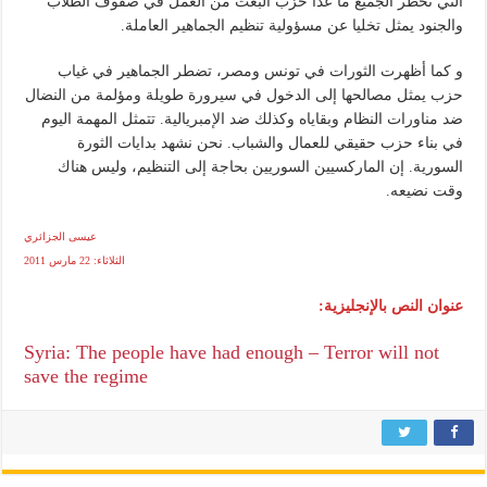
التي تحظر الجميع ما عدا حزب البعث من العمل في صفوف الطلاب
والجنود يمثل تخليا عن مسؤولية تنظيم الجماهير العاملة.
و كما أظهرت الثورات في تونس ومصر، تضطر الجماهير في غياب
حزب يمثل مصالحها إلى الدخول في سيرورة طويلة ومؤلمة من النضال
ضد مناورات النظام وبقاياه وكذلك ضد الإمبريالية. تتمثل المهمة اليوم
في بناء حزب حقيقي للعمال والشباب. نحن نشهد بدايات الثورة
السورية. إن الماركسيين السوريين بحاجة إلى التنظيم، وليس هناك
وقت نضيعه.
عيسى الجزائري
الثلاثاء: 22 مارس 2011
عنوان النص بالإنجليزية:
Syria: The people have had enough – Terror will not
save the regime