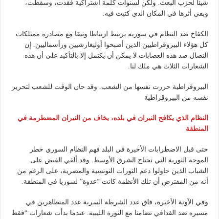
شيئا لحزب البعث. ولكن لسنوات كلمة اشتراكية فقدت، وسقطت،
وبقي أثرها في المكان الذي كتبت فيه.
الكفاح ضد النظام في سورية يرتبط ارتباطا وثيقا مع مصادرة ممتلكات
كل هؤلاء البيروقراطيين الذين أصبحوا أوليغارشيين ورأسماليين. إن
النضال ضد هذه العصابات لا يمكن أن يكتمل إلا بالتأكيد على أن هذه
الشعارات الثلاث هي ملك لنا.
البيروقراطية حررت نفسها من الشعب. وقد حان الوقت للشعب لتحرير
نفسه من البيروقراطية
النظام الذي يكافح النيران في بلده، يخاف من النيران المضطرمة في
المنطقة
حتى قبل الاضطرابات الأخيرة في البلد فهم النظام السوري خطر
الموجة الثورية التي تجتاح الشرق الأوسط. وقد ألقي القبض على
الشباب الذين حاولوا دعم الثورات التونسية والمصرية، على الرغم من
أنه من المفترض أن تلك الأنظمة كانت “عدوة” لسوريا في المنطقة.
وفي الآونة الأخيرة، فاق عدد الشرطة السرية عدد المتظاهرين في
مسيره ضد القدافي تضامنا مع الثورة الليبية. عندما بدأت شعارات “فقط