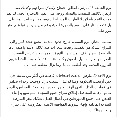
يوم الجمعة 18 مارس، انطلق احتجاج لإطلاق سراحهم وكذلك ضد
ارتفاع تكاليف المعيشة والفساد ووجه على الفور بالذخيرة الحية. لم تقم
قوات القمع بإطلاق لا الغازات المسيلة للدموع، ولا الرصاص المطاطي،
بل فتحت النار على الفور بالذخيرة الحية بدعم من جنود جاءوا على متن
مروحيات.
نظمت الجنازة يوم السبت، خارج حدود المدينة. تجمع حشد كبير وكان
المزاج السائد هو الغضب. رفعت شعارات ضد عائلة الأسد واصفة إياها
بالفاسدة. صرخ آلاف المشيعين “الثورة”! ومن جديد تعرض الشعب
للضرب والغاز المسيل للدموع وكانت هناك اعتقالات. وجد المتظاهرون
الفارون المدينة وقد أغلقت تماما. وما تزال مغلقة حتى الآن.
يوم الأحد 20 مارس اندلعت احتجاجات غاضبة في أكثر من مدينة. في
حين أرسلت الحكومة وفدا للاعتذار لشعب درعا ووعدت بإجراء تحقيق
في عمليات القتل. التقى الوفد بعض “وجوه المعارضة” المحليين، الذين
طالبوا بإقالة المحافظ، إطلاق سراح جميع السجناء السياسيين، إلقاء
القبض على جميع المتورطين في أعمال القتل، تفكيك مقر الشرطة
السرية المحلية وإنهاء شروط الموافقة الأمنية المفروضة على شراء
وبيع الممتلكات.