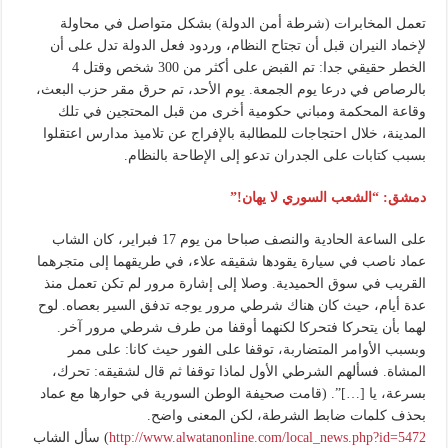
تعمل المخابرات (شرطة أمن الدولة) بشكل متواصل في محاولة
لإخماد النيران قبل أن تجتاح النظام، وردود فعل الدولة تدل على أن
الخطر حقيقي جدا: تم القبض على أكثر من 300 شخص وقتل 4
بالرصاص في درعا يوم الجمعة. يوم الأحد، تم حرق مقر حزب البعث،
وقاعة المحكمة ومباني حكومية أخرى من قبل المحتجين في تلك
المدينة، خلال احتجاجات للمطالبة بالإفراج عن تلاميذ مدارس اعتقلوا
بسبب كتابات على الجدران تدعو إلى الإطاحة بالنظام.
دمشق: “الشعب السوري لا يهان!”
على الساعة الحادية والنصف صباحا من يوم 17 فبراير، كان الشاب
عماد ناصب في سيارة يقودها شقيقه علاء، في طريقهما إلى متجرهما
القريب في سوق الحميدية. وصلا إلى إشارة مرور لم تكن تعمل منذ
عدة أيام، حيث كان هناك شرطي مرور يوجه تدفق السير بعصاه. لوح
لهما بأن يتحركا فتحركا لكنهما أوقفا من طرف شرطي مرور آخر.
وبسبب الأوامر المتضاربة، توقفا على الفور حيث كانا: على ممر
المشاة. فسألهم الشرطي الأول لماذا توقفا ثم قال لشقيقه: تحرك،
بسرعة، يا […]”. (قامت صحيفة الوطن السورية في حوارها مع عماد
بحذف كلمات ضابط الشرطة، لكن المعنى واضح.
http://www.alwatanonline.com/local_news.php?id=5472
) سأل الشاب