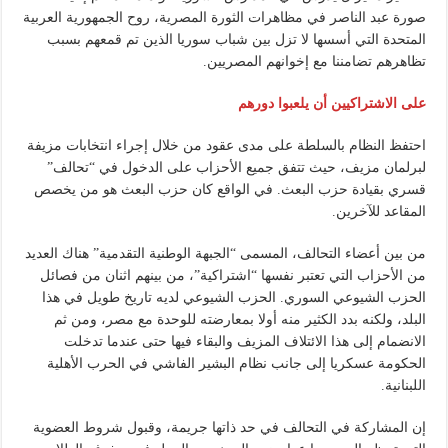
صورة عبد الناصر في مظاهرات الثورة المصرية، روح الجمهورية العربية
المتحدة التي أسسها لا تزل بين شباب سوريا الذين تم قمعهم بسبب
تظاهرهم تضامننا مع إخوانهم المصريين.
على الاشتراكيين أن يلعبوا دورهم
احتفظ النظام بالسلطة على مدى عقود من خلال إجراء انتخابات مزيفة
لبرلمان مزيف، حيث تتفق جميع الأحزاب على الدخول في “تحالف”
قسري بقيادة حزب البعث. في الواقع كان حزب البعث هو من يخصص
المقاعد للآخرين.
من بين أعضاء التحالف، المسمى “الجبهة الوطنية التقدمية” هناك العديد
من الأحزاب التي تعتبر نفسها “اشتراكية”، من بينهم اثنان من فصائل
الحزب الشيوعي السوري. الحزب الشيوعي لديه تاريخ طويل في هذا
البلد، ولكنه بدد الكثير منه أولا بمعارضته للوحدة مع مصر، ومن ثم
الانضمام إلى هذا الائتلاف المزيف والبقاء فيها حتى عندما تدخلت
الحكومة عسكريا إلى جانب نظام البشير الفاشي في الحرب الأهلية
اللبنانية.
إن المشاركة في التحالف في حد ذاتها جريمة، وقبول شروط العضوية