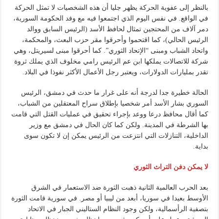
بالنظر إلى عفوية الحركة يظهر جليا أن هذه الشخصيات لا تمثل الحركة
في الواقع. في نفس اليوم الذي اجتمعوا فيه مع وفد الحكومة السورية،
دمر آلاف من المحتجين تمثال لحافظ الأسد (الرئيس السابق ووالد
الرئيس الحالي)، كما اقتحموا وأحرقوا مقر حزب البعث، والمحكمة،
واتحاد الشباب ومبنى “الإتحاد الثوري”. كما أحرقوا مبنى لسيريتل، وهي
شركة للاتصالات يملكها ابن عم الرئيس رامي مخلوف الذي يملك ثروة
تقدر بمليارات الدولارات، ويعتبر رجل الأعمال الأكثر نفوذا في البلاد.
الحالة خطيرة جدا لدرجة أنه على غرار ما حدث في دمشق، الرئيس
السوري بشار الأسد أمر شخصيا بإطلاق سراح المعتقلين من الشباب،
كما أقال محافظ درعا ووعد بإجراء تحقيق في عمليات القتل التي قامت
بها الشرطة في المدينة. ولكن كما كان الحال في دمشق مع وزير
الداخلية، التنازلات التي انتزعت من الرئيس يمكن إن لا تكون سوى
بداية.
لا يمكن دفن التراث الثوري
بعد الحرب العالمية الثانية ذهبت الثورة ضد الاستعمار في الشرق
الأوسط بعيدا في سوريا، أبعد من ليبيا أو مصر. في سورية قامت الثورة
بتصفية الرأسمالية، ولكن وجود النظام الستاليني الجبار في الاتحاد