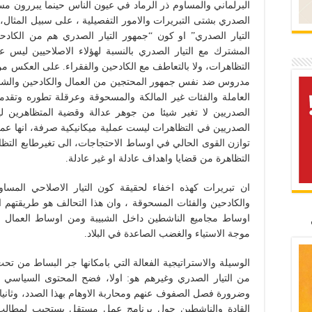
البرلماني والمساوم ذر الرماد في عيون الناس حينما يبررون مسا
الصدري بشتى التبريرات والامور التفصيلية ، على سبيل المثال
التيار الصدري” او كون “جمهور التيار الصدري هم من الكادحي
المشترك مع التيار الصدري بالنسبة لهؤلاء الاصلاحيين ليس ع
التظاهرات، ولا بالتعاطف مع الكادحين والفقراء. على العكس 
مدروس ضد نفس جمهور المحتجين من العمال والكادحين والشبيبة
العاملة والفئات غير المالكة والمسحوقة وعرقلة تطوره وتقدم
الصدريين لا تغير شيئا من جوهر عدالة وقضية المتظاهري
الصدريين في التظاهرات ليست عملية ميكانيكية صرفة، انها
توازن القوى الحالي في اوساط الاحتجاجات، الى تغيرطابع التظ
التظاهرة من قضايا واهداف عادلة او غير عادلة.
ان تبريرات كهذه اخفاء لحقيقة كون التيار الاصلاحي المسا
والكادحين والفئات المسحوقة ، وان هذا التحالف هو طريقتهم ال
اوساط مجاميع الناشطين داخل الشبيبة ومن اوساط العمال و
موجة الاستياء والغضب الصاعدة في البلاد.
الوسيلة والاستراتيجية الفعالة التي بامكانها جر البساط من تحت
من التيار الصدري وغيرهم هو: اولا، فضح المحتوى السياسي لهذ
وضرورة فصل الصفوف عنهم ومحاربة الاوهام بهذا الصدد، وثانيا،
القادة والناشطين حول برنامج عمل مستقل يستجيب لمطالب و