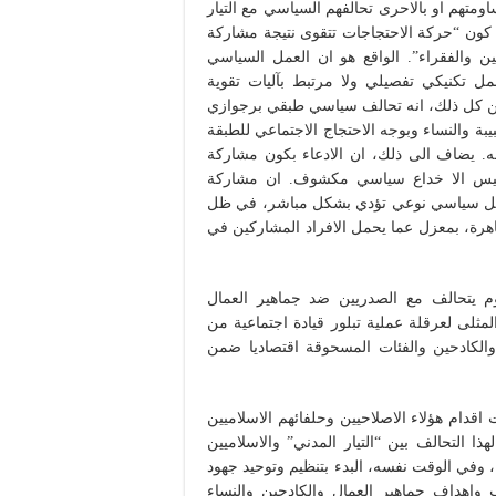
ومتهم او بالاحرى تحالفهم السياسي مع التيار
، كون “حركة الاحتجاجات تتقوى نتيجة مشاركة
ن والفقراء”. الواقع هو ان العمل السياسي
مل تكنيكي تفصيلي ولا مرتبط بآليات تقوية
من كل ذلك، انه تحالف سياسي طبقي برجوازي
 والنساء وبوجه الاحتجاج الاجتماعي للطبقة
ه. يضاف الى ذلك، ان الادعاء بكون مشاركة
ن ليس الا خداع سياسي مكشوف. ان مشاركة
 عمل سياسي نوعي تؤدي بشكل مباشر، في ظل
اهرة، بمعزل عما يحمل الافراد المشاركين في
وم يتحالف مع الصدريين ضد جماهير العمال
مثلى لعرقلة عملية تبلور قيادة اجتماعية من
الكادحين والفئات المسحوقة اقتصاديا ضمن
 اقدام هؤلاء الاصلاحيين وحلفائهم الاسلاميين
ا التحالف بين “التيار المدني” والاسلاميين
 وفي الوقت نفسه، البدء بتنظيم وتوحيد جهود
اهداف جماهير العمال والكادحين والنساء