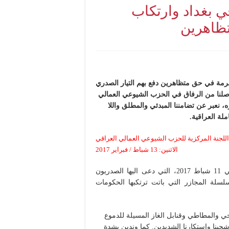
اهرة 11 شباط في بغداد وارتكاب
تظاهرين
مجرمة في حق متظاهرين دفع بهم التيار الصدري
صلنا من الرفاق في الحزب الشيوعي العمالي
 نعبر عن تضامننا المبدئي والمطلق واللا
لة العراقية.
اللجنة المركزية للحزب الشيوعي العمالي العراقي
الاثنين: 13 شباط / فبراير 2017
تحولت تظاهرات ساحة التحرير في بغداد، يوم السبت الماضي 11 شباط 2017، التي دعى اليها الصدريون
لة المجازر التي باتت ترتكبها الحكومات
ي والمطاطي وقنابل الغاز المسيلة للدموع
بنا واستكارنا الشديدين. كما وندين بشدة