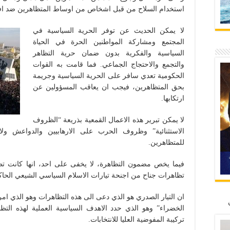
استخدام السلاح من قبل اشخاص من اوساط المتظاهرين ضد اف
لا يمكن الحديث عن توفر الحرية السياسية في
المجتمع ومشاركة المواطنين الحرة في الحياة
السياسية والفكرية بدون ضمان حرية التظاهر
والتجمع والاحتجاج الجماعي. فما قامت به القوات
الحكومية تعدي سافر على الحرية السياسية وجريمة
بحق المتظاهرين، فيجب ان يعاقب المسؤولين عن
ارتكابها.
لا يمكن تبرير هذه الاعمال القمعية بذريعة “الظروف
الاستثنائية” وظروف الحرب على الارهابيين والدواعش ول
للمتظاهرين.
فيما يخص مضمون التظاهرة، لا يخفى على احد، انها كانت ت
تظاهرات جناح من اجنحة تيارات الاسلام السياسي الشيعي الحاك
ان التيار الصدري هو الذي دعى الى هذه التظاهرات وهو الذي ام
الخضراء” وهو الذي حدد الاهدف السياسية العملية لهذه التظاهر
تركيبة المفوضية العليا للانتخابات.