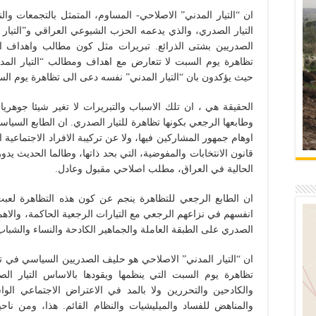
ان “التيار المدني” الاصلاحي- المساوم، المتمثل بالتجمعات وال
التيار الصدري، والذي يدعمه الحزب الشيوعي العراقي و”التيار 
الصدريين بشتى الذرائع. تبريرات مثل كون مطالب واهداف ا
تظاهرة يوم السبت لا تتعارض مع اهداف ومطالب “التيار الم
حيث يؤكدون بان “التيار المدني” نفسه دعى الى تظاهرة يوم ال
الحقيقة هي ، ان تلك الاسباب والتبريرات لا تغير شيئا جوهر
وطابعها الرجعي بكونها تظاهرة للتيار الصدري. ان الطابع السي
اوهام جمهور المشاركين فيها، ولا عن تركيبة الافراد الاجتماعية 
قانون الانتخابات والمفوضية، التي بحد ذاتها، وطالما الحديث يدور
الحالية في العراق، مطلب اصلاحي مقبول وعادل.
ان الطابع الرجعي للتظاهرة ينجم عن كون هذه التظاهرة لعبت
انفسهم في نزاعهم الرجعي مع التيارات الرجعية الحاكمة، والاهم 
الصدري على الطبقة العاملة والجماهير الكادحة والنساء والشباب
ان “التيار المدني” الاصلاحي هو حليف الصدريين السياسي في ت
تظاهرة يوم السبت التي ينظمها ويقودها بالاساس التيار ال
والكادحين والتحررين ولا بالمد في الاعتراض الاجتماعي الواسع
والمناهض للفساد والميليشيات والنظام القائم. هذا، ومن ناحي