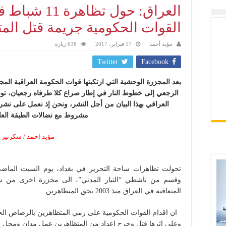
العراق: حول تظ
القوات الحكومية جريمة قتل الم
مؤيد أحمد
17 فبراير، 2017
638 زيارة
Twitter
Facebook
بعد المجزرة الوحشية التي ارتكبتها قوات الحكومة العراقية ال
الرجعي إلى خطوط النار في إطار صراع كلا طرفاه رجعيان، تو
العراقي بهذا البيان من أجل النشر، ونحن إذ نعمل على نشره،
مشروط مع نضالات الطبقة العام
مؤيد احمد / سكرتير 
وقسم من ناشطي “التيار المدني”، الى مجزرة اخرى من سلس
المتعاقبة في العراق منذ 2003 بحق المتظاهرين.
ان اقدام القوات الحكومية على رمي المتظاهرين بالرصاص الح
وعلى اثرها قتل وجرح اعداد من المتظاهرين عمل مدان ومحل شج