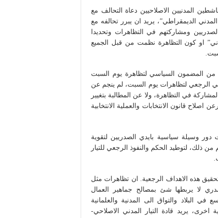
ناشطين المدنيين الاصلاحيين دعاة التحالف مع
المدني الديمقراطي”، يريد ان يبرر تحالفه مع
لصدريين ومشاركتهم في التظاهرات وتحديدا
دني” او كون التظاهرة نظمت من قبل الجميع
سبت.
يا من المضمون السياسي لتظاهرة يوم السبت
اسي الرجعي لتظاهرات يوم السبت، لم ينجم عن
المشاركة في التظاهرة، ولا عن المطالبة بتغيير
عن اصلاح قانون الانتخابات والعملية الانتخابية
 دور وسيلة سياسية بايدي الصدريين لتقوية
من ذلك، لتوطيد الحكم والنفوذ الرجعي للتيار
.
حقيق هذه الاهداف الرجعية. ان تظاهرات مثل
صدري لا يربطها شئ بمصالح جماهير العمال
 في البلاد والتواق الى المدنية والعلمانية
ة اخرى، يريد قادة التيار المدني الاصلاحي-