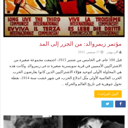
مؤتمر زيمروالد: من الجزر إلى المد
آلان وودز
17 سبتمبر، 2015
قبل 100 عام، في الخامس من شتنبر 1915، اجتمعت مجموعة صغيرة من
الاشتراكيين الأمميين في قرية سويسرية صغيرة تدعى زيمروالد. وكانت هذه
هي المحاولة الأولى لتوحيد هؤلاء الاشتراكيين الذين كانوا يعارضون الحرب.
الحرب العالمية الأولى مثّل اندلاع الحرب، في شهر غشت سنة 1914، نقطة
تحول جوهرية في تاريخ العالم والحركة ...
أكمل القراءة »