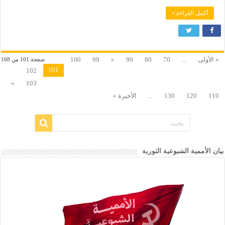
أكمل القراءة »
« الأولى
...
70
80
90
«
99
100
صفحة 101 من 168
101
102
»
103
110
120
130
...
الأخيرة »
بيان الأممية الشيوعية الثورية