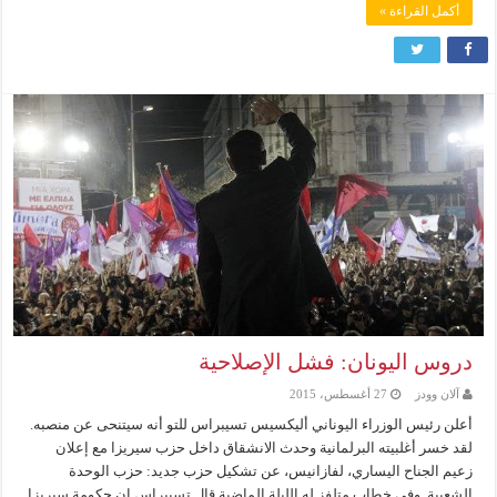
أكمل القراءة »
دروس اليونان: فشل الإصلاحية
آلان وودز
27 أغسطس، 2015
أعلن رئيس الوزراء اليوناني أليكسيس تسيبراس للتو أنه سيتنحى عن منصبه.
لقد خسر أغلبيته البرلمانية وحدث الانشقاق داخل حزب سيريزا مع إعلان
زعيم الجناح اليساري، لفازانيس، عن تشكيل حزب جديد: حزب الوحدة
الشعبية. وفي خطاب متلفز له الليلة الماضية قال تسيبراس إن حكومة سيريزا