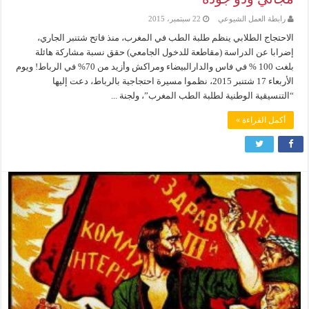
رابطة العمل الشيوعي
22 سبتمبر، 2015
الاحتجاج الطلابي ينظم طلبة الطب في المغرب، منذ فاتح شتنبر الجاري،
إضرابا عن الدراسة (مقاطعة للدخول الجامعي) حقق نسبة مشاركة هائلة
بلغت 100 % في فاس والدارالبيضاء ومراكش وأزيد من 70% في الرباط! ويوم
الأربعاء 17 شتنبر 2015، نظموا مسيرة احتجاجية بالرباط، دعت إليها
“التنسيقية الوطنية لطلبة الطب المغرب”، ولجنة ...
أكمل القراءة »