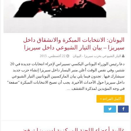
اليونان: الانتخابات المبكرة والانشقاق داخل
سيريزا – بيان التيار الشيوعي داخل سيريزا
التيار الشيوعي بحزب سيريزا - اليونان
22 أغسطس، 2015
دعا رئيس الوزراء اليوناني اليكسي تسيبراس لإجراء انتخابات جديدة في 20
شتنبر، وفي نفس الوقت أعلن منبر اليسار داخل سيريزا إنشاء حزب جديد
سيشارك فيها . تجدون فيما يلي بيان الماركسيين اليونانيين التيار الشيوعي
داخل سيريزا حول الأحداث الأخيرة. يجب أن تصبح الانتخابات المبكرة “صفعة”
في وجه المؤيدين لمذكرة التقشف. ...
أكمل القراءة »
غالبية أعضاء اللجنة المركزية لسيريزا ترفض