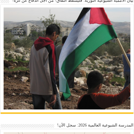
بيان الأممية الشيوعية الثورية: فليسقط النفاق! من أجل الدفاع عن غزة!
المدرسة الشيوعية العالمية 2026: سجل الآن!