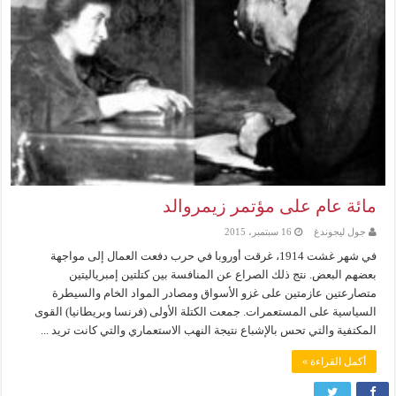
مائة عام على مؤتمر زيمروالد
جول ليجوندغ
16 سبتمبر، 2015
في شهر غشت 1914، غرقت أوروبا في حرب دفعت العمال إلى مواجهة
بعضهم البعض. نتج ذلك الصراع عن المنافسة بين كتلتين إمبرياليتين
متصارعتين عازمتين على غزو الأسواق ومصادر المواد الخام والسيطرة
السياسية على المستعمرات. جمعت الكتلة الأولى (فرنسا وبريطانيا) القوى
المكتفية والتي تحس بالإشباع نتيجة النهب الاستعماري والتي كانت تريد ...
أكمل القراءة »