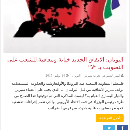
اليونان: الاتفاق الجديد خيانة ومعاقبة للشعب على
التصويت بـ “لا”
التيار الشيوعي بحزب سيريزا - اليونان
14 يوليو، 2015
فلننظم المقاومة الشعبية ضد الترويكا والأوليغارشية والحكومة المستسلمة
لوقف تمرير الاتفاقية من قبل البرلمان! ما الذي يجب على أعضاء سيريزا
والتيار اليساري القيام به؟ ليست المذكرة التي تم توقيعها هذا الصباح من
طرف رئيس الوزراء في قمة الاتحاد الأوروبي، والتي تضم إجراءات تقشفية
عديدة ومستويات عالية جديدة من فرض الضرائب ...
أكمل القراءة »