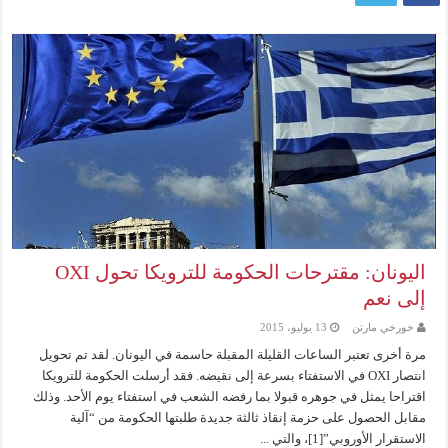
اليونان: مقترحات الحكومة للترويكا تحول OXI
إلى نعم
خورخي مارتن
13 يوليو، 2015
مرة أخرى تعتبر الساعات القليلة المقبلة حاسمة في اليونان. لقد تم تحويل
انتصار OXI في الاستفتاء بسرعة إلى نقيضه. فقد أرسلت الحكومة للترويكا
اقتراحا يمثل في جوهره قبولا بما رفضه الشعب في استفتاء يوم الأحد. وذلك
مقابل الحصول على حزمة إنقاذ ثالثة جديدة طلبتها الحكومة من “آلية
الاستقرار الأوروبي”[1]، والتي ...