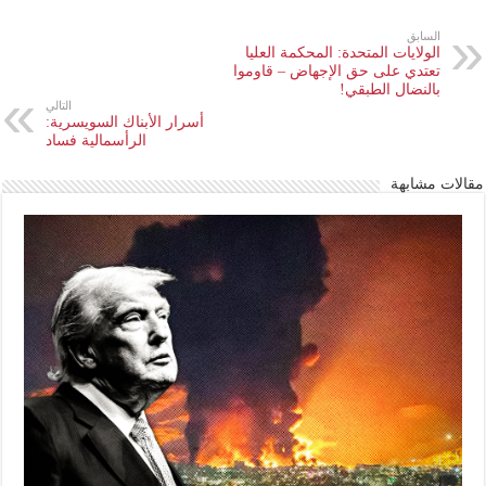
السابق
الولايات المتحدة: المحكمة العليا
تعتدي على حق الإجهاض – قاوموا
بالنضال الطبقي!
التالي
أسرار الأبناك السويسرية:
الرأسمالية فساد
مقالات مشابهة