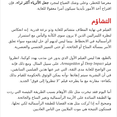
معرضا للخطر، وعلى وشك الضياع لمجرد
جعل الأثرياء أكثر ثراء
، فإن
اقتراح أخذ الأمور بأيدينا سيكون أمرا معقولا للغاية.
التشاؤم
الفيلم في نهاية المطاف متشائم للغاية وذو نزعة قدرية: إنه انعكاس
لنظرة الليبراليين الذين لا يرون سوى الكآبة واليأس مع استمرار
الرأسمالية في الانحطاط. بينما ليس لديهم أي حل ليقدموه سواء تعلق
الأمر بمسألة المناخ أو الجائحة، أو حتى التمييز الجنسي والعنصرية.
بالطبع، هذا ليس الفيلم الأول الذي يدور عن مذنب يهدد كوكبنا، انظروا
فيلم
Deep Impact
أو
Armageddon
، على سبيل المثال. ومع ذلك فإنه
من الواضح للغاية مدى الثقة، التي عبر عنها هذين الفيلمين السابقين،
في أن البشرية سيتم إنقاذها -وأنه يمكن الوثوق بالحكومة للقيام بذلك
بكفاءة- مقارنة مع ما يطرحه فيلم ”لا تنظروا إلى فوق“ الجديد.
أما اليوم فقد تبخرت مثل تلك الأوهام بسبب الطريقة البئيسة التي ردت
بها الطبقة السائدة على الأزمة الرأسمالية وتغير المناخ والجائحة.
وصحيح أنه إذا تُركت مثل هذه القضايا للطبقة الرأسمالية لكي تحلها،
فستكون النتيجة هي موت الملايين من الناس العاديين.