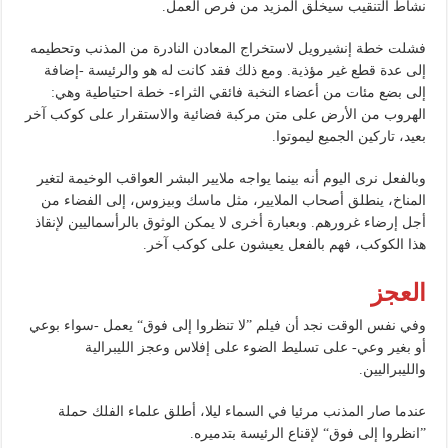
نشاط التنقيب سيخلق المزيد من فرص العمل.
فشلت خطة إنشيرويل لاستخراج المعادن النادرة من المذنب وتحطيمه
إلى عدة قطع غير مؤذية. ومع ذلك فقد كانت له هو والرئيسة -إضافة
إلى بضع مئات من أعضاء النخبة فائقي الثراء- خطة احتياطية وهي:
الهروب من الأرض على متن مركبة فضائية والاستقرار على كوكب آخر
بعيد، تاركين الجميع ليموتوا.
وبالفعل نرى اليوم أنه بينما يواجه ملايير البشر العواقب الوخيمة لتغير
المناخ، ينطلق أصحاب الملايير، مثل ماسك وبيزوس، إلى الفضاء من
أجل إرضاء غرورهم. وبعبارة أخرى لا يمكن الوثوق بالرأسماليين لإنقاذ
هذا الكوكب، فهم بالفعل يعيشون على كوكب آخر.
العجز
وفي نفس الوقت نجد أن فيلم ”لا تنظروا إلى فوق“ يعمل -سواء بوعي
أو بغير وعي- على تسليط الضوء على إفلاس وعجز الليبرالية
والليبراليين.
عندما صار المذنب مرئيا في السماء ليلا، أطلق علماء الفلك حملة
”انظروا إلى فوق“ لإقناع الرئيسة بتدميره.