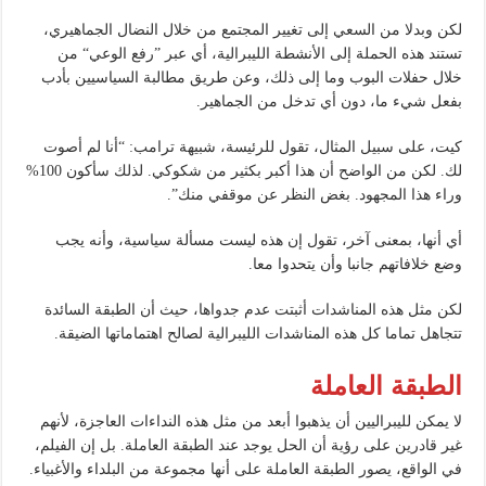
لكن وبدلا من السعي إلى تغيير المجتمع من خلال النضال الجماهيري،
تستند هذه الحملة إلى الأنشطة الليبرالية، أي عبر ”رفع الوعي“ من
خلال حفلات البوب ​​وما إلى ذلك، وعن طريق مطالبة السياسيين بأدب
بفعل شيء ما، دون أي تدخل من الجماهير.
كيت، على سبيل المثال، تقول للرئيسة، شبيهة ترامب: “أنا لم أصوت
لك. لكن من الواضح أن هذا أكبر بكثير من شكوكي. لذلك سأكون 100%
وراء هذا المجهود. بغض النظر عن موقفي منك”.
أي أنها، بمعنى آخر، تقول إن هذه ليست مسألة سياسية، وأنه يجب
وضع خلافاتهم جانبا وأن يتحدوا معا.
لكن مثل هذه المناشدات أثبتت عدم جدواها، حيث أن الطبقة السائدة
تتجاهل تماما كل هذه المناشدات الليبرالية لصالح اهتماماتها الضيقة.
الطبقة العاملة
لا يمكن لليبراليين أن يذهبوا أبعد من مثل هذه النداءات العاجزة، لأنهم
غير قادرين على رؤية أن الحل يوجد عند الطبقة العاملة. بل إن الفيلم،
في الواقع، يصور الطبقة العاملة على أنها مجموعة من البلداء والأغبياء.