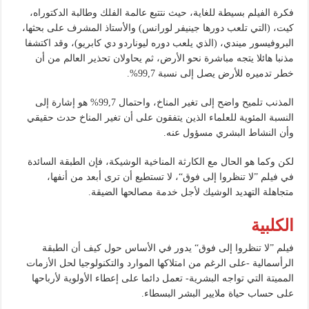
فكرة الفيلم بسيطة للغاية، حيث نتتبع عالمة الفلك وطالبة الدكتوراه،
كيت، (التي تلعب دورها جينيفر لورانس) والأستاذ المشرف على بحثها،
البروفيسور ميندي، (الذي يلعب دوره ليوناردو دي كابريو)، وقد اكتشفا
مذنبا هائلا يتجه مباشرة نحو الأرض، ثم يحاولان تحذير العالم من أن
خطر تدميره للأرض يصل إلى نسبة 99,7%.
المذنب تلميح واضح إلى تغير المناخ، واحتمال 99,7% هو إشارة إلى
النسبة المئوية للعلماء الذين يتفقون على أن تغير المناخ حدث حقيقي
وأن النشاط البشري مسؤول عنه.
لكن وكما هو الحال مع الكارثة المناخية الوشيكة، فإن الطبقة السائدة
في فيلم ”لا تنظروا إلى فوق“، لا تستطيع أن ترى أبعد من أنفها،
متجاهلة التهديد الوشيك لأجل خدمة مصالحها الضيقة.
الكلبية
فيلم ”لا تنظروا إلى فوق“ يدور في الأساس حول كيف أن الطبقة
الرأسمالية -على الرغم من امتلاكها الموارد والتكنولوجيا لحل الأزمات
المميتة التي تواجه البشرية- تعمل دائما على إعطاء الأولوية لأرباحها
على حساب حياة ملايير البشر البسطاء.