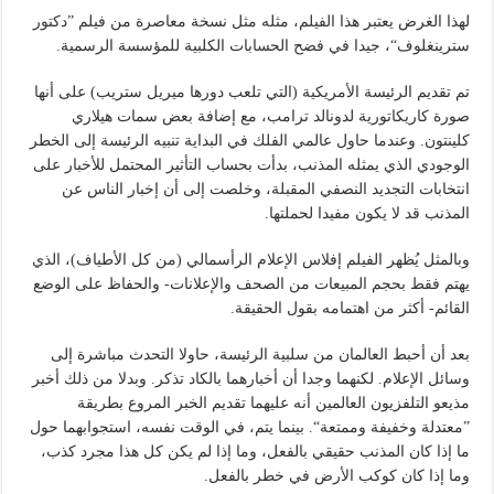
لهذا الغرض يعتبر هذا الفيلم، مثله مثل نسخة معاصرة من فيلم ”دكتور
سترينغلوف“، جيدا في فضح الحسابات الكلبية للمؤسسة الرسمية.
تم تقديم الرئيسة الأمريكية (التي تلعب دورها ميريل ستريب) على أنها
صورة كاريكاتورية لدونالد ترامب، مع إضافة بعض سمات هيلاري
كلينتون. وعندما حاول عالمي الفلك في البداية تنبيه الرئيسة إلى الخطر
الوجودي الذي يمثله المذنب، بدأت بحساب التأثير المحتمل للأخبار على
انتخابات التجديد النصفي المقبلة، وخلصت إلى أن إخبار الناس عن
المذنب قد لا يكون مفيدا لحملتها.
وبالمثل يُظهر الفيلم إفلاس الإعلام الرأسمالي (من كل الأطياف)، الذي
يهتم فقط بحجم المبيعات من الصحف والإعلانات- والحفاظ على الوضع
القائم- أكثر من اهتمامه بقول الحقيقة.
بعد أن أحبط العالمان من سلبية الرئيسة، حاولا التحدث مباشرة إلى
وسائل الإعلام. لكنهما وجدا أن أخبارهما بالكاد تذكر. وبدلا من ذلك أخبر
مذيعو التلفزيون العالمين أنه عليهما تقديم الخبر المروع بطريقة
”معتدلة وخفيفة وممتعة“. بينما يتم، في الوقت نفسه، استجوابهما حول
ما إذا كان المذنب حقيقي بالفعل، وما إذا لم يكن كل هذا مجرد كذب،
وما إذا كان كوكب الأرض في خطر بالفعل.