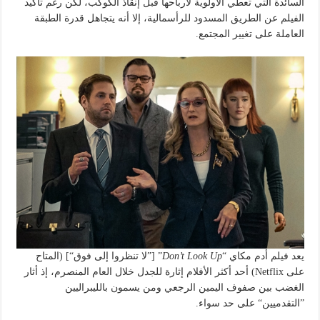
السائدة التي تعطي الأولوية لأرباحها قبل إنقاذ الكوكب، لكن رغم تأكيد
الفيلم عن الطريق المسدود للرأسمالية، إلا أنه يتجاهل قدرة الطبقة
العاملة على تغيير المجتمع.
يعد فيلم أدم مكاي “
Don’t Look Up
” [”لا تنظروا إلى فوق“] (المتاح
على Netflix) أحد أكثر الأفلام إثارة للجدل خلال العام المنصرم، إذ أثار
الغضب بين صفوف اليمين الرجعي ومن يسمون بالليبراليين
”التقدميين“ على حد سواء.