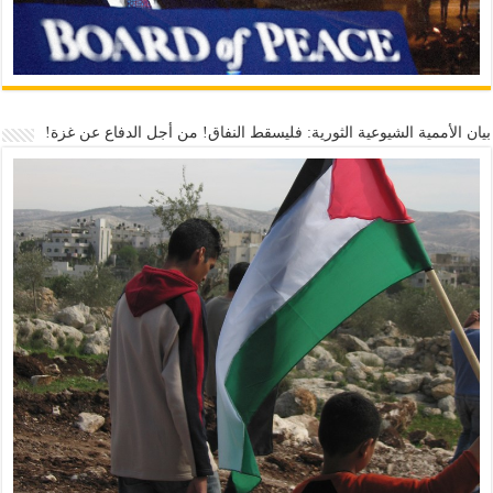
بيان الأممية الشيوعية الثورية: فليسقط النفاق! من أجل الدفاع عن غزة!