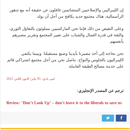
إن الليبراليين والإصلاحيين المتشائمين غافلون عن حقيقة أنه مع تدهور
الرأسمالية، هناك مجتمع جديد يكافح من أجل أن يولد.
وعلى النقيض من ذلك فإننا نحن الماركسيين مملوئون بالتفاؤل الثوري،
والثقة في قدرة العمال والشباب على تغيير المجتمع وتقرير مصيرهم
بأنفسهم.
نحن بحاجة إلى أخذ مصيرنا بأيدينا وصنع مستقبلنا. وبينما يكتفي
الليبراليون بالجلوس والنواح، نناضل نحن من أجل مجتمع اشتراكي قائم
على خدمة مصالح الطبقة العاملة.
لبنى بادي، 05 يناير/ كانون الثاني 2022
ترجم عن المصدر الإنجليزي:
Review: ‘Don’t Look Up’ – don’t leave it to the liberals to save us