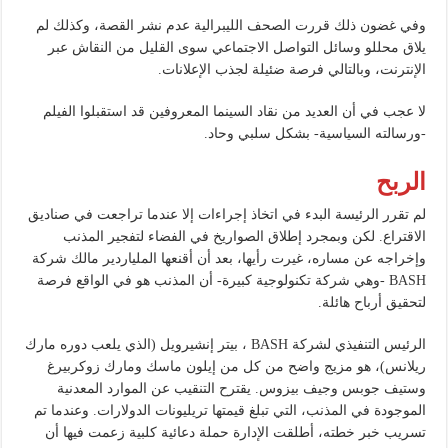
وفي غضون ذلك قررت الصحف الليبرالية عدم نشر القصة، وكذلك لم
يلاق محللو وسائل التواصل الاجتماعي سوى القليل من النقاش عبر
الإنترنت، وبالتالي فرصة ضئيلة لجذب الإعلانات.
لا عجب في أن العديد من نقاد السينما المعروفين قد استقبلوا الفيلم
-ورسالته السياسية- بشكل سلبي وحاد.
الربح
لم تقرر الرئيسة البدء في اتخاذ إجراءات إلا عندما تراجعت في صناديق
الاقتراع. لكن وبمجرد إطلاق الصواريخ في الفضاء لتفجير المذنب
وإخراجه عن مساره، غيرت رأيها، بعد أن أقنعها الملياردير مالك شركة
BASH -وهي شركة تكنولوجية كبيرة- أن المذنب هو في الواقع فرصة
لتحقيق أرباح هائلة.
الرئيس التنفيذي لشركة BASH ، بيتر إنشيرويل (الذي يلعب دوره مارك
ريلانس)، هو مزيج واضح من كل من إيلون ماسك ومارك زوكربيرغ
وستيف جوبس وجيف بيزوس. يقترح التنقيب عن الموارد المعدنية
الموجودة في المذنب، التي تبلغ قيمتها تريليونات الدولارات. وعندما تم
تسريب خبر خطته، أطلقت الإدارة حملة دعائية كلبية زعمت فيها أن