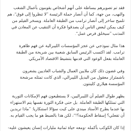
فقد تم تصويرهم ببساطة على أنهم أشخاص يقومون بأعمال الشغب
والنهب، من جهة، كما أن أنصار حملة الرئيسة ”لا تنظروا إلى فوق“، هم
تلميح ساخر إلى أنصار ترامب من الطبقة العاملة. ويسخر الفيلم من
كيف يمكن لبعض الناس أن يصدقوا فكرة أن التنقيب عن المعادن في
المذنب ”سيخلق فرص عمل“.
هذا مثال نموذجي عن عجز المؤسسات الليبرالية عن فهم ظاهرة
ترامب. لقد اكتسب الرئيس السابق شعبية بين شريحة من الطبقة
العاملة بفعل الوعود التي قدمها بتنشيط الاقتصاد الأمريكي.
وفي غضون ذلك كان ملايين العمال والشباب العاديين يشعرون
باشمئزاز معقول من البديل الليبرالي، الذي كانت تمثله مرشحة
المؤسسة هيلاري كلينتون.
يظهر طوال الفيلم أن الليبراليين، لا يستطيعون فهم الإمكانات الثورية
التي تمتلكها الطبقة العاملة. بل حتى فكرة الثورة نفسها يتم الاستهزاء
بها عندما يطرح الأستاذ ميندي على كيت سؤالا استنكاريا: ”ماذا تريدين
أن تفعلي؟ إسقاط الحكومة؟!“، لكن هذا بالضبط هو ما يجب القيام به.
إذا كان الكوكب بأكمله -ومعه حياة ثمانية مليارات إنسان يعيشون عليه-