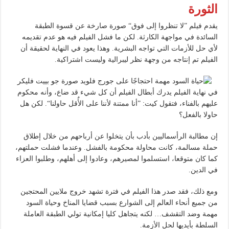
الثورة
يقدم فيلم ”لا تنظروا إلى فوق“ صورة صارخة عن قسوة الطبقة
السائدة في مواجهة الكارثة. لكن ما فشل الفيلم فيه هو عدم تقديمه
لأي حل للأزمات التي تواجه البشرية. وهذا يعود في النهاية لحقيقة أن
الفيلم تم إنتاجه من وجهة نظر ليبرالية وليست اشتراكية.
في نهاية الفيلم يدرك أبطال الفيلم أن كل شيء قد ضاع، وأنه محكوم
عليهم بالفناء، فتقول كيت: ”أنا ممتنة لأننا على الأٌقل حاولنا“. لكن هل
حاولا بالفعل؟
إن مطالبة الرأسماليين بأدب بأن يتخلوا عن أرباحهم من خلال إطلاق
حملة مسالمة، كانت محاولة محكومة بالفشل. وعندما فشلت حملتهم،
كما كان متوقعا، استسلموا لمصيرهم، وعادوا إلى أهلهم، وطلبوا العزاء
في الدين.
ومع ذلك، فقد صدر هذا الفيلم في فترة تشهد خروج ملايين المحتجين
من جميع أنحاء العالم إلى الشوارع بسبب قضايا المناخ وحياة السود
مهمة وضد التقشف… لكنه يتجاهل كليا إمكانية تولي الطبقة العاملة
السلطة بأيديها لحل الأزمة.