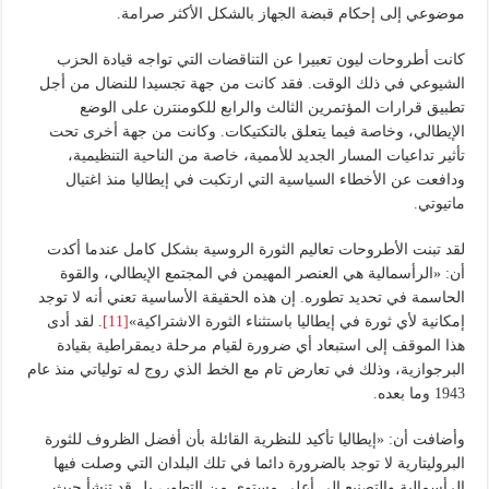
موضوعي إلى إحكام قبضة الجهاز بالشكل الأكثر صرامة.
كانت أطروحات ليون تعبيرا عن التناقضات التي تواجه قيادة الحزب
الشيوعي في ذلك الوقت. فقد كانت من جهة تجسيدا للنضال من أجل
تطبيق قرارات المؤتمرين الثالث والرابع للكومنترن على الوضع
الإيطالي، وخاصة فيما يتعلق بالتكتيكات. وكانت من جهة أخرى تحت
تأثير تداعيات المسار الجديد للأممية، خاصة من الناحية التنظيمية،
ودافعت عن الأخطاء السياسية التي ارتكبت في إيطاليا منذ اغتيال
ماتيوتي.
لقد تبنت الأطروحات تعاليم الثورة الروسية بشكل كامل عندما أكدت
أن: «الرأسمالية هي العنصر المهيمن في المجتمع الإيطالي، والقوة
الحاسمة في تحديد تطوره. إن هذه الحقيقة الأساسية تعني أنه لا توجد
إمكانية لأي ثورة في إيطاليا باستثناء الثورة الاشتراكية»
[11]
. لقد أدى
هذا الموقف إلى استبعاد أي ضرورة لقيام مرحلة ديمقراطية بقيادة
البرجوازية، وذلك في تعارض تام مع الخط الذي روج له تولياتي منذ عام
1943 وما بعده.
وأضافت أن: «إيطاليا تأكيد للنظرية القائلة بأن أفضل الظروف للثورة
البروليتارية لا توجد بالضرورة دائما في تلك البلدان التي وصلت فيها
الرأسمالية والتصنيع إلى أعلى مستوى من التطور، بل قد تنشأ حيث