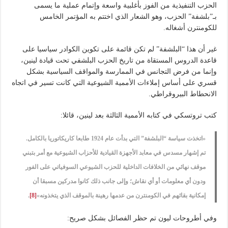
الحزب التنفيذية من الفوز بأغلبية واسعة وإتمام عملية ما يسمى
بـ”بلشفة” الحزب، وهو الشعار الذي اختتم به المؤتمر الخامس
للكومنترن أشغاله.
غير أن هذا “البلشفة” لم تكن قائمة على تكوين الكوادر سياسيا على
قاعدة الدروس المستقاة من تاريخ الحزب البلشفي تحت قيادة لينين،
وإنما من فرض التجانس في الممارسة والمواقف السياسية بشكل
قسري على أساس إملاءات الأممية الشيوعية التي كانت تسير في اتجاه
الانحطاط البيروقراطي.
كتب تروتسكي في كتابه الأممية الثالثة بعد لينين، قائلا:
«اتخذت سياسة “البلشفة” التي بدأت عام 1924 طابعا كاريكاتوريا بالكامل.
تم إشهار مسدس في معابد الأجهزة القيادية للأحزاب الشيوعية مع أمر بتبني
موقف نهائي من الخلافات الداخلية للحزب الشيوعي السوفياتي على الفور
ودون أي معلومات أو أي نقاش؛ وإلى جانب ذلك كانوا مدركين مسبقا أن
إمكانية بقائهم في الكومنترن من عدمها رهينة بالموقف الذي يتخذونه»
[8]
.
وفي أطروحات ليون تم حظر الفصائل بشكل صريح: