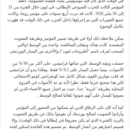
في الوقت الذي كان فيه موسوليني يشدد قبضته الشمولية، انعقد
المؤتمر الثالث للحزب الشيوعي الإيطالي، في ليون خلال الفترة من 21
إلى 26 يناير 1926. كانت قد مرت أربع سنوات على مؤتمر روما، وكانت
جميع التغييرات التي تم إجراؤها داخل الحزب في ذلك الوقت قد ظهرت
بكامل الوضوح.
يمكن ملاحظة ذلك أولا في طريقة تسيير المؤتمر وطريقة التصويت
المعتمدة. كانت هناك وثيقتان للمناقشة: واحدة من الوسط (والتي
أصبحت تُعرف باسم “أطروحات ليون”) والأخرى من اليسار البورديغي.
حصلت وثيقة الوسط، التي صاغها غرامشي، على أكثر من 90 % من
الأصوات، بينما حصل اليسار على 9.2 % فقط. وهكذا يبدو أن غرامشي
قد قلب موازين القوى بشكل كامل منذ كونفرانس كومو الاستثنائي.
لكن هذا صحيح جزئيا فقط، نظرا لأنه تم عد الأصوات في الفروع
المحلية بطريقة “غريبة” جدا، حيث تم اعتبار جميع الأعضاء الذين لم
يصوتوا لليسار على أنهم صوتوا تلقائيا لصالح الوسط.
كما أنه كان على الرفاق الذين لم يتمكنوا من الحضور إلى المؤتمر
وأرادوا التصويت لصالح بورديغا، أن يقوموا بذلك عن طريق التصويت
بالبريد (الشيء الذي لم يكن معروفا في إيطاليا في ذلك الوقت)، وإلا
فسيتم اعتبارهم من أنصار الوسط. تم تصميم هذه القاعدة لتمكين لجنة