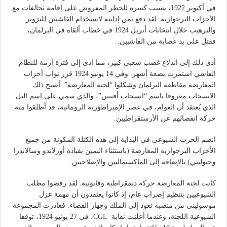
في أكتوبر 1922، بسبب كسره للحظر المفروض على إقامة تحالفات مع
الأحزاب البرجوازية. لقد دفع ثمن إدانته لاستخدام الفاشيين للتزوير
والترهيب خلال انتخابات أبريل 1924 في خطاب ألقاه في البرلمان،
فقتل على يد عصابة من الفاشيين.
أدى ذلك إلى اندلاع غضب شعبي كبير، مما أدى إلى فترة أزمة للنظام
الفاشي استمرت بضعة أشهر. وفي 14 يونيو 1924 قرر نواب أحزاب
المعارضة مقاطعة البرلمان وشكلوا “لجنة المعارضة”. أصبح ذلك
الانسحاب معروفا باسم “انسحاب أفنتين”، والذي سمي على اسم التل
الذي يُعتقد أن العوام، في عصر الإمبراطورية الرومانية، قد أطلقوا منه
حركة انفصالهم عن الأرستقراطيين.
انضم الحزب الشيوعي في البداية إلى هذه الكتلة المكونة من جميع
الأحزاب البرجوازية المعارضة (باستثناء اليمين بقيادة أورلاندو وسالاندرا
وجيوليتي) بالإضافة إلى الماكسيماليين والإصلاحيين.
كانت لجنة المعارضة حركة ديمقراطية وقانونية. لقد رفضوا مطلب
الشيوعيين بتنظيم إضراب عام، إذ كانوا يعتقدون أن مهمة عزل
موسوليني من منصبه تعود إلى الملك وجهاز القضاء. فغادرت المجموعة
الشيوعية اللجنة، وعندما أعلنت نقابة CGL، في 27 يونيو 1924، توقفا