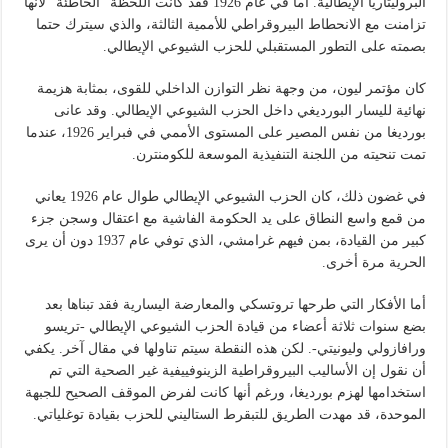
البروليتاريا الإيطالية. أما في عام 1926 فقد كانت اللحظة “الخاطئة” لأنها
تزامنت مع الانحطاط البيروقراطي للأممية الثالثة، والذي سيترك حتما
بصمته على التطور المستقبلي للحزب الشيوعي الإيطالي.
كان مؤتمر ليون، من وجهة نظر التوازن الداخلي للقوى، بمثابة هزيمة
نهائية لليسار البورديغي داخل الحزب الشيوعي الإيطالي. وقد عانى
بورديغا من نفس المصير على المستوى الأممي في فبراير 1926، عندما
تمت تنحيته من اللجنة التنفيذية الموسعة للكومنترن.
في غضون ذلك، كان الحزب الشيوعي الإيطالي طوال عام 1926 يعاني
من قمع واسع النطاق على يد الحكومة الفاشية مع اعتقال وسجن جزء
كبير من القيادة، بمن فيهم غرامشي، الذي توفي عام 1937 دون أن يرى
الحرية مرة أخرى.
أما الأفكار التي طرحها تروتسكي والمعارضة اليسارية فقد تبناها بعد
بضع سنوات ثلاثة أعضاء من قيادة الحزب الشيوعي الإيطالي -تريسو
ورافازولي وليونيتي-. لكن هذه النقطة سيتم تناولها في مقال آخر. يكفي
أن نقول إن الأساليب البيروقراطية الزينوفييفية غير الصحية التي تم
استخدامها لهزم بورديغا، ورغم أنها كانت لفرض الموقف الصحيح للجبهة
الموحدة، قد مهدت الطريق للتبقرط الستاليني للحزب بقيادة توغلياتي.