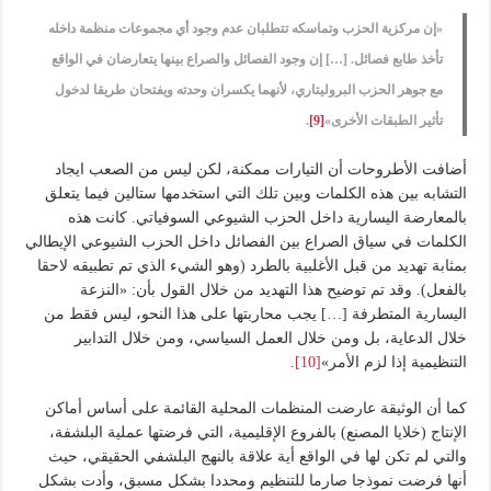
«إن مركزية الحزب وتماسكه تتطلبان عدم وجود أي مجموعات منظمة داخله
تأخذ طابع فصائل. […] إن وجود الفصائل والصراع بينها يتعارضان في الواقع
مع جوهر الحزب البروليتاري، لأنهما يكسران وحدته ويفتحان طريقا لدخول
تأثير الطبقات الأخرى»
[9]
.
أضافت الأطروحات أن التيارات ممكنة، لكن ليس من الصعب ايجاد
التشابه بين هذه الكلمات وبين تلك التي استخدمها ستالين فيما يتعلق
بالمعارضة اليسارية داخل الحزب الشيوعي السوفياتي. كانت هذه
الكلمات في سياق الصراع بين الفصائل داخل الحزب الشيوعي الإيطالي
بمثابة تهديد من قبل الأغلبية بالطرد (وهو الشيء الذي تم تطبيقه لاحقا
بالفعل). وقد تم توضيح هذا التهديد من خلال القول بأن: «النزعة
اليسارية المتطرفة […] يجب محاربتها على هذا النحو، ليس فقط من
خلال الدعاية، بل ومن خلال العمل السياسي، ومن خلال التدابير
التنظيمية إذا لزم الأمر»
[10]
.
كما أن الوثيقة عارضت المنظمات المحلية القائمة على أساس أماكن
الإنتاج (خلايا المصنع) بالفروع الإقليمية، التي فرضتها عملية البلشفة،
والتي لم تكن لها في الواقع أية علاقة بالنهج البلشفي الحقيقي، حيث
أنها فرضت نموذجا صارما للتنظيم ومحددا بشكل مسبق، وأدت بشكل