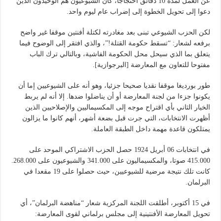
عن العمل لمدة 10 دقائق احتجاجا، كان الشيوعيون هم الوحيدون الذين
دعوا إلى تحويل الخطوة إلى إضراب عام ليوم واحد.
لكن الحزب الشيوعي تبنى بعد مغادرته لكتلة أفنتين موقفا غير واضح
برفعه لشعار: “تسقط حكومة القتلة!”، والذي افتقر إلى الوضوح فيما
يتعلق بما الذي سيحل محل الحكومة الفاشية، وبالتالي ترك الباب
مفتوحا للتعاون مع المعارضة [البرجوازية].
طور بورديغا موقفا نقديا صحيحا جزئيا، وهو أنه على الشيوعيين إما أن
يكونوا جزءا من لجنة المعارضة أو أن يناضلوا ضدها. إلا أنه لم يربط
الخيار الثاني بأي اقتراح موجه إلى المكسيماليين والإصلاحيين الذين
أظهرت الانتخابات، التي جرت قبل بضعة أشهر، أنهم كانوا ما يزالون
يمتلكون قاعدة مهمة داخل الطبقة العاملة.
في انتخابات 06 أبريل 1924 حصل الحزب الاشتراكي الموحد على
415.000 صوتا، والمكسيماليون على 341.000 والشيوعيون على 268.000.
كانت تلك نتيجة مرضية للشيوعيين، حيث حصلوا على 19 مقعدا في
البرلمان.
في 15 أكتوبر، أطلقت اللجنة المركزية شعار “مناهضة البرلمان”، أي
تحويل المعارضة الأفنتينية إلى مجلس برلماني لقوى المعارضة: