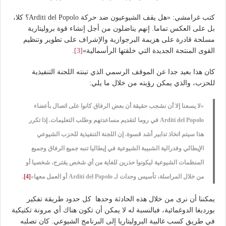
كتب غرامشي: «هل يقف الشيوعيون ضد حركة Arditi del Popolo؟ كلا،
بل على العكس تماما. إنهم يناضلون من أجل إنشاء قوة بروليتارية
مسلحة قادرة على هزيمة البرجوازية والإشراف على تطوير وتنظيم
القوى المنتجة الجديدة التي خلقتها الرأسمالية»
[3]
.
كان هذا بعيد جدا عن الموقف الرسمي الذي تبنته اللجنة التنفيذية
للحزب، والذي يمكن رؤيته من خلال ما يلي:
«لا يسعنا إلا أن نشجب حقيقة أن بعض الرفاق كانوا على اتصال بأعضاء
Arditi del Popolo في روما لتقديم مساعدتهم وطلب التعليمات. إذا تكرر
هذا سيتم اتخاذ تدابير أشد قسوة. إن اللجنة التنفيذية للحزب الشيوعي
الإيطالي وفدرالية الشبيبة الشيوعية في إيطاليا تنبه جميع الرفاق وجميع
المنظمات الشيوعية ليكونوا حذرين للغاية من أي شخص يقترح، شخصيا أو
من خلال المراسلة، تأسيس وحدات لـ Arditi del Popolo أو العمل معها»
[4]
.
يمكننا أن نرى من خلال هذه الحادثة وحدها كل حدود طريقة تفكير
بورديغا الدوغمائية، فبالنسبة له لا يمكن أن تكون هناك أي مرونة تكتيكية
في طريق كسب غالبية البروليتاريا إلى البرنامج الشيوعي. كان تصلبه