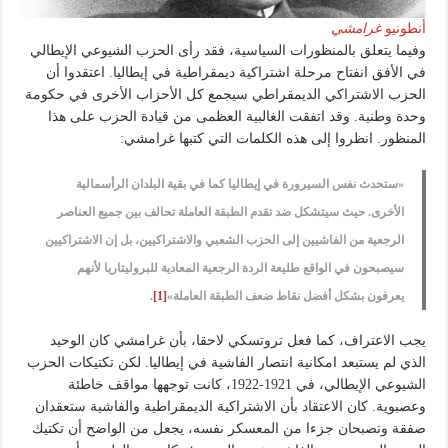
أنطونيو
غرامشي
وفيما يتعلق بالمنظورات السياسية، فقد رأى الحزب الشيوعي الإيطالي
في الأفق انفتاح مرحلة اشتراكية ديمقراطية في إيطاليا. اعتقدوا أن
الحزب الاشتراكي الديمقراطي سيجمع كل الأحزاب الأخرى في حكومة
وحدة وطنية. وقد اتفقت الغالبية العظمى من قيادة الحزب على هذا
المنظور. انظروا إلى هذه الكلمات التي كتبها غرامشي:
«ستحدث نفس السيرورة في إيطاليا كما في بقية البلدان الرأسمالية
الأخرى. حيث سيتشكل ضد تقدم الطبقة العاملة تحالف بين جميع العناصر
الرجعية من الفاشيين إلى الحزب الشعبي والاشتراكيين، بل إن الاشتراكيين
سيصبحون في الواقع طليعة الردة الرجعية المعادية للبروليتاريا لأنهم
يعرفون بشكل أفضل نقاط ضعف الطبقة العاملة»
[1]
.
يجب الاعتراف، كما فعل تروتسكي لاحقا، بأن غرامشي كان الوحيد
الذي لم يستبعد امكانية انتصار الفاشية في إيطاليا. لكن تكتيكات الحزب
الشيوعي الإيطالي، في 1921-1922، كانت توجهها مواقف خاطئة
وعصبوية. كان الاعتقاد بأن الاشتراكية الديمقراطية والفاشية ستعقدان
صفقة وتصبحان جزءا من المعسكر نفسه، يجعل من الواضح أن تكتيك