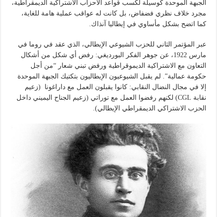
الجبهة الموحدة كوسيلة لكسب قواعد الأحزاب الاشتراكية الديمقراطية،
مجرد خلاف نظري فضفاض، بل كانت له عواقب عملية هامة للغاية،
كما اتضح بشكل مأساوي في إيطاليا آنذاك.
عبر المؤتمر الثاني للحزب الشيوعي الإيطالي، الذي عقد في روما في
مارس 1922، عن جوهر الفكر البورديغي: رفض أي شكل من أشكال
التعاون مع الاشتراكية الديموقراطية ورفض تبني شعار “من أجل
حكومة عمالية”. لم يقبل الشيوعيون الإيطاليون بتكتيك الجبهة الموحدة
إلا في مجال النضال النقابي: كانوا يقبلون العمل مع داراغونا (زعيم
نقابة CGL) لكنهم رفضوا العمل مع توراتي (زعيم الجناح اليميني داخل
الحزب الاشتراكي الديمقراطي الإيطالي).