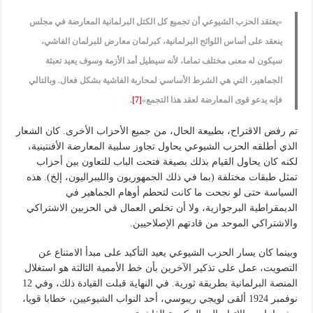
«يعتقد الحزب الشيوعي أن تجميع كل الكتل البرلمانية المعارضة في مجلس
ينعقد على أساس اللوائح البرلمانية، كبرلمان معارض للبرلمان الفاشي،
سيكون له معنى مختلف تماما، لأنه سيطيل أمد الأزمة وسوف يعيد تعبئة
الجماهير، التي هي الشرط الأساسي لمحاربة الفاشية بشكل فعال. وبالتالي
فإنه يدعو قوى المعارضة لعقد هذا التجمع»
[7]
.
تم رفض الاقتراح، بطبيعة الحال، من جميع الأحزاب الأخرى. كان الشعار
الذي أطلقه الحزب الشيوعي يحاول تجاوز سلبية المعارضة الأفنتينية،
لكنه كان يحاول القيام بذلك بصيغة فتحت الباب للتعاون بين أحزاب
تمثل طبقات مختلفة (بما في ذلك الجمهوريون والليبراليون، إلخ). هذه
السياسة حتى لو نجحت ما كانت لتحطم أوهام الجماهير في
الديمقراطية البرجوازية، ولا أن تخلص العمال في الحزبين الاشتراكي
والاشتراكي الموحد من قادتهم الإصلاحيين.
وبينما كان يسار الحزب الشيوعي يعيد التأكيد على مبدأ الامتناع عن
التصويت، عمل على تذكير الآخرين بأن خط الأممية الثالثة هو استغلال
المنصة البرلمانية بطريقة ثورية. في النهاية قبلت القيادة ذلك، وفي 12
نوفمبر 1924 ألقى لويجي ريبوسي، أحد النواب الشيوعيين، خطابا قويا،