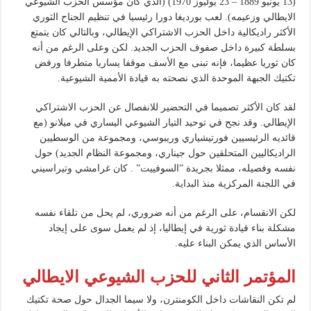
(13 يونيو 1889 – 23 يوليوز 1970) (الذي كان مؤسس الحزب الشيوعي
الايطالي وزعيمه). لعب بورديغا دورا رئيسيا في تنظيم الجناح الثوري
الأكثر راديكالية داخل الحزب الاشتراكي الإيطالي، وبالتالي كان يتمتع
بسلطة كبيرة داخل صفوف الحزب الجديد. لكن وعلى الرغم من أنه
كان ثوريا عظيما، فإنه تبنى مع الأسف موقفا يساريا متطرفا ورفض
تكتيك الجبهة الموحدة الذي نصحته به قيادة الأممية الشيوعية.
لقد كان الأكثر تصميما في التحضير للانفصال عن الحزب الاشتراكي
الإيطالي. وقد نجح في توحيد التيار الشيوعي اليساري في ميلانو (مع
قائديه الرئيسيين فورتيشياري وريبوسي، ومجموعة من الوسطيين
الراديكاليين المتحلقين حول جيناري، ومجموعة النظام الجديد) حول
نفسه وفصيله، ممثلا بجريدة ”السوفييت” . كان غرامشي وتيراسيني
في اللجنة المركزية منذ البداية.
لكن الانقسام، على الرغم من أنه ضروري، لم يحل من تلقاء نفسه
مشكلة بناء قيادة ثورية في إيطاليا، إذ لم يعمل سوى على إيجاد
الأساس الذي يمكن البناء عليه.
المؤتمر الثاني للحزب الشيوعي الايطالي
لم تكن النقاشات داخل الكومنترن، ولا سيما الجدال حول صحة تكتيك