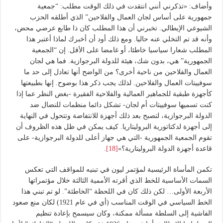
وأضاف: «تذكرني أنني انتقدت في ذلك الوقت مطلب: “جمعية
جمهورية على أساس لجان العمال والفلاحين” الذي أطلقه الحزب
الشيوعي الإيطالي. تخبرني أن هذا المطلب كان ذا طابع عرضي محض،
وأنه قد تم التخلي عنه حاليا. ومع ذلك أود أن أخبرك لماذا أعتبر هذا
المطلب شعارا سياسيا خاطئا، أو غامضا على الأقل. إن “الجمعية
الجمهورية” هي، بدون شك، هيئة للدولة البرجوازية. فما هي لجان
العمال والفلاحين من ناحية أخرى؟ من الواضح أنها تعادل إلى حد ما
سوفييتات العمال والفلاحين. لذلك يجب ذكر هذا بوضوح. إنها بطبيعتها
كأجهزة طبقية للجماهير العمالية والفلاحية الفقيرة -بغض النظر عما إذا
كنت تسميها سوفييتات أم لجان- تشكل دائما منظمات للنضال ضد
الدولة البرجوازية، لتصبح بعد ذلك أجهزة للانتفاضة وتتحول في النهاية
إلى أجهزة لدكتاتورية البروليتاريا. كيف يمكن في ظل هذه الظروف أن
تقوم الجمعية الجمهورية -التي هي جهاز أعلى للدولة البرجوازية- على
قاعدة أجهزة الدولة البروليتارية؟»
[18]
.
تكمن المأساة الرئيسية لمؤتمر ليون في تبنيه للمواقف التي تعكس
السمات الأساسية للخط الذي أقرته الأممية الثالثة خلال مؤتمراتها
الأربعة الأولى… لكن ذلك كان في اللحظة “الخاطئة”. لو تم تبني هذا
الخط السياسي في الوقت المناسب (أي في عام 1921) لكان منع صعود
الفاشية إلى السلطة مسألة ممكنة، وكان سيسمح بإعادة تنظيم