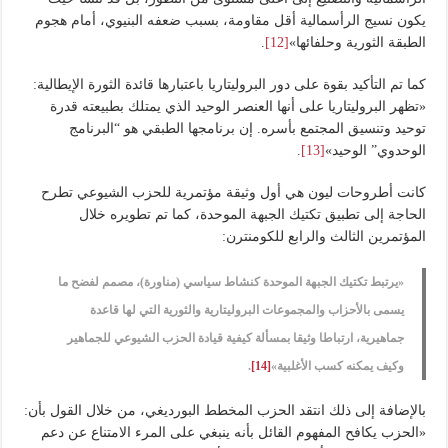
يكون نسيج الرأسمالية أقل مقاومة، بسبب ضعفه البنيوي، أمام هجوم
الطبقة الثورية وحلفائها»
[12]
.
كما تم التأكيد بقوة على دور البروليتاريا باعتبارها قائدة الثورة الإيطالية:
«تظهر البروليتاريا على أنها العنصر الوحيد الذي يمتلك بطبيعته قدرة
توحيد وتنسيق المجتمع بأسره. إن برنامجها الطبقي هو “البرنامج
الوحدوي” الوحيد»
[13]
.
كانت أطروحات ليون هي أول وثيقة مؤتمرية للحزب الشيوعي تطرح
الحاجة إلى تطبيق تكتيك الجبهة الموحدة، كما تم تطويره خلال
المؤتمرين الثالث والرابع للكومنترن:
«يرتبط تكتيك الجبهة الموحدة كنشاط سياسي (مناورة)، مصمم لفضح ما
يسمى بالأحزاب والمجموعات البروليتارية والثورية التي لها قاعدة
جماهيرية، ارتباطا وثيقا بمسألة كيفية قيادة الحزب الشيوعي للجماهير
وكيف يمكنه كسب الأغلبية»
[14]
.
بالإضافة إلى ذلك انتقد الحزب المخطط البورديغي، من خلال القول بأن:
«الحزب يكافح المفهوم القائل بأنه ينبغي على المرء الامتناع عن دعم