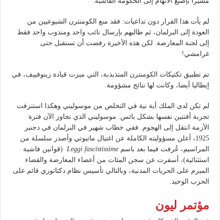
مشيرا بإصبع الاتهام إلى الحكومة الفاشية.
لم يأت هذا القرار دون تداعيات: فقد منع الكومنترن الشيوعيين من
العودة إلى البرلمان، ثم طالبهم بإرسال نائب واحد ومندوب واحد فقط
إلى لجنة المعارضة. لكن هذه الأخيرة رفضت أن تستقبل حتى
غرامشي!
تم تطبيق تكتيكات الكومنترن المتذبذبة، التي ميزت قيادة زينوفييف، في
إيطاليا أيضا، وكانت لها نتائج مشؤومة.
لم تكن لدى الملك أية نية في التخلص من موسوليني وهكذا استنزفت
تجربة أفنتين نفسها بشكل بائس. موسوليني الذي تجاوز الآن فترة
الأزمة انتقل إلى الهجوم. ففي خطاب شهير في البرلمان في دجنبر
1925، أعلن مسؤوليته الكاملة عن اغتيال ماتيوتي وأصدر سلسلة من
المراسيم، عُرفت فيما بعد باسم
Leggi fascistissime
(قوانين فاشية
استثنائية)، أسفرت عن سجن المئات من أعضاء المعارضة والقضاء
المبرم على الحريات المدنية، وبالتالي تأسيس نظام دكتاتوري قائم على
الحزب الوحيد.
مؤتمر ليون