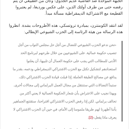
الجبهة الموحدة ضد الفاشية عديم الجدوى؛ وكان من الطبيعي أن يتم
رفضه حتى من طرف أولئك الذين، على عكس بورديغا، لم يعتبروا
القطيعة مع الاشتراكية الديمقراطية مسألة مبدأ.
لقد انتقد الكومنترن، بمبادرة تروتسكي، هذه الأطروحات بشدة. انظروا
هذه الرسالة من هيئة الرئاسة إلى الحزب الشيوعي الإيطالي:
«نحن ندعو الحزب الشيوعي للنضال من أجل حل مجلس النواب من أجل
تنصيب حكومة عمالية. على الشيوعيين من خلال طرحهم لبرنامج الحد
الأدنى للمطالب التي يجب على حكومة العمال أن تلبيها، أن يعلنوا
استعدادهم لتشكيل تكتل مع الحزب الاشتراكي الديمقراطي ودعمه، بقدر ما
يدافع عن مصالح الطبقة العاملة. إذا قبلت قيادة الحزب الاشتراكي ذلك،
ستبدأ النضالات التي ستنتقل من مجال العمل البرلماني إلى مجالات أخرى.
وبهذا نجيب على الاعتراض بأن شعار الحكومة العمالية لا يعني أكثر من
تحالف برلماني. لكن إذا رفض الحزب الاشتراكي اقتراحنا، ستقتنع الجماهير
بأننا أظهرنا لهم طريقا ملموسا إلى الأمام، في حين أن الحزب الاشتراكي لا
يعرف ماذا يفعل»
[2]
.