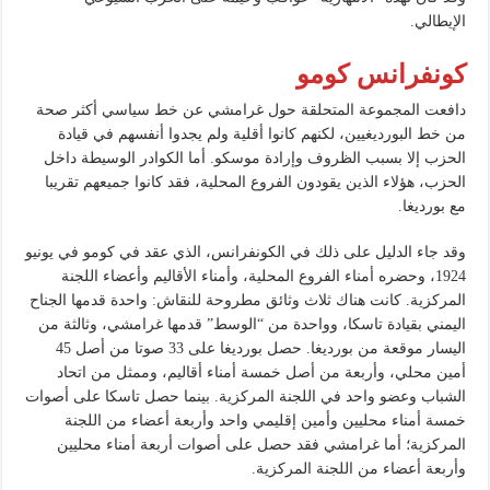
الإيطالي.
كونفرانس كومو
دافعت المجموعة المتحلقة حول غرامشي عن خط سياسي أكثر صحة
من خط البورديغيين، لكنهم كانوا أقلية ولم يجدوا أنفسهم في قيادة
الحزب إلا بسبب الظروف وإرادة موسكو. أما الكوادر الوسيطة داخل
الحزب، هؤلاء الذين يقودون الفروع المحلية، فقد كانوا جميعهم تقريبا
مع بورديغا.
وقد جاء الدليل على ذلك في الكونفرانس، الذي عقد في كومو في يونيو
1924، وحضره أمناء الفروع المحلية، وأمناء الأقاليم وأعضاء اللجنة
المركزية. كانت هناك ثلاث وثائق مطروحة للنقاش: واحدة قدمها الجناح
اليمني بقيادة تاسكا، وواحدة من “الوسط” قدمها غرامشي، وثالثة من
اليسار موقعة من بورديغا. حصل بورديغا على 33 صوتا من أصل 45
أمين محلي، وأربعة من أصل خمسة أمناء أقاليم، وممثل من اتحاد
الشباب وعضو واحد في اللجنة المركزية. بينما حصل تاسكا على أصوات
خمسة أمناء محليين وأمين إقليمي واحد وأربعة أعضاء من اللجنة
المركزية؛ أما غرامشي فقد حصل على أصوات أربعة أمناء محليين
وأربعة أعضاء من اللجنة المركزية.