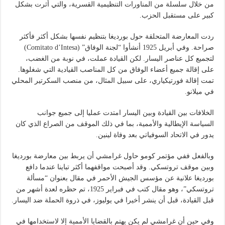
من خلال سلسلة من المناورات التنظيمية القسرية، والتي أثرت بشكل
كبير على مستقبل الحزب.
ردت المعارضة المتحلقة حول بورديغا بتنظيم نفسها بشكل أكثر فأكثر
صراحة. وفي أبريل 1925 أنشأوا “لجنة الوفاق” (Comitato d’Intesa)
لتجميع كل عناصر اليسار. لكن القيادة عملت، في نوبة من الغضب،
على إقالة جميع أعضاء الوفاق من كل المناصب القيادية التي شغلوها.
تمت إقالة فورتيكياري، على سبيل المثال، من منصب السكرتير المحلي
في ميلانو.
الخلافات بين القيادة وبين اليسار امتدت عمليا إلى جميع جوانب
السياسة الإيطالية والأممية، بما في ذلك الموقف من الصراع الذي كان
يدور في الاتحاد السوفياتي بعد وفاة لينين.
وبالفعل ففي مؤتمر كومو حاول غرامشي أن يربط بين معارضة بورديغا
وبين موقف تروتسكي. وقد أصبحت مواقفهما أكثر تباينا عندما دافع
بورديغا علانية عن مؤسس الجيش الأحمر في مقال بعنوان “مسألة
تروتسكي”، وهو مقال كتب في فبراير 1925، تم حظره لعدة أشهر من
قبل القيادة، قبل أن ينشر أخيرا في يوليوز، في ذروة الحملة ضد اليسار.
وفي حين أن غرامشي لم يكن يهتم بالقضايا الأممية إلا لاستخدامها في