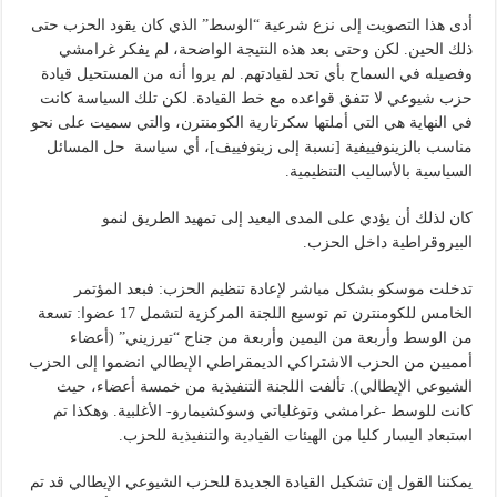
أدى هذا التصويت إلى نزع شرعية “الوسط” الذي كان يقود الحزب حتى
ذلك الحين. لكن وحتى بعد هذه النتيجة الواضحة، لم يفكر غرامشي
وفصيله في السماح بأي تحد لقيادتهم. لم يروا أنه من المستحيل قيادة
حزب شيوعي لا تتفق قواعده مع خط القيادة. لكن تلك السياسة كانت
في النهاية هي التي أملتها سكرتارية الكومنترن، والتي سميت على نحو
مناسب بالزينوفييفية [نسبة إلى زينوفييف]، أي سياسة حل المسائل
السياسية بالأساليب التنظيمية.
كان لذلك أن يؤدي على المدى البعيد إلى تمهيد الطريق لنمو
البيروقراطية داخل الحزب.
تدخلت موسكو بشكل مباشر لإعادة تنظيم الحزب: فبعد المؤتمر
الخامس للكومنترن تم توسيع اللجنة المركزية لتشمل 17 عضوا: تسعة
من الوسط وأربعة من اليمين وأربعة من جناح “تيرزيني” (أعضاء
أمميين من الحزب الاشتراكي الديمقراطي الإيطالي انضموا إلى الحزب
الشيوعي الإيطالي). تألفت اللجنة التنفيذية من خمسة أعضاء، حيث
كانت للوسط -غرامشي وتوغلياتي وسوكشيمارو- الأغلبية. وهكذا تم
استبعاد اليسار كليا من الهيئات القيادية والتنفيذية للحزب.
يمكننا القول إن تشكيل القيادة الجديدة للحزب الشيوعي الإيطالي قد تم