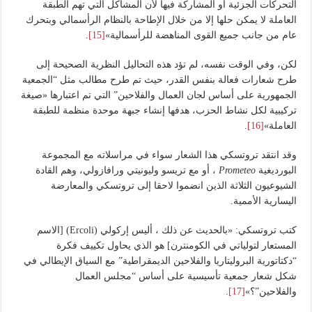
التحركات الجزئية أو المشاركة فيها لأن المشاكل التي تهم الطبقة
العاملة لا يمكن حلها إلا من خلال الإطاحة بالنظام الرأسمالي وبتحرك
عام من جانب جميع القوى المناهضة للرأسمالية»
[15]
.
لكن، وفي الوقت نفسه، لم تؤد هذه التحاليل النظرية الصحيحة إلى
طرح شعارات فعالة بنفس القدر، حيث تم طرح مطالب مثل “الجمعية
الجمهورية على أساس لجان العمال والفلاحين” التي تم اعتبارها «صيغة
تركيبية لكل نشاط الحزب، هدفها إنشاء جبهة موحدة منظمة للطبقة
العاملة»
[16]
.
وقد انتقد تروتسكي هذا الشعار سواء في مراسلاته مع المجموعة
البورديغية
Prometeo
، أو مع تريسو وليونيتي ورافازولي، وهم القادة
الشيوعيون الثلاثة الذين انضموا لاحقا إلى تروتسكي والمعارضة
اليسارية الأممية.
كتب تروتسكي: «بالحديث عن ذلك ، أليس إركولي (Ercoli) [الاسم
المستعار لتولياتي في الكومنترن] هو الذي يحاول تكييف فكرة
“دكتاتورية البروليتاريا والفلاحين الديمقراطية” مع السياق الإيطالي في
شكل شعار جمعية تأسيسية على أساس “مجلس العمال
والفلاحين”؟»
[17]
.