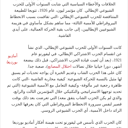
الخلافات والأخطاء السياسية التي شابت السنوات الأولى للحزب
الشيوعي الإيطالي. كان مؤتمر ليون، عام 1926، تتويجا للطبيعة
المتناقضة للحزب الشيوعي الإيطالي -التي تفاقمت بسبب الانحطاط
البيروقراطي للأممية الثالثة- مما ساهم بشكل مأساوي في هزيمة
الشيوعيين الإيطاليين، إلى جانب بقية الحركة العمالية، على أيدي
الفاشية.
كانت السنوات الأولى للحزب الشيوعي الإيطالي، الذي نشأ
عن انقسام الحزب الاشتراكي الإيطالي، في ليفورنو عام
أمادِيو
1921، (بعد أن لعبت قيادة الحزب الاشتراكي، قبل ذلك ببضعة
بورديغا
أشهر، دورا خيانيا خلال نضالات
احتلال المصانع
)، صعبة جدا.
كان على هذا الحزب الشاب وعديم الخبرة أن يواجه تحديات لم يسبق
لها مثيل بالنسبة للحركة الشيوعية: كيفية محاربة الفاشية -التي كانت
ظاهرة رجعية غير مألوفة- وكيفية التعامل مع الأممية الشيوعية (التي تم
تحديد توجهها الاستراتيجي والتكتيكي خلال المؤتمرين الثالث والرابع،
والذي لم يكن الحزب الشاب يتفق معه) التي تعرضت بعد ذلك بوقت
قصير لنفس سيرورة الانحطاط البيروقراطي التي كان يعرفها الحزب
الرائد داخل الأممية، أي الحزب الشيوعي الروسي.
كان الحزب الذي تأسس في ليفورنو تحت هيمنة أفكار أماديو بورديغا