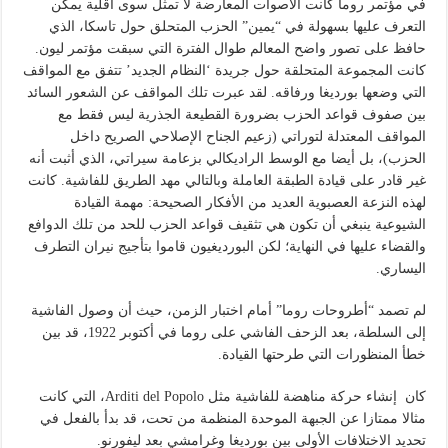
في مؤتمر روما كانت الأصوات المعارضة لا تمثل سوى أقلية يمكن
التعرف عليها بسهولة في “يمين” الحزب المتحلق حول تاسكا، الذي
حافظ على تصور واضح المعالم طوال الفترة التي سبقت مؤتمر ليون.
كانت المجموعة المتحلقة حول جريدة ‘النظام الجديد’ تتفق مع المواقف
التي وضعها بورديغا ورفاقه. لقد عبرت تلك المواقف عن الشعور السائد
بين صفوف قواعد الحزب بضرورة القطيعة الجذرية ليس فقط مع
المواقف المعتدلة لتوراتي (زعيم الجناح الإصلاحي الصريح داخل
الحزب)، بل أيضا مع الوسط الراديكالي بزعامة سيراتي، الذي أثبت أنه
غير قادر على قيادة الطبقة العاملة وبالتالي مهد الطريق للفاشية. كانت
لهذه النزعة العصبوية العديد من الأفكار الصحيحة: مهمة القيادة
الشيوعية ينبغي أن تكون هي تثقيف قواعد الحزب للحد من تلك الدوافع
والقضاء عليها في النهاية؛ لكن البورديغيون قاموا بتأجيج نيران التطرف
اليساري.
لم تصمد “أطروحات روما” أمام اختبار الزمن، حيث أن وصول الفاشية
إلى السلطة، بعد الزحف الفاشي على روما في أكتوبر 1922، قد بين
خطأ المنظورات التي طرحتها القيادة.
كان إنشاء حركة مناهضة للفاشية مثل Arditi del Popolo، التي كانت
مثالا ممتازا عن الجبهة الموحدة المنظمة من تحت، قد بدأ بالفعل في
تحديد الاختلافات الأولى بين بورديغا وغرامشي بعد ليفورنو.