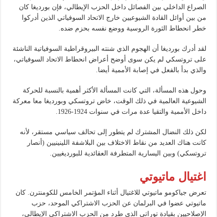
الصراع الداخلي بين الفصائل داخل الحزب الإيطالي، فإن بورديغا كان
من بين أوائل القادة الشيوعيين خارج الاتحاد السوفياتي الذين أدركوا
خطر انحطاط الثورة الروسية ووضع نفسه بحزم ضده.
لقد أدرك بورديغا أن الهجوم الذي شنته البيروقراطية السوفياتية الناشئة
على تروتسكي لم يكن سوى أوضح أعراض انحطاط الاتحاد السوفياتي،
والذي بدأ بالفعل في إصابة الأممية أيضا.
وحول هذه المسألة، التي كانت المسألة الأكثر أهمية بالنسبة للحركة
الشيوعية العالمية في ذلك الوقت، خاض تروتسكي وبورديغا معا معركة
داخل الأممية والتقيا عدة مرات في سنوات 1924-1926.
لكن ذلك النضال المشترك لم يتطور إلى تحالف سياسي مستقر، لأنه
كانت هناك العديد من نقاط الاختلاف بين البلاشفة اللينينيين (أنصار
تروتسكي) وبين اليسارية المتطرفة العقائدية للبورديغيين.
اغتيال ماتيوتي
تعرض جياكومو ماتيوتي للاغتيال أثناء المؤتمر الخامس للكومنترن. كان
ماتيوتي عضوا في البرلمان عن الحزب الاشتراكي الموحد، حزب
الإصلاحيين بقيادة توراتي الذي طرد من الحزب الاشتراكي الإيطالي،