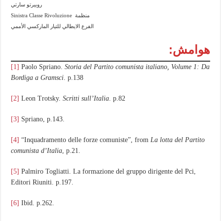
روبيرتو سارتي
منظمة Sinistra Classe Rivoluzione
الفرع الايطالي للتيار الماركسي الأممي
هوامش:
[1]
Paolo Spriano.
Storia del Partito comunista italiano, Volume 1: Da
Bordiga a Gramsci
. p.138
[2]
Leon Trotsky.
Scritti sull’Italia
. p.82
[3]
Spriano, p.143.
[4]
“Inquadramento delle forze comuniste”, from
La lotta del Partito
comunista d’Italia
, p.21.
[5]
Palmiro Togliatti. La formazione del gruppo dirigente del Pci,
Editori Riuniti. p.197.
[6]
Ibid. p.262.