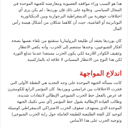
هذا هو السبب وراء مواقفه العصبوية ومعارضته للجبهة الموحدة في
المجال السياسي. وعلاوة على ذلك فإن بورديغا ، لم يكن يرى أي
اختلافات جوهرية بين الديمقراطية البرجوازية وبين الديكتاتورية
البونابرتية أو الفاشية، حيث أن كلاهما شكلان من أشكال هيمنة رأس
المال.
كان بورديغا يعتقد أن طليعة البروليتاريا ستقتنع من تلقاء نفسها بصحة
أفكار الشيوعيين، وعندها ستنضم إلى الحزب، وأنه يكفي الانتظار
وتثقيف الكوادر اللازمة لكي يكون الحزب مستعدا عندما تندلع الثورة.
لكن هذا النوع من الانتظار المسياني لا علاقة له بالماركسية.
اندلاع المواجهة
كانت مسألة الجبهة الموحدة على وجه التحديد هي النقطة الأولى التي
فجرت الاختلافات بين غرامشي وبورديغا. كان المؤتمر الرابع للكومنترن
قد عرض بالفعل خط الحزب الشيوعي الإيطالي لانتقادات شديدة،
وطالب القيادة الإيطالية بقبول خط المؤتمر [أي تبني تكتيك الجبهة
الموحدة الذي يستهدف صفوف الحزب الاشتراكي الديمقراطي كوسيلة
لتوحيد كل الفئة الطليعية للطبقة العاملة حول راية الحزب الشيوعي]
وتوجيه الحزب على هذا الأساس.