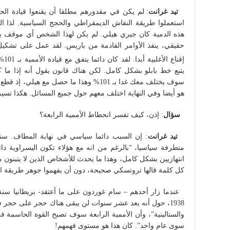
تيد غرانت
: لم يكن في مقدورهم مطلقا أن يقنعوا قيادة الح
استعملوا طريقة النقاش الديمقراطي والحجج السياسية. لذا التج
حقيقي، ينفذ الأوامر القادمة من باريس. لقد عمل على تشكي
إقناع الأغلبية أبدا. لقد كان دائما يتفق مع قيادة الأممية بـ 101%. في الواقع، كان هو البابلي
سوف يختلف معك غدا بـ 101% وهذا ما حصل مع ه
هو أيضا وفي النهاية اختلف معهم حول جميع المسائل. هكذا تسير 
سؤال
: إذن، كيف تفسر انحطاط الأممية الرابعة؟
تيد غرانت
متطرفة سياسيا، “بالرغم من انه مع هؤلاء تكون اليسراوية دائم
انتهازيين بشكل كامل، وهذا ما يحدث للأشخاص الذين لا يتبنون مو
كل كلمة قالها تروتسكي صحيحة، دون أن يفهموا جوهر طريقة ال
1938، حول أنه بعد عشر سنوات لن يبقى هناك حجر على حجر ف
والستالينية”، وأن الأممية الرابعة سوف تصبح القوة الحاسمة في 
سوى عام واحد”. كان هذا هو مستوى فهمهم!