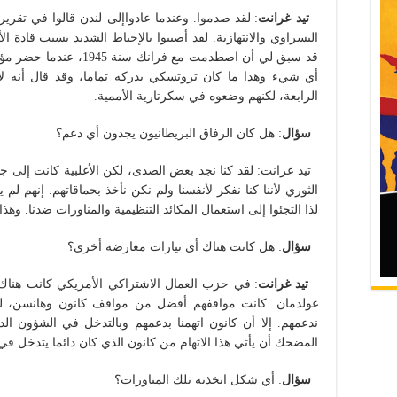
تيد غرانت
: لقد صدموا. وعندما عادواإلى لندن قالوا في تقر
اليسراوي والانتهازية. لقد أصيبوا بالإحباط الشديد بسبب قادة الأ
قد سبق لي أن اصطدمت مع فر
أي شيء وهذا ما كان تروتسكي يدركه تماما، وقد قال أنه لا 
الرابعة، لكنهم وضعوه في سكرتارية الأممية.
سؤال
: هل كان الرفاق البريطانيون يجدون أي دعم؟
تيد غرانت: لقد كنا نجد بعض الصدى، لكن الأغلبية كانت إلى جا
الثوري لأننا كنا نفكر لأنفسنا ولم نكن نأخذ بحماقاتهم. إنهم لم
لذا التجئوا إلى استعمال المكائد التنظيمية والمناورات ضدنا. وهذ
سؤال
: هل كانت هناك أي تيارات معارضة أخرى؟
تيد غرانت
: في حزب العمال الاشتراكي الأمريكي كانت هنا
غولدمان. كانت مواقفهم أفضل من مواقف كانون وهانسن، لكنه
ندعمهم. إلا أن كانون اتهمنا بدعمهم وبالتدخل في الشؤون ال
المضحك أن يأتي هذا الاتهام من كانون الذي كان دائما يتدخل في
سؤال
: أي شكل اتخذته تلك المناورات؟