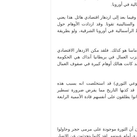
لية في أوروبا.
يما بعد إلى ازدهار اقتصادي هائل. هذا يعني
لستالينية تقوتا. وقد ازدادت الأوهام حول
، بعد انتصار الثورة الصينية سنة 1949 وإسقاط الرأسمالية في أوروبا الشرقية، ولو بطريقة
نا هو كذلك. فلقد مكن الازدهار الاقتصادي
زب العمال في بريطانيا آنذاك هي الحكومة
لقد كانت هنالك أوهام كبيرة في صفوف العمال
شيوعي الثوري) قد استخلصت انه بسبب هذه
تطورات فان المنظورات التي سطرها تروتسكي سنة 1938، قد كذبها التاريخ مما يفرض ضرورة تسطير
نوا يطلقون على أنفسهم قادة الأممية الرابعة
ون أن الثورة موجودة على مرمى حجر وحاولوا
مام عيونهم. لقد كانوا يتحدثون عن الانهيار