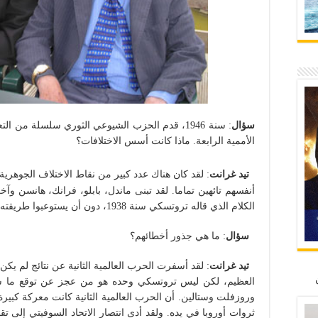
سؤال
: سنة 1946، قدم الحزب الشيوعي الثوري سلسلة من 
الأممية الرابعة. ماذا كانت أسس الاختلافات؟
تيد غرانت
: لقد كان هناك عدد كبير من نقاط الاختلاف الجوهرية
أنفسهم تائهين تماما. لقد تبنى ماندل، بابلو، فرانك، هانسن وآخ
الكلام الذي قاله تروتسكي سنة 1938، دون أن يستوعبوا طريقته، ونتيجة لذلك وقعوا في الارتباك.
سؤال
: ما هي جذور أخطائهم؟
تيد غرانت
: لقد أسفرت الحرب العالمية الثانية عن نتائج لم 
العظيم، لكن ليس تروتسكي وحده هو من عجز عن توقع ما 
وروزفلت وستالين. أن الحرب العالمية الثانية كانت معركة كبير
ثروات أوروبا في يده. ولقد أدى انتصار الاتحاد السوفيتي إلى تق