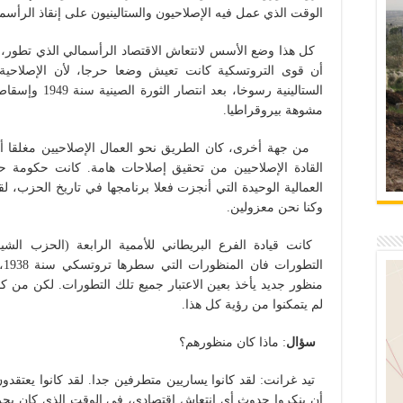
الوقت الذي عمل فيه الإصلاحيون والستالينيون على إنقاذ الرأسما
كل هذا وضع الأسس لانتعاش الاقتصاد الرأسمالي الذي تطور، وف
أن قوى التروتسكية كانت تعيش وضعا حرجا، لأن الإصلاحية وا
الستالينية رسوخا
مشوهة بيروقراطيا.
من جهة أخرى، كان الطريق نحو العمال الإصلاحيين مغلقا أمام
القادة الإصلاحيين من تحقيق إصلاحات هامة. كانت حكومة ح
العمالية الوحيدة التي أنجزت فعلا برنامجها في تاريخ الحزب، 
وكنا نحن معزولين.
كانت قيادة الفرع البريطاني للأممية الرابعة (الحزب ال
ال
منظور جديد يأخذ بعين الاعتبار جميع تلك التطورات. لكن من كا
لم يتمكنوا من رؤية كل هذا.
سؤال
: ماذا كان منظورهم؟
تيد غرانت: لقد كانوا يساريين متطرفين جدا. لقد كانوا يعتقد
أن ينكروا حدوث أي انتعاش اقتصادي، في الوقت الذي كان يجري أ