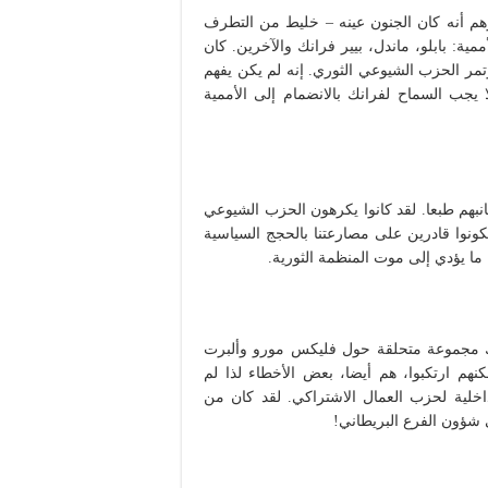
يرهم أنه كان الجنون عينه – خليط من التطرف
ممية: بابلو، ماندل، بيير فرانك والآخرين. كان
انك سنة 1945، عندما حضر مؤتمر الحزب الشيوعي الثوري. إنه لم يكن يفهم
يجب السماح لفرانك بالانضمام إلى الأممية
نبهم طبعا. لقد كانوا يكرهون الحزب الشيوعي
 يكونوا قادرين على مصارعتنا بالحجج السياسية
ا ما يؤدي إلى موت المنظمة الثورية.
ك مجموعة متحلقة حول فليكس مورو وألبرت
م ارتكبوا، هم أيضا، بعض الأخطاء لذا لم
داخلية لحزب العمال الاشتراكي. لقد كان من
 شؤون الفرع البريطاني!