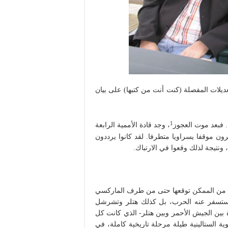
التعديلات المفصلة (كنت أنت من كتبها) على بيان
1
. فبعد موت العجوز
، وجد قادة الأممية الرابعة
رون موقفا يسراويا متطرفا. لقد كانوا يرددون
يكن من الممكن توقعها حتى من طرف الماركسي
ستسفر عنه الحرب، بل كذلك هتلر وتشرشل
ة بين الجيش الأحمر وبين هتلر- الذي كانت كل
وية الستالينية طيلة مرحلة تاريخية كاملة، في