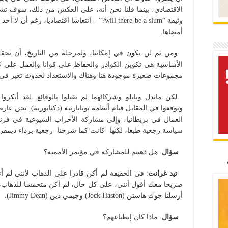
الاقتصادي، بينما قلنا نحن أنه، على العكس من ذلك، سوف تشهد
وثيقة “
will there be a slum?
” – انتعاشا اقتصاديا، رغم أن لا أحد
أمضاها.
ومن ثم لن يكون في إمكاننا، ولمرحلة من التاريخ، أن نح
الأساسية هي تكوين الكوادر والحفاظ على قوانا والعمل على ك
مجموعات صغيرة موجودة هنا وهناك والاستعداد لحدوث تغير في 
لكن ماندل وبابلو وشركائهما لم يقبلوا بالوقائع. لقد أنكروا 
وتوقعوا في المقابل قيام أنظمة بونابارتية (دكتاتورية). نحن عا
العمال في بريطانيا، وإلى مشاركة الأحزاب الشيوعية في فرنس
سياسة رجعية طبعا، لكنها- كانت كما شرحنا- رجعية برداء ديمقرا
سؤال
: هل ذهبتم للمشاركة في مؤتمر الأممية؟
تيد غرانت
: في الحقيقة لم أكن قادرا على الذهاب لأنني لم
صريحا معك أقول أنني، على كل حال، لم أكن متحمسا للذهاب، ل
أرسلنا جوك هاستن (Jock Haston) وجيمي دين (Jimmy Dean).
سؤال
: ماذا كان إنطباعهم؟