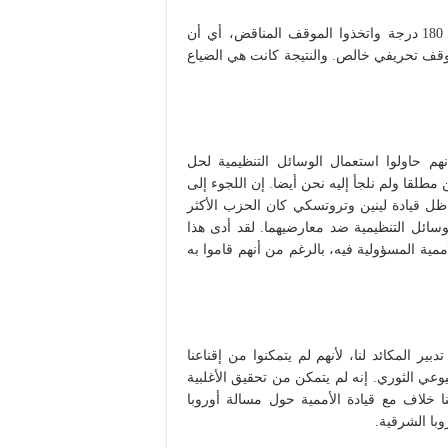
وفيما بعد، عندما صارت الوقائع واضحة أمام أعينهم، قفزوا 180 درجة واتخذوا الموقف المناقض، أي أن
قف تحريفي خالص. والنتيجة كانت هي الضياع
هم حاولوا استعمال الوسائل التنظيمية لحل
 مطلقا ولم نلجأ إليه نحن أيضا. إن اللجوء إلى
ل قيادة لينين وتروتسكي كان الحزب الأكثر
وسائل التنظيمية ضد معارضيهما. لقد أدى هذا
مية المسؤولية فيه، بالرغم من أنهم قاموا به
بير المكائد لنا، لأنهم لم يتمكنوا من إقناعنا
ي الثوري. إنه لم يتمكن من تحقيق الأغلبية
 خلاف مع قيادة الأممية حول مسالة أوروبا
با الشرقية.