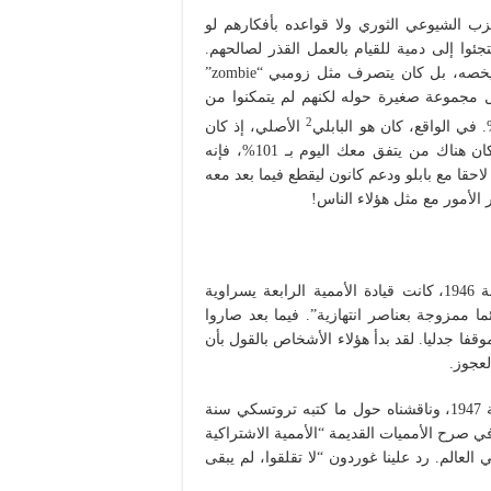
زب الشيوعي الثوري ولا قواعده بأفكارهم لو
ئوا إلى دمية للقيام بالعمل القذر لصالحهم.
هذه الدمية كان جيري هيلي. لم يكن لهذا الشخص أي موقف يخصه، بل كان يتصرف مثل زومبي “zombie”
ل مجموعة صغيرة حوله لكنهم لم يتمكنوا من
2
الأصلي، إذ كان
يتبع خط بابلو بشكل كامل. لكن هناك قانون يقول أنه إذا ما كان هناك من يتفق معك اليوم بـ 101%، فإنه
يلي، إذ قطع لاحقا مع بابلو ودعم كانون ليقطع فيما بعد معه
الأمور مع مثل هؤلاء الناس!
: إن السبب دائما سياسي في نهاية المطاف. سنة 1946، كانت قيادة الأممية الرابعة يسراوية
ا ممزوجة بعناصر انتهازية”. فيما بعد صاروا
قفا جدليا. لقد بدأ هؤلاء الأشخاص بالقول بأن
عجوز.
عندما زار أحدهم – سام غوردون على ما أعتقد- بريطانيا سنة 1947، وناقشناه حول ما كتبه تروتسكي سنة
ي صرح الأمميات القديمة “الأممية الاشتراكية
العالم. رد علينا غوردون “لا تقلقوا، لم يبقى