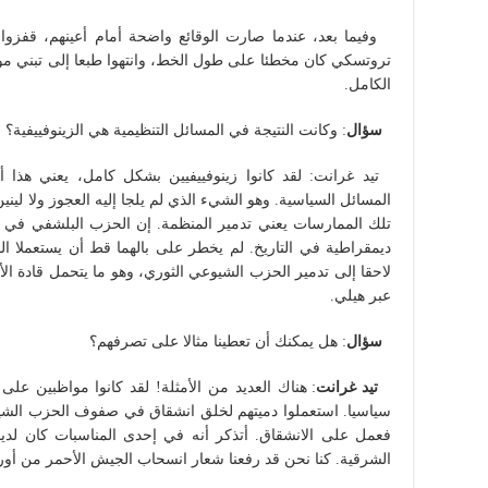
تروتسكي كان مخطئا على طول الخط، وانتهوا طبعا إلى تبني مو
الكامل.
سؤال
: وكانت النتيجة في المسائل التنظيمية هي الزينوفييفية؟
تيد غرانت: لقد كانوا زينوفييفيين بشكل كامل، يعني هذا أن
المسائل السياسية. وهو الشيء الذي لم يلجا إليه العجوز ولا لينين
تلك الممارسات يعني تدمير المنظمة. إن الحزب البلشفي في ظ
ديمقراطية في التاريخ. لم يخطر على بالهما قط أن يستعملا ال
لاحقا إلى تدمير الحزب الشيوعي الثوري، وهو ما يتحمل قادة الأم
عبر هيلي.
سؤال
: هل يمكنك أن تعطينا مثالا على تصرفهم؟
تيد غرانت
: هناك العديد من الأمثلة! لقد كانوا مواظبين على تد
سياسيا. استعملوا دميتهم لخلق انشقاق في صفوف الحزب الشيوع
فعمل على الانشقاق. أتذكر أنه في إحدى المناسبات كان لدينا
الشرقية. كنا نحن قد رفعنا شعار انسحاب الجيش الأحمر من أورو