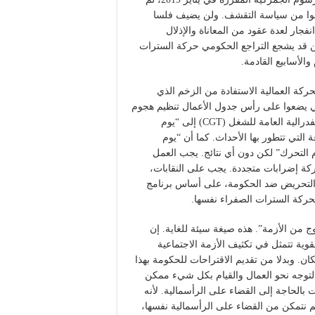
عبوا من سياسة التقشف. ولن يضيف فلسا
جار لعدة عقود من المعاناة والإذلال
ين قد يشجع التراجع الحكومي حركة السترات
والأسابيع القادمة.
ركة العمالية الاستفادة من الزخم الذي
لكي يضعوا على رأس جدول الأعمال تنظيم هجوم
عمالي شامل ضد حكومة ماكرون وكل سياسته. دعت قيادة الكنفدرالية العامة للشغل (CGT) إلى “يوم
 السرعة التي تتطور بها الأحداث. كما أن “يوم
م التحرك” لكن دون أي نتائج. يجب العمل
اعة، كنقطة انطلاق لحركة إضرابات متجددة. يجب على النقابات،
والتحريض ضد الحكومة، على أساس برنامج
ركة السترات الصفراء نفسها.
وج من الأزمة”. هذه صيغة سيئة للغاية. إن
وية تتمثل في تكثيف الأزمة الاجتماعية
ان. وبدلا من تقديم الاقتراحات للحكومة بهذا
 التوجه نحو العمال والقيام بكل شيء ممكن
بالحاجة إلى القضاء على الرأسمالية. لأنه
م نتمكن من القضاء على الرأسمالية نفسها،