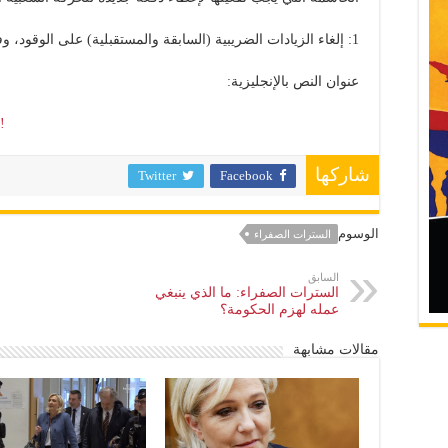
1: إلغاء الزيادات الضريبية (السابقة والمستقبلية) على الوقود، وفرض ضريبة تضامنية على الثروة، الخ.
عنوان النص بالإنجليزية:
!
شاركها
Twitter
Facebook
الوسوم
السترات الصفراء
السابق
السترات الصفراء: ما الذي ينبغي
عمله لهزم الحكومة؟
مقالات مشابهة