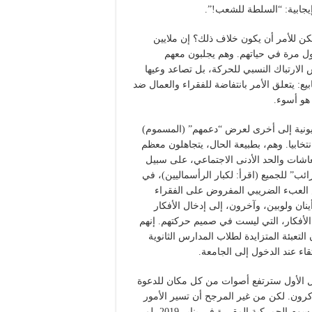
إيجابية: “السلطة للشعب!”.
كن للأمر أن يكون خلاف ذلك؟ إن ملايين
أول مرة في حياتهم. وهم يجلبون معهم
 الارتباك النسبي للحركة، بل تصاعد وعيها
ع: يتعلق الأمر بانتفاضة للفقراء والعمال ضد
 هو أسوء.
زيونية إلى أخرى لعرض “دعمهم” (المسموم)
تخابيا. وهم، بطبيعة الحال، يتجاهلون معظم
اشات والحد الأدنى الاجتماعي، على سبيل
” للجميع (اقرأ: لكبار الرأسماليين)، في
 العبء الضريبي المفروض على الفقراء
نان ولوبين، وآخرون، إلى إدخال الأفكار
الأفكار، التي ليست في صميم حركتهم. إنهم
تعبئة المتزايدة لطلاب المدارس الثانوية
قاء عند الدخول إلى الجامعة.
زل الأول سترتفع أصوات من كل مكان للدعوة
كرون. لكن من غير المرجح أن تسير الأمور
بهذه الطريقة. فمن خلال تعليق الزيادات في بعض الضرائب والرسوم الجمركية المقررة في يناير 2019، لم