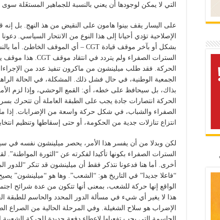
التي لا يمكن لوجودها أن يعني بالنسبة للجماهير المستغَلة سوى 
على اليسار يقف بينوا هامون على النقيض من هذ النهج. بل إنه قا
الإصلاحية تؤدي أحيانا إلى هذا النوع من الانتحار السياسي. دعونا
بشكل أو بآخر موقف قيادة CGT – أي الموقف 
السترات الصفراء ولم يت
الجمعية الوطنية، في حال فشل ذلك. المشكلة، في الحالة الراهنة
بذاك، بل سيحافظ على خطه، أي: القمع الوحشي، وإذا لزم الأمر
الحركة انتصارات جادة يجب على الطبقة العاملة أن تتحرك ب
الصفراء والشباب، في شكل حركة واسعة من الإضرابات. إذا م
انتزاع تنازلات جدية من الحكومة، أو حتى إسقاطها وتنظيم انتخا
لكن وبدلا من أن يفسر هذا الأمر، يحصر ميلينشون نفسه في سين
السترات الصفراء بكونها تأكيدا لفكرته عن “الثورة المواطنة”. لق
أخرى. أما هنا فدعونا نتذكر فقط أن ميلينشون قد تنكر “للدور ال
“فاعلا جديدا” في التاريخ هو: “الشعب”. وها هو “ميلينشون” يص
الواقع إنها حركة للشعب، بمعنى أنها تتكون من عدة شرائح اجت
هذا لا يغير أي شيء في مسألة الدور المحدد والحاسم للطبقة ال
الإضراب هو سلاح الشغيلة. وفي المرحلة الحالية من الصراع ا
الحاسمة التي يجب تفعيلها لإعطاء دفعة جديدة للحركة الشعبية ال