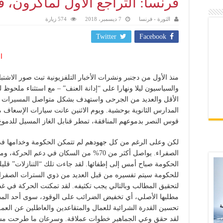
فرنسا: التراجع الأول لماكرون، 
الثورة - فرنسا
7 ديسمبر، 2018
574 زيارة
Twitter
Facebook
ا
منذ الأول من دجنبر ونشرات الأخبار التلفزيونية تبث صور الاشت
والسياسيون ليلا ونهارا على “إدانة العنف” – مع استثناء ملحوظ
الأقل والعديد من الجرحى واستهدف بشكل متواصل المسيرات ا
المدارس الثانوية بوحشية. ويوم الاثنين عانت سيارات الإسعاف
قوس النصر بدموعهم المنافقة، تمطر قنابل الغاز المسيل للدموع و
لكن وعلى الرغم من كل جهودهم لم تتمكن الحكومة وخدامها ف
الصفراء. يواصل أكثر من 70% من السكان في دعم
الحكومة صباح أمس إلى إطفائها. لقد جاءت تلك “التنازلات” قليلة
للحكومة سيتم تفسيره من قبل العديد من ذوي السترات الصفراء ب
لتحقيق المطالب وبالتالي يجب تكثيفه. لقد تمكنت الحركة في غضو
مطلبها الأصلي، أي تخفيض الضرائب على الوقود، سوى أحد الم
تحسين القدرة الشرائية للعمال والمتقاعدين والعاطلين عن العمل 
لقد حقق وعي الجماهير خطوات عملاقة. وسرعان ما طرحت مس