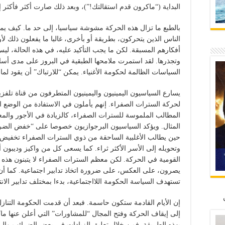
البداية (“ماكرون قدم استقالتك!”)، وبعد ذلك صارت أكثر فأكثر 
بالطبع ما تزال هذه الحركة مشوشة سياسيا، إلى حد ما. كيف يم
الناس الذين يتحركون، بطريقة أو بأخرى، غالبا ما يفعلون ذلك ل
أفكارهم المسبقة. لكن ما يجب التأكيد عليه، في هذه الحالة، ليس
وتجذرها. لقد استمرت ملامحها الطبقية في البروز على مدى أسابي
السياسات الظالمة لحكومة الأغنياء. يمكن “للارتباك” أن يقود لما
يسارع السياسيون اليمينيون واليمينيون المتطرفون من قناة تلف
لحركة السترات الصفراء. إنهم يأملون في الاستفادة من الوضع ان
المطالب الملموسة للسترات الصفراء، كالزيادة في الأجور والمع
المثال. ويؤكد السياسيون البرجوازيون خصوصا على “خفض الضرائب
حين يطالب الأغلبية الساحقة من ذوي السترات الصفراء تخفيض
وتحويله إلى الأسر الأكثر ثراء. كما يسعى كل من واكيز وديبون أي
القومية في الحركة. لكن معظم السترات الصفراء لا يتبنون هذه 
يصرون، على العكس، على ضرورة اتخاذ تدابير اجتماعية. كما أن ال
تستهدف السياسة الحكومة اللااجتماعية، بدءا بمختلف تدابير الانت
إن الأيام القادمة ستكون حاسمة. فبعد أن قدمت الحكومة التنا
إلى إيقاف الحركة وفتح المجال “للمشاورات” التي أعلن عنها ما