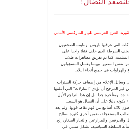
فلنصعد النضال!
لثورة، الفرع الفرنسي للتيار الماركسي الأممي
باكات التي عرفتها باريس. وتناوب الصحفيون
 لعنف الشرطة الذي خلف قتيلا واحدا على
لسلمية. كما تم تفريق مظاهرات طلاب
 من نفس المصير. وبينما يغسل المسؤولون
الهراوات في جميع أنحاء البلاد.
ي وسائل الإعلام من إضعاف حركة السترات
 الحركة، ومن غير المرجح أن تؤدي “التنازلات” التي أعلنتها
 جدا ومتأخرة جدا. بل إن هذا التراجع الأول
كونه دليلا على أن النضال هو السبيل
ن ثلاثة أسابيع من فهم نقاط قوتها. ولم يعد
طالب المستعجلة، ضمن أخرى كثيرة لصالح
والحرفيين والمزارعين والتجار الصغار، إلخ.
ألة السلطة السياسية، بشكل سلبي في