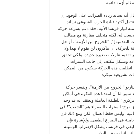
نظام أزمة دائمة.
ل أنه يساند زيادة الضرائب على الوقود. إن
 ننتقل أكثر: قيادة الحزب الشيوعي تساند
الخاطئ. أما بالنسبة لتيار فرنسا الأبية، فقد دعم بسرعة حركة
ردد في انتقاد موقف CGT. هذا موقف يحسب له، لكنه متخلف مقارنة مع مطالب
الحركة. فقد طلب ميلينشون من ماكرون تنفيذ عدد من الإجراءات التقدمية[1] “للخروج من الأزمة”، أو حل
 للحركة، أن ماكرون لن يقوم لا بهذا ولا
 تقديم تنازلات صغيرة جديدة. ولكي تحقق
سرعة وبشكل مكثف إلى جانب السترات
ا انطلقت هذه الحركة سيكون من الممكن
بات تشريعية مبكرة.
اريو “الخروج من الأزمة”. ويفسر حركة
د سبق لنا أن انتقدنا هذه الفكرة في أماكن
مركزي” للطبقة العاملة ويعتقد أنه قد وجد
يح بفرح: السترات الصفراء هم “الشعب”! في
ماعية، وليس فقط العمال. لكن ومع ذلك فإن
عاملة في الصراع الطبقي. وللإشارة فإن
لطبقي في فرنسا، يشكل الإضراب الوسيلة
تي اندلعت في البلاد.