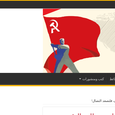
ئط
كتب ومنشورات
، فلنصعد النضال!