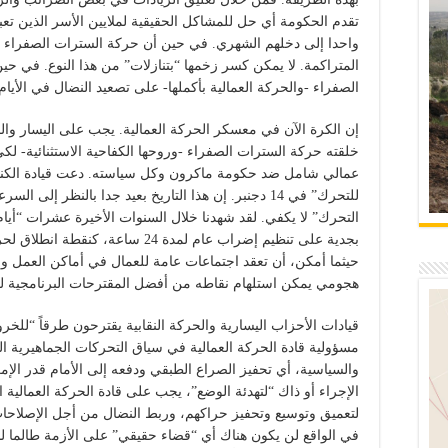
تقدم الحكومة أي حل للمشاكل الحقيقية لملايين الأسر الذين ت
واحدا إلى دخلهم الشهري. في حين أن حركة السترات الصفراء انف
المتراكمة. لا يمكن كسر زخمها “بتنازلات” من هذا النوع. في ح
الصفراء -والحركة العمالية بأكملها- على تصعيد النضال في الأيام 
إن الكرة الآن في معسكر الحركة العمالية. يجب على اليسار والح
خلقته حركة السترات الصفراء -وروحها الكفاحية الاستثنائية- 
للتحرك” في 14 دجنبر. إن هذا التاريخ بعيد جدا بالنظر إلى
التحرك” لا يكفي. لقد شهدنا خلال السنوات الأخيرة عشرات “أيا
بجدية على تنظيم إضراب عام لمدة 24 س
حيثما أمكن، أن تعقد اجتماعات عامة للعمال في أماكن العمل 
هجومي يمكن استلهام نقاطه من أفضل المقترحات البرنامجية لح
قيادات الأحزاب اليسارية والحركة النقابية يقترحون طرقاً “للخر
مسؤولية قادة الحركة العمالية في سياق التحركات الجماهيرية الق
والسياسية، أي تحفيز الصراع الطبقي ودفعه إلى الأمام قدر الإمك
الإجراء أو ذاك “لتهدئة الوضع”، يجب على قادة الحركة العمالية
لتعميق وتوسيع وتحفيز حراكهم، وربط النضال من أجل الإصلاحات 
في الواقع لن يكون هناك أي “قضاء حقيقي” على الأزمة طالما ل