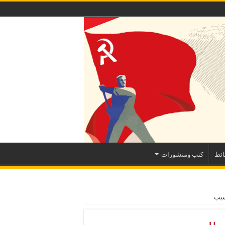
ئط
كتب ومنشورات
سبب