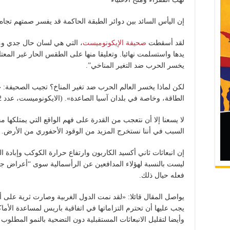
إن اليأس السائد بين دوائر الطبقة الحاكمة قد يفسر صمتهم تجاه 
لقد أسقطت
صحيفة الإيكونوميست
، التي هي لسان حال جدي وموث
يدها واستسلمت نهائيا. وتعليقا منها على الطقس الحار غير المعت
يخسر الحرب ضد التغير المناخي”.
لكن لماذا يخسر العالم الحرب ضد تغير المناخ؟ تجيب الصحيفة: 
الطاقة، وخاصة في بلدان آسيا الصاعدة». (الايكونوميست، عدد 02 غشت 2018)
لا يسعنا إلا أن نتعجب من القدرة على فهم الواقع التي يمتلكها 
السبب في أننا نستخرج المزيد من الوقود الأحفوري من الأرض.
إن انبعاثات ثاني أكسيد الكاربون وارتفاع حرارة الكوكب وإبادة ا
ليست بالنسبة لهؤلاء المدافعين عن الرأسمالية سوى “أعراض جان
فعله حيال ذلك.
يواصل المقال قائلا: «لقد نمت الدول الغربية وصارت ثرية على 
يجب عليها أن تحترم التزاماتها في اتفاقية باريس لمساعدة الأما
وأيضا لتقليل الانبعاثات المستقبلية دون التضحية بالنمو المطلو