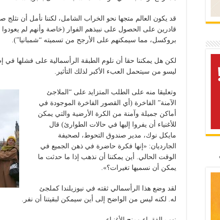
قد يكون العالم متجها نحو الخراب الشامل، لكننا نأمل أن نثلج صد
قادرين على الحصول على نبيذهم الفوار (خاصة وأنهم لم يعودوا 
بروكسل، مما سيمكنهم على الأرجح من تسميته “شمبانيا”).
لكن هل يمكننا حقا أن نلوم الطبقة الرأسمالية على فشلها في إ
ليسو من سيتحمل العبء الأكبر لذلك التأثير.
وتعليقا منه على الطلب المتزايد على “الملاجئ
الآمنة” الفاخرة (أي القصور الفاخرة الموجودة في
أماكن جميلة وآمنة من الكرة الأرضية والتي يمكن
للأغنياء أن يفروا إليها في حالات الطوارئ) قال
مايكل نوك، مدير صندوق التحوط، لصحيفة
الجارديان: «إنها فكرة حاضرة في ذهن الجميع في
الوقت الحالي. أين يمكننا أن نذهب إذا ما حدثت ما
يمكن أن نسميها تغيرات؟».
لقد وضع هذا الرأسمالي ثقته في نيوزيلندا كملجئ
له. لكنه ليس من الواضح إلى أين سيمكن لبقيتنا أن نفر.
نهب الفقراء ومنح الأغنياء