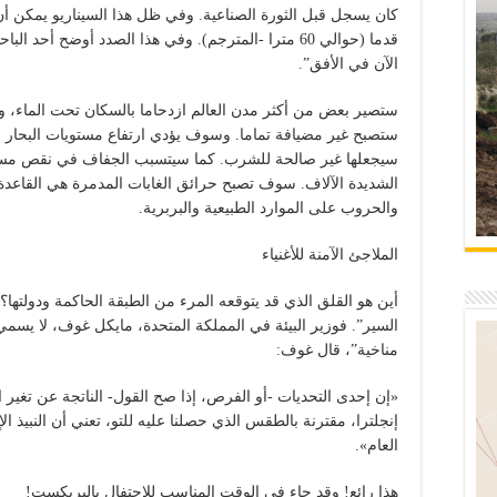
قدما (حوالي 60 مترا -المترجم). وفي هذا الصدد أوضح أحد 
الآن في الأفق”.
ستصير بعض من أكثر مدن العالم ازدحاما بالسكان تحت الماء، و
ستصبح غير مضيافة تماما. وسوف يؤدي ارتفاع مستويات البحار إلى
سيجعلها غير صالحة للشرب. كما سيتسبب الجفاف في نقص مست
الشديدة الآلاف. سوف تصبح حرائق الغابات المدمرة هي القاعدة
والحروب على الموارد الطبيعية والبربرية.
الملاجئ الآمنة للأغنياء
أين هو القلق الذي قد يتوقعه المرء من الطبقة الحاكمة ودولتها؟
السير”. فوزير البيئة في المملكة المتحدة، مايكل غوف، لا يسم
مناخية”، قال غوف:
«إن إحدى التحديات -أو الفرص، إذا صح القول- الناتجة عن تغير ا
إنجلترا، مقترنة بالطقس الذي حصلنا عليه للتو، تعني أن النبيذ ا
العام».
هذا رائع! وقد جاء في الوقت المناسب للاحتفال بالبريكست!