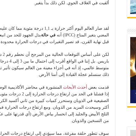
ألقيت في الغلاف الجوي. لكن ذلك بدأ يتغير.
لقد صار العالم اليوم أكثر حرارة بـ 1,1 
المعني بتغير المناخ (IPCC) أنه
في حالة
بذل الجهود للحد من انب
قبل نهاية القرن، قد تصير التغيرات في درجات الحرارة محدودة في 1,5 درجة مئ
لكن 
باريس. بل إن
متوسط عالمي، إذ أنه في أجزاء معينة من العالم سيكون تأثير تغ
ذلك سنسلم عجلة القيادة إلى أمنا الأرض.
قدمت بعض
أحدث الأبحاث
المنشورة في محاضر الأكاديمية الوطن
إذا فشلنا في الحد من ار
الصقيعية في الذوبان وستحرر كميات كبيرة من ثاني أكسيد الكربو
أكثر وسيحدث المزيد من الذوبان. ومع ارتفاع درجات الحرارة في
الثلج الأبيض والجليد إلى انحسار بياض الأرض (أي قدرتها على 
من التسخين والذوبان.