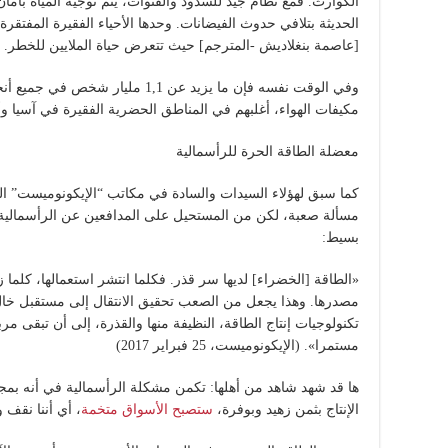
الكوارث. فمع نظام جيد للسدود والقنوات، يتم توجيه المياه بأ
الحديثة بتلافي حدوث الفيضانات. وحدها الأحياء الفقيرة المفتقر
[عاصمة بنغلاديش -المترجم] حيث تتعرض حياة الملايين للخطر.
وفي الوقت نفسه فإن ما يزيد عن 1,1 مل
مكيفات الهواء، أغلبهم في المناطق الحضرية الفقيرة في آسيا وأفري
معضلة الطاقة الحرة للرأسمالية
كما سبق لهؤلاء السيدات والسادة في مكاتب “الإيكونوميست” الم
مسألة صعبة، لكن من المستحيل على المدافعين عن الرأسمالية، 
بسيط:
«الطاقة [الخضراء] لديها سر قذر. فكلما انتشر استعمالها، كلم
مصدرها. وهذا يجعل من الصعب تحقيق الانتقال إلى مستقبل خال
تكنولوجيات إنتاج الطاقة، النظيفة منها والقذرة، إلى أن تبقى مربح
مستمرا». (الإيكونوميست، 25 فبراير 2017)
ها قد شهد شاهد من أهلها: تكمن مشكلة الرأسمالية في أنه بمجر
الإنتاج بثمن زهيد وبوفرة،
ستصبح الأسواق متخمة
، أي أننا نقف 