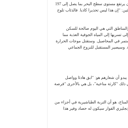
كان يسجل قبل الثورة الصناعية. وفي ظل هذا السيناريو يمكن أن يرتفع مستوى سطح البحر بما يصل إلى 197
الباحثين: “إن هذا ليس تحذيرا كاذبا. فالذئاب تلوح
المناطق التي هي اليوم صالحة للسكن
 تسربها إلى المياه الجوفية العذبة مما
مر في المحاصيل. وستقتل موجات الحرارة
. وسيصير المستقبل للنزوح الجماعي
 يبدو أن شعارهم هو: “ابق هادئا وواصل
ي ذلك “كارثة مناخية”، بل هي بالأحرى “فرصة
لمناخ، هو أن التربة الطباشيرية في أجزاء من
لإنجليزي الفوار سيكون له حصاد وفير هذا