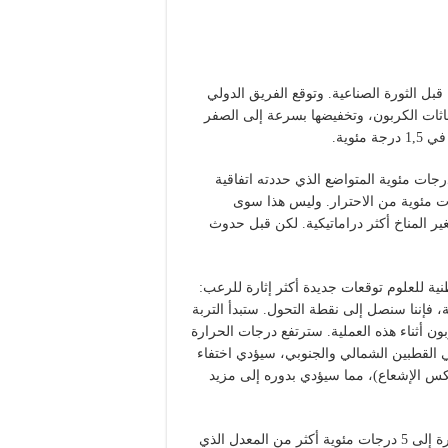
درجة مئوية مما كان عليه قبل الثورة الصناعية. وتوقع الفريق الدولي
عاثات الكربون، وتخفيضها بسرعة إلى الصفر
وية.
على أساس التوقعات الحالية من المرجح أن نحطم رقم 2 درجات مئوية المتواضع الذي حددته اتفاقية
نا في الواقع أقرب إلى احتمال ما بين 3 إلى 4 درجات مئوية من الاحترار. وليس هذا سوى
ير المناخ أكثر دراماتيكية. لكن قبل حدوث
ية للعلوم توقعات جديدة أكثر إثارة للرعب:
تفاع درجات الحرارة إلى 2 درجات مئوية، فإننا سنصل إلى نقطة التحول. ستبدأ التربة
ن أثناء هذه العملية. سترتفع درجات الحرارة
 القطبين الشمالي والجنوبي، سيؤدي اختفاء
عكس الإشعاع)، مما سيؤدي بدوره إلى مزيد
سوف تتطور حلقة مفرغة، مما سيؤدي إلى ارتفاع درجات الحرارة إلى 5 درجات مئوية أكثر من المعدل الذي