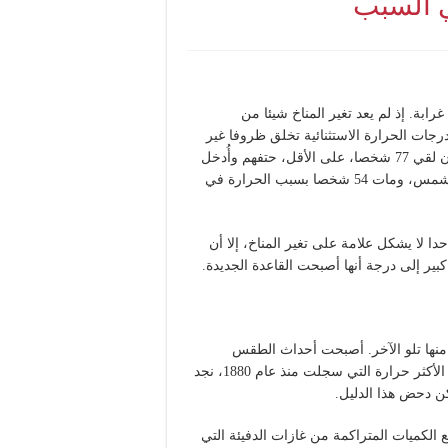
ي السبب
ابة. إذ لم يعد تغير المناخ شيئا من
درجات الحرارة الاستثنائية تخلق ظروفا غير
مسبوقة. في اليونان قتل 91 شخصا في حريق مروّع، وفي اليابان لقي 77 شخصا، على الأقل، حتفهم وأُدخل
أكثر من 30 ألف شخص إلى المستشفى بسبب تعرضهم لضربة شمس، ومات 54 شخصا بسبب الحرارة في
ا لا يشكل علامة على تغير المناخ، إلا أن
ر إلى درجة أنها أصبحت القاعدة الجديدة.
د منها تلو الآخر. أصبحت أحداث الطقس
المتطرفة هي القاعدة وليس الاستثناء. ومن بين السنوات العشر الأكثر حرارة التي سجلت منذ عام 1880، نجد
 الكميات المتراكمة من غازات الدفيئة التي