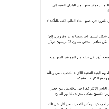
نصت التدابير المشار إليها في اتفاقية باريس على تحويل مبلغ 100 مليار دولار سنويا من البلدان الغنية إلى
ء.
ثروة في جميع أنحاء العالم، لكنه بالتأكيد لا
 (على شكل استثمارات ومساعدات وقروض، إلخ)
والعكس صحيح (على شكل فوائد القروض وترحيل الأرباح، الخ). لكن صافي التدفق يساوي 02 تريليون دولار
يغة أدق: في حالة من النمو غير المتوازن-
ديهم البنية التحتية اللازمة للتخفيف من وطأة
 وقوع الكارثة الوشيكة.
 الناس الأكثر فقرا في بنغلاديش من خطر
زيرة تكتسح بشكل متزايد دلتا نهر الغانج.
ظيم آخر، كيف يمكن التخفيف من آثار مثل تلك