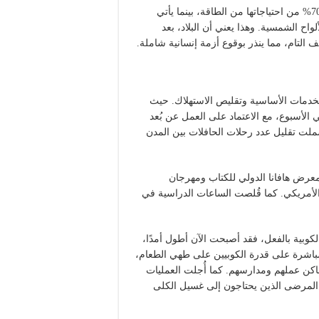
وتعتمد البلاد على واردات النفط لتغطية ما يتراوح بين 60% إلى 70% من احتياجاتها من الطاقة، بينما يأتي
اح الشمسية. وهذا يعني أن البلاد، بعد
 التام، مما ينذر بوقوع أزمة إنسانية شاملة.
للخدمات الأساسية وتقليص الاستهلاك. حيث
 الأسبوع، مع الاعتماد على العمل عن بُعد
ملت تقليل عدد رحلات الحافلات بين المدن
 معرض هافانا الدولي للكتاب ومهرجان
ار الأمريكي. كما قُلصت الساعات الدراسية في
الكوبية بالفعل، فقد أصبحت الآن أطول أمدًا،
الوضع مباشرة على قدرة الكوبيين على طهي الطعام،
ماكن عملهم ومدارسهم. كما أُجلت العمليات
 المرضى الذين يحتاجون إلى غسيل الكلى