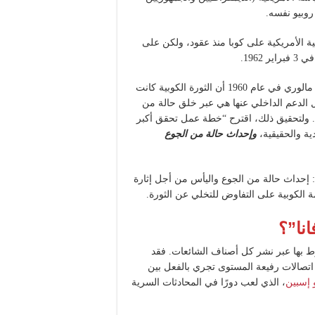
وبيو نفسه.
ية الأمريكية على كوبا منذ عقود، ولكن على
196.
وفي معرض تقديمه “مسوغاً” للحصار، كتب نائب وزير الخارجية مالوري في عام 1960 أن الثورة الكوبية كانت
ل الدعم الداخلي عنها هي عبر خلق حالة من
”. ولتحقيق ذلك، اقترح “خطة عمل تحقق أكبر
ة والحقيقية،
وإحداث حالة من الجوع
ا: إحداث حالة من الجوع واليأس من أجل إثارة
 الكوبية على التفاوض للتخلي عن الثورة.
نا”؟
وط بها عبر نشر كل أصناف الشائعات. فقد
عية، أن اتصالات رفيعة المستوى تجري بالفعل بين
 إسبين
، الذي لعب دورًا في المحادثات السرية