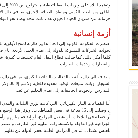
الباقي من النفط الكوبي ومصادر الطاقة الأخرى، بما في ذلك الألو
حرمانها من شريان الحياة الحيوي هذا، باتت تتجه ببطء نحو التوقف
أزمة إنسانية
اضطرت الحكومة الكوبية إلى اتخاذ تدابير طارئة لمنح الأولوية 
تحولت الشركات المملوكة للدولة إلى نظام العمل لأربعة أيام في
كلما أمكن ذلك. كما طالت قطاع النقل العام تخفيضات كبيرة، ش
والقطارات وخدمات العبارات.
وإضافة إلى ذلك، أُلغيت الفعاليات الثقافية الكبرى، بما في ذلك
السيجار. وباتت مبيعات الوقود محدودة للغاية ولا تتم إلا بالدول
المدارس، وتحولت الجامعات إلى نظام التعليم عن بُعد.
أما انقطاعات التيار الكهربائي، التي كانت تؤرق البلدات والمدن 
إذ وصلت إلى 16 ساعة في بعض المقاطعات. ويؤثر هذا 
أو حفظه في الثلاجات، أو تشغيل المراوح، أو إضاءة منازلهم وأ
الجراحية غير العاجلة والاستشارات الطبية غير الطارئة، واضطر
للعيش بشكل دائم في المرافق الطبية لعجز الدولة عن نقلهم.