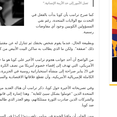
تصل الأمور إلى حد الأزمة الإنسانية.”
كما صرح ترامب بأن كوبا بدأت بالفعل في
التحدث مع الولايات المتحدة، رغم نفي
المسؤولين الكوبيين وجود أي مفاوضات
رسمية.
وبطبيعة الحال، عندما يقوم شخص بخنقك ثم تتنازل له عن مقتني
ذلك “صفقة”. ولكن ما الذي يطالب به ساكن البيت الأبيض من كو
من الواضح أن أحد جوانب هجوم ترامب الأخير على كوبا هو ما حد
الأمريكي، التي تهدف إلى إقصاء خصوم أمريكا من نصف الكرة الأ
في 29 يناير صراحة إلى منشأة استخباراتية روسية في الجزيرة
الكاملة للإمبريالية الأمريكية، وأن تقطع علاقاتها الاقتصادية وا
وفي تصريحاته الأخيرة حول كوبا، ذكر ترامب أن هناك العديد م
المتحدة الذين “عوملوا بشكل سيئ للغاية”. وهذا إشارة إلى قانو
والشركات الذين صادرت الثورة ممتلكاتهم، وهو العذر الذي طالما 
ضد كوبا.
ومن الجلي أن مافيا الخونة في ميامي تلعب دورًا كبيرًا في السي