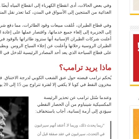
وفي بعض الحالات، أدى انقطاع الكهرباء إلى انقطاع المياه أيضً
الغذائية من المنتجين إلى الأسواق في المدن، كما تعذر نقل الم
وفي قطاع الطيران، عُلقت مبيعات وقود الطائرات، مما دفع شركات
إلى الجزيرة إلى إلغاء جميع خدماتها، واقتصار عملها على إعادة ا
أعلنت شركات الطيران الإسبانية أنها ستزود طائراتها بالوقود ف
الطيران الروسية رحلاتها وأعلنت عن إجلاء السياح الروس. وبطبيع
على قطاع السياحة الذي يعد أحد المصادر الرئيسية للدخل في البل
ماذا يريد ترامب؟
يُحكم ترامب قبضته حول عنق الشعب الكوبي لدرجة الاختناق. ففي 30 يناير، قدرت ص
مخزون النفط في كوبا لا يكفي إلا لفترة تتراوح بين 15 إلى 20 يومًا أخرى.
وعندما سُئل ترامب عن تحذير الرئيسة
المكسيكية شينباوم من أن الحصار النفطي
سيؤدي إلى أزمة إنسانية، أجاب باستخفاف:
“ربما يحدث ذلك، وربما لا. أعتقد أنهم سيرغبون
في التحدث، سيرغبون في عقد صفقة قبل أن