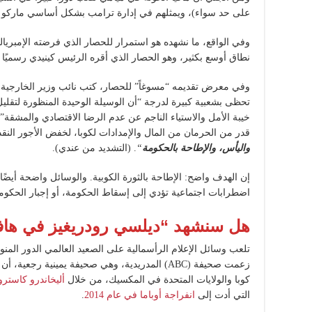
على حد سواء)، ويمثلهم في إدارة ترامب بشكل أساسي ماركو ر
وفي الواقع، ما نشهده هو استمرار للحصار الذي فرضته الإمبريال
نطاق أوسع بكثير، وهو الحصار الذي أقره الرئيس كينيدي رسميًا في 3 فبراير 2
تحظى بشعبية كبيرة لدرجة “أن الوسيلة الوحيدة المنظورة لتقلي
خيبة الأمل والاستياء الناجم عن عدم الرضا الاقتصادي والمشقة
قدر من الحرمان من المال والإمدادات لكوبا، لخفض الأجور النقدي
واليأس، والإطاحة بالحكومة
“
. (التشديد من عندي).
إن الهدف واضح: الإطاحة بالثورة الكوبية. والوسائل واضحة أيضً
اضطرابات اجتماعية تؤدي إلى إسقاط الحكومة، أو إجبار الحكومة
هل سنشهد “ديلسي رودريغيز في هافا
تلعب وسائل الإعلام الرأسمالية على الصعيد العالمي الدور المن
زعمت صحيفة (ABC) المدريدية، وهي صحيفة يمينية رج
كوبا والولايات المتحدة في المكسيك، من خلال
أليخاندرو كاسترو
التي أدت إلى
انفراجة أوباما في عام 2014
.