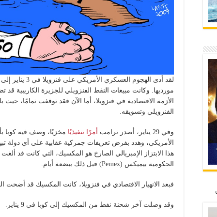
لقد أدى الهجوم الع
مورديها. وكانت مبيعات النفط الفنزويلي للجزيرة الكاريبية قد 
الأزمة الاقتصادية في فنزويلا، أما الآن فقد توقفت تمامًا، حيث 
الفنزويلي وتسويقه.
وفي 29 يناير، أصدر ترامب
أمرًا تنفيذيًا
مخزيًا، وصف فيه كوبا بأن
الأمريكي، وهدد بفرض تعريفات جمركية عقابية على أي دولة تبي
هذا الابتزاز الإمبريالي الصارخ هو المكسيك، التي كانت قد ألغت
الحكومية بيميكس (Pemex) قبل ذلك ببضعة أيام.
فبعد الانهيار الاقتصادي في فنزويلا، كانت المكسيك قد أضحت الم
وقد وصلت آخر شحنة نفط من المكسيك إلى كوبا في 9 يناير.