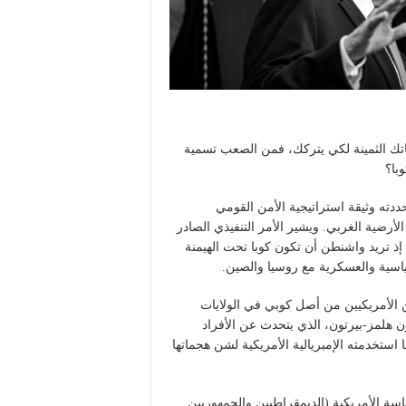
اتك الثمينة لكي يتركك، فمن الصعب تسمية
با؟
دته وثيقة استراتيجية الأمن القومي
رضية الغربي. ويشير الأمر التنفيذي الصادر
، إذ تريد واشنطن أن تكون كوبا تحت الهيمنة
لسياسية والعسكرية مع روسيا والصين.
ن الأمريكيين من أصل كوبي في الولايات
ن هلمز-بيرتون، الذي يتحدث عن الأفراد
استخدمته الإمبريالية الأمريكية لشن هجماتها
اسة الأمريكية (الديمقراطيين والجمهوريين