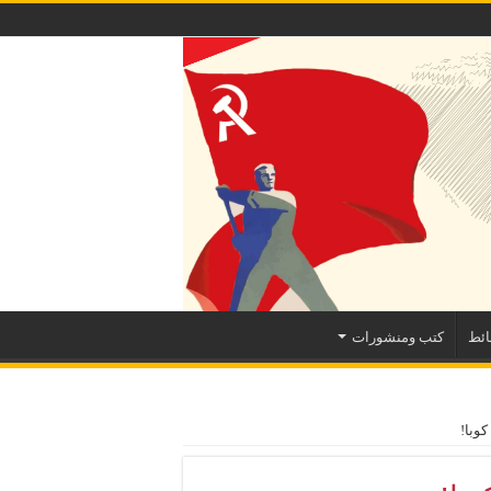
ئط
كتب ومنشورات
كوبا!