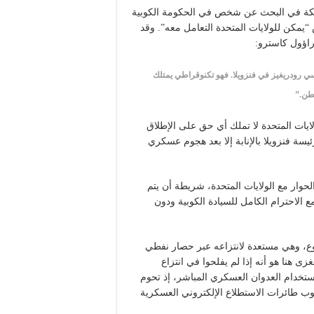
ضًا، فهي منهمكة في البحث عن شخص في الحكومة الكوبية
مكن للولايات المتحدة التعامل معه”. وقد
راؤول كاسترو:
لسي رودريغيز في فنزويلا. فهو تكنوقراطي يمتلك
نطن.”
ُر ببال “الليبراليين” في صحيفة (El País) أن الولايات المتحدة لا تملك أي حق على الإطلاق
سة فنزويلا بالإنابة إلا بعد هجوم عسكري
لحوار مع الولايات المتحدة، شريطة أن يتم
لاحترام الكامل للسيادة الكوبية ودون
ع، وهي مستعدة لانتزاعه عبر حصار نفطي
 هنا هو أنه إذا لم يفلحوا في انتزاع
لاستخدام العدوان العسكري المباشر، إذ تحوم
وب طائرات الاستطلاع الإلكتروني العسكرية