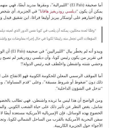
أما صحيفة (El País) “الليبرالية”، ومقرها مدريد أي
يمكن أن يكون “
ديلسي رودريغيز هافانا
” في الجزيرة، أي شخص “ي
وقع اختيارهم على أوسكار بيريز أوليفا فراغا، ابن شقيق فيدل و
“وفقًا لعدة محللين، يمكنه أن يلعب في كوبا نفس الدور الذي لعبته دي
المؤهلات التي تجعل منه رئيسًا لكوبا في حال إجراء مفاوضات مع واش
ويبدو أنه لم يخط
في تقرير من يكون رئيس كوبا، وأن ديلسي رودريغيز لم تصبح رئي
وحشي شنته واشنطن واختُطف فيه رئيس الدولة!!
أما الموقف الرسمي المعلن للحكومة الكوبية فهو الانفتاح على ا
ذلك دون “ضغوط أو شروط مسبقة”، وعلى “قدم المساواة”، ومع ا
“تدخل في الشؤون الداخلية”.
ومن الواضح أن هذا ليس ما تريده واشنطن، فهي تطالب بالخضو
شامل، بغض النظر عن تأثير ذلك على حياة الشعب الكوبي. والمغزى
الخضوع بهذه الوسائل، فإن الإمبريالية الأمريكية مستعدة أيضًا 
سفن البحرية الأمريكية بالقرب من الساحل الشمالي لكوبا، وتج
الأجواء حول الجزيرة الكاريبية.