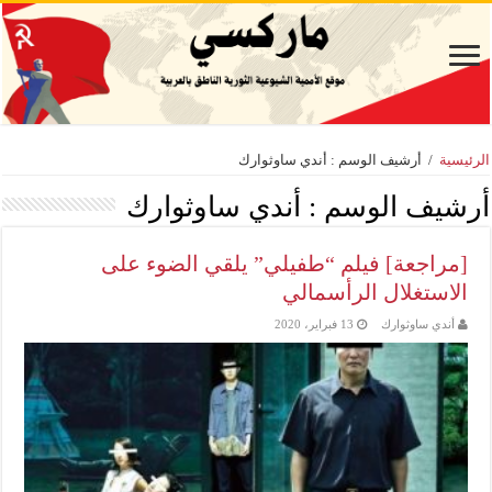
الرئيسية
/
أرشيف الوسم : أندي ساوثوارك
أرشيف الوسم :
أندي ساوثوارك
[مراجعة] فيلم “طفيلي” يلقي الضوء على
الاستغلال الرأسمالي
أندي ساوثوارك
13 فبراير، 2020