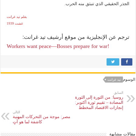
الجذر الحقيقي الذي تنبثق منه الحرب.
بقلم تيد غرانت
غشت 1939
ترجم عن الإنجليزية من موقع أرشيف تيد غرانت:
Workers want peace—Bosses prepare for war!
الوسوم
تيد غرانت
السابق
روسيا: من الثورة إلى الثورة
المضادة – تقييم ثورة أكتوبر:
إنجازات الاقتصاد المخطط
التالي
مصر: موجة من التحركات المهنية
كاشفة لما هو آتٍ
مقالات مشابهة