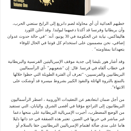
خطبهم العدائية أن أي محاولة لضم دانزيغ إلى الرايخ ستعني الحرب،
وأن بريطانيا وفرنسا قد أكدتا دعمهما لبولندا. وقد أعلن اللورد
هاليفاكس، نيابة عن الحكومة في 30 يونيو، أنه: “في حالة حدوث عدوان
إضافي، نحن مصممون على استخدام كل قوتنا في الحال للوفاء
بتعهداتنا بمقاومته” .
وقد أشار هور بليشا إلى جدية موقف الإمبرياليتين الفرنسية والبريطانية
في خطاب ألقاه في فرنسا. قال: إن “شعوبهم” -أي الرأسماليين
البريطانيين والفرنسيين- “تعرف أن الفترة الطويلة التي حظوا خلالها
بالتمتع بالثروة الهائلة والنفوذ الكبير بشروط ميسرة قد أوشكت على
الانتهاء”.
من أجل ضمان ابتعادهم عن التعقيدات الأوروبية ، اضطر الرأسماليون
البريطانيون إلى التراجع مؤقتا في أقصى الشرق. واليابان، التي تستفيد
من الوضع المضطرب، أجبرت الإمبريالية البريطانية على منحها دعما
غير مباشر في حربها في الصين. تعتبر هذه الصفقة في حد ذاتها دليلا
هاما على مدى ضآلة اهتمام الإمبرياليين البريطانيين حقا بالسلام أو