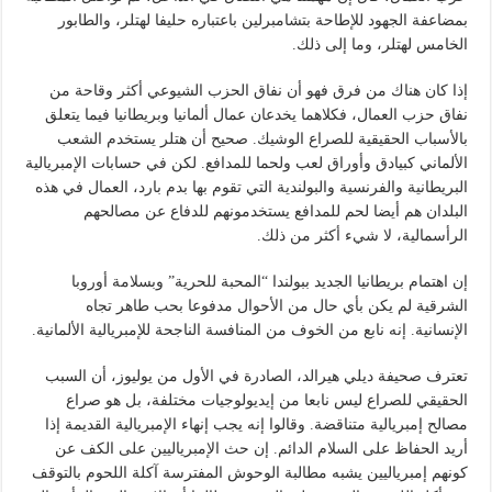
بمضاعفة الجهود للإطاحة بتشامبرلين باعتباره حليفا لهتلر، والطابور
الخامس لهتلر، وما إلى ذلك.
إذا كان هناك من فرق فهو أن نفاق الحزب الشيوعي أكثر وقاحة من
نفاق حزب العمال، فكلاهما يخدعان عمال ألمانيا وبريطانيا فيما يتعلق
بالأسباب الحقيقية للصراع الوشيك. صحيح أن هتلر يستخدم الشعب
الألماني كبيادق وأوراق لعب ولحما للمدافع. لكن في حسابات الإمبريالية
البريطانية والفرنسية والبولندية التي تقوم بها بدم بارد، العمال في هذه
البلدان هم أيضا لحم للمدافع يستخدمونهم للدفاع عن مصالحهم
الرأسمالية، لا شيء أكثر من ذلك.
إن اهتمام بريطانيا الجديد ببولندا “المحبة للحرية” وبسلامة أوروبا
الشرقية لم يكن بأي حال من الأحوال مدفوعا بحب طاهر تجاه
الإنسانية. إنه نابع من الخوف من المنافسة الناجحة للإمبريالية الألمانية.
تعترف صحيفة ديلي هيرالد، الصادرة في الأول من يوليوز، أن السبب
الحقيقي للصراع ليس نابعا من إيديولوجيات مختلفة، بل هو صراع
مصالح إمبريالية متناقضة. وقالوا إنه يجب إنهاء الإمبريالية القديمة إذا
أريد الحفاظ على السلام الدائم. إن حث الإمبرياليين على الكف عن
كونهم إمبرياليين يشبه مطالبة الوحوش المفترسة آكلة اللحوم بالتوقف