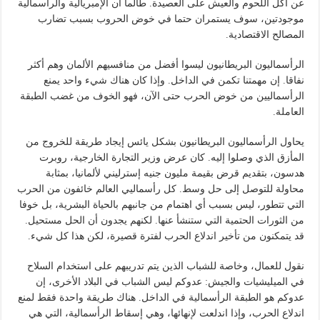
عن أكل اللحوم والعيش على العصيدة. طالما أن الإمبريالية والرأسمالية
موجودتين، سوف يستمران حتما في خوض الحروب بسبب تضارب
المصالح الاقتصادية.
الرأسماليون البريطانيون ليسوا أفضل من منافسيهم الألمان وهم أكثر
نفاقا. إن مهمتنا تكمن في الداخل. وإذا كان هناك شيء واحد يمنع
الرأسماليين من خوض الحرب حتى الآن، فهو الخوف من غضب الطبقة
العاملة.
يحاول الرأسماليون البريطانيون بشكل يائس إيجاد طريقة للخروج من
المأزق الذي وصلوا إليه. كان عرض وزير التجارة الخارجية، روبرت
هدسون، بتقديم قرض بقيمة مليون جنيه إسترليني لألمانيا، بمثابة
محاولة للتوصل إلى حل وسط. كل رأسماليي العالم خائفون من الحرب
التي تتطور، ليس بسبب أي اهتمام من جانبهم بالحياة البشرية، بل خوفا
من الثورات الحتمية التي ستنشأ عنها. لكنهم يجدون أن الحل مستحيل.
قد يتمكنون من تأخير اندلاع الحرب لفترة قصيرة، لكن هذا كل شيء.
نقول للعمال، وخاصة للشباب الذين يتم تدريبهم على استخدام السلاح
في الميليشيات والجيش: عدوكم ليس الشباب في البلاد الأخرى، إن
عدوكم هو الطبقة الرأسمالية في الداخل. هناك طريقة واحدة فقط لمنع
اندلاع الحرب، وإذا اندلعت لإنهائها، وهي إسقاط الرأسمالية، التي هي