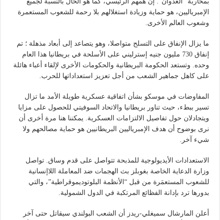
بمحاربة “العدوان”. إن همهم الرئيسي، كما هو الحال بالنسبة لجميع
الإمبرياليين، هو حماية وزيادة استغلالهم بلا رحمة للشعوب المستعمرة
وشعوب العالم الأخرى.
ما يزال الإنفاق على التسلح متواصلا، وهو يتصاعد إلى أبعاد مذهلة ؛ تم
إنفاق 730 مليون جنيه إسترليني على الأسلحة في بريطانيا هذا العام
وحده. وتستعد الحكومة البريطانية والحكومات الأخرى لإلقاء أعباء هائلة
على كاهل جماهير الشعب من أجل تعزيز استعداداتها للحرب.
المفاوضات في موسكو بشأن اتفاقية عسكرية طويلة الأمد ما تزال
تسير ببطء، حيث تناور بريطانيا والاتحاد السوفيتي للحصول على مزايا
ويتجادلان حول تفاصيل الالتزامات العسكرية. يمكننا هنا مرة أخرى أن
نرى بوضوح أن هدف الإمبرياليين البريطانيين هو حماية مصالحهم ولا
شيء آخر.
الاستعدادات الأيديولوجية للمذبحة تتواصل على قدم وساق. تواصل
وزارة الدعاية الخاصة بغوبلز بث الهجمات ضد المعاملة اللاإنسانية
للشعوب المستعمَرة من قبل “الأنظمة البلوتوديموقراطية”، والتي
بدورها ترد بإدانة الفظائع المرتكبة في الدول الشمولية.
أعلن المارشال سميغلي-ريدز أن الشعب البولندي سيقاتل حتى آخر