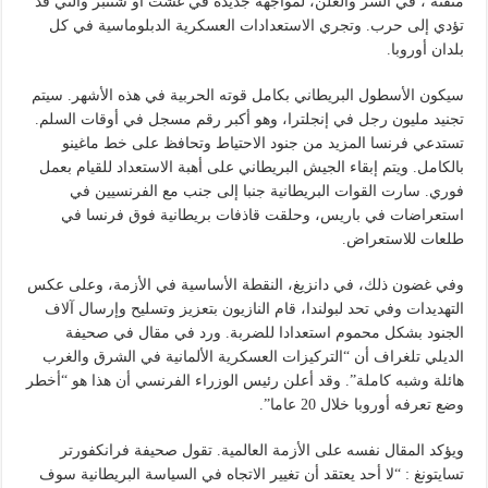
متقنة ، في السر والعلن، لمواجهة جديدة في غشت أو شتنبر والتي قد
تؤدي إلى حرب. وتجري الاستعدادات العسكرية الدبلوماسية في كل
بلدان أوروبا.
سيكون الأسطول البريطاني بكامل قوته الحربية في هذه الأشهر. سيتم
تجنيد مليون رجل في إنجلترا، وهو أكبر رقم مسجل في أوقات السلم.
تستدعي فرنسا المزيد من جنود الاحتياط وتحافظ على خط ماغينو
بالكامل. ويتم إبقاء الجيش البريطاني على أهبة الاستعداد للقيام بعمل
فوري. سارت القوات البريطانية جنبا إلى جنب مع الفرنسيين في
استعراضات في باريس، وحلقت قاذفات بريطانية فوق فرنسا في
طلعات للاستعراض.
وفي غضون ذلك، في دانزيغ، النقطة الأساسية في الأزمة، وعلى عكس
التهديدات وفي تحد لبولندا، قام النازيون بتعزيز وتسليح وإرسال آلاف
الجنود بشكل محموم استعدادا للضربة. ورد في مقال في صحيفة
الديلي تلغراف أن “التركيزات العسكرية الألمانية في الشرق والغرب
هائلة وشبه كاملة”. وقد أعلن رئيس الوزراء الفرنسي أن هذا هو “أخطر
وضع تعرفه أوروبا خلال 20 عاما”.
ويؤكد المقال نفسه على الأزمة العالمية. تقول صحيفة فرانكفورتر
تسايتونغ : “لا أحد يعتقد أن تغيير الاتجاه في السياسة البريطانية سوف