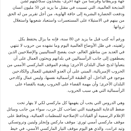
جهة وبريطانيا وفرنسا من جهة أخرى- يشحذون سكاكينهم لشن
المذبحة العالمية، التي تسببت في مقتل ما يزيد عن 50 مليون انسان
ودفعت الحضارة البشرية إلى حافة الهاوية، من أجل تقرير من له الحق
من بينهم في الاستيلاء على المستعمرات واستعباد شعوبها واستغلال
ثرواتها.
ورغم أنه كتب قبل ما يزيد عن 80 سنة، فإنه ما يزال يحتفظ بكل
راهنيته، في ظل الأوضاع العالمية اليوم وما نشهده من حروب لا تنتهي
في العديد من مناطق العالم، حيث يفضح الستالينيين والإصلاحيين الذين
يصطفون إلى جانب الرأسماليين في بلدانهم ويحثون العمال على أن
يتعبأوا لذبح عمال البلدان الأخرى؛ ويقدم الموقف الماركسي الأممي من
الحروب الإمبريالية، المبني على أن العدو الحقيقي للعمال والكادحين
موجود في الداخل، أي الطبقة الرأسمالية نفسها، وليس عمال وكادحي
البلدان الأخرى؛ وأن مهمة القضاء على الحروب رهينة بالقضاء على
الرأسمالية التي هي سبب الحروب.
وهي الدروس التي يجب أن يفهمها كل ماركسي لكي لا ينهار تحت
ضغط الدعاية الشوفينية التي تصاحب كل حرب، سواء من جانب وسائل
الإعلام الرسمية أو القيادات الإصلاحية للمنظمات العمالية، ويحافظ على
موقف ماركسي أممي ثوري: موقف ماركس وإنجلز ولينين وتروتسكي
وتيد غرانت، والذي هو اليوم موقف التيار الماركسي الأممي، في خيط