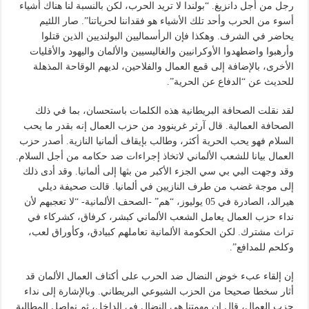
رجل من أجل دانزيغ. “بولندا لا تريد الحرب، لكن بالنسبة لنا هناك أشياء
أسوء من الحرب وأحد تلك الأشياء هو فقداننا لحرياتنا”. صار اللئيم
يحاضر في الشرف. وهكذا فإن الرأسماليين البولنديين الذين قتلوا
وأرهبوا واضطهدوا الأوكرانيين والغاليسيين والألمان واليهود والأقليات
الأخرى، بالإضافة إلى قمع العمال والفلاحين، لديهم الوقاحة المذهلة
للحديث عن “الدفاع عن الحرية”.
لقد نقلت الصحافة البريطانية هذه الكلمات باستحسان، بما في ذلك
الصحافة العمالية. قال آرثر غرينوود من حزب العمال إنه بقدر ما يحب
السلام فهو يحب الحرية أكثر، وطالب بإيقاف ألمانيا النازية. أصدر حزب
العمال بيانا للشعب الألماني لاتخاذ إجراءات ضد حكامه من أجل السلام.
وقد وجهت البي بي سي الجزء الأكبر من بثها إلى ألمانيا. وقد أدى ذلك
إلى موجة غضب من طرف النازيين في ألمانيا. قالت صحيفة ديلي
هيرالد، الصادرة في 05 يوليوز، “هم” -الصحف الألمانية- “لا تعجبهم لأن
نداء حزب العمال يعامل الشعب الألماني كبشر، كرفاق، كشركاء في
تراث مشترك. لكن الحكومة الألمانية تعاملهم كبيادق، وكأوراق لعب،
وكلحم للمدافع”.
إن إلقاء عبء خوض النضال ضد الحرب على أكتاف العمال الألمان قد
أثار سخطا صحيحا من الحزب الشيوعي البريطاني. وبالإشارة إلى نداء
حزب العمال، قال إن مهمتنا هي النضال في الداخل، ثم نواصل المطالبة