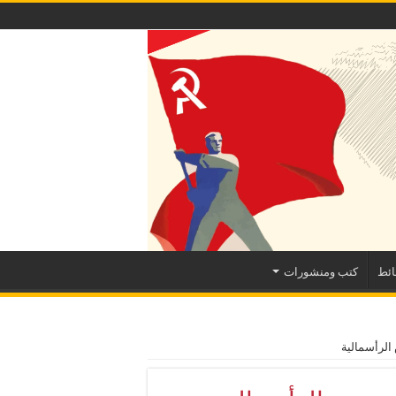
ئط
كتب ومنشورات
الرأسمالية