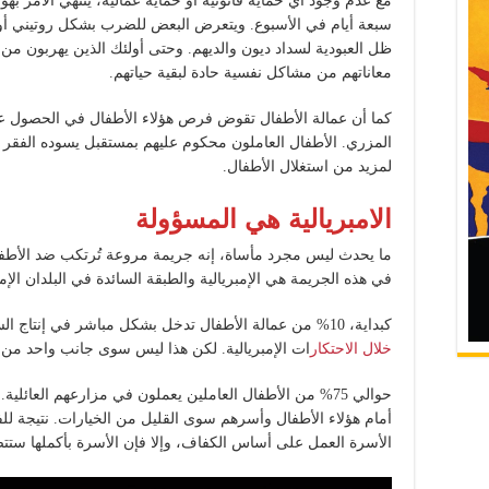
سبعة أيام في الأسبوع. ويتعرض البعض للضرب بشكل روتيني أو ل
ظل العبودية لسداد ديون والديهم. وحتى أولئك الذين يهربون م
معاناتهم من مشاكل نفسية حادة لبقية حياتهم.
كما أن عمالة الأطفال تقوض فرص هؤلاء الأطفال في الحصول عل
المزري. الأطفال العاملون محكوم عليهم بمستقبل يسوده الفقر ا
لمزيد من استغلال الأطفال.
الامبريالية هي المسؤولة
ما يحدث ليس مجرد مأساة، إنه جريمة مروعة تُرتكب ضد الأطفال
في هذه الجريمة هي الإمبريالية والطبقة السائدة في البلدان الإمب
كبداية، 10% من عمالة الأطفال تدخل بشكل مباشر في إنتاج السلع الموجهة
خلال الاحتكار
ات الإمبريالية. لكن هذا ليس سوى جانب واحد من ا
حوالي 75% من الأطفال العاملين يعملون في مزارعهم العائلي
أمام هؤلاء الأطفال وأسرهم سوى القليل من الخيارات. نتيجة لل
الأسرة العمل على أساس الكفاف، وإلا فإن الأسرة بأكملها ستت