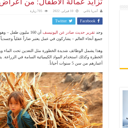
تزايد عمالة الأطفال: من أعراض
أندريا باتاني
10 فبراير، 2022
705 زيارة
Twitter
Facebook
وجد
تقرير حديث صادر عن اليونيسف
أن 160 مليون طفل –
جميع أنحاء العالم – يشاركون في عمل يعتبر ضاراً عقلياً وجسدياً واج
وهذا يشمل الوظائف شديدة الخطورة مثل التعدين تحت الماء ورفع 
الخطرة وكذلك استخدام المواد الكيميائية السامة في الزراعة. يت
أعمارهم من سن 5 سنوات أحياناً.