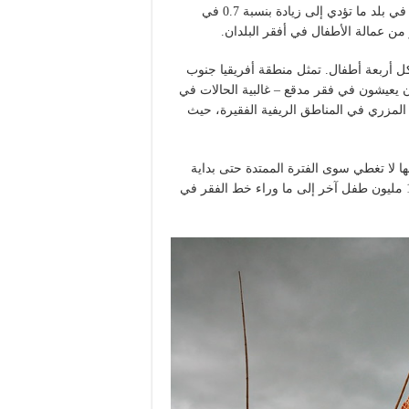
تقدر منظمة العمل الدولية أن زيادة الفقر بنسبة واحد في المائة في بلد ما تؤدي إلى زيادة بنسبة 0.7 في
 من عمالة الأطفال في أفقر البلدان.
 أربعة أطفال. تمثل منطقة أفريقيا جنوب
 من 40 في المائة من السكان يعيشون في فقر مدقع – غالبية الحالات في
 يتفاقم هذا الوضع المزري في المناطق الريفية الفقيرة، حيث
نها لا تغطي سوى الفترة الممتدة حتى بداية
عام 2020. وليس سراً أن كوفيد-19 أصاب أفقر الفئات. ودُفع 142 مليون طفل آخر إلى ما وراء خط الفقر في