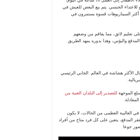
مع عدم وجود أي حماية قانونية أو حماية عمالية، ينتهي الأمر بهؤلاء الأطفال إلى العمل 16 ساعة في اليوم،
لاعتداء الجنسي. يتم بيع البعض للعيش في
ن أكثر السيناريوهات قسوة يستمرون في
ى تعليم لائق، مما يفاقم من وضعهم
لمدقع والبؤس، وهذا بدوره يمهد الطريق
 الأكثر هشاشة في العالم. الجاني الرئيسي
ريالية.
للتصدير إلى البلدان الغنية من
لمعادلة.
ة. في الغالبية العظمى من الحالات، لا يكون
فقر المدقع، يتعين على كل فرد متاح من أفراد
ضور جوعا.