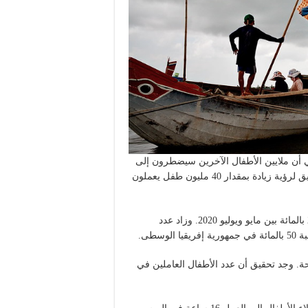
عني أن ملايين الأطفال الآخرين سيضطرون إلى
العمل في السنوات القادمة. تقدر اليونيسف أننا نسير على الطريق لرؤية زيادة بمقدار 40 مليون طفل يعملون
في ساو باولو، على سبيل المثال، زادت عمالة الأطفال بنسبة 26 بالمائة بين مايو ويوليو 2020. وزاد عدد
سطى.
ئحة. وجد تحقيق أن عدد الأطفال العاملين في