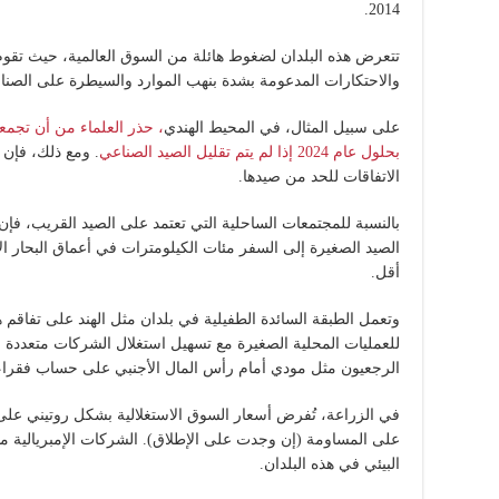
2014.
تتعرض هذه البلدان لضغوط هائلة من السوق العالمية، حيث تقوم 
والاحتكارات المدعومة بشدة بنهب الموارد والسيطرة على الصناعا
على سبيل المثال، في المحيط الهندي
، حذر العلماء من أن تجم
بحلول عام 2024 إذا لم يتم تقليل الصيد الصناعي
. ومع ذلك، فإن 
الاتفاقات للحد من صيدها.
بالنسبة للمجتمعات الساحلية التي تعتمد على الصيد القريب، فإ
الصيد الصغيرة إلى السفر مئات الكيلومترات في أعماق البحار ا
أقل.
وتعمل الطبقة السائدة الطفيلية في بلدان مثل الهند على تفاقم ه
للعمليات المحلية الصغيرة مع تسهيل استغلال الشركات متعددة ال
الرجعيون مثل مودي أمام رأس المال الأجنبي على حساب فقراء 
في الزراعة، تُفرض أسعار السوق الاستغلالية بشكل روتيني على الم
على المساومة (إن وجدت على الإطلاق). الشركات الإمبريالية مس
البيئي في هذه البلدان.