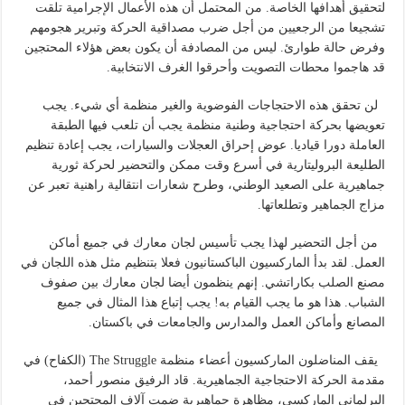
لتحقيق أهدافها الخاصة. من المحتمل أن هذه الأعمال الإجرامية تلقت
تشجيعا من الرجعيين من أجل ضرب مصداقية الحركة وتبرير هجومهم
وفرض حالة طوارئ. ليس من المصادفة أن يكون بعض هؤلاء المحتجين
قد هاجموا محطات التصويت وأحرقوا الغرف الانتخابية.
لن تحقق هذه الاحتجاجات الفوضوية والغير منظمة أي شيء. يجب
تعويضها بحركة احتجاجية وطنية منظمة يجب أن تلعب فيها الطبقة
العاملة دورا قياديا. عوض إحراق العجلات والسيارات، يجب إعادة تنظيم
الطليعة البروليتارية في أسرع وقت ممكن والتحضير لحركة ثورية
جماهيرية على الصعيد الوطني، وطرح شعارات انتقالية راهنية تعبر عن
مزاج الجماهير وتطلعاتها.
من أجل التحضير لهذا يجب تأسيس لجان معارك في جميع أماكن
العمل. لقد بدأ الماركسيون الباكستانيون فعلا بتنظيم مثل هذه اللجان في
مصنع الصلب بكاراتشي. إنهم ينظمون أيضا لجان معارك بين صفوف
الشباب. هذا هو ما يجب القيام به! يجب إتباع هذا المثال في جميع
المصانع وأماكن العمل والمدارس والجامعات في باكستان.
يقف المناضلون الماركسيون أعضاء منظمة The Struggle (الكفاح) في
مقدمة الحركة الاحتجاجية الجماهيرية. قاد الرفيق منصور أحمد،
البرلماني الماركسي، مظاهرة جماهيرية ضمت آلاف المحتجين في