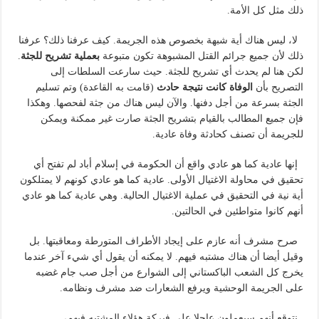
ذلك مثل كل الأمة.
لا، ليس هناك أية شبهة بخصوص هذه الجريمة. كيف عرفنا ذلك؟ عرفنا
ذلك لأن جميع جرائم القتل المشبوهة تكون متبوعة
بعملية تشريح للجثة
.
لكن هنا لم يحدث أي تشريح للجثة. حيث سارعت السلطات إلى
التصريح بأن
الوفاة كانت نتيجة حادث
(قامت به القاعدة) وتم تسليم
الجثة بسرعة من أجل دفنها. والآن ليس هناك من جثة لفحصها. وهكذا
فإن جميع المطالب بالقيام بتشريح الجثة صارت غير ممكنة ويمكن
للجريمة أن تصنف كحادثة وفاة عادية.
إنها عادية كما هو عادي واقع أن الحكومة في إسلام أباد لم تفتح أي
تحقيق في محاولة الاغتيال الأولى. عادية كما هو عادي كونهم لا يمتلكون
أية نية في التحقيق في عملية الاغتيال الحالية. وهي عادية كما هو عادي
أنهم كانوا متواطئين في الحالتين.
صرح مشرف أنه عازم على إيجاد الأطراف المتورطة ومعاقبتها. بل
وقيل أيضا أن هناك مشتبه فيهم. لا يمكنه أن يقول أي شيء آخر عندما
يخرج كل الشعب الباكستاني إلى الشوارع من أجل صب جام غضبه
على الجريمة الوحشية ويرفع الشعارات ضد مشرف ونظامه.
نتوقع أنهم سيعملون عاجلا على فبركة هؤلاء المشتبه فيهم،