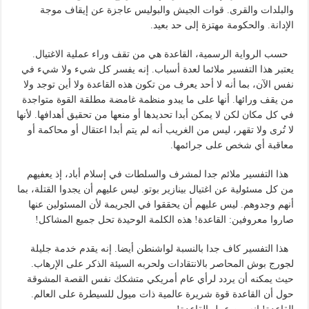
والبلدات والقرى. قوات الجيش والبوليس عاجزة عن إيقاف موجة
الإدانة. والحكومة مهتزة إلى حد بعيد.
حسب الرواية الرسمية، القاعدة هي من تقف وراء عملية الاغتيال.
يعتبر هذا التفسير ملائما لعدة أسباب. إنه يفسر كل شيء ولا شيء في
نفس الآن، بما أنه لا أحد يعرف من تكون هذه القاعدة ولا أين توجد ولا
من يقف ورائها. أنها على ما يبدو منظمة غامضة مطلقة القوة متواجدة
في كل مكان لكن لا يمكن أبدا تحديدها أو منعها من تحقيق أهدافها. لأنها
لا تُرى ولا تقهر، ليس من الغريب أنه لم يتم أبدا اعتقال أو محاكمة أو
معاقبة أي شخص على جرائمها.
هذا التفسير ملائم جدا لمشرف والسلطات في إسلام أباد، إذ يعفيهم
من كل مسئولية عن اغتيال بينازير بوتو. ليس عليهم أن يجدوا القتلة، بما
أنهم وجدوهم. ليس عليهم أن يحققوا في الجريمة لأن المسئولين عنها
صاروا معروفين: القاعدة! هذه الكلمة الوحيدة تحل جميع المشاكل!
هذا التفسير كاف جدا بالنسبة لواشنطن أيضا. إنه يقدم خدمة جليلة
لجورج بوش المحاصر بالانتقادات ولحربه السيئة الذكر على الإرهاب.
حيث يمكنه أن يردد لرأي عام أمريكي متشكك نفس القصة المشوقة
حول أن القاعدة قوة شريرة عالمية ذات ميول للسيطرة على العالم.