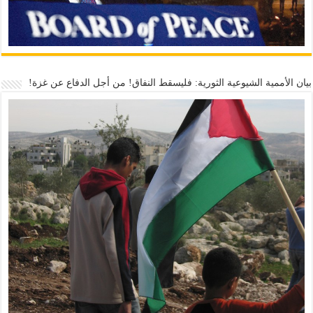
بيان الأممية الشيوعية الثورية: فليسقط النفاق! من أجل الدفاع عن غزة!