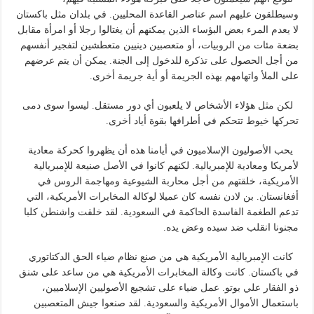
وسيطلقون عليهم اسم عناصر القاعدة المحليين. في بلدان مثل باكستان
لا يعدم المرء بعض البؤساء الذين يمكنهم أن يغتالوا رجلا أو امرأة مقابل
بضعة مئات من الروبيات، أو متعصبين دينيين متعطشين لتفجير أنفسهم
من أجل الحصول على تذكرة للدخول إلى الجنة. يمكن أن يتم عرضهم
على الملأ واتهامهم بهذه الجريمة أو أية جريمة أخرى.
لكن مثل هؤلاء الأشخاص لا يلعبون أي دور مستقل. ليسوا سوى دمى
تحركها خيوط تتحكم في أطرافها بقوة أياد أخرى.
يحب الأصوليون الإسلاميون في أيامنا هذه أن يظهروا كحركة معادية
لأمريكا ومعادية للإمبريالية. لكنهم كانوا في الأصل صنيعة للإمبريالية
الأمريكية، خلقتهم من أجل محاربة الشيوعية ومهاجمة الروس في
أفغانستان. بن لادن نفسه كان عميلا لوكالة المخابرات الأمريكية، التي
تدعم الطغمة الفاسدة الحاكمة في السعودية. لقد خلقت واشنطن كلبا
مجنونا انقلب ضد سيده وعض يده.
كانت الإمبريالية الأمريكية هي من صنع نظام ضياء الحق الدكتاتوري
في باكستان. كانت وكالة المخابرات الأمريكية هي من ساعد على شنق
ذو الفقار علي بوتو. عمل ضياء على تشجيع الأصوليين الإسلاميين،
باستعمال الأموال الأمريكية والسعودية. لقد صنعوا جيش المتعصبين