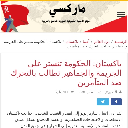
الرئيسية
/
دول العالم
/
آسيا
/
باكستان
/
باكستان: الحكومة تتستر على الجريمة
والجماهير تطالب بالتحرك ضد المتآمرين
باكستان: الحكومة تتستر على
الجريمة والجماهير تطالب بالتحرك
ضد المتآمرين
آلان وودز
9 يناير، 2008
411 زيارة
لقد أدى اغتيال بينازير بوتو إلى انفجار الغضب الشعبي. اجتاحت باكستان
الانتفاضات والاحتجاجات الجماهيرية. وانقسم المجتمع بشكل عميق.
تدفقت المشاعر الإنسانية العفوية إلى الشوارع في جميع المدن