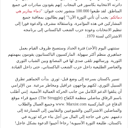
دائرته الانتخابية بكاسور في البنجاب. إنهم يقودون مبادرات في جميع
المناطق. لقد طبعوا 100.000 منشور تحت عنوان: “
دماء بينازير هي
دمائكم
: يجب أن تأتي الثورة الآن!” إنهم يطالبون بمعاقبة جميع
المشاركين في هذه المؤامرة، وباستقالة مشرف والدعوة فورا إلى
تنظيم الانتخابات وعودة حزب الشعب الباكستاني إلى برنامجه
الاشتراكي لسنة 1970.
ستنتهي اليوم (الأحد) فترة الحداد وستصبح ظروف القيام بعمل
جماهيري منظم أكثر سهولة. الماركسيون الباكستانيون يقومون بمهمتهم
الثورية. ورسالتهم تلقى صدى لها في المصانع وبين الشباب الثوري
والعناصر الطليعية داخل حزب الشعب الباكستاني، حتى داخل القيادة.
تسير باكستان بسرعة إلى وضع قبل- ثوري. بدأت الجماهير تطرق
السبيل الثوري، لكنهم يواجهون عراقيل ومخاطر مرعبة. من الإلزامي
أن يتلقوا الدعم الكامل من جانب الحركة العمالية الأممية. إنني أطلب
باسم الرفاق مناضلي منظمة الكفاح (The Struggle) جميع قراء موقع
الدفاع عن الماركسية www. Marxist.com وجميع العمال والطلاب
والمناضلين الاشتراكيين والشيوعيين والنقابيين إلى المسارعة إلى
دعمهم. نحن في حاجة إلى المال من أجل بناء حركة ثورية في
باكستان، طليعة الثورة الآسيوية! رجاءا أجيبوا الدعوة بشكل عاجل!