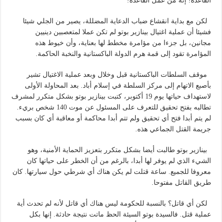
القاعدة! إنه من عمل القاعدة!
لكن مع بداية انقشاع ضباب الدعاية المضللة، يصير من الجلي شيئا
فشيئا أن عملية اغتيال بينازير بوتو لم تكن عملا لمتعصبين دينيين
مجانين، بل جزءا من مؤامرة مخطط لها بعناية، وأن خيوط هذه
المؤامرة تقود إلى قمة هرم الدولة الباكستانية والنخبة الحاكمة.
موقف السلطات الباكستانية قبل وخلال وبعد عملية الاغتيال تشير
بأصبع الاتهام إلى مركز السلطة في إسلام أباد. بعد المحاولة الأولى
لاستهداف حياتها يوم 19 أكتوبر، كتبت بينازير بوتو بشكل متكرر لمشرف
تطالبه بفتح تحقيق للتعرف على المسئول عن موت 140 شخص بريء.
لم يتم أبدا فتح أي تحقيق ولم تتم أبدا محاكمة أو معاقبة أي كان بسبب
جريمة القتل الجماعي هذه.
بينازير بوتو طالبت أيضا بشكل متكرر بتعزيز الحماية الأمنية، وهو
الشيء الذي لم يوفر لها أبدا، بالرغم من أن الخطر على حياتها كان
معروفا للجميع. ساعة قتلت لم يكن هناك أي شرطي حول سيارتها. كان
طريق القاتل مفتوحا.
لكن أي قاتل؟ بالنسبة للحكومة ليس هناك أي قاتل لأنه لم تحدث أية
عملية قتل. فالسيدة بوتو السيئة الحظ ماتت نتيجة حادثة. إنها بكل