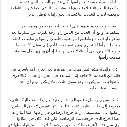
بساطة سقطت وصدمت رأسها. كان هذا هو السبب الذي قدمته
الحكومة الباكستانية لأمة مذهولة. يعتبر هذا الزعم، كما عبرت الناطقة
الرسمية لحزب الشعب الباكستاني بحق، إهانة لوطن حزين.
ليست لواقع وجود شهود على الحدث أية أهمية من وجهة نظر
السلطات. واقع أن العديد من الناس رأوا رجلا يقترب من سيارتها بعد
تظاهرة لياقات باغ وأطلق النار عليها، فأصاب رأسها برصاصات قاتلة،
وبعد ذلك رأوا الانتحاري يفجر نفسه، مما أدى إلى مقتل 30 شخصا
وجرح الكثيرين، هي أشياء لا محل لها هنا.
إذ أن بينازير بكل بساطة
صدمت رأسها.
إذن، والحالة هذه، ليس هناك من ضرورة لكي تغرق أمة بأسرها في
حالة من الصدمة، لا حاجة إلى المبالغة في الحزن والحداد، فبالأحرى
الاحتجاجات. لم يكن ما وقع سوى حادث، ولا يمكن اتهام أي أحد
بالمسئولية عن حادث.
كانت شيري رحمان، عضو القيادة الوطنية لحزب الشعب الباكستاني،
موجودة إلى جانب بينازير عندما قتلت. رأتها تتعرض لإطلاق الرصاص،
رافقتها إلى المستشفى، رأت جرح الرصاص في رأسها، كما أنها رأت
أيضا الجرح الذي خرجت منه الرصاصة. لكن كيف كان في إمكانها أن
ترى مثل هذه الأشياء، إذا كانت غير موجودة؟ لا بد أنها تخيلتها، مثلها في