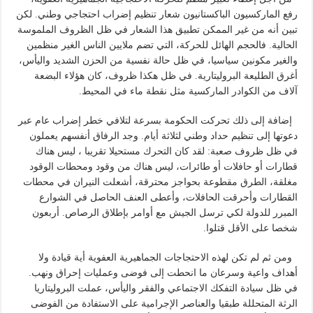
رفع الماركسيون الباكستانيون شعار تنظيم إضراب احتجاجي وطني. لكن
تبين أنه من غير الممكن تطبيق هذا الشعار في ظل الظروف الملموسة
الحالية. فالحجم الهائل للحركة، التي تضم ملايين الناس الغير منظمين
والغير مكونين سياسيا، في ظل حالة نفسية من الحزن الشديد واليأس،
أغرق الطليعة البروليتارية. في ظل هكذا ظروف، كان هؤلاء البضعة
آلاف من الكوادر الماركسية مثل نقطة ماء في المحيط.
إضافة إلى ذلك تحركت الحكومة بسرعة لتلافي خطر إضراب عام عبر
دعوتها إلى تنظيم حداد وطني لثلاثة أيام. وجد الرفاق أنفسهم يعملون
في ظل ظروف صعبة: لقد كان التحرك مستحيلا تقريبا ، ليس هناك
قطارات أو حافلات أو طائرات، ليس هناك من وقود ومحطات الوقود
مغلقة، الطرق مقطوعة بحواجز محترقة، أشعلت النيران في محطات
القطارات وأحرقت الحافلات، وأعطى العنف الحاصل في الشوارع
المبرر للدولة لكي ترسل الجيش مع أوامر بإطلاق الرصاص. أربعون
شخصا على الأقل قتلوا.
ومن ثم لم تكن لهذه الاحتجاجات الجماهيرية العفوية أية قيادة ولا
أهداف واعية وسرعان ما انحطت إلى فوضى وعمليات إحراق ونهب.
في ظل سيادة التفكك الاجتماعي والفقر واليأس، عملت البروليتاريا
الرثة المتحللة طبقيا والعناصر الإجرامية على الاستفادة من الفوضى