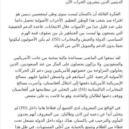
الدينيين الذين ينشرون الخراب الآن.
الفكرة القائلة أن باكستان ليست سوى وطن لمتعصبين دينيين هو
افتراء ضد شعب هذا الوطن العظيم. الأحزاب الأصولية تحصل دائما
على عدد قليل جدا من الأصوات خلال الانتخابات. قاعدة الدعم الحقيقية
التي يتمتعون بها ليست بين الجماهير بل بين صفوف قمة الهرم
السياسي: الدولة والجيش والمخابرات (ISI). لم يكن الأصوليون ليكونوا
شيئا بدون الدعم والتمويل الآتي من الدولة.
لقد تمتعوا في الماضي بمساعدة مالية سخية من جانب الأمريكيين
والسعوديين. ولا يزالون يحصلون على المال من عند السعوديين، الذين
يحاولون المزاوجة بين خضوعهم للأمريكيين وبين دعم كل الحركات
الأصولية الرجعية. لكن أسيادهم في واشنطن انقلبوا عليهم. مصالح
الإمبريالية الأمريكية دفعتها إلى احتلال أفغانستان، وأجبرت مصالح
المخابرات الباكستانية (ISI) على التخلي عن مطامحها في أفغانستان
ووقف دعمها لطالبان والقاعدة، وهو ما قامت به على مضض.
في الواقع من المعروف لدى الجميع أن قطاعا هاما داخل (ISI) لم
يتخلى أبدا عن دعمه لبن لادن وطالبان. من المعروف أنهم يجدون
المأوى والترحيب في باكستان. هناك دولة داخل الدولة تشتغل تحت
غطاء من الظلام وتتمتع بالحماية من أعلى المستويات. في ظل هذا