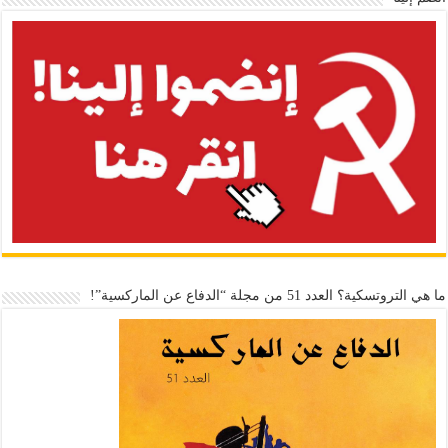
ما هي التروتسكية؟ العدد 51 من مجلة “الدفاع عن الماركسية”!