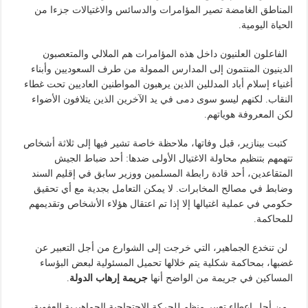
المناطق الغامضة تصير المؤامرات والدسائس والاغتيالات جزءا من
الحياة اليومية.
الفاعلون العلنيون داخل هذه المؤامرات هم الملالي والمتعصبون
الدينيون المنتمون إلى المدارس الممولة من طرف السعوديين وأبناء
أغنياء إسلام أباد المدللين الذين يرهبون المواطنين العاديين تحت غطاء
النقاب. لكنهم ليسو سوى دمى في يد الآخرين الذين يتلافون الأضواء
لكن المعروفة هوياتهم.
كتبت بينازير، قبل وفاتها، ملاحظة خاصة تشير فيها إلى ثلاثة أشخاص
تتهمهم بتنظيم محاولة الاغتيال الأولى ضدها: أحد ضباط الجيش
المتقاعدين، أحد قادة رابطة المسلمين ووزير سابق في إقليم السند
وضابط في مصالح المخابرات. لا يمكن التعامل بجدية مع أي تحقيق
حكومي في عملية اغتيالها إلا إذا تم اعتقال هؤلاء الأشخاص وتقديمهم
للمحاكمة.
لن تنخدع الجماهير، التي خرجت إلى الشوارع من أجل التعبير عن
غضبها، بمحاكمة شكلية يتم خلالها تحميل المسئولية لبعض البؤساء
المساكين في جريمة من الواضح أنها
جريمة إرهاب الدولة
.
من أجل إعطاء تعبير منظم للحركة الاحتجاجية الجماهيرية العفوية،