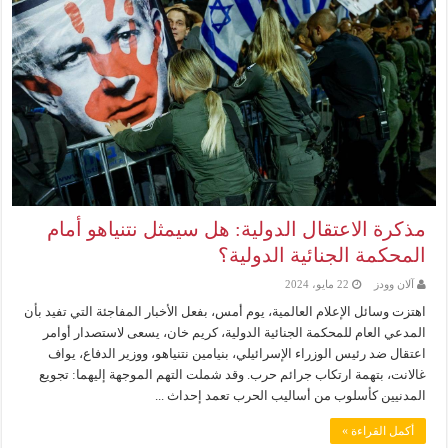
مذكرة الاعتقال الدولية: هل سيمثل نتنياهو أمام
المحكمة الجنائية الدولية؟
آلان وودز
22 مايو، 2024
اهتزت وسائل الإعلام العالمية، يوم أمس، بفعل الأخبار المفاجئة التي تفيد بأن
المدعي العام للمحكمة الجنائية الدولية، كريم خان، يسعى لاستصدار أوامر
اعتقال ضد رئيس الوزراء الإسرائيلي، بنيامين نتنياهو، ووزير الدفاع، يواف
غالانت، بتهمة ارتكاب جرائم حرب. وقد شملت التهم الموجهة إليهما: تجويع
المدنيين كأسلوب من أساليب الحرب تعمد إحداث ...
أكمل القراءة »