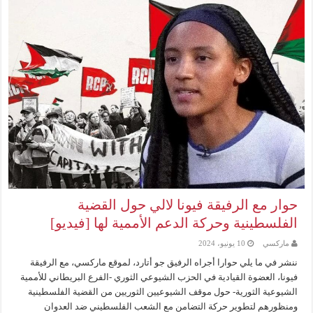
حوار مع الرفيقة فيونا لالي حول القضية
الفلسطينية وحركة الدعم الأممية لها [فيديو]
ماركسي
10 يونيو، 2024
ننشر في ما يلي حوارا أجراه الرفيق جو أتارد، لموقع ماركسي، مع الرفيقة
فيونا، العضوة القيادية في الحزب الشيوعي الثوري -الفرع البريطاني للأممية
الشيوعية الثورية- حول موقف الشيوعيين الثوريين من القضية الفلسطينية
ومنظورهم لتطوير حركة التضامن مع الشعب الفلسطيني ضد العدوان