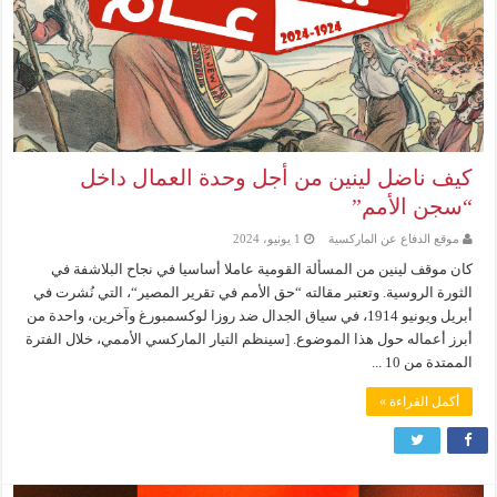
كيف ناضل لينين من أجل وحدة العمال داخل
“سجن الأمم”
موقع الدفاع عن الماركسية
1 يونيو، 2024
كان موقف لينين من المسألة القومية عاملا أساسيا في نجاح البلاشفة في
الثورة الروسية. وتعتبر مقالته “حق الأمم في تقرير المصير“، التي نُشرت في
أبريل ويونيو 1914، في سياق الجدال ضد روزا لوكسمبورغ وآخرين، واحدة من
أبرز أعماله حول هذا الموضوع. [سينظم التيار الماركسي الأممي، خلال الفترة
الممتدة من 10 ...
أكمل القراءة »