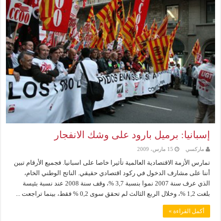
إسبانيا: برميل بارود على وشك الانفجار
ماركسي
15 مارس، 2009
تمارس الأزمة الاقتصادية العالمية تأثيرا خاصا على اسبانيا. فجميع الأرقام تبين
أننا على مشارف الدخول في ركود اقتصادي حقيقي. الناتج الوطني الخام،
الذي عرف سنة 2007 نموا بنسبة 3,7 %، وقف سنة 2008 عند نسبة بئيسة
بلغت 1,2 %، وخلال الربع الثالث لم تحقق سوى 0,2 % فقط، بينما تراجعت ...
أكمل القراءة »