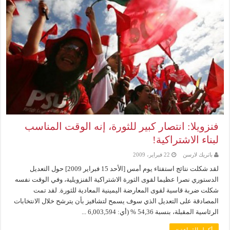
فنزويلا: انتصار كبير للثورة، إنه الوقت المناسب
لبناء الاشتراكية!
باتريك لارسن
22 فبراير، 2009
لقد شكلت نتائج استفتاء يوم أمس [الأحد 15 فبراير 2009] حول التعديل
الدستوري نصرا عظيما لقوى الثورة الاشتراكية الفنزويلية، وفي الوقت نفسه
شكلت ضربة قاسية لقوى المعارضة اليمينية المعادية للثورة. لقد تمت
المصادقة على التعديل الذي سوف يسمح لتشافيز بأن يترشح خلال الانتخابات
الرئاسية المقبلة، بنسبة 54,36 % (أي: 6,003,594 ...