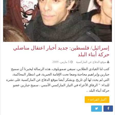
إسرائيل/ فلسطين: جديد أخبار اعتقال مناضلي
حركة أبناء البلد
موقع الدفاع عن الماركسية
5 مارس، 2009
كتب لنا القيادي الطلابي، سيفي صمويلوف، هذه الرسالة ليخبرنا أن سميح
جبارين وإبراهيم محاجنة وضعا تحت الإقامة الجبرية، في انتظار المحاكمة،
التي لم يحدد لها أي تاريخ. ويشكر أيضا موقع الدفاع عن الماركسية على نشره
للنداء: ” الرفاق الأعزاء في التيار الماركسي الأممي ، سميح جبارين عضو
حركة أبناء البلد ...
أكمل القراءة »