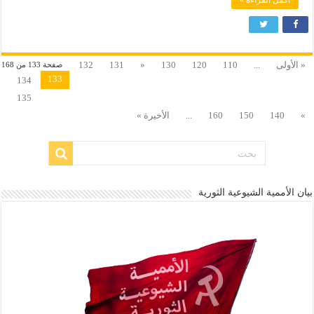
أكمل القراءة »
« الأولى
...
110
120
130
«
131
132
صفحة 133 من 168
133
134
135
»
140
150
160
...
الأخيرة »
بيان الأممية الشيوعية الثورية