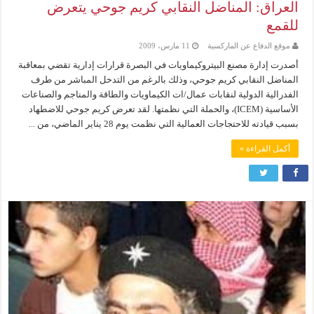
العراق: المناضل النقابي كريم جوحي يتعرض
للقمع
موقع الدفاع عن الماركسية
11 مارس، 2009
أصدرت إدارة مصنع البيتروكيماويات في البصرة قرارات إدارية تقضي بمعاقبة
المناضل النقابي كريم جوحي، وذلك بالرغم من التدخل المباشر من طرف
الفدرالية الدولية لنقابات عمال/ات الكيماويات والطاقة والمناجم والصناعات
الأساسية (ICEM)، والحملة التي نظمتها. لقد تعرض كريم جوحي للاضطهاد
بسبب قيادته للاحتجاجات العمالية التي نظمت يوم 28 يناير الماضي، من ...
أكمل القراءة »