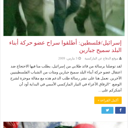
إسرائيل/فلسطين: أطلقوا سراح عضو حركة أبناء
البلد سميح جبارين
موقع الدفاع عن الماركسية
3 مارس، 2009
لقد توصلنا برسالة من قائد طلابي من إسرائيل، يطلب منا فيها الاحتجاج ضد
اعتقال عضو حركة أبناء البلد سميح جبارين ومئات من الشباب الفلسطينيين
الآخرين. نعمل هنا على نشر رسالة طلب الدعم هذه مع مقالة موجزة لشرح
الوضع. “الرفاق الأعزاء في التيار الماركسي الأممي في البداية أود أن
أشكركم على ...
أكمل القراءة »