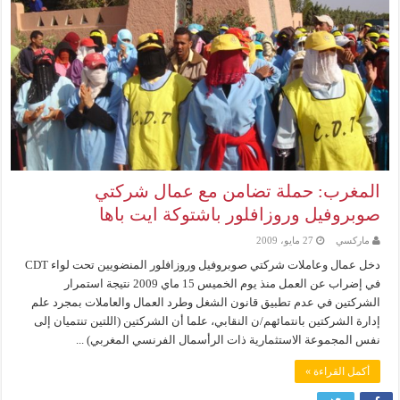
المغرب: حملة تضامن مع عمال شركتي
صوبروفيل وروزافلور باشتوكة ايت باها
ماركسي
27 مايو، 2009
دخل عمال وعاملات شركتي صوبروفيل وروزافلور المنضويين تحت لواء CDT
في إضراب عن العمل منذ يوم الخميس 15 ماي 2009 نتيجة استمرار
الشركتين في عدم تطبيق قانون الشغل وطرد العمال والعاملات بمجرد علم
إدارة الشركتين بانتمائهم/ن النقابي، علما أن الشركتين (اللتين تنتميان إلى
نفس المجموعة الاستثمارية ذات الرأسمال الفرنسي المغربي) ...
أكمل القراءة »